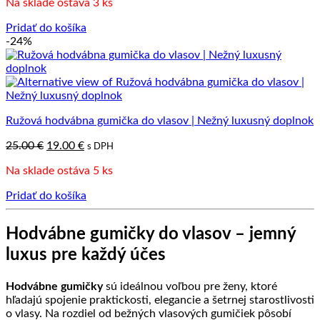
Na sklade ostáva 3 ks
bola:
je:
25.00 €.
19.00 €.
Pridať do košíka
-24%
Ružová hodvábna gumička do vlasov | Nežný luxusný doplnok
Pôvodná
Aktuálna
25.00
€
19.00
€
s DPH
cena
cena
Na sklade ostáva 5 ks
bola:
je:
25.00 €.
19.00 €.
Pridať do košíka
Hodvábne gumičky do vlasov – jemný
luxus pre každý účes
Hodvábne gumičky
sú ideálnou voľbou pre ženy, ktoré
hľadajú spojenie praktickosti, elegancie a šetrnej starostlivosti
o vlasy. Na rozdiel od bežných vlasových gumičiek pôsobí