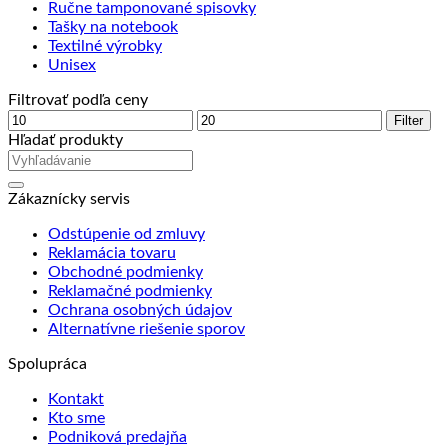
Ručne tamponované spisovky
Tašky na notebook
Textilné výrobky
Unisex
Filtrovať podľa ceny
Minimálna
Maximálna
Filter
cena
cena
Hľadať produkty
Zákaznícky servis
Odstúpenie od zmluvy
Reklamácia tovaru
Obchodné podmienky
Reklamačné podmienky
Ochrana osobných údajov
Alternatívne riešenie sporov
Spolupráca
Kontakt
Kto sme
Podniková predajňa