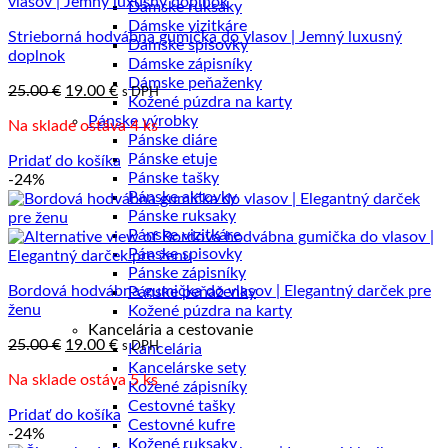
Dámske ruksaky
Dámske vizitkáre
Strieborná hodvábna gumička do vlasov | Jemný luxusný
Dámske spisovky
doplnok
Dámske zápisníky
Dámske peňaženky
Pôvodná
Aktuálna
25.00
€
19.00
€
s DPH
Kožené púzdra na karty
cena
cena
Pánske výrobky
Na sklade ostáva 4 ks
bola:
je:
Pánske diáre
25.00 €.
19.00 €.
Pánske etuje
Pridať do košíka
Pánske tašky
-24%
Pánske aktovky
Pánske ruksaky
Pánske vizitkáre
Pánske spisovky
Pánske zápisníky
Bordová hodvábna gumička do vlasov | Elegantný darček pre
Pánske peňaženky
ženu
Kožené púzdra na karty
Kancelária a cestovanie
Pôvodná
Aktuálna
25.00
€
19.00
€
s DPH
Kancelária
cena
cena
Kancelárske sety
Na sklade ostáva 5 ks
bola:
je:
Kožené zápisníky
25.00 €.
19.00 €.
Cestovné tašky
Pridať do košíka
Cestovné kufre
-24%
Kožené ruksaky