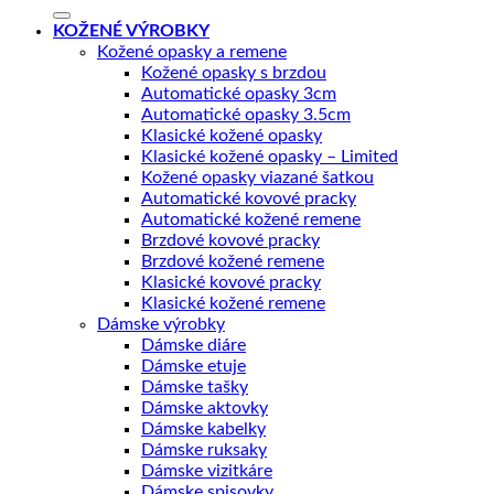
KOŽENÉ VÝROBKY
Kožené opasky a remene
Kožené opasky s brzdou
Automatické opasky 3cm
Automatické opasky 3.5cm
Klasické kožené opasky
Klasické kožené opasky – Limited
Kožené opasky viazané šatkou
Automatické kovové pracky
Automatické kožené remene
Brzdové kovové pracky
Brzdové kožené remene
Klasické kovové pracky
Klasické kožené remene
Dámske výrobky
Dámske diáre
Dámske etuje
Dámske tašky
Dámske aktovky
Dámske kabelky
Dámske ruksaky
Dámske vizitkáre
Dámske spisovky