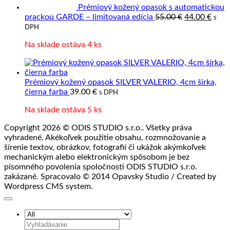
spracovanie
Prémiový kožený opasok s automatickou
Pôvodná
Aktu
prackou GARDE – limitovaná edícia
55.00
€
44.00
€
s
cena
cena
DPH
bola:
je:
Na sklade ostáva 4 ks
55.00 €.
44.00
Prémiový kožený opasok SILVER VALERIO, 4cm šírka,
čierna farba
39.00
€
s DPH
Na sklade ostáva 5 ks
Copyright 2026 © ODIS STUDIO s.r.o.. Všetky práva
vyhradené. Akékoľvek použitie obsahu, rozmnožovanie a
šírenie textov, obrázkov, fotografií či ukážok akýmkoľvek
mechanickým alebo elektronickým spôsobom je bez
písomného povolenia spoločnosti ODIS STUDIO s.r.o.
zakázané. Spracovalo © 2014 Opavsky Studio / Created by
Wordpress CMS system.
Hľadať: