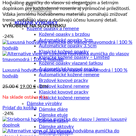
Hodvábne gumičky do vlasov sú elegantným a šetrným
najnižšej
doplnkom pre každodenné nosenie aj výnimočné príležitosti.
po
Hľadať:
Vďaka jemnému hodvábnemu materiálu pomáhajú znižovať
najvyššiu
trenie, neťahajú vlasy a dodávajú účesu luxusný detail.
KOŽENÉ VÝROBKY
VYROBENÉ NA SLOVENSKU
Kožené opasky a remene
Kožené opasky s brzdou
-24%
Automatické opasky 3cm
Automatické opasky 3.5cm
Klasické kožené opasky
Klasické kožené opasky – Limited
Kožené opasky viazané šatkou
Automatické kovové pracky
Luxusná hodvábna gumička do vlasov tmavomodrá | 100 %
Automatické kožené remene
hodváb
Brzdové kovové pracky
Pôvodná
Aktuálna
Brzdové kožené remene
25.00
€
19.00
€
s DPH
cena
cena
Klasické kovové pracky
Na sklade ostáva 4 ks
bola:
je:
Klasické kožené remene
25.00 €.
Dámske výrobky
19.00 €.
Pridať do košíka
Dámske diáre
-24%
Dámske etuje
Dámske tašky
Dámske aktovky
Dámske kabelky