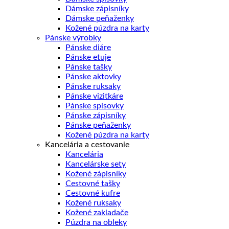
Dámske zápisníky
Dámske peňaženky
Kožené púzdra na karty
Pánske výrobky
Pánske diáre
Pánske etuje
Pánske tašky
Pánske aktovky
Pánske ruksaky
Pánske vizitkáre
Pánske spisovky
Pánske zápisníky
Pánske peňaženky
Kožené púzdra na karty
Kancelária a cestovanie
Kancelária
Kancelárske sety
Kožené zápisníky
Cestovné tašky
Cestovné kufre
Kožené ruksaky
Kožené zakladače
Púzdra na obleky