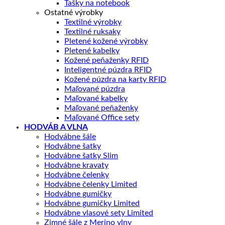
Tašky na notebook
Ostatné výrobky
Textilné výrobky
Textilné ruksaky
Pletené kožené výrobky
Pletené kabelky
Kožené peňaženky RFID
Inteligentné púzdra RFID
Kožené púzdra na karty RFID
Maľované púzdra
Maľované kabelky
Maľované peňaženky
Maľované Office sety
HODVÁB A VLNA
Hodvábne šále
Hodvábne šatky
Hodvábne šatky Slim
Hodvábne kravaty
Hodvábne čelenky
Hodvábne čelenky Limited
Hodvábne gumičky
Hodvábne gumičky Limited
Hodvábne vlasové sety Limited
Zimné šále z Merino vlny