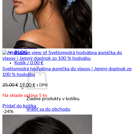
Hodvábne gumičky Limited
Hodvábne vlasové sety Limited
Zimné šále z Merino vlny
Šperky ku šatkám a šálom
DOPREDAJ
ZÁKAZKOVÁ VÝROBA
B2B SPOLUPRÁCA
PREDAJŇA
KONTAKT
BLOG
Košík /
0.00
€
Svetlomodrá hodvábna gumička do vlasov | Jemný doplnok zo
100 % hodvábu
Pôvodná
Aktuálna
25.00
€
19.00
€
s DPH
cena
cena
Na sklade ostáva 5 ks
bola:
je:
Žiadne produkty v košíku.
25.00 €.
19.00 €.
Pridať do košíka
Vrátiť sa do obchodu
-24%
Pokladňa
+