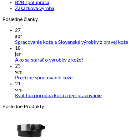
B2B spolupráca
Zákazková výroba
Posledné články
27
apr
Žiad
Spracovanie kože a Slovenské výrobky z pravej kože
kome
18
na
jan
Sprac
Žiadne
Ako sa starať o výrobky z kože?
kože
komentáre
23
na
a
sep
Ako
Slove
Žiadne
Precízne spracovanie kože
sa
výrob
komentáre
21
na
starať
z
sep
Precízne
o
prave
Žiadne
Kvalitná prírodná koža a jej spracovanie
spracovanie
výrobky
kože
komentáre
Posledné Produkty
kože
z
na
kože?
Kvalitná
prírodná
koža
a
jej