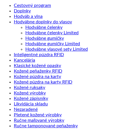
Cestovný program
Doplnky
Hodváb a vlna
Hodvábne doplnky do vlasov
Hodvábne čelenky
Hodvábne čelenky Limited
Hodvábne gumičky
Hodvábne gumičky Limited
Hodvábne vlasové sety Limited
Inteligentné púzdra RFID
Kancelária
Klasické kožené opasky
Kožené peňaženky RFID
Kožené púzdra na karty
Kožené púzdra na karty RFID
Kožené ruksaky
Kožené výrobky
Kožené zápisníky
Likvidácia skladu
Nezaradené
Pletené kožené výrobky
Ručne maľované výrobky
Ručne tamponované peňaženky