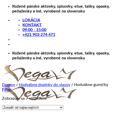
Skip
Kožené pánske aktovky, spisovky, etue, tašky, opasky,
to
peňaženky a iné, vyrobené na slovensku
content
LOKÁCIA
KONTAKT
09:00 - 15:00
+421 903 274 471
Kožené pánske aktovky, spisovky, etue, tašky, opasky,
peňaženky a iné, vyrobené na slovensku
Domov
/
Hodvábne doplnky do vlasov
/
Hodvábne gumičky
Filter
Zoradené
Zobrazuje sa 7 výsledkov
podľa
ceny:
od