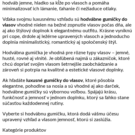
hodváb jemne, hladko sa kĺže po vlasoch a pomáha
minimalizovať ich lámanie, ťahanie či nežiaduce otlaky.
Vďaka svojmu luxusnému vzhľadu sú
hodvábne gumičky do
vlasov
vhodné nielen na bežné zopnutie vlasov počas dňa, ale
aj ako štýlový doplnok k elegantnému outfitu. Krásne vyniknú
pri cope, drdole aj ležérne upravených vlasoch a jednoducho
doplnia minimalistický, romantický aj spoločenský štýl.
Hodvábna gumička je vhodná pre rôzne typy vlasov – jemné,
husté, rovné aj vlnité. Je obľúbená najmä u zákazníčok, ktoré
chcú dopriať svojim vlasom šetrnejšie zaobchádzanie a
zároveň si potrpia na kvalitné a estetické vlasové doplnky.
Ak hľadáte
luxusné gumičky do vlasov
, ktoré pôsobia
elegantne, pohodlne sa nosia a sú vhodné aj ako darček,
hodvábne gumičky sú výbornou voľbou. Spájajú krásu,
funkčnosť a jemnosť v jednom doplnku, ktorý sa ľahko stane
súčasťou každodennej rutiny.
Vyberte si hodvábnu gumičku, ktorá dodá vášmu účesu
upravený vzhľad a vlasom jemnosť, ktorú si zaslúžia.
Kategórie produktov