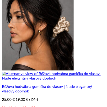
Košík
Žiadne produkty v košíku.
Vrátiť sa do obchodu
Béžová hodvábna gumička do vlasov | Nude elegantný
vlasový doplnok
Pôvodná
Aktuálna
25.00
€
19.00
€
s DPH
cena
cena