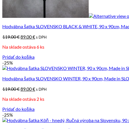
Žiadne produkty v košíku.
Vrátiť sa do obchodu
Hodvábna šatka SLOVENSKO BLACK & WHITE, 90 x 90cm, Ma
Pôvodná
Aktuálna
119.00
€
89.00
€
s DPH
cena
cena
Na sklade ostáva 6 ks
bola:
je:
119.00 €.
89.00 €.
Pridať do košíka
-25%
Hodvábna šatka SLOVENSKO WINTER, 90 x 90cm, Made in S
Pôvodná
Aktuálna
119.00
€
89.00
€
s DPH
cena
cena
Na sklade ostáva 2 ks
bola:
je:
119.00 €.
89.00 €.
Pridať do košíka
-25%