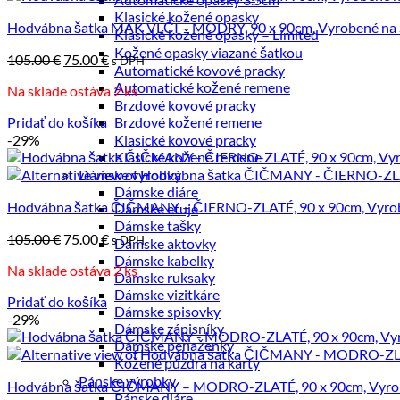
po
Klasické kožené opasky
Hodvábna šatka MAK VLČÍ – MODRÝ, 90 x 90cm, Vyrobené na 
najvyššiu
Klasické kožené opasky – Limited
Kožené opasky viazané šatkou
Pôvodná
Aktuálna
105.00
€
75.00
€
s DPH
Automatické kovové pracky
cena
cena
Automatické kožené remene
Na sklade ostáva 2 ks
bola:
je:
Brzdové kovové pracky
105.00 €.
75.00 €.
Pridať do košíka
Brzdové kožené remene
-29%
Klasické kovové pracky
Klasické kožené remene
Dámske výrobky
Dámske diáre
Hodvábna šatka ČIČMANY – ČIERNO-ZLATÉ, 90 x 90cm, Vyrob
Dámske etuje
Dámske tašky
Pôvodná
Aktuálna
105.00
€
75.00
€
s DPH
Dámske aktovky
cena
cena
Dámske kabelky
Na sklade ostáva 2 ks
bola:
je:
Dámske ruksaky
105.00 €.
75.00 €.
Dámske vizitkáre
Pridať do košíka
Dámske spisovky
-29%
Dámske zápisníky
Dámske peňaženky
Kožené púzdra na karty
Pánske výrobky
Hodvábna šatka ČIČMANY – MODRO-ZLATÉ, 90 x 90cm, Vyrob
Pánske diáre