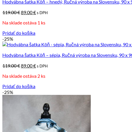
Hodvábna šatka Kôň – hnedý, Ručná výroba na Slovensku, 90 x
Pôvodná
Aktuálna
119.00
€
89.00
€
s DPH
cena
cena
Na sklade ostáva 1 ks
bola:
je:
119.00 €.
89.00 €.
Pridať do košíka
-25%
Hodvábna šatka Kôň – sépia, Ručná výroba na Slovensku, 90 x 
Pôvodná
Aktuálna
119.00
€
89.00
€
s DPH
cena
cena
Na sklade ostáva 2 ks
bola:
je:
119.00 €.
89.00 €.
Pridať do košíka
-25%