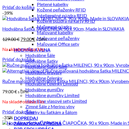
105.00 €.
75.00 €.
Pletené kabelky
Pridať do košíka
Kožené peňaženky RFID
-39%
Inteligentné púzdra RFID
Kožené púzdra na karty RFID
Maľované púzdra
Hodvábna šatka TANEČNICA, 90 x 90cm, Made in SLOVAKIA
Maľované kabelky
Maľované peňaženky
Pôvodná
Aktuálna
129.00
€
79.00
€
s DPH
Maľované Office sety
cena
cena
Na sklade ostáva 3 ks
bola:
je:
HODVÁB A VLNA
129.00 €.
Hodvábne šále
79.00 €.
Pridať do košíka
Hodvábne šatky
Hodvábne šatky Slim
Hodvábne kravaty
Hodvábne čelenky
Ručne maľovaná hodvábna šatka MILENCI, 90 x 90cm, Vyroben
Hodvábne čelenky Limited
Hodvábne gumičky
79.00
€
s DPH
Hodvábne gumičky Limited
Hodvábne vlasové sety Limited
Na sklade ostáva 1 ks
Zimné šále z Merino vlny
Pridať do košíka
Šperky ku šatkám a šálom
-31%
DOPREDAJ
ZÁKAZKOVÁ VÝROBA