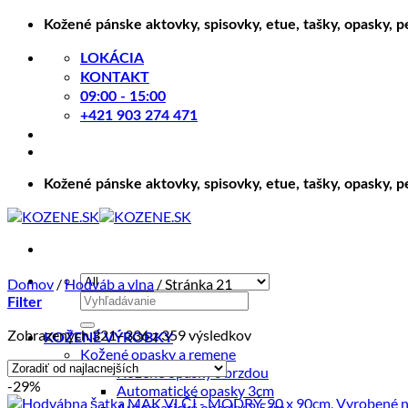
Skip
Kožené pánske aktovky, spisovky, etue, tašky, opasky, 
to
content
LOKÁCIA
KONTAKT
09:00 - 15:00
+421 903 274 471
Kožené pánske aktovky, spisovky, etue, tašky, opasky, 
Domov
/
Hodváb a vlna
/
Stránka 21
Hľadať:
Filter
Zoradené
Zobrazených 321–336 z 359 výsledkov
KOŽENÉ VÝROBKY
podľa
Kožené opasky a remene
ceny:
Kožené opasky s brzdou
-29%
od
Automatické opasky 3cm
najnižšej
Automatické opasky 3.5cm