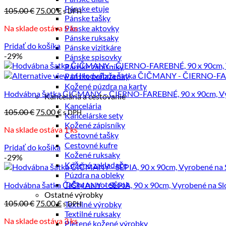
Pánske etuje
Pôvodná
Aktuálna
105.00
€
75.00
€
s DPH
Pánske tašky
cena
cena
Na sklade ostáva 5 ks
Pánske aktovky
bola:
je:
Pánske ruksaky
105.00 €.
75.00 €.
Pridať do košíka
Pánske vizitkáre
-29%
Pánske spisovky
Pánske zápisníky
Pánske peňaženky
Kožené púzdra na karty
Hodvábna šatka ČIČMANY – ČIERNO-FAREBNÉ, 90 x 90cm, Vy
Kancelária a cestovanie
Kancelária
Pôvodná
Aktuálna
105.00
€
75.00
€
s DPH
Kancelárske sety
cena
cena
Kožené zápisníky
Na sklade ostáva 1 ks
bola:
je:
Cestovné tašky
105.00 €.
75.00 €.
Cestovné kufre
Pridať do košíka
Kožené ruksaky
-29%
Kožené zakladače
Púzdra na obleky
Tašky na notebook
Hodvábna šatka ČIČMANY – SÉPIA, 90 x 90cm, Vyrobené na Sl
Ostatné výrobky
Pôvodná
Aktuálna
105.00
€
75.00
€
Textilné výrobky
s DPH
cena
cena
Textilné ruksaky
Na sklade ostáva 3 ks
bola:
je:
Pletené kožené výrobky