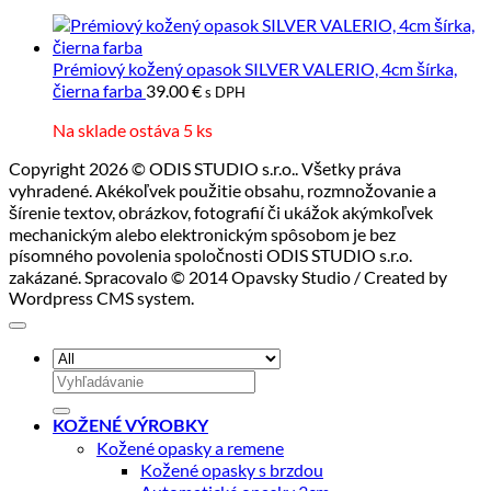
55.00 €.
44.00 €
Prémiový kožený opasok SILVER VALERIO, 4cm šírka,
čierna farba
39.00
€
s DPH
Na sklade ostáva 5 ks
Copyright 2026 © ODIS STUDIO s.r.o.. Všetky práva
vyhradené. Akékoľvek použitie obsahu, rozmnožovanie a
šírenie textov, obrázkov, fotografií či ukážok akýmkoľvek
mechanickým alebo elektronickým spôsobom je bez
písomného povolenia spoločnosti ODIS STUDIO s.r.o.
zakázané. Spracovalo © 2014 Opavsky Studio / Created by
Wordpress CMS system.
Hľadať:
KOŽENÉ VÝROBKY
Kožené opasky a remene
Kožené opasky s brzdou