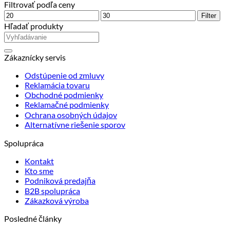
Filtrovať podľa ceny
Minimálna
Maximálna
Filter
cena
cena
Hľadať produkty
Zákaznícky servis
Odstúpenie od zmluvy
Reklamácia tovaru
Obchodné podmienky
Reklamačné podmienky
Ochrana osobných údajov
Alternatívne riešenie sporov
Spolupráca
Kontakt
Kto sme
Podniková predajňa
B2B spolupráca
Zákazková výroba
Posledné články