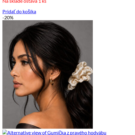
Na sklade ostáva 1 ks
bola:
je:
30.00 €.
24.00 €.
Pridať do košíka
-20%