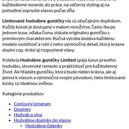
každodenné nosenie, do práce, na večerný styling aj na
pohodlné zopnutie vlasov počas dňa.
nie sú obyčajným doplnkom.
Limitované hodvábne gumičky
Každý kúsok je dostupný v malom množstve, často iba po
jednom kuse, vďaka čomu získate originálnu gumičku s
prémiovým charakterom. Ručná výroba dodáva každému
modelu osobitosť a robí z neho výnimočný detail, ktorý krásne
doplní cop, drdol aj rozpustené vlasy.
Kolekcia
spája luxus pravého
Hodvábne gumičky Limited
hodvábu, slovenské remeslo a praktickosť pre každodenný
život. Ak hľadáte gumičku, ktorá bude nielen krásna, ale aj
jemná k vlasom a výnimočná svojím pôvodom, tieto limitované
kúsky sú ideálnou voľbou.
Kategórie produktov
Cestovný program
Doplnky
Hodváb a vlna
Hodvábne doplnky do vlasov
Hodvábne čelenky