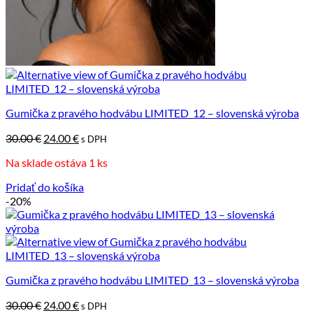
Gumička z pravého hodvábu LIMITED_12 – slovenská výroba
Pôvodná
Aktuálna
30.00
€
24.00
€
s DPH
cena
cena
Na sklade ostáva 1 ks
bola:
je:
30.00 €.
24.00 €.
Pridať do košíka
-20%
Gumička z pravého hodvábu LIMITED_13 – slovenská výroba
Pôvodná
Aktuálna
30.00
€
24.00
€
s DPH