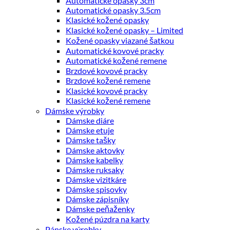
Automatické opasky 3cm
Automatické opasky 3.5cm
Klasické kožené opasky
Klasické kožené opasky – Limited
Kožené opasky viazané šatkou
Automatické kovové pracky
Automatické kožené remene
Brzdové kovové pracky
Brzdové kožené remene
Klasické kovové pracky
Klasické kožené remene
Dámske výrobky
Dámske diáre
Dámske etuje
Dámske tašky
Dámske aktovky
Dámske kabelky
Dámske ruksaky
Dámske vizitkáre
Dámske spisovky
Dámske zápisníky
Dámske peňaženky
Kožené púzdra na karty
Pánske výrobky