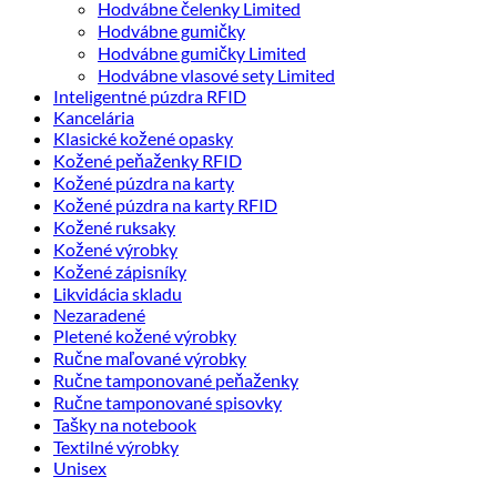
Hodvábne čelenky Limited
Hodvábne gumičky
Hodvábne gumičky Limited
Hodvábne vlasové sety Limited
Inteligentné púzdra RFID
Kancelária
Klasické kožené opasky
Kožené peňaženky RFID
Kožené púzdra na karty
Kožené púzdra na karty RFID
Kožené ruksaky
Kožené výrobky
Kožené zápisníky
Likvidácia skladu
Nezaradené
Pletené kožené výrobky
Ručne maľované výrobky
Ručne tamponované peňaženky
Ručne tamponované spisovky
Tašky na notebook
Textilné výrobky
Unisex