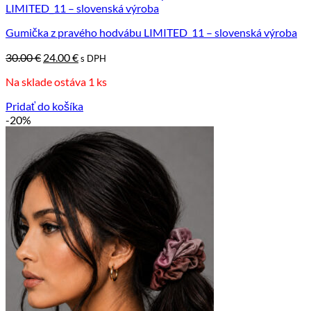
Gumička z pravého hodvábu LIMITED_11 – slovenská výroba
Pôvodná
Aktuálna
30.00
€
24.00
€
s DPH
cena
cena
Na sklade ostáva 1 ks
bola:
je:
30.00 €.
24.00 €.
Pridať do košíka
-20%