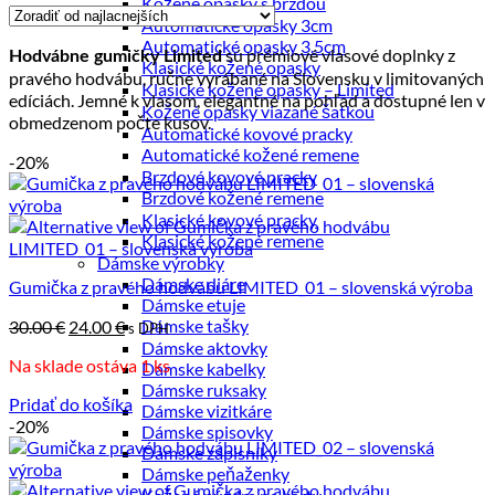
Kožené opasky s brzdou
ceny:
Automatické opasky 3cm
od
Automatické opasky 3.5cm
sú prémiové vlasové doplnky z
Hodvábne gumičky Limited
najnižšej
Klasické kožené opasky
pravého hodvábu, ručne vyrábané na Slovensku v limitovaných
po
Klasické kožené opasky – Limited
edíciách. Jemné k vlasom, elegantné na pohľad a dostupné len v
najvyššiu
Kožené opasky viazané šatkou
obmedzenom počte kusov.
Automatické kovové pracky
Automatické kožené remene
-20%
Brzdové kovové pracky
Brzdové kožené remene
Klasické kovové pracky
Klasické kožené remene
Dámske výrobky
Dámske diáre
Gumička z pravého hodvábu LIMITED_01 – slovenská výroba
Dámske etuje
Pôvodná
Aktuálna
Dámske tašky
30.00
€
24.00
€
s DPH
cena
cena
Dámske aktovky
Na sklade ostáva 1 ks
bola:
je:
Dámske kabelky
30.00 €.
24.00 €.
Dámske ruksaky
Pridať do košíka
Dámske vizitkáre
-20%
Dámske spisovky
Dámske zápisníky
Dámske peňaženky