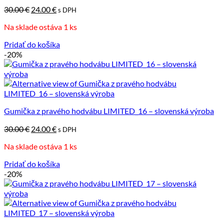
Pôvodná
Aktuálna
30.00
€
24.00
€
s DPH
cena
cena
Na sklade ostáva 1 ks
bola:
je:
30.00 €.
24.00 €.
Pridať do košíka
-20%
Gumička z pravého hodvábu LIMITED_16 – slovenská výroba
Pôvodná
Aktuálna
30.00
€
24.00
€
s DPH
cena
cena
Na sklade ostáva 1 ks
bola:
je:
30.00 €.
24.00 €.
Pridať do košíka
-20%