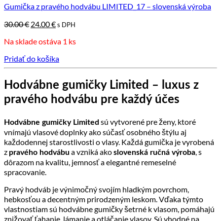
Gumička z pravého hodvábu LIMITED_17 – slovenská výroba
Pôvodná
Aktuálna
30.00
€
24.00
€
s DPH
cena
cena
Na sklade ostáva 1 ks
bola:
je:
30.00 €.
24.00 €.
Pridať do košíka
Hodvábne gumičky Limited – luxus z
pravého hodvábu pre každý účes
sú vytvorené pre ženy, ktoré
Hodvábne gumičky Limited
vnímajú vlasové doplnky ako súčasť osobného štýlu aj
každodennej starostlivosti o vlasy. Každá gumička je vyrobená
z
a vzniká ako
, s
pravého hodvábu
slovenská ručná výroba
dôrazom na kvalitu, jemnosť a elegantné remeselné
spracovanie.
Pravý hodváb je výnimočný svojím hladkým povrchom,
hebkosťou a decentným prirodzeným leskom. Vďaka týmto
vlastnostiam sú hodvábne gumičky šetrné k vlasom, pomáhajú
znižovať ťahanie, lámanie a otláčanie vlasov. Sú vhodné na