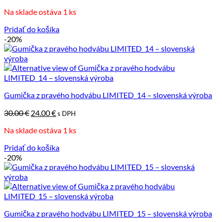
cena
cena
Na sklade ostáva 1 ks
bola:
je:
30.00 €.
24.00 €.
Pridať do košíka
-20%
Gumička z pravého hodvábu LIMITED_14 – slovenská výroba
Pôvodná
Aktuálna
30.00
€
24.00
€
s DPH
cena
cena
Na sklade ostáva 1 ks
bola:
je:
30.00 €.
24.00 €.
Pridať do košíka
-20%
Gumička z pravého hodvábu LIMITED_15 – slovenská výroba