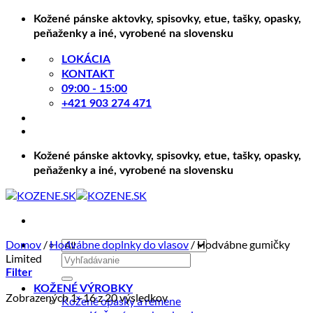
Skip
Kožené pánske aktovky, spisovky, etue, tašky, opasky,
to
peňaženky a iné, vyrobené na slovensku
content
LOKÁCIA
KONTAKT
09:00 - 15:00
+421 903 274 471
Kožené pánske aktovky, spisovky, etue, tašky, opasky,
peňaženky a iné, vyrobené na slovensku
Domov
/
Hodvábne doplnky do vlasov
/
Hodvábne gumičky
Limited
Hľadať:
Filter
KOŽENÉ VÝROBKY
Zoradené
Zobrazených 1–16 z 20 výsledkov
Kožené opasky a remene
podľa