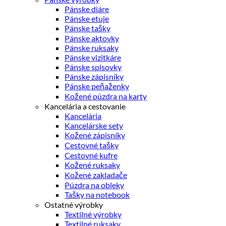
Pánske diáre
Pánske etuje
Pánske tašky
Pánske aktovky
Pánske ruksaky
Pánske vizitkáre
Pánske spisovky
Pánske zápisníky
Pánske peňaženky
Kožené púzdra na karty
Kancelária a cestovanie
Kancelária
Kancelárske sety
Kožené zápisníky
Cestovné tašky
Cestovné kufre
Kožené ruksaky
Kožené zakladače
Púzdra na obleky
Tašky na notebook
Ostatné výrobky
Textilné výrobky
Textilné ruksaky