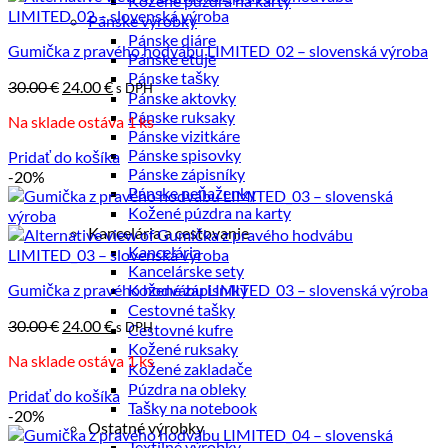
Kožené púzdra na karty
Pánske výrobky
Pánske diáre
Gumička z pravého hodvábu LIMITED_02 – slovenská výroba
Pánske etuje
Pánske tašky
Pôvodná
Aktuálna
30.00
€
24.00
€
s DPH
Pánske aktovky
cena
cena
Pánske ruksaky
Na sklade ostáva 1 ks
bola:
je:
Pánske vizitkáre
30.00 €.
24.00 €.
Pánske spisovky
Pridať do košíka
Pánske zápisníky
-20%
Pánske peňaženky
Kožené púzdra na karty
Kancelária a cestovanie
Kancelária
Kancelárske sety
Gumička z pravého hodvábu LIMITED_03 – slovenská výroba
Kožené zápisníky
Cestovné tašky
Pôvodná
Aktuálna
30.00
€
24.00
€
s DPH
Cestovné kufre
cena
cena
Kožené ruksaky
Na sklade ostáva 1 ks
bola:
je:
Kožené zakladače
30.00 €.
24.00 €.
Púzdra na obleky
Pridať do košíka
Tašky na notebook
-20%
Ostatné výrobky
Textilné výrobky