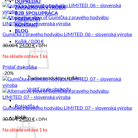
DOPREDAJ
ZÁKAZKOVÁ VÝROBA
B2B SPOLUPRÁCA
PREDAJŇA
KONTAKT
BLOG
Gumička z pravého hodvábu LIMITED_06 – slovenská výroba
Košík /
0.00
€
Pôvodná
Aktuálna
30.00
€
24.00
€
s DPH
cena
cena
Na sklade ostáva 1 ks
bola:
je:
30.00 €.
24.00 €.
Pridať do košíka
-20%
Žiadne produkty v košíku.
Vrátiť sa do obchodu
Pokladňa
+
Gumička z pravého hodvábu LIMITED_07 – slovenská výroba
Košík
Pôvodná
Aktuálna
30.00
€
24.00
€
s DPH
cena
cena
Na sklade ostáva 1 ks
bola:
je:
30.00 €.
24.00 €.