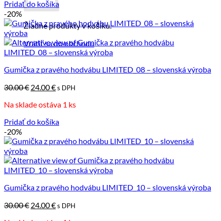
Pridať do košíka
-20%
Žiadne produkty v košíku.
Vrátiť sa do obchodu
Gumička z pravého hodvábu LIMITED_08 – slovenská výroba
Pôvodná
Aktuálna
30.00
€
24.00
€
s DPH
cena
cena
Na sklade ostáva 1 ks
bola:
je:
30.00 €.
24.00 €.
Pridať do košíka
-20%
Gumička z pravého hodvábu LIMITED_10 – slovenská výroba
Pôvodná
Aktuálna
30.00
€
24.00
€
s DPH
cena
cena