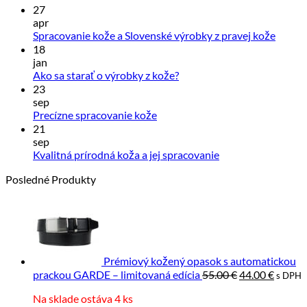
27
apr
Žiadn
Spracovanie kože a Slovenské výrobky z pravej kože
komen
18
na
jan
Spraco
Žiadne
Ako sa starať o výrobky z kože?
kože
komentáre
23
na
a
sep
Ako
Sloven
Žiadne
Precízne spracovanie kože
sa
výrobk
komentáre
21
starať
z
na
sep
pravej
Precízne
o
Žiadne
Kvalitná prírodná koža a jej spracovanie
kože
spracovanie
výrobky
komentáre
Posledné Produkty
kože
z
na
kože?
Kvalitná
prírodná
koža
a
jej
spracovanie
Prémiový kožený opasok s automatickou
Pôvodná
Aktuál
prackou GARDE – limitovaná edícia
55.00
€
44.00
€
s DPH
cena
cena
Na sklade ostáva 4 ks
bola:
je: