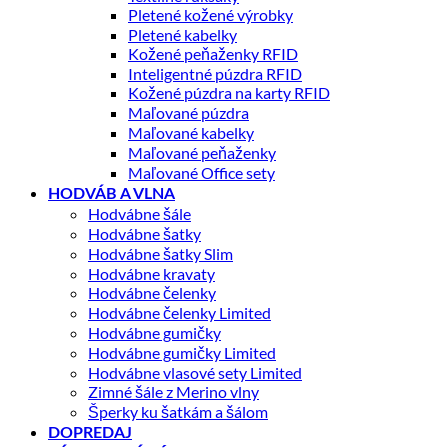
Pletené kožené výrobky
Pletené kabelky
Kožené peňaženky RFID
Inteligentné púzdra RFID
Kožené púzdra na karty RFID
Maľované púzdra
Maľované kabelky
Maľované peňaženky
Maľované Office sety
HODVÁB A VLNA
Hodvábne šále
Hodvábne šatky
Hodvábne šatky Slim
Hodvábne kravaty
Hodvábne čelenky
Hodvábne čelenky Limited
Hodvábne gumičky
Hodvábne gumičky Limited
Hodvábne vlasové sety Limited
Zimné šále z Merino vlny
Šperky ku šatkám a šálom
DOPREDAJ