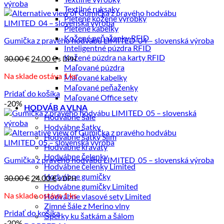
Textilné ruksaky
Pletené kožené výrobky
Pletené kabelky
Kožené peňaženky RFID
Gumička z pravého hodvábu LIMITED_04 – slovenská výroba
Inteligentné púzdra RFID
Kožené púzdra na karty RFID
Pôvodná
Aktuálna
30.00
€
24.00
€
s DPH
cena
cena
Maľované púzdra
Na sklade ostáva 1 ks
bola:
je:
Maľované kabelky
30.00 €.
24.00 €.
Maľované peňaženky
Pridať do košíka
Maľované Office sety
-20%
HODVÁB A VLNA
Hodvábne šále
Hodvábne šatky
Hodvábne šatky Slim
Hodvábne kravaty
Hodvábne čelenky
Gumička z pravého hodvábu LIMITED_05 – slovenská výroba
Hodvábne čelenky Limited
Hodvábne gumičky
Pôvodná
Aktuálna
30.00
€
24.00
€
s DPH
Hodvábne gumičky Limited
cena
cena
Na sklade ostáva 1 ks
bola:
Hodvábne vlasové sety Limited
je:
30.00 €.
Zimné šále z Merino vlny
24.00 €.
Pridať do košíka
Šperky ku šatkám a šálom
-20%