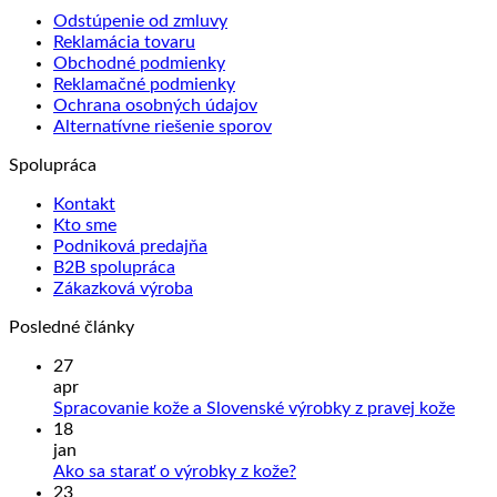
Odstúpenie od zmluvy
Reklamácia tovaru
Obchodné podmienky
Reklamačné podmienky
Ochrana osobných údajov
Alternatívne riešenie sporov
Spolupráca
Kontakt
Kto sme
Podniková predajňa
B2B spolupráca
Zákazková výroba
Posledné články
27
apr
Žiad
Spracovanie kože a Slovenské výrobky z pravej kože
kome
18
na
jan
Sprac
Žiadne
Ako sa starať o výrobky z kože?
kože
komentáre
23