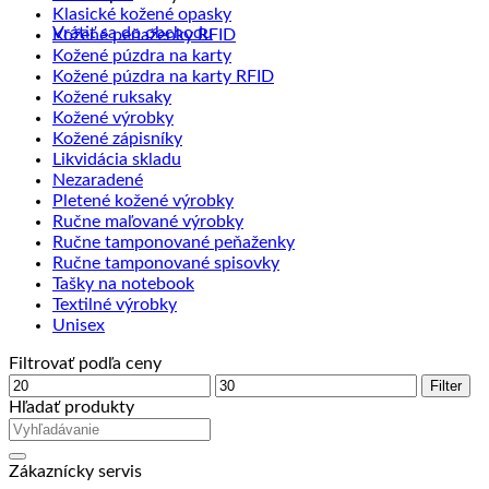
Klasické kožené opasky
Vrátiť sa do obchodu
Kožené peňaženky RFID
Kožené púzdra na karty
Kožené púzdra na karty RFID
Kožené ruksaky
Kožené výrobky
Kožené zápisníky
Likvidácia skladu
Nezaradené
Pletené kožené výrobky
Ručne maľované výrobky
Ručne tamponované peňaženky
Ručne tamponované spisovky
Tašky na notebook
Textilné výrobky
Unisex
Filtrovať podľa ceny
Minimálna
Maximálna
Filter
cena
cena
Hľadať produkty
Zákaznícky servis