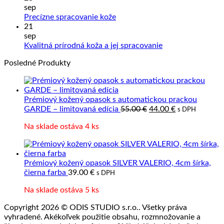
na
a
sep
Ako
Slove
Žiadne
Precízne spracovanie kože
sa
výrob
komentáre
21
na
starať
z
sep
Precízne
o
prave
Žiadne
Kvalitná prírodná koža a jej spracovanie
spracovanie
výrobky
kože
komentáre
Posledné Produkty
kože
z
na
kože?
Kvalitná
prírodná
koža
Prémiový kožený opasok s automatickou prackou
a
Pôvodná
Aktuálna
GARDE – limitovaná edícia
55.00
€
44.00
€
s DPH
jej
cena
cena
spracovanie
Na sklade ostáva 4 ks
bola:
je:
55.00 €.
44.00 €.
Prémiový kožený opasok SILVER VALERIO, 4cm šírka,
čierna farba
39.00
€
s DPH
Na sklade ostáva 5 ks
Copyright 2026 © ODIS STUDIO s.r.o.. Všetky práva
vyhradené. Akékoľvek použitie obsahu, rozmnožovanie a