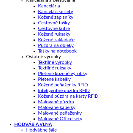
Kancelária a cestovanie
Kancelária
Kancelárske sety
Kožené zápisníky
Cestovné tašky
Cestovné kufre
Kožené ruksaky
Kožené zakladače
Púzdra na obleky
Tašky na notebook
Ostatné výrobky
Textilné výrobky
Textilné ruksaky
Pletené kožené výrobky
Pletené kabelky
Kožené peňaženky RFID
Inteligentné púzdra RFID
Kožené púzdra na karty RFID
Maľované púzdra
Maľované kabelky
Maľované peňaženky
Maľované Office sety
HODVÁB A VLNA
Hodvábne šále