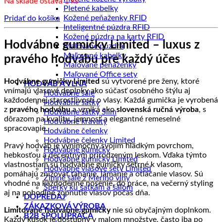
Na sklade ostáva 1 ks
bola:
je:
Pletené kabelky
30.00 €.
24.00 €.
Kožené peňaženky RFID
Pridať do košíka
Inteligentné púzdra RFID
Kožené púzdra na karty RFID
Hodvábne gumičky Limited – luxus z
Maľované púzdra
Maľované kabelky
pravého hodvábu pre každý účes
Maľované peňaženky
Maľované Office sety
Hodvábne gumičky Limited
sú vytvorené pre ženy, ktoré
HODVÁB A VLNA
vnímajú vlasové doplnky ako súčasť osobného štýlu aj
Hodvábne šále
každodennej starostlivosti o vlasy. Každá gumička je vyrobená
Hodvábne šatky
z
pravého hodvábu
a vzniká ako
slovenská ručná výroba
, s
Hodvábne šatky Slim
dôrazom na kvalitu, jemnosť a elegantné remeselné
Hodvábne kravaty
spracovanie.
Hodvábne čelenky
Hodvábne čelenky Limited
Pravý hodváb je výnimočný svojím hladkým povrchom,
Hodvábne gumičky
hebkosťou a decentným prirodzeným leskom. Vďaka týmto
Hodvábne gumičky Limited
vlastnostiam sú hodvábne gumičky šetrné k vlasom,
Hodvábne vlasové sety Limited
pomáhajú znižovať ťahanie, lámanie a otláčanie vlasov. Sú
Zimné šále z Merino vlny
vhodné na každodenné nosenie, do práce, na večerný styling
Šperky ku šatkám a šálom
aj na pohodlné zopnutie vlasov počas dňa.
DOPREDAJ
ZÁKAZKOVÁ VÝROBA
Limitované hodvábne gumičky
nie sú obyčajným doplnkom.
B2B SPOLUPRÁCA
Každý kúsok je dostupný v malom množstve, často iba po