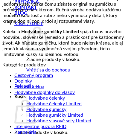
PREDAJŇA
jednom kuse, vďaka čomu získate originálnu gumičku s
KONTAKT
prémiovým charakterom. Ručná výroba dodáva každému
BLOG
modelu osobitosť a robí z neho výnimočný detail, ktorý
krásne doplní cop, drdol aj rozpustené vlasy.
Košík /
0.00
€
Kolekcia
Hodvábne gumičky Limited
spája luxus pravého
hodvábu, slovenské remeslo a praktickosť pre každodenný
život. Ak hľadáte gumičku, ktorá bude nielen krásna, ale aj
jemná k vlasom a výnimočná svojím pôvodom, tieto
limitované kúsky sú ideálnou voľbou.
Žiadne produkty v košíku.
Kategórie produktov
Vrátiť sa do obchodu
Cestovný program
Doplnky
Pokladňa
+
Hodváb a vlna
Hodvábne doplnky do vlasov
Košík
Hodvábne čelenky
Hodvábne čelenky Limited
Hodvábne gumičky
Hodvábne gumičky Limited
Hodvábne vlasové sety Limited
Inteligentné púzdra RFID
Kancelária
Žiadne produkty v košíku.