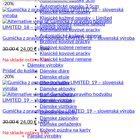
Automatické opasky 3cm
-20%
od
Automatické opasky 3.5cm
najnižšej
Klasické kožené opasky
po
Klasické kožené opasky – Limited
najvyššiu
Kožené opasky viazané šatkou
Automatické kovové pracky
Automatické kožené remene
Gumička z pravého hodvábu LIMITED_18 – slovenská výroba
Brzdové kovové pracky
Brzdové kožené remene
Pôvodná
Aktuálna
30.00
€
24.00
€
s DPH
Klasické kovové pracky
cena
cena
Klasické kožené remene
Na sklade ostáva 1 ks
bola:
je:
Dámske výrobky
30.00 €.
24.00 €.
Pridať do košíka
Dámske diáre
-20%
Dámske etuje
Dámske tašky
Dámske aktovky
Dámske kabelky
Dámske ruksaky
Dámske vizitkáre
Gumička z pravého hodvábu LIMITED_19 – slovenská výroba
Dámske spisovky
Dámske zápisníky
Pôvodná
Aktuálna
30.00
€
24.00
€
s DPH
Dámske peňaženky
cena
cena
Kožené púzdra na karty
Na sklade ostáva 1 ks
bola:
je:
Pánske výrobky