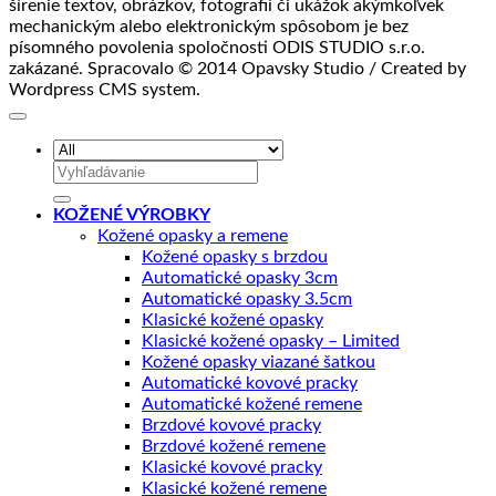
šírenie textov, obrázkov, fotografií či ukážok akýmkoľvek
mechanickým alebo elektronickým spôsobom je bez
písomného povolenia spoločnosti ODIS STUDIO s.r.o.
zakázané. Spracovalo © 2014 Opavsky Studio / Created by
Wordpress CMS system.
Hľadať:
KOŽENÉ VÝROBKY
Kožené opasky a remene
Kožené opasky s brzdou
Automatické opasky 3cm
Automatické opasky 3.5cm
Klasické kožené opasky
Klasické kožené opasky – Limited
Kožené opasky viazané šatkou
Automatické kovové pracky
Automatické kožené remene
Brzdové kovové pracky
Brzdové kožené remene
Klasické kovové pracky
Klasické kožené remene