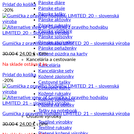
30.00 €.
24.00 €.
Pánske diáre
Pridať do košíka
Pánske etuje
-20%
Pánske tašky
Pánske aktovky
Pánske ruksaky
Pánske vizitkáre
Pánske spisovky
Pánske zápisníky
Gumička z pravého hodvábu LIMITED_20 – slovenská výroba
Pánske peňaženky
Pôvodná
Aktuálna
30.00
€
24.00
€
Kožené púzdra na karty
s DPH
cena
cena
Kancelária a cestovanie
Na sklade ostáva 1 ks
bola:
je:
Kancelária
30.00 €.
24.00 €.
Kancelárske sety
Pridať do košíka
Kožené zápisníky
-20%
Cestovné tašky
Cestovné kufre
Kožené ruksaky
Kožené zakladače
Púzdra na obleky
Tašky na notebook
Gumička z pravého hodvábu LIMITED_21 – slovenská výroba
Ostatné výrobky
Textilné výrobky
Pôvodná
Aktuálna
30.00
€
24.00
€
s DPH
Textilné ruksaky
cena
cena
Pletené kožené výrobky