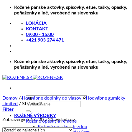
Skip
Kožené pánske aktovky, spisovky, etue, tašky, opasky,
to
peňaženky a iné, vyrobené na slovensku
content
LOKÁCIA
KONTAKT
09:00 - 15:00
+421 903 274 471
Kožené pánske aktovky, spisovky, etue, tašky, opasky,
peňaženky a iné, vyrobené na slovensku
Domov
/
Hodvábne doplnky do vlasov
/
Hodvábne gumičky
Hľadať:
Limited
/
Stránka 2
Filter
KOŽENÉ VÝROBKY
Zoradené
Zobrazených 17–20 z 20 výsledkov
Kožené opasky a remene
podľa
Kožené opasky s brzdou
ceny: