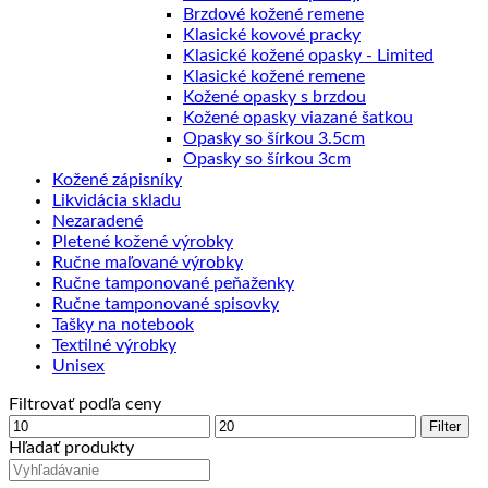
Brzdové kožené remene
Klasické kovové pracky
Klasické kožené opasky - Limited
Klasické kožené remene
Kožené opasky s brzdou
Kožené opasky viazané šatkou
Opasky so šírkou 3.5cm
Opasky so šírkou 3cm
Kožené zápisníky
Likvidácia skladu
Nezaradené
Pletené kožené výrobky
Ručne maľované výrobky
Ručne tamponované peňaženky
Ručne tamponované spisovky
Tašky na notebook
Textilné výrobky
Unisex
Filtrovať podľa ceny
Minimálna
Maximálna
Filter
cena
cena
Hľadať produkty