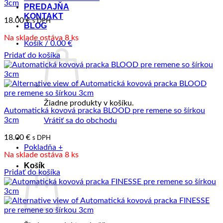
3cm
PREDAJŇA
KONTAKT
18.00
€
s DPH
BLOG
Na sklade ostáva 8 ks
Košík /
0.00
€
Pridať do košíka
Žiadne produkty v košíku.
Automatická kovová pracka BLOOD pre remene so šírkou
3cm
Vrátiť sa do obchodu
18.00
€
s DPH
Pokladňa
+
Na sklade ostáva 8 ks
Košík
Pridať do košíka