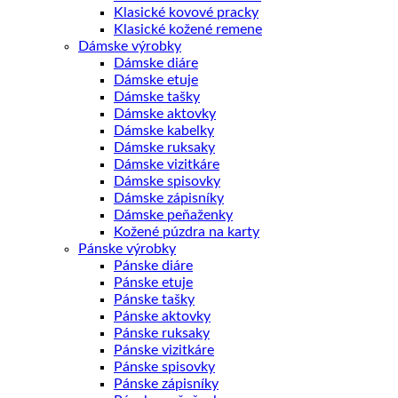
Klasické kovové pracky
Klasické kožené remene
Dámske výrobky
Dámske diáre
Dámske etuje
Dámske tašky
Dámske aktovky
Dámske kabelky
Dámske ruksaky
Dámske vizitkáre
Dámske spisovky
Dámske zápisníky
Dámske peňaženky
Kožené púzdra na karty
Pánske výrobky
Pánske diáre
Pánske etuje
Pánske tašky
Pánske aktovky
Pánske ruksaky
Pánske vizitkáre
Pánske spisovky
Pánske zápisníky