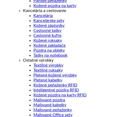
Pánske peňaženky
Kožené púzdra na karty
Kancelária a cestovanie
Kancelária
Kancelárske sety
Kožené zápisníky
Cestovné tašky
Cestovné kufre
Kožené ruksaky
Kožené zakladače
Púzdra na obleky
Tašky na notebook
Ostatné výrobky
Textilné výrobky
Textilné ruksaky
Pletené kožené výrobky
Pletené kabelky
Kožené peňaženky RFID
Inteligentné púzdra RFID
Kožené púzdra na karty RFID
Maľované púzdra
Maľované kabelky
Maľované peňaženky
Maľované Office sety