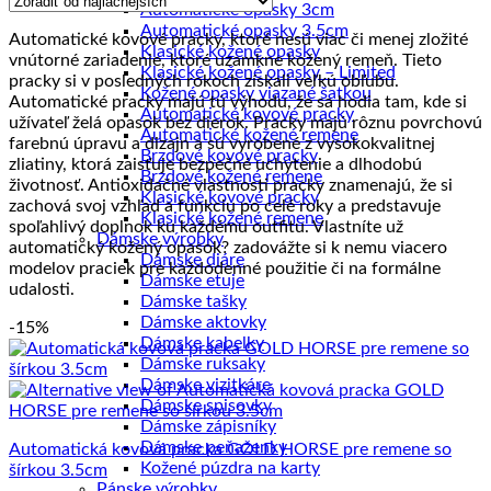
ceny:
Automatické opasky 3cm
od
Automatické opasky 3.5cm
Automatické kovové pracky, ktoré nesú viac či menej zložité
najnižšej
Klasické kožené opasky
vnútorné zariadenie, ktoré uzamkne kožený remeň. Tieto
po
Klasické kožené opasky – Limited
pracky si v posledných rokoch získali veľkú obľubu.
najvyššiu
Kožené opasky viazané šatkou
Automatické pracky majú tú výhodu, že sa hodia tam, kde si
Automatické kovové pracky
užívateľ želá opasok bez dierok. Pracky majú rôznu povrchovú
Automatické kožené remene
farebnú úpravu a dizajn a sú vyrobené z vysokokvalitnej
Brzdové kovové pracky
zliatiny, ktorá zaisťuje bezpečné uchytenie a dlhodobú
Brzdové kožené remene
životnosť. Antioxidačné vlastnosti pracky znamenajú, že si
Klasické kovové pracky
zachová svoj vzhľad a funkciu po celé roky a predstavuje
Klasické kožené remene
spoľahlivý doplnok ku každému outfitu. Vlastníte už
Dámske výrobky
automatický kožený opasok? zadovážte si k nemu viacero
Dámske diáre
modelov praciek pre každodenné použitie či na formálne
Dámske etuje
udalosti.
Dámske tašky
Dámske aktovky
-15%
Dámske kabelky
Dámske ruksaky
Dámske vizitkáre
Dámske spisovky
Dámske zápisníky
Dámske peňaženky
Automatická kovová pracka GOLD HORSE pre remene so
Kožené púzdra na karty
šírkou 3.5cm
Pánske výrobky