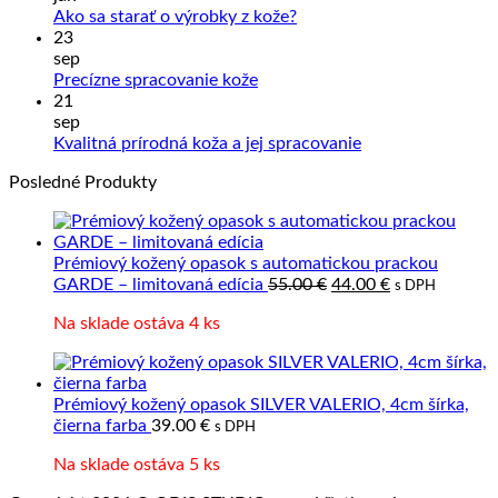
Sprac
Žiadne
Ako sa starať o výrobky z kože?
kože
komentáre
23
na
a
sep
Ako
Slove
Žiadne
Precízne spracovanie kože
sa
výrob
komentáre
21
na
starať
z
sep
Precízne
o
prave
Žiadne
Kvalitná prírodná koža a jej spracovanie
spracovanie
výrobky
kože
komentáre
Posledné Produkty
kože
z
na
kože?
Kvalitná
prírodná
koža
Prémiový kožený opasok s automatickou prackou
a
Pôvodná
Aktuálna
GARDE – limitovaná edícia
55.00
€
44.00
€
s DPH
jej
cena
cena
spracovanie
Na sklade ostáva 4 ks
bola:
je:
55.00 €.
44.00 €.
Prémiový kožený opasok SILVER VALERIO, 4cm šírka,
čierna farba
39.00
€
s DPH
Na sklade ostáva 5 ks