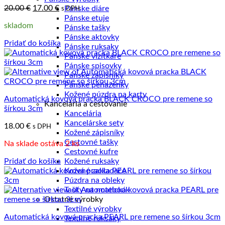
Pôvodná
Aktuálna
20.00
€
17.00
€
Pánske diáre
s DPH
cena
cena
Pánske etuje
skladom
bola:
je:
Pánske tašky
20.00 €.
17.00 €.
Pánske aktovky
Pridať do košíka
Pánske ruksaky
Pánske vizitkáre
Pánske spisovky
Pánske zápisníky
Pánske peňaženky
Kožené púzdra na karty
Automatická kovová pracka BLACK CROCO pre remene so
Kancelária a cestovanie
šírkou 3cm
Kancelária
Kancelárske sety
18.00
€
s DPH
Kožené zápisníky
Cestovné tašky
Na sklade ostáva 2 ks
Cestovné kufre
Pridať do košíka
Kožené ruksaky
Kožené zakladače
Púzdra na obleky
Tašky na notebook
Ostatné výrobky
Textilné výrobky
Automatická kovová pracka PEARL pre remene so šírkou 3cm
Textilné ruksaky