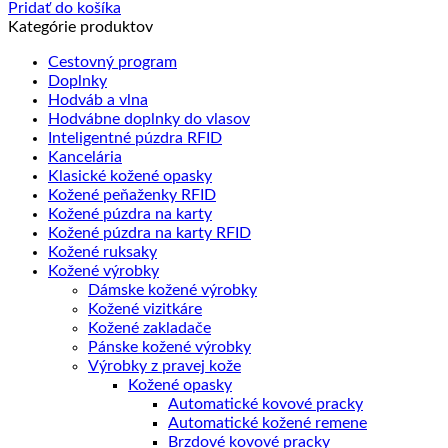
Pridať do košíka
Kategórie produktov
Cestovný program
Doplnky
Hodváb a vlna
Hodvábne doplnky do vlasov
Inteligentné púzdra RFID
Kancelária
Klasické kožené opasky
Kožené peňaženky RFID
Kožené púzdra na karty
Kožené púzdra na karty RFID
Kožené ruksaky
Kožené výrobky
Dámske kožené výrobky
Kožené vizitkáre
Kožené zakladače
Pánske kožené výrobky
Výrobky z pravej kože
Kožené opasky
Automatické kovové pracky
Automatické kožené remene
Brzdové kovové pracky