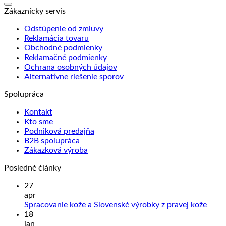
Zákaznícky servis
Odstúpenie od zmluvy
Reklamácia tovaru
Obchodné podmienky
Reklamačné podmienky
Ochrana osobných údajov
Alternatívne riešenie sporov
Spolupráca
Kontakt
Kto sme
Podniková predajňa
B2B spolupráca
Zákazková výroba
Posledné články
27
apr
Žiad
Spracovanie kože a Slovenské výrobky z pravej kože
kome
18
na
jan