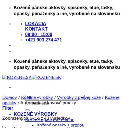
Skip
Kožené pánske aktovky, spisovky, etue, tašky,
to
opasky, peňaženky a iné, vyrobené na slovensku
content
LOKÁCIA
KONTAKT
09:00 - 15:00
+421 903 274 471
Kožené pánske aktovky, spisovky, etue, tašky,
opasky, peňaženky a iné, vyrobené na slovensku
Domov
/
Kožené výrobky
/
Výrobky z pravej kože
/
Kožené
Hľadať:
opasky
/
Automatické kovové pracky
Filter
KOŽENÉ VÝROBKY
Zoradené
Zobrazených 1–16 z 43 výsledkov
Kožené opasky a remene
podľa
Kožené opasky s brzdou