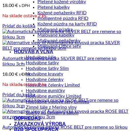
Pletené kožené výrobky
18.00
€
s DPH
Pletené kabelky
Kožené peňaženky RFID
Na sklade ostáva 2 ks
Inteligentné púzdra RFID
Kožené púzdra na karty RFID
Pridať do košíka
Maľované púzdra
Maľované kabelky
Maľované peňaženky
Maľované Office sety
HODVÁB A VLNA
Hodvábne šále
Automatická kovová pracka SILVER BELT pre remene so
Hodvábne šatky
šírkou 3cm
Hodvábne šatky Slim
Hodvábne kravaty
18.00
€
s DPH
Hodvábne čelenky
Na sklade ostáva 9 ks
Hodvábne čelenky Limited
Hodvábne gumičky
Pridať do košíka
Hodvábne gumičky Limited
Hodvábne vlasové sety Limited
Zimné šále z Merino vlny
Šperky ku šatkám a šálom
DOPREDAJ
ZÁKAZKOVÁ VÝROBA
Automatická kovová pracka ROSE BELT pre remene so šírkou
B2B SPOLUPRÁCA