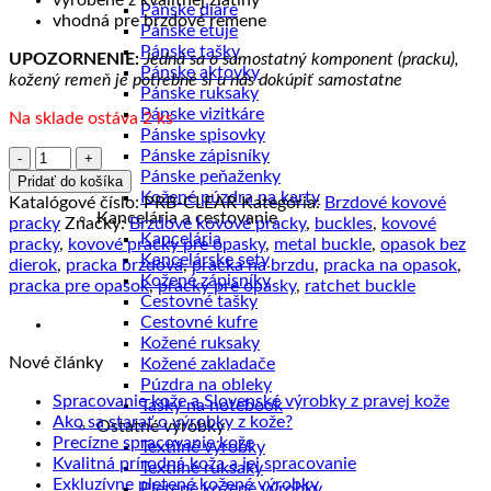
Pánske diáre
vhodná pre brzdové remene
Pánske etuje
Pánske tašky
UPOZORNENIE:
Jedná sa o samostatný komponent (pracku),
Pánske aktovky
kožený remeň je potrebné si u nás dokúpiť samostatne
Pánske ruksaky
Pánske vizitkáre
Na sklade ostáva 2 ks
Pánske spisovky
množstvo
Pánske zápisníky
Brzdová
Pánske peňaženky
Pridať do košíka
kovová
Kožené púzdra na karty
Katalógové číslo:
PRB-CLEAR
Kategória:
Brzdové kovové
pracka
Kancelária a cestovanie
pracky
Značky:
Brzdové kovové pracky
,
buckles
,
kovové
CLEAR
Kancelária
pracky
,
kovové pracky pre opasky
,
metal buckle
,
opasok bez
pre
Kancelárske sety
dierok
,
pracka brzdová
,
pracka na brzdu
,
pracka na opasok
,
brzdové
Kožené zápisníky
pracka pre opasok
,
pracky pre opasky
,
ratchet buckle
remene
Cestovné tašky
Cestovné kufre
Kožené ruksaky
Nové články
Kožené zakladače
Púzdra na obleky
Žiad
Spracovanie kože a Slovenské výrobky z pravej kože
Tašky na notebook
Žiadne
kome
Ako sa starať o výrobky z kože?
Ostatné výrobky
na
Žiadne
komentáre
Precízne spracovanie kože
Textilné výrobky
na
Sprac
komentáre
Žiadne
Kvalitná prírodná koža a jej spracovanie
Textilné ruksaky
na
Ako
kože
Žiadne
komentáre
Exkluzívne pletené kožené výrobky
Pletené kožené výrobky