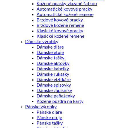
Kožené opasky viazané šatkou
Automatické kovové pracky
Automatické kožené remene
Brzdové kovové pracky
Brzdové kožené remene
Klasické kovové pracky
Klasické kožené remene
Dámske výrobky
Dámske diáre
Dámske etuje
Dámske tašky
Dámske aktovky
Dámske kabelky
Dámske ruksaky
Dámske vizitkáre
Dámske spisovky
Dámske zápisníky
Dámske peňaženky
Kožené púzdra na karty
Pánske výrobky
Pánske diáre
Pánske etuje
Pánske tašky