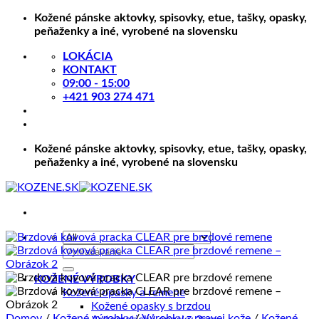
Skip
Kožené pánske aktovky, spisovky, etue, tašky, opasky,
to
peňaženky a iné, vyrobené na slovensku
content
LOKÁCIA
KONTAKT
09:00 - 15:00
+421 903 274 471
Kožené pánske aktovky, spisovky, etue, tašky, opasky,
peňaženky a iné, vyrobené na slovensku
Hľadať:
KOŽENÉ VÝROBKY
Kožené opasky a remene
Kožené opasky s brzdou
Domov
/
Kožené výrobky
/
Výrobky z pravej kože
/
Kožené