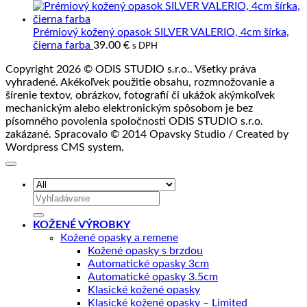
bola:
je:
55.00 €.
44.00
Prémiový kožený opasok SILVER VALERIO, 4cm šírka,
čierna farba
39.00
€
s DPH
Copyright 2026 © ODIS STUDIO s.r.o.. Všetky práva
vyhradené. Akékoľvek použitie obsahu, rozmnožovanie a
šírenie textov, obrázkov, fotografií či ukážok akýmkoľvek
mechanickým alebo elektronickým spôsobom je bez
písomného povolenia spoločnosti ODIS STUDIO s.r.o.
zakázané. Spracovalo © 2014 Opavsky Studio / Created by
Wordpress CMS system.
Hľadať:
KOŽENÉ VÝROBKY
Kožené opasky a remene
Kožené opasky s brzdou
Automatické opasky 3cm
Automatické opasky 3.5cm
Klasické kožené opasky
Klasické kožené opasky – Limited