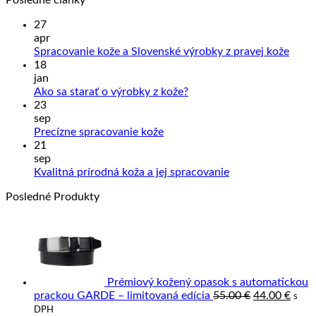
27
apr
Žiad
Spracovanie kože a Slovenské výrobky z pravej kože
kome
18
na
jan
Sprac
Žiadne
Ako sa starať o výrobky z kože?
kože
komentáre
23
na
a
sep
Ako
Slove
Žiadne
Precízne spracovanie kože
sa
výrob
komentáre
21
na
starať
z
sep
Precízne
o
prave
Žiadne
Kvalitná prírodná koža a jej spracovanie
spracovanie
výrobky
kože
komentáre
Posledné Produkty
kože
z
na
kože?
Kvalitná
prírodná
koža
a
jej
spracovanie
Prémiový kožený opasok s automatickou
Pôvodná
Aktu
prackou GARDE – limitovaná edícia
55.00
€
44.00
€
s
cena
cena
DPH