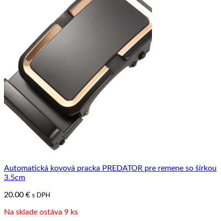
Automatická kovová pracka PREDATOR pre remene so šírkou
3.5cm
20.00
€
s DPH
Na sklade ostáva 9 ks