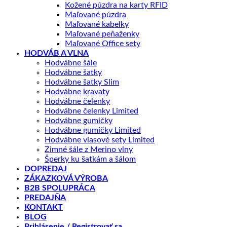
Kožené púzdra na karty RFID
Maľované púzdra
Maľované kabelky
Maľované peňaženky
Maľované Office sety
HODVÁB A VLNA
Hodvábne šále
Hodvábne šatky
Hodvábne šatky Slim
Hodvábne kravaty
Hodvábne čelenky
Hodvábne čelenky Limited
Hodvábne gumičky
Hodvábne gumičky Limited
Hodvábne vlasové sety Limited
Zimné šále z Merino vlny
Šperky ku šatkám a šálom
DOPREDAJ
ZÁKAZKOVÁ VÝROBA
B2B SPOLUPRÁCA
PREDAJŇA
KONTAKT
BLOG
Prihlásenie / Registrovať sa