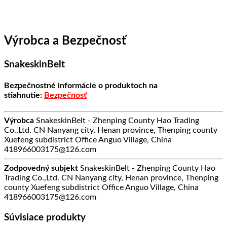
Vrátiť sa do obchodu
Výrobca a Bezpečnosť
SnakeskinBelt
Bezpečnostné informácie o produktoch na
stiahnutie:
Bezpečnosť
Výrobca
SnakeskinBelt - Zhenping County Hao Trading
Co.,Ltd. CN Nanyang city, Henan province, Thenping county
Xuefeng subdistrict Office Anguo Village, China
418966003175@126.com
Zodpovedný subjekt
SnakeskinBelt - Zhenping County Hao
Trading Co.,Ltd. CN Nanyang city, Henan province, Thenping
county Xuefeng subdistrict Office Anguo Village, China
418966003175@126.com
Súvisiace produkty