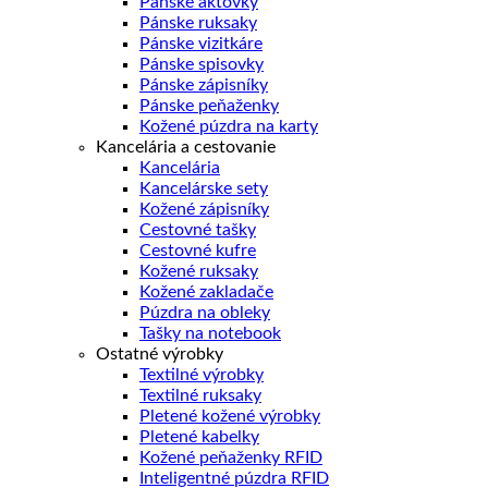
Pánske aktovky
Pánske ruksaky
Pánske vizitkáre
Pánske spisovky
Pánske zápisníky
Pánske peňaženky
Kožené púzdra na karty
Kancelária a cestovanie
Kancelária
Kancelárske sety
Kožené zápisníky
Cestovné tašky
Cestovné kufre
Kožené ruksaky
Kožené zakladače
Púzdra na obleky
Tašky na notebook
Ostatné výrobky
Textilné výrobky
Textilné ruksaky
Pletené kožené výrobky
Pletené kabelky
Kožené peňaženky RFID
Inteligentné púzdra RFID