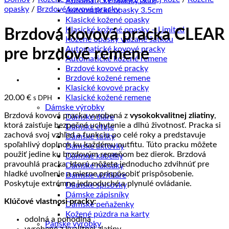
Automatické opasky 3cm
opasky
/
Brzdové kovové pracky
Automatické opasky 3.5cm
Klasické kožené opasky
Klasické kožené opasky – Limited
Brzdová kovová pracka CLEAR
Kožené opasky viazané šatkou
Automatické kovové pracky
pre brzdové remene
Automatické kožené remene
Brzdové kovové pracky
Brzdové kožené remene
Klasické kovové pracky
20.00
€
Klasické kožené remene
s DPH
Dámske výrobky
Brzdová kovová pracka vyrobená z
vysokokvalitnej zliatiny
,
Dámske diáre
ktorá zaisťuje bezpečné uchytenie a dlhú životnosť. Pracka si
Dámske etuje
zachová svoj vzhľad a funkciu po celé roky a predstavuje
Dámske tašky
spoľahlivý doplnok ku každému outfitu. Túto pracku môžete
Dámske aktovky
použiť jedine ku brzdovým remeňom bez dierok. Brzdová
Dámske kabelky
pravouhlá pracka, ktorú môžete jednoducho zdvihnúť pre
Dámske ruksaky
hladké uvoľnenie a mierne prispôsobiť prispôsobenie.
Dámske vizitkáre
Poskytuje extrémne jednoduché a plynulé ovládanie.
Dámske spisovky
Dámske zápisníky
Klúčové vlastnosi pracky:
Dámske peňaženky
Kožené púzdra na karty
odolná a pohodlná
Pánske výrobky
vyrobené z kvalitnej zlatiny