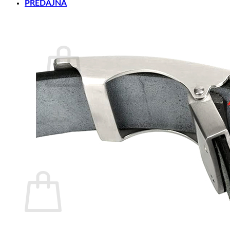
PREDAJŇA
KONTAKT
BLOG
Košík /
0.00
€
Žiadne produkty v košíku.
Vrátiť sa do obchodu
Pokladňa
+
Košík
Žiadne produkty v košíku.