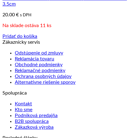
3.5cm
20.00
€
s DPH
Na sklade ostáva 11 ks
Pridať do košíka
Zákaznícky servis
Odstúpenie od zmluvy
Reklamácia tovaru
Obchodné podmienky
Reklamačné podmienky
Ochrana osobných údajov
Alternatívne riešenie sporov
Spolupráca
Kontakt
Kto sme
Podniková predajňa
B2B spolupráca
Zákazková výroba
Posledné články