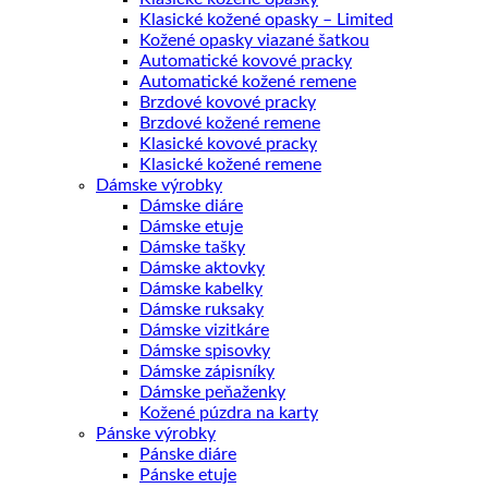
Klasické kožené opasky – Limited
Kožené opasky viazané šatkou
Automatické kovové pracky
Automatické kožené remene
Brzdové kovové pracky
Brzdové kožené remene
Klasické kovové pracky
Klasické kožené remene
Dámske výrobky
Dámske diáre
Dámske etuje
Dámske tašky
Dámske aktovky
Dámske kabelky
Dámske ruksaky
Dámske vizitkáre
Dámske spisovky
Dámske zápisníky
Dámske peňaženky
Kožené púzdra na karty
Pánske výrobky
Pánske diáre
Pánske etuje