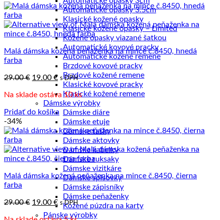
Automatické opasky 3cm
najnižšej
Automatické opasky 3.5cm
po
Klasické kožené opasky
najvyššiu
Klasické kožené opasky – Limited
Kožené opasky viazané šatkou
Automatické kovové pracky
Malá dámska kožená peňaženka na mince č.8450, hnedá
Automatické kožené remene
farba
Brzdové kovové pracky
Brzdové kožené remene
Pôvodná
Aktuálna
29.00
€
19.00
€
s DPH
Klasické kovové pracky
cena
cena
Klasické kožené remene
Na sklade ostáva 10 ks
bola:
je:
Dámske výrobky
29.00 €.
19.00 €.
Pridať do košíka
Dámske diáre
-34%
Dámske etuje
Dámske tašky
Dámske aktovky
Dámske kabelky
Dámske ruksaky
Dámske vizitkáre
Malá dámska kožená peňaženka na mince č.8450, čierna
Dámske spisovky
farba
Dámske zápisníky
Dámske peňaženky
Pôvodná
Aktuálna
29.00
€
19.00
€
s DPH
Kožené púzdra na karty
cena
cena
Pánske výrobky
Na sklade ostáva 5 ks