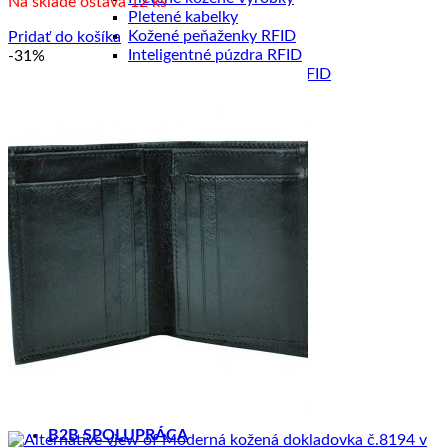
Na sklade ostáva 12 ks
bola:
je:
Pletené kabelky
42.30 €.
29.00 €.
Kožené peňaženky RFID
Pridať do košíka
Inteligentné púzdra RFID
-31%
Kožené púzdra na karty RFID
Maľované púzdra
Maľované kabelky
Maľované peňaženky
Maľované Office sety
HODVÁB A VLNA
Hodvábne šále
Hodvábne šatky
Hodvábne šatky Slim
Hodvábne kravaty
Hodvábne čelenky
Hodvábne čelenky Limited
Hodvábne gumičky
Hodvábne gumičky Limited
Hodvábne vlasové sety Limited
Zimné šále z Merino vlny
Šperky ku šatkám a šálom
DOPREDAJ
ZÁKAZKOVÁ VÝROBA
B2B SPOLUPRÁCA