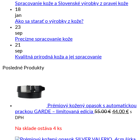
Žiad
Spracovanie kože a Slovenské výrobky z pravej kože
kome
18
na
jan
Sprac
Žiadne
Ako sa starať o výrobky z kože?
kože
komentáre
23
na
a
sep
Ako
Slove
Žiadne
Precízne spracovanie kože
sa
výrob
komentáre
21
na
starať
z
sep
Precízne
o
prave
Žiadne
Kvalitná prírodná koža a jej spracovanie
spracovanie
výrobky
kože
komentáre
Posledné Produkty
kože
z
na
kože?
Kvalitná
prírodná
koža
a
jej
spracovanie
Prémiový kožený opasok s automatickou
Pôvodná
Aktu
prackou GARDE – limitovaná edícia
55.00
€
44.00
€
s
cena
cena
DPH
bola:
je:
Na sklade ostáva 4 ks
55.00 €.
44.00