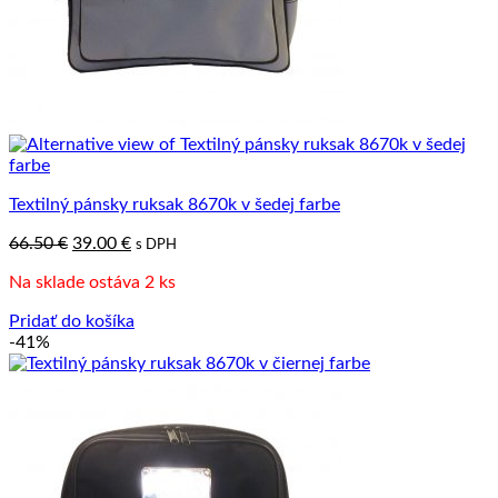
Textilný pánsky ruksak 8670k v šedej farbe
Pôvodná
Aktuálna
66.50
€
39.00
€
s DPH
cena
cena
Na sklade ostáva 2 ks
bola:
je:
66.50 €.
39.00 €.
Pridať do košíka
-41%