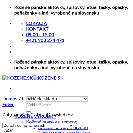
Skip
Kožené pánske aktovky, spisovky, etue, tašky, opasky,
to
peňaženky a iné, vyrobené na slovensku
content
LOKÁCIA
KONTAKT
09:00 - 15:00
+421 903 274 471
Kožené pánske aktovky, spisovky, etue, tašky, opasky,
peňaženky a iné, vyrobené na slovensku
Domov
/
Likvidácia skladu
Hľadať:
Filter
Zoradené
Zobrazených 1–16 z 41 výsledkov
KOŽENÉ VÝROBKY
podľa
Kožené opasky a remene
ceny:
Kožené opasky s brzdou
-34%
od