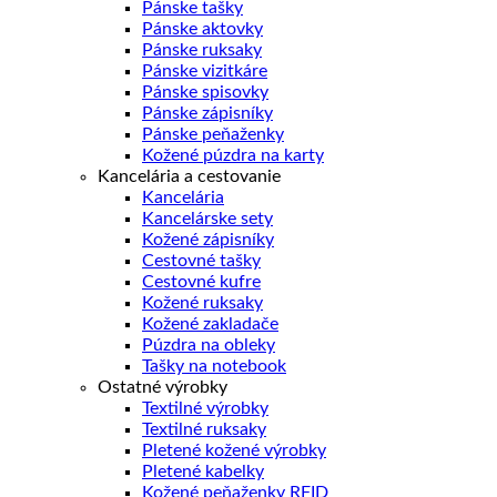
Pánske tašky
Pánske aktovky
Pánske ruksaky
Pánske vizitkáre
Pánske spisovky
Pánske zápisníky
Pánske peňaženky
Kožené púzdra na karty
Kancelária a cestovanie
Kancelária
Kancelárske sety
Kožené zápisníky
Cestovné tašky
Cestovné kufre
Kožené ruksaky
Kožené zakladače
Púzdra na obleky
Tašky na notebook
Ostatné výrobky
Textilné výrobky
Textilné ruksaky
Pletené kožené výrobky
Pletené kabelky
Kožené peňaženky RFID