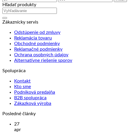
cena
cena
Hľadať produkty
Zákaznícky servis
Odstúpenie od zmluvy
Reklamácia tovaru
Obchodné podmienky
Reklamačné podmienky
Ochrana osobných údajov
Alternatívne riešenie sporov
Spolupráca
Kontakt
Kto sme
Podniková predajňa
B2B spolupráca
Zákazková výroba
Posledné články
27
apr