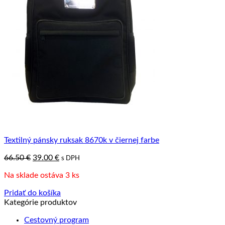
Textilný pánsky ruksak 8670k v čiernej farbe
Pôvodná
Aktuálna
66.50
€
39.00
€
s DPH
cena
cena
Na sklade ostáva 3 ks
bola:
je:
66.50 €.
39.00 €.
Pridať do košíka
Kategórie produktov
Cestovný program