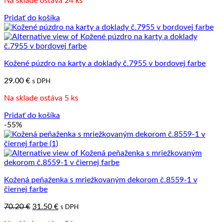
Na sklade ostáva 24 ks
Pridať do košíka
Kožené púzdro na karty a doklady č.7955 v bordovej farbe
29.00
€
s DPH
Na sklade ostáva 5 ks
Pridať do košíka
-55%
Kožená peňaženka s mriežkovaným dekorom č.8559-1 v
čiernej farbe
Pôvodná
Aktuálna
70.20
€
31.50
€
s DPH
cena
cena