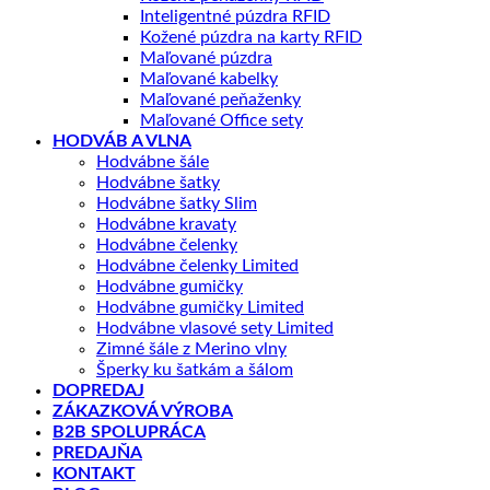
Inteligentné púzdra RFID
Kožené púzdra na karty RFID
Maľované púzdra
Maľované kabelky
Maľované peňaženky
Maľované Office sety
HODVÁB A VLNA
Hodvábne šále
Hodvábne šatky
Hodvábne šatky Slim
Hodvábne kravaty
Hodvábne čelenky
Hodvábne čelenky Limited
Hodvábne gumičky
Hodvábne gumičky Limited
Hodvábne vlasové sety Limited
Zimné šále z Merino vlny
Šperky ku šatkám a šálom
DOPREDAJ
ZÁKAZKOVÁ VÝROBA
B2B SPOLUPRÁCA
PREDAJŇA
KONTAKT