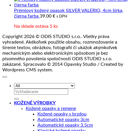
Prémiový kožený opasok SILVER VALERIO, 4cm šírka,
čierna farba
39.00
€
s DPH
Na sklade ostáva 5 ks
Copyright 2026 © ODIS STUDIO s.r.o.. Všetky práva
vyhradené. Akékoľvek použitie obsahu, rozmnožovanie a
šírenie textov, obrázkov, fotografií či ukážok akýmkoľvek
mechanickým alebo elektronickým spôsobom je bez
písomného povolenia spoločnosti ODIS STUDIO s.r.o.
zakázané. Spracovalo © 2014 Opavsky Studio / Created by
Wordpress CMS system.
Hľadať:
KOŽENÉ VÝROBKY
Kožené opasky a remene
Kožené opasky s brzdou
Automatické opasky 3cm
Automatické opasky 3.5cm
Klasické kožené opasky