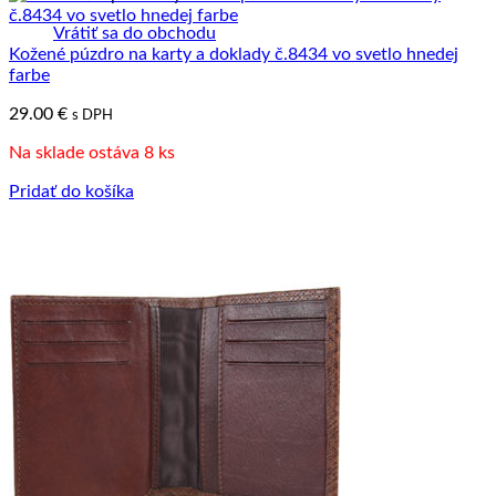
Vrátiť sa do obchodu
Kožené púzdro na karty a doklady č.8434 vo svetlo hnedej
farbe
29.00
€
s DPH
Na sklade ostáva 8 ks
Pridať do košíka