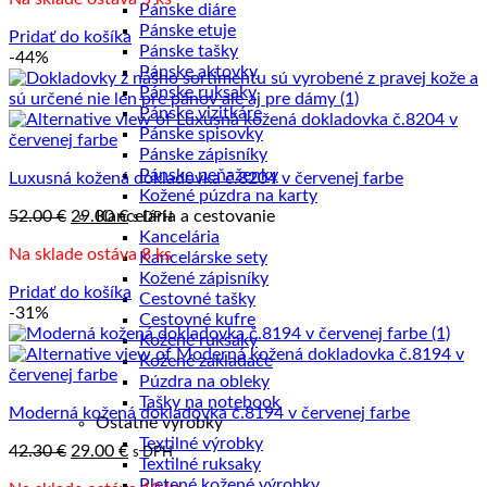
bola:
je:
Pánske diáre
29.00 €.
19.00 €.
Pánske etuje
Pridať do košíka
Pánske tašky
-44%
Pánske aktovky
Pánske ruksaky
Pánske vizitkáre
Pánske spisovky
Pánske zápisníky
Pánske peňaženky
Luxusná kožená dokladovka č.8204 v červenej farbe
Kožené púzdra na karty
Pôvodná
Aktuálna
52.00
€
29.00
Kancelária a cestovanie
€
s DPH
cena
cena
Kancelária
Na sklade ostáva 8 ks
bola:
je:
Kancelárske sety
52.00 €.
29.00 €.
Kožené zápisníky
Pridať do košíka
Cestovné tašky
-31%
Cestovné kufre
Kožené ruksaky
Kožené zakladače
Púzdra na obleky
Tašky na notebook
Moderná kožená dokladovka č.8194 v červenej farbe
Ostatné výrobky
Textilné výrobky
Pôvodná
Aktuálna
42.30
€
29.00
€
s DPH
Textilné ruksaky
cena
cena
Pletené kožené výrobky