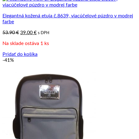
Elegantná kožená etuja č.8639, viacúčelové púzdro v modrej
farbe
Pôvodná
Aktuálna
53.90
€
39.00
€
s DPH
cena
cena
Na sklade ostáva 1 ks
bola:
je:
53.90 €.
39.00 €.
Pridať do košíka
-41%