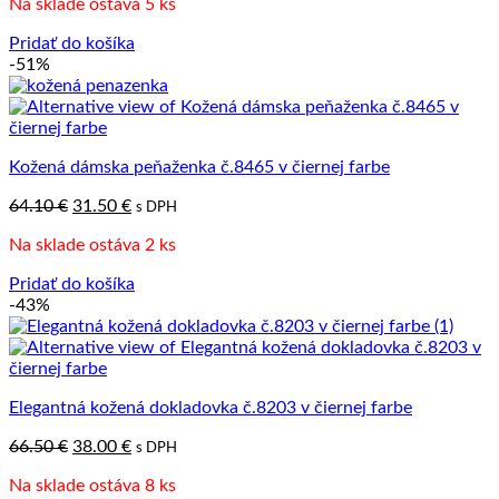
Na sklade ostáva 5 ks
bola:
je:
70.20 €.
31.50 €.
Pridať do košíka
-51%
Kožená dámska peňaženka č.8465 v čiernej farbe
Pôvodná
Aktuálna
64.10
€
31.50
€
s DPH
cena
cena
Na sklade ostáva 2 ks
bola:
je:
64.10 €.
31.50 €.
Pridať do košíka
-43%
Elegantná kožená dokladovka č.8203 v čiernej farbe
Pôvodná
Aktuálna
66.50
€
38.00
€
s DPH
cena
cena
Na sklade ostáva 8 ks
bola:
je: