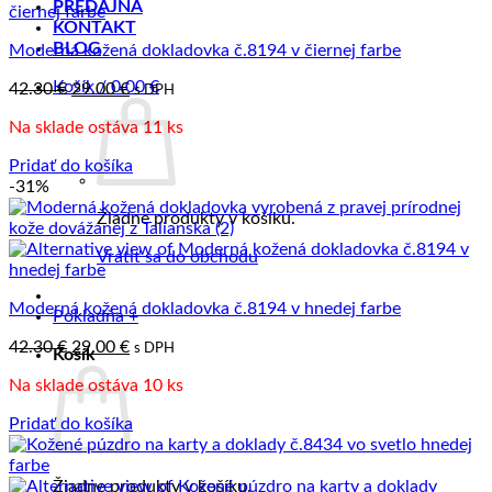
PREDAJŇA
KONTAKT
BLOG
Moderná kožená dokladovka č.8194 v čiernej farbe
Košík /
0.00
€
Pôvodná
Aktuálna
42.30
€
29.00
€
s DPH
cena
cena
Na sklade ostáva 11 ks
bola:
je:
42.30 €.
29.00 €.
Pridať do košíka
-31%
Žiadne produkty v košíku.
Vrátiť sa do obchodu
Moderná kožená dokladovka č.8194 v hnedej farbe
Pokladňa
+
Pôvodná
Aktuálna
42.30
€
29.00
€
s DPH
Košík
cena
cena
Na sklade ostáva 10 ks
bola:
je:
42.30 €.
29.00 €.
Pridať do košíka
Žiadne produkty v košíku.