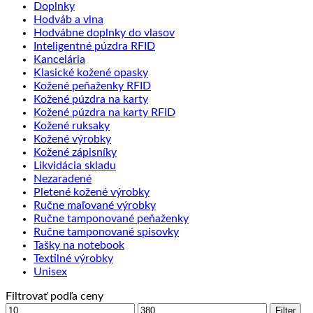
Doplnky
Hodváb a vlna
Hodvábne doplnky do vlasov
Inteligentné púzdra RFID
Kancelária
Klasické kožené opasky
Kožené peňaženky RFID
Kožené púzdra na karty
Kožené púzdra na karty RFID
Kožené ruksaky
Kožené výrobky
Kožené zápisníky
Likvidácia skladu
Nezaradené
Pletené kožené výrobky
Ručne maľované výrobky
Ručne tamponované peňaženky
Ručne tamponované spisovky
Tašky na notebook
Textilné výrobky
Unisex
Filtrovať podľa ceny
Minimálna
Maximálna
Filter