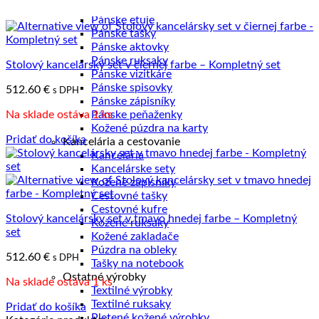
Pánske diáre
Pánske etuje
Pánske tašky
Pánske aktovky
Pánske ruksaky
Stolový kancelársky set v čiernej farbe – Kompletný set
Pánske vizitkáre
Pánske spisovky
512.60
€
s DPH
Pánske zápisníky
Na sklade ostáva 1 ks
Pánske peňaženky
Kožené púzdra na karty
Pridať do košíka
Kancelária a cestovanie
Kancelária
Kancelárske sety
Kožené zápisníky
Cestovné tašky
Cestovné kufre
Stolový kancelársky set v tmavo hnedej farbe – Kompletný
Kožené ruksaky
set
Kožené zakladače
Púzdra na obleky
512.60
€
s DPH
Tašky na notebook
Ostatné výrobky
Na sklade ostáva 1 ks
Textilné výrobky
Textilné ruksaky
Pridať do košíka
Pletené kožené výrobky