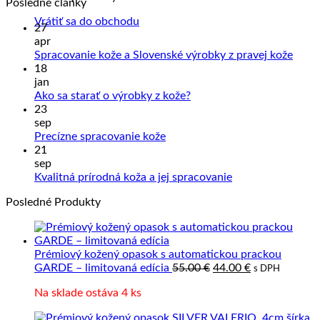
Posledné články
Vrátiť sa do obchodu
27
apr
Žiad
Spracovanie kože a Slovenské výrobky z pravej kože
kome
18
na
jan
Sprac
Žiadne
Ako sa starať o výrobky z kože?
kože
komentáre
23
na
a
sep
Ako
Slove
Žiadne
Precízne spracovanie kože
sa
výrob
komentáre
21
na
starať
z
sep
Precízne
o
prave
Žiadne
Kvalitná prírodná koža a jej spracovanie
spracovanie
výrobky
kože
komentáre
Posledné Produkty
kože
z
na
kože?
Kvalitná
prírodná
koža
Prémiový kožený opasok s automatickou prackou
a
Pôvodná
Aktuálna
GARDE – limitovaná edícia
55.00
€
44.00
€
s DPH
jej
cena
cena
spracovanie
Na sklade ostáva 4 ks
bola:
je:
55.00 €.
44.00 €.