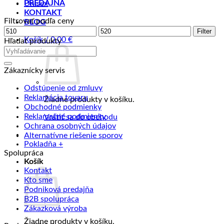
PREDAJŇA
Unisex
KONTAKT
Filtrovať podľa ceny
BLOG
Minimálna
Maximálna
Filter
cena
Košík /
0.00
€
cena
Hľadať produkty
Zákaznícky servis
Odstúpenie od zmluvy
Reklamácia tovaru
Žiadne produkty v košíku.
Obchodné podmienky
Reklamačné podmienky
Vrátiť sa do obchodu
Ochrana osobných údajov
Alternatívne riešenie sporov
Pokladňa
+
Spolupráca
Košík
Kontakt
Kto sme
Podniková predajňa
B2B spolupráca
Zákazková výroba
Žiadne produkty v košíku.