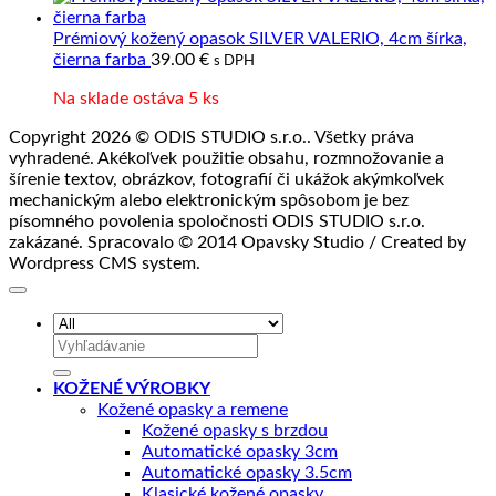
Prémiový kožený opasok SILVER VALERIO, 4cm šírka,
čierna farba
39.00
€
s DPH
Na sklade ostáva 5 ks
Copyright 2026 © ODIS STUDIO s.r.o.. Všetky práva
vyhradené. Akékoľvek použitie obsahu, rozmnožovanie a
šírenie textov, obrázkov, fotografií či ukážok akýmkoľvek
mechanickým alebo elektronickým spôsobom je bez
písomného povolenia spoločnosti ODIS STUDIO s.r.o.
zakázané. Spracovalo © 2014 Opavsky Studio / Created by
Wordpress CMS system.
Hľadať:
KOŽENÉ VÝROBKY
Kožené opasky a remene
Kožené opasky s brzdou
Automatické opasky 3cm
Automatické opasky 3.5cm
Klasické kožené opasky