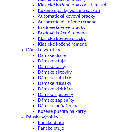
Klasické kožené opasky – Limited
Kožené opasky viazané šatkou
Automatické kovové pracky
Automatické kožené remene
Brzdové kovové pracky
Brzdové kožené remene
Klasické kovové pracky
Klasické kožené remene
Dámske výrobky
Dámske diáre
Dámske etuje
Dámske tašky
Dámske aktovky
Dámske kabelky
Dámske ruksaky
Dámske vizitkáre
Dámske spisovky
Dámske zápisníky
Dámske peňaženky
Kožené púzdra na karty
Pánske výrobky
Pánske diáre
Pánske etuje