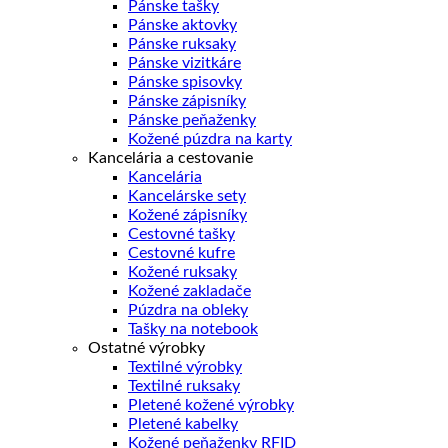
Pánske tašky
Pánske aktovky
Pánske ruksaky
Pánske vizitkáre
Pánske spisovky
Pánske zápisníky
Pánske peňaženky
Kožené púzdra na karty
Kancelária a cestovanie
Kancelária
Kancelárske sety
Kožené zápisníky
Cestovné tašky
Cestovné kufre
Kožené ruksaky
Kožené zakladače
Púzdra na obleky
Tašky na notebook
Ostatné výrobky
Textilné výrobky
Textilné ruksaky
Pletené kožené výrobky
Pletené kabelky
Kožené peňaženky RFID