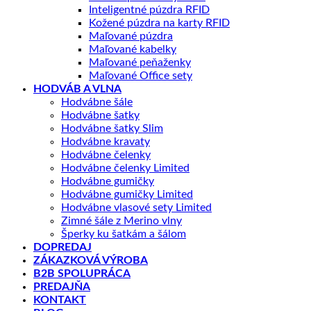
Inteligentné púzdra RFID
Kožené púzdra na karty RFID
Maľované púzdra
Maľované kabelky
Maľované peňaženky
Maľované Office sety
HODVÁB A VLNA
Hodvábne šále
Hodvábne šatky
Hodvábne šatky Slim
Hodvábne kravaty
Hodvábne čelenky
Hodvábne čelenky Limited
Hodvábne gumičky
Hodvábne gumičky Limited
Hodvábne vlasové sety Limited
Zimné šále z Merino vlny
Šperky ku šatkám a šálom
DOPREDAJ
ZÁKAZKOVÁ VÝROBA
B2B SPOLUPRÁCA
PREDAJŇA
KONTAKT