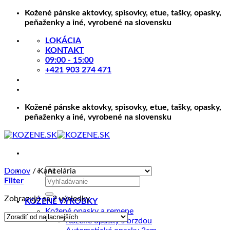
Skip
Kožené pánske aktovky, spisovky, etue, tašky, opasky,
to
peňaženky a iné, vyrobené na slovensku
content
LOKÁCIA
KONTAKT
09:00 - 15:00
+421 903 274 471
Kožené pánske aktovky, spisovky, etue, tašky, opasky,
peňaženky a iné, vyrobené na slovensku
Domov
/
Kancelária
Hľadať:
Filter
Zoradené
Zobrazujú sa 2 výsledky
KOŽENÉ VÝROBKY
podľa
Kožené opasky a remene
ceny:
Kožené opasky s brzdou
od