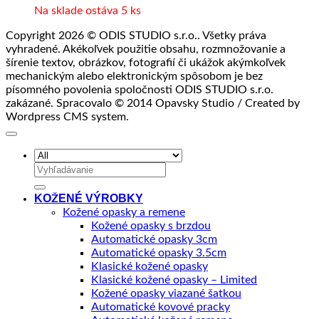
Na sklade ostáva 5 ks
Copyright 2026 © ODIS STUDIO s.r.o.. Všetky práva
vyhradené. Akékoľvek použitie obsahu, rozmnožovanie a
šírenie textov, obrázkov, fotografií či ukážok akýmkoľvek
mechanickým alebo elektronickým spôsobom je bez
písomného povolenia spoločnosti ODIS STUDIO s.r.o.
zakázané. Spracovalo © 2014 Opavsky Studio / Created by
Wordpress CMS system.
Hľadať:
KOŽENÉ VÝROBKY
Kožené opasky a remene
Kožené opasky s brzdou
Automatické opasky 3cm
Automatické opasky 3.5cm
Klasické kožené opasky
Klasické kožené opasky – Limited
Kožené opasky viazané šatkou
Automatické kovové pracky