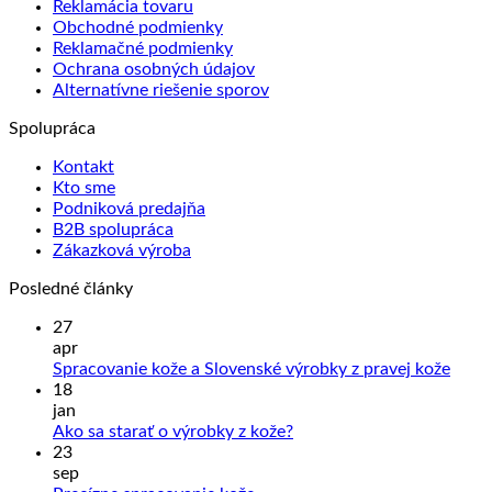
Reklamácia tovaru
Obchodné podmienky
Reklamačné podmienky
Ochrana osobných údajov
Alternatívne riešenie sporov
Spolupráca
Kontakt
Kto sme
Podniková predajňa
B2B spolupráca
Zákazková výroba
Posledné články
27
apr
Žiad
Spracovanie kože a Slovenské výrobky z pravej kože
kome
18
na
jan
Sprac
Žiadne
Ako sa starať o výrobky z kože?
kože
komentáre
23
na
a
sep