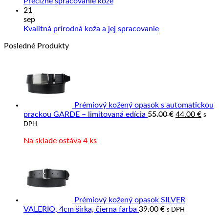
Ako
Slove
Žiadne
Precízne spracovanie kože
sa
výrob
komentáre
21
na
starať
z
sep
Precízne
o
prave
Žiadne
Kvalitná prírodná koža a jej spracovanie
spracovanie
výrobky
kože
komentáre
Posledné Produkty
kože
z
na
kože?
Kvalitná
prírodná
koža
a
jej
spracovanie
Prémiový kožený opasok s automatickou
Pôvodná
Aktu
prackou GARDE – limitovaná edícia
55.00
€
44.00
€
s
cena
cena
DPH
bola:
je:
Na sklade ostáva 4 ks
55.00 €.
44.00
Prémiový kožený opasok SILVER
VALERIO, 4cm šírka, čierna farba
39.00
€
s DPH