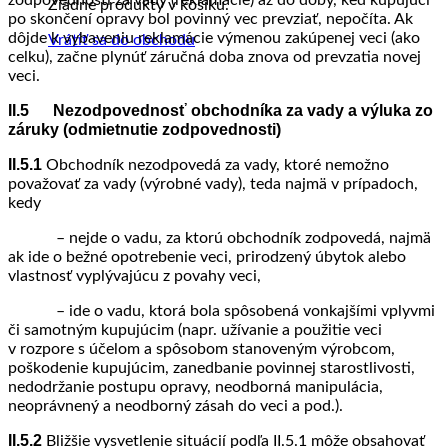
zodpovednosti za vady (reklamácie) až do doby, keď kupujúci
Žiadne produkty v košíku.
po skončení opravy bol povinný vec prevziať, nepočíta. Ak
dôjde k vybaveniu reklamácie výmenou zakúpenej veci (ako
Vrátiť sa do obchodu
celku), začne plynúť záručná doba znova od prevzatia novej
veci.
II.5 Nezodpovednosť obchodníka za vady a výluka zo
záruky (odmietnutie zodpovednosti)
II.5.1
Obchodník nezodpovedá za vady, ktoré nemožno
považovať za vady (výrobné vady), teda najmä v prípadoch,
kedy
– nejde o vadu, za ktorú obchodník zodpovedá, najmä
ak ide o bežné opotrebenie veci, prirodzený úbytok alebo
vlastnosť vyplývajúcu z povahy veci,
– ide o vadu, ktorá bola spôsobená vonkajšími vplyvmi
či samotným kupujúcim (napr. užívanie a použitie veci
v rozpore s účelom a spôsobom stanoveným výrobcom,
poškodenie kupujúcim, zanedbanie povinnej starostlivosti,
nedodržanie postupu opravy, neodborná manipulácia,
neoprávnený a neodborný zásah do veci a pod.).
II.5.2
Bližšie vysvetlenie situácií podľa II.5.1 môže obsahovať