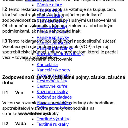
Pánske diáre
I.2
Tento reklamačný poriadok sa vzťahuje na kupujúcich,
Pánske etuje
ktorí sú spotrebiteľmi. Ak je kupujúcim podnikateľ,
Pánske tašky
zodpovednosť za vady sa riadi príslušnými ustanoveniami
Pánske aktovky
Obchodného zákonníka, kúpnou zmluvou a obchodnými
Pánske ruksaky
podmienkami, ak nie je dohodnuté inak.
Pánske vizitkáre
Pánske spisovky
I.3
Tento reklamačný poriadok tvorí neoddeliteľnú súčasť
Pánske zápisníky
Všeobecných obchodných podmienok (VOP) a tým aj
Pánske peňaženky
spotrebiteľskej kúpnej zmluvy, predmetom ktorej je predaj
Kožené púzdra na karty
veci – tovaru spotrebiteľovi.
Kancelária a cestovanie
Kancelária
Kancelárske sety
Kožené zápisníky
Zodpovednosť za vady, základné pojmy, záruka, záručná
Cestovné tašky
doba
Cestovné kufre
Kožené ruksaky
II.1 Vec
Kožené zakladače
Púzdra na obleky
Vecou sa rozumie tovar predaný a dodaný obchodníkom
Tašky na notebook
spotrebiteľovi v zmysle ponuky obchodníka na
www.kozene.sk
Ostatné výrobky
stránke
.
Textilné výrobky
II.2 Vada
Textilné ruksaky