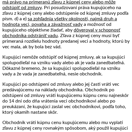
má právo na primeranú zľavu z kúpnej ceny alebo môže
odstúpiť od zmluvy
. Pri posudzovaní práva kupujúceho na
zľavu z kúpnej ceny alebo odstúpenie od kúpnej zmluvy podľa
písm. d) a e)
sa zohľadnia všetky okolnosti, najmä druh a
hodnota veci, povaha a závažnosť vady
a možnosť od
kupujúceho objektívne žiadať, aby
dôveroval v schopnosť
obchodníka odstrániť vadu
. Zľava z kúpnej ceny musí byť
primeraná rozdielu hodnoty predanej veci a hodnoty, ktorú by
vec mala, ak by bola bez vád.
Kupujúci nemôže odstúpiť od kúpnej zmluvy, ak sa kupujúci
spolupodieľal na vzniku vady alebo ak je vada zanedbateľná.
Dôkazné bremeno, že sa kupujúci spolupodieľal na vzniku
vady a že vada je zanedbateľná, nesie obchodník.
Kupujúci po odstúpení od zmluvy alebo jej časti vráti vec
predávajúcemu na náklady obchodníka. Obchodník po
odstúpení od zmluvy vráti kupujúcemu kúpnu cenu najneskôr
do 14 dní odo dňa vrátenia veci obchodníkovi alebo po
preukázaní, že kupujúci zaslal vec obchodníkovi, podľa toho,
ktorý okamih nastane skôr.
Obchodník vráti kúpnu cenu kupujúcemu alebo mu vyplatí
zľavu z kúpnej ceny rovnakým spôsobom, aký použil kupujúci