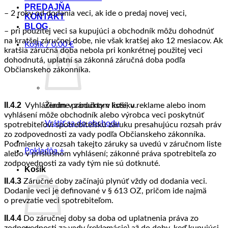
PREDAJŇA
– 2 roky od dodania veci, ak ide o predaj novej veci,
KONTAKT
BLOG
– pri použitej veci sa kupujúci a obchodník môžu dohodnúť
na kratšej záručnej dobe, nie však kratšej ako 12 mesiacov. Ak
Košík /
0.00
€
kratšia záručná doba nebola pri konkrétnej použitej veci
dohodnutá, uplatní sa zákonná záručná doba podľa
Občianskeho zákonníka.
II.4.2
Vyhlásením v záručnom liste, v reklame alebo inom
Žiadne produkty v košíku.
vyhlásení môže obchodník alebo výrobca veci poskytnúť
Vrátiť sa do obchodu
spotrebiteľovi spotrebiteľskú záruku presahujúcu rozsah práv
zo zodpovednosti za vady podľa Občianskeho zákonníka.
Podmienky a rozsah takejto záruky sa uvedú v záručnom liste
Pokladňa
+
alebo v príslušnom vyhlásení; zákonné práva spotrebiteľa zo
zodpovednosti za vady tým nie sú dotknuté.
Košík
II.4.3
Záručné doby začínajú plynúť vždy od dodania veci.
Dodanie veci je definované v § 613 OZ, pričom ide najmä
o prevzatie veci spotrebiteľom.
II.4.4
Do záručnej doby sa doba od uplatnenia práva zo