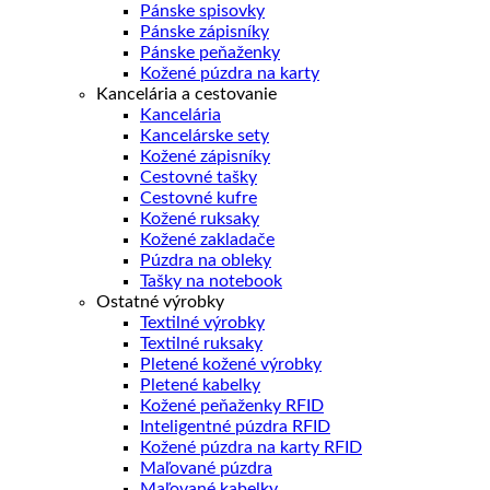
Pánske spisovky
Pánske zápisníky
Pánske peňaženky
Kožené púzdra na karty
Kancelária a cestovanie
Kancelária
Kancelárske sety
Kožené zápisníky
Cestovné tašky
Cestovné kufre
Kožené ruksaky
Kožené zakladače
Púzdra na obleky
Tašky na notebook
Ostatné výrobky
Textilné výrobky
Textilné ruksaky
Pletené kožené výrobky
Pletené kabelky
Kožené peňaženky RFID
Inteligentné púzdra RFID
Kožené púzdra na karty RFID
Maľované púzdra
Maľované kabelky