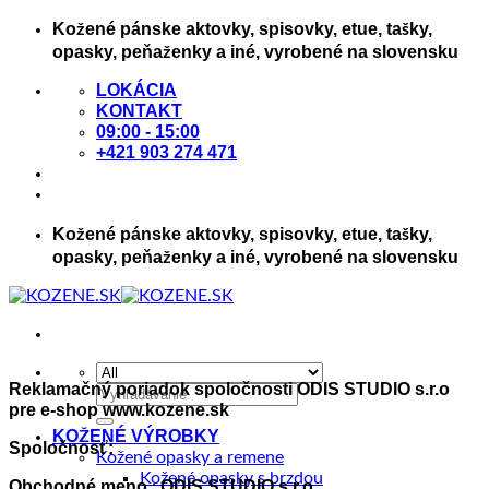
Skip
Kožené pánske aktovky, spisovky, etue, tašky,
to
opasky, peňaženky a iné, vyrobené na slovensku
content
LOKÁCIA
KONTAKT
09:00 - 15:00
+421 903 274 471
Kožené pánske aktovky, spisovky, etue, tašky,
opasky, peňaženky a iné, vyrobené na slovensku
Reklamačný poriadok spoločnosti ODIS STUDIO s.r.o
Hľadať:
pre e-shop www.kozene.sk
KOŽENÉ VÝROBKY
Spoločnosť:
Kožené opasky a remene
Kožené opasky s brzdou
Obchodné meno
ODIS STUDIO s.r.o.
: