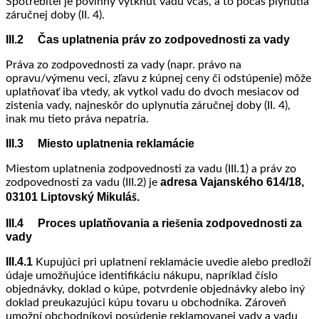
Spotrebiteľ je povinný vytknúť vadu včas, a to počas plynutia
záručnej doby (II. 4).
III.2 Čas uplatnenia práv zo zodpovednosti za vady
Práva zo zodpovednosti za vady (napr. právo na
opravu/výmenu veci, zľavu z kúpnej ceny či odstúpenie) môže
uplatňovať iba vtedy, ak vytkol vadu do dvoch mesiacov od
zistenia vady, najneskôr do uplynutia záručnej doby (II. 4),
inak mu tieto práva nepatria.
III.3 Miesto uplatnenia reklamácie
Miestom uplatnenia zodpovednosti za vadu (III.1) a práv zo
adresa Vajanského 614/18,
zodpovednosti za vadu (III.2) je
03101 Liptovský Mikuláš.
III.4 Proces uplatňovania a riešenia zodpovednosti za
vady
III.4.1
Kupujúci pri uplatnení reklamácie uvedie alebo predloží
údaje umožňujúce identifikáciu nákupu, napríklad číslo
objednávky, doklad o kúpe, potvrdenie objednávky alebo iný
doklad preukazujúci kúpu tovaru u obchodníka. Zároveň
umožní obchodníkovi posúdenie reklamovanej vady a vadu