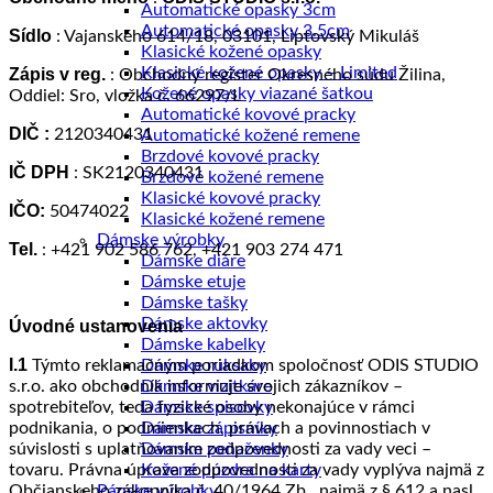
Automatické opasky 3cm
Automatické opasky 3.5cm
Sídlo
: Vajanského 614/18, 03101, Liptovský Mikuláš
Klasické kožené opasky
Klasické kožené opasky – Limited
Zápis v reg.
: Obchodný register Okresného súdu Žilina,
Kožené opasky viazané šatkou
Oddiel: Sro, vložka č. 66297/L
Automatické kovové pracky
DIČ :
2120340431
Automatické kožené remene
Brzdové kovové pracky
IČ DPH
: SK2120340431
Brzdové kožené remene
Klasické kovové pracky
IČO:
50474022
Klasické kožené remene
Dámske výrobky
Tel.
: +421 902 586 762, +421 903 274 471
Dámske diáre
Dámske etuje
Dámske tašky
Dámske aktovky
Úvodné ustanovenia
Dámske kabelky
I.1
Týmto reklamačným poriadkom spoločnosť ODIS STUDIO
Dámske ruksaky
s.r.o. ako obchodník informuje svojich zákazníkov –
Dámske vizitkáre
spotrebiteľov, teda fyzické osoby nekonajúce v rámci
Dámske spisovky
podnikania, o podmienkach, právach a povinnostiach v
Dámske zápisníky
súvislosti s uplatňovaním zodpovednosti za vady veci –
Dámske peňaženky
tovaru. Právna úprava zodpovednosti za vady vyplýva najmä z
Kožené púzdra na karty
Občianskeho zákonníka č. 40/1964 Zb., najmä z § 612 a nasl.
Pánske výrobky