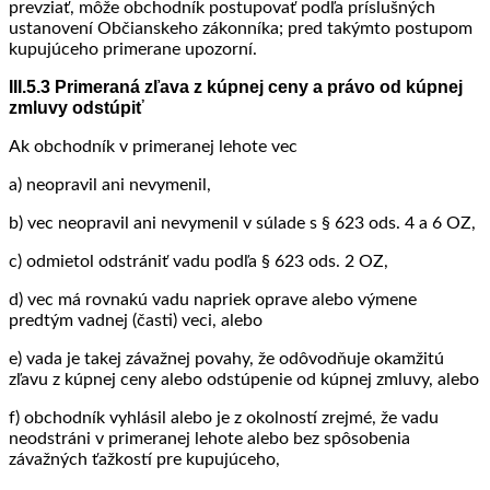
prevziať, môže obchodník postupovať podľa príslušných
ustanovení Občianskeho zákonníka; pred takýmto postupom
kupujúceho primerane upozorní.
III.5.3 Primeraná zľava z kúpnej ceny a právo od kúpnej
zmluvy odstúpiť
Ak obchodník v primeranej lehote vec
a) neopravil ani nevymenil,
b) vec neopravil ani nevymenil v súlade s § 623 ods. 4 a 6 OZ,
c) odmietol odstrániť vadu podľa § 623 ods. 2 OZ,
d) vec má rovnakú vadu napriek oprave alebo výmene
predtým vadnej (časti) veci, alebo
e) vada je takej závažnej povahy, že odôvodňuje okamžitú
zľavu z kúpnej ceny alebo odstúpenie od kúpnej zmluvy, alebo
f) obchodník vyhlásil alebo je z okolností zrejmé, že vadu
neodstráni v primeranej lehote alebo bez spôsobenia
závažných ťažkostí pre kupujúceho,