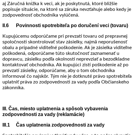
aj Záručná knižka k veci, ak je poskytnutá, ktoré bližšie
popisuje situácie, na ktoré sa záruka nevzťahuje alebo kedy je
zodpovednosť obchodníka vylúčená.
II.6 Povinnosti spotrebiteľa po doručení veci (tovaru)
Kupujúcemu odporúčame pri prevzatí tovaru od prepravnej
spoločnosti skontrolovať stav zásielky, najmä neporušenosť
obalu a prípadné viditeľné poškodenie. Ak je zásielka viditeľne
poškodená, odporúčame túto skutočnosť zaznamenať u
dopravcu, zásielku podľa okolností neprevziať a bezodkladne
kontaktovať obchodníka. Ak kupujúci zistí poškodenie až po
prevzatí zásielky, odporúčame, aby o tom obchodníka
informoval čo najskôr. Tým nie je dotknuté právo spotrebiteľa
uplatniť práva zo zodpovednosti za vady podľa Občianskeho
zákonníka.
III. Čas, miesto uplatnenia a spôsob vybavenia
zodpovednosti za vady (reklamácie)
III.1 Čas uplatnenia zodpovednosti za vady