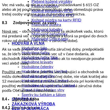
Pletené kožené výrobky
Vec má vadu, ak nie je v súlade s požiadavkami § 615 OZ
Pletené kabelky
alebo ak jej používanie znemožňujú alebo obmedzujú práva
Kožené peňaženky RFID
tretej osoby vrátane práv duševného vlastníctva.
Inteligentné púzdra RFID
Kožené púzdra na karty RFID
II.3 Zodpovednosť za vady
Maľované púzdra
Maľované kabelky
Nová vec
– obchodník zodpovedá za akúkoľvek vadu, ktorú
Maľované peňaženky
má predaná vec v čase jej dodania a ktorá sa prejaví do dvoch
Maľované Office sety
rokov od dodania veci (tzn. v záručnej dobe).
HODVÁB A VLNA
Hodvábne šále
Ak sa vada prejaví do uplynutia záručnej doby, predpokladá
Hodvábne šatky
sa, že ide o vadu, ktorú mala vec už v čase dodania, ak
Hodvábne šatky Slim
obchodník nepreukáže opak alebo ak to neodporuje povahe
Hodvábne kravaty
veci alebo vady.
Hodvábne čelenky
Hodvábne čelenky Limited
Použitá vec
– ak ide o použitú vec, kupujúci a obchodník sa
Hodvábne gumičky
môžu dohodnúť na kratšej záručnej dobe, nie však kratšej ako
Hodvábne gumičky Limited
12 mesiacov. Ak kratšia záručná doba nebola pri konkrétnej
Hodvábne vlasové sety Limited
použitej veci dohodnutá, uplatní sa zákonná záručná doba
Zimné šále z Merino vlny
podľa Občianskeho zákonníka.
Šperky ku šatkám a šálom
II.4 Záručná doba
DOPREDAJ
ZÁKAZKOVÁ VÝROBA
II.4.1
Záručná doba je:
B2B SPOLUPRÁCA