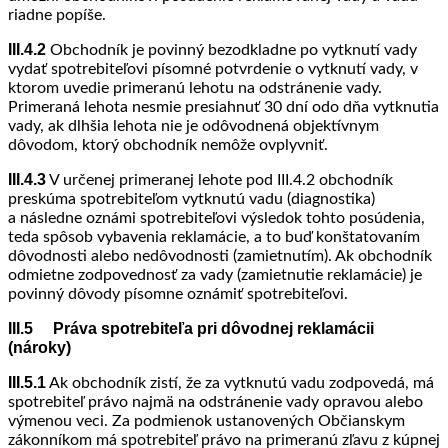
riadne popíše.
III.4.2
Obchodník je povinný bezodkladne po vytknutí vady
vydať spotrebiteľovi písomné potvrdenie o vytknutí vady, v
ktorom uvedie primeranú lehotu na odstránenie vady.
Primeraná lehota nesmie presiahnuť 30 dní odo dňa vytknutia
vady, ak dlhšia lehota nie je odôvodnená objektívnym
dôvodom, ktorý obchodník nemôže ovplyvniť.
III.4.3
V určenej primeranej lehote pod III.4.2 obchodník
preskúma spotrebiteľom vytknutú vadu (diagnostika)
a následne oznámi spotrebiteľovi výsledok tohto posúdenia,
teda spôsob vybavenia reklamácie, a to buď konštatovaním
dôvodnosti alebo nedôvodnosti (zamietnutím). Ak obchodník
odmietne zodpovednosť za vady (zamietnutie reklamácie) je
povinný dôvody písomne oznámiť spotrebiteľovi.
III.5 Práva spotrebiteľa pri dôvodnej reklamácii
(nároky)
III.5.1
Ak obchodník zistí, že za vytknutú vadu zodpovedá, má
spotrebiteľ právo najmä na odstránenie vady opravou alebo
výmenou veci. Za podmienok ustanovených Občianskym
zákonníkom má spotrebiteľ právo na primeranú zľavu z kúpnej