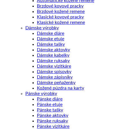
Automatické kožené remene
Brzdové kovové pracky
Brzdové kožené remene
Klasické kovové pracky
Klasické kožené remene
Dámske výrobky
Dámske diáre
Dámske etuje
Dámske tašky
Dámske aktovky
Dámske kabelky
Dámske ruksaky
Dámske vizitkáre
Dámske spisovky
Dámske zápisníky
Dámske peňaženky
Kožené púzdra na karty
Pánske výrobky
Pánske diáre
Pánske etuje
Pánske tašky
Pánske aktovky
Pánske ruksaky
Pánske vizitkáre