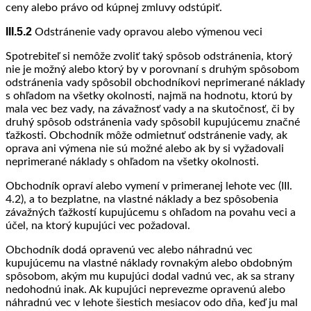
ceny alebo právo od kúpnej zmluvy odstúpiť.
III.5.2
Odstránenie vady opravou alebo výmenou veci
Spotrebiteľ si nemôže zvoliť taký spôsob odstránenia, ktorý
nie je možný alebo ktorý by v porovnaní s druhým spôsobom
odstránenia vady spôsobil obchodníkovi neprimerané náklady
s ohľadom na všetky okolnosti, najmä na hodnotu, ktorú by
mala vec bez vady, na závažnosť vady a na skutočnosť, či by
druhý spôsob odstránenia vady spôsobil kupujúcemu značné
ťažkosti. Obchodník môže odmietnuť odstránenie vady, ak
oprava ani výmena nie sú možné alebo ak by si vyžadovali
neprimerané náklady s ohľadom na všetky okolnosti.
Obchodník opraví alebo vymení v primeranej lehote vec (III.
4.2), a to bezplatne, na vlastné náklady a bez spôsobenia
závažných ťažkostí kupujúcemu s ohľadom na povahu veci a
účel, na ktorý kupujúci vec požadoval.
Obchodník dodá opravenú vec alebo náhradnú vec
kupujúcemu na vlastné náklady rovnakým alebo obdobným
spôsobom, akým mu kupujúci dodal vadnú vec, ak sa strany
nedohodnú inak. Ak kupujúci neprevezme opravenú alebo
náhradnú vec v lehote šiestich mesiacov odo dňa, keď ju mal