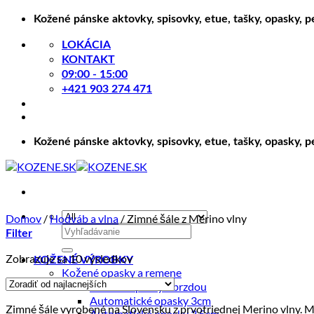
Skip
Kožené pánske aktovky, spisovky, etue, tašky, opasky, 
to
content
LOKÁCIA
KONTAKT
09:00 - 15:00
+421 903 274 471
Kožené pánske aktovky, spisovky, etue, tašky, opasky, 
Domov
/
Hodváb a vlna
/
Zimné šále z Merino vlny
Hľadať:
Filter
Zoradené
Zobrazuje sa 10 výsledkov
KOŽENÉ VÝROBKY
podľa
Kožené opasky a remene
ceny:
Kožené opasky s brzdou
od
Automatické opasky 3cm
Zimné šále vyrobené na Slovensku z prvotriednej Merino vlny. Mer
najnižšej
Automatické opasky 3.5cm