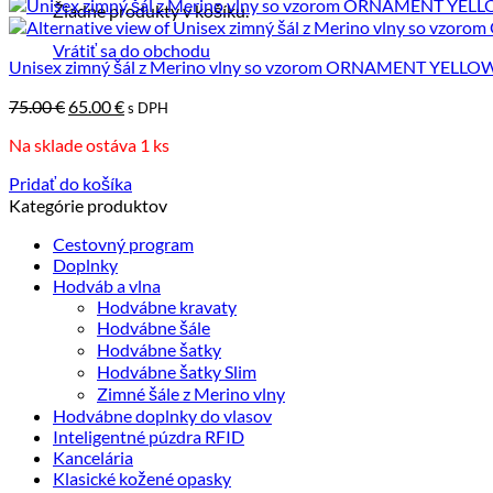
Žiadne produkty v košíku.
Vrátiť sa do obchodu
Unisex zimný šál z Merino vlny so vzorom ORNAMENT YELLOW,
Pôvodná
Aktuálna
75.00
€
65.00
€
s DPH
cena
cena
Na sklade ostáva 1 ks
bola:
je:
75.00 €.
65.00 €.
Pridať do košíka
Kategórie produktov
Cestovný program
Doplnky
Hodváb a vlna
Hodvábne kravaty
Hodvábne šále
Hodvábne šatky
Hodvábne šatky Slim
Zimné šále z Merino vlny
Hodvábne doplnky do vlasov
Inteligentné púzdra RFID
Kancelária
Klasické kožené opasky