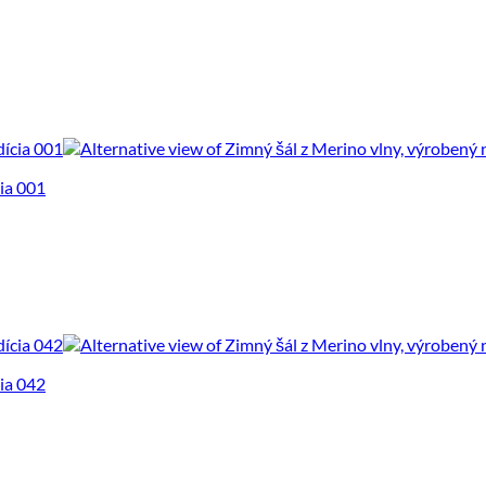
cia 001
cia 042