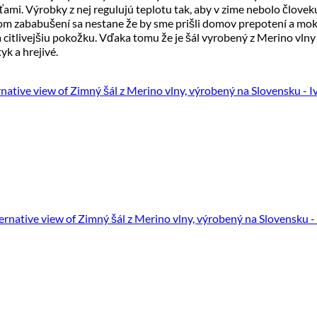
ami. Výrobky z nej regulujú teplotu tak, aby v zime nebolo človeku
vom zababušení sa nestane že by sme prišli domov prepotení a mok
itlivejšiu pokožku. Vďaka tomu že je šál vyrobený z Merino vlny a
k a hrejivé.