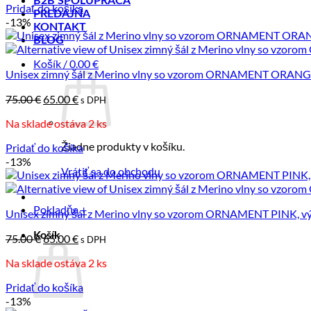
B2B SPOLUPRÁCA
Pridať do košíka
PREDAJŇA
-13%
KONTAKT
BLOG
Košík /
0.00
€
Unisex zimný šál z Merino vlny so vzorom ORNAMENT ORANGE
Pôvodná
Aktuálna
75.00
€
65.00
€
s DPH
cena
cena
Na sklade ostáva 2 ks
bola:
je:
75.00 €.
65.00 €.
Žiadne produkty v košíku.
Pridať do košíka
-13%
Vrátiť sa do obchodu
Pokladňa
+
Unisex zimný šál z Merino vlny so vzorom ORNAMENT PINK, vý
Košík
Pôvodná
Aktuálna
75.00
€
65.00
€
s DPH
cena
cena
Na sklade ostáva 2 ks
bola:
je:
75.00 €.
65.00 €.
Pridať do košíka
-13%