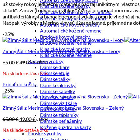
už stovky rokov jedinečný materiál s naozaj unikátnymi vlastnosť
po
Klasické kožené opasky
chladiť. Zároveň odvádzajú vlhkosť čiže aj pri poriadnom mrazi
najvyššiu
Klasické kožené opasky – Limited
antibakteriálnosť a hypoalergénnosť vďaka čomu je vhodná aj na c
Kožené opasky viazané šatkou
Naopak, výrobky z Merino vlny sú úžasne jemné, príjemné na doty
Automatické kovové pracky
Automatické kožené remene
-25%
Brzdové kovové pracky
Brzdové kožené remene
Klasické kovové pracky
Zimný šál z Merino vlny, výrobený na Slovensku – Ivory
Klasické kožené remene
Dámske výrobky
Pôvodná
Aktuálna
65.00
€
49.00
€
s DPH
Dámske diáre
cena
cena
Dámske etuje
Na sklade ostáva 3 ks
bola:
je:
Dámske tašky
65.00 €.
49.00 €.
Pridať do košíka
Dámske aktovky
-25%
Dámske kabelky
Dámske ruksaky
Dámske vizitkáre
Zimný šál z Merino vlny, výrobený na Slovensku – Zelený
Dámske spisovky
Dámske zápisníky
Pôvodná
Aktuálna
65.00
€
49.00
€
s DPH
Dámske peňaženky
cena
cena
Kožené púzdra na karty
Na sklade ostáva 3 ks
bola:
je:
Pánske výrobky
65.00 €.
49.00 €.
Pánske diáre