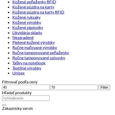
Kožené peňaženky RFID
Kožené púzdra na karty
Kožené púzdra na karty RFID
Kožené ruksaky
Kožené výrobky
Kožené zápisníky
Likvidácia skladu
Nezaradené
Pletené kožené výrobky
Ručne maľované výrobky
Ručne tamponované peňaženky
Ručne tamponované spisovky
Tašky na notebook
Textilné výrobky
Unisex
Filtrovať podľa ceny
Minimálna
Maximálna
Filter
cena
cena
Hľadať produkty
Zákaznícky servis