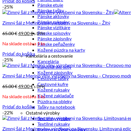
Pridať do košíka
Pánske etuje
-25%
Pánske tašky
Pánske aktovky
Pánske ruksaky
Zimný šál z Merino vlny, výrobený na Slovensku – Žltý
Pánske vizitkáre
Pôvodná
Aktuálna
Pánske spisovky
65.00
€
49.00
€
s DPH
cena
cena
Pánske zápisníky
Na sklade ostáva 1 ks
bola:
je:
Pánske peňaženky
65.00 €.
49.00 €.
Kožené púzdra na karty
Pridať do košíka
Kancelária a cestovanie
-25%
Kancelária
Kancelárske sety
Kožené zápisníky
Zimný šál z Merino vlny, výrobený na Slovensku – Chrpovo mod
Cestovné tašky
Cestovné kufre
Pôvodná
Aktuálna
65.00
€
49.00
€
s DPH
Kožené ruksaky
cena
cena
Kožené zakladače
Na sklade ostáva 1 ks
bola:
je:
Púzdra na obleky
65.00 €.
49.00 €.
Pridať do košíka
Tašky na notebook
-22%
Ostatné výrobky
Textilné výrobky
Textilné ruksaky
Zimný šál z Merino vlny, výrobený na Slovensku, Limitovaná edí
Pletené kožené výrobky