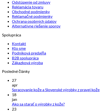
Odstúpenie od zmluvy
Reklamácia tovaru
Obchodné podmienky
Reklamačné podmienky
Ochrana osobných údajov
Alternatívne riešenie sporov
Spolupráca
Kontakt
Kto sme
Podniková predajňa
B2B spolupráca
Zákazková výroba
Posledné články
27
apr
Žiadn
Spracovanie kože a Slovenské výrobky z pravej kože
komen
18
na
jan
Spraco
Žiadne
Ako sa starať o výrobky z kože?
kože
komentáre
23