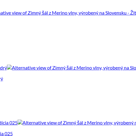
rý
cia 025