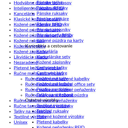
Pánske tašky
Hodvábne doplnky do vlasov
Pánske aktovky
Inteligentné púzdra RFID
Pánske ruksaky
Kancelária
Pánske vizitkáre
Klasické kožené opasky
Pánske spisovky
Kožené peňaženky RFID
Pánske zápisníky
Kožené púzdra na karty
Pánske peňaženky
Kožené púzdra na karty RFID
Kožené púzdra na karty
Kožené ruksaky
Kancelária a cestovanie
Kožené výrobky
Kancelária
Kožené zápisníky
Kancelárske sety
Likvidácia skladu
Kožené zápisníky
Nezaradené
Cestovné tašky
Pletené kožené výrobky
Cestovné kufre
Ručne maľované výrobky
Kožené ruksaky
Ručne maľované kožené kabelky
Kožené zakladače
Ručne maľované kožené office sety
Púzdra na obleky
Ručne maľované kožené peňaženky
Tašky na notebook
Ručne maľované kožené púzdra
Ostatné výrobky
Ručne tamponované peňaženky
Textilné výrobky
Ručne tamponované spisovky
Textilné ruksaky
Tašky na notebook
Pletené kožené výrobky
Textilné výrobky
Pletené kabelky
Unisex
Kožené peňaženky RFID