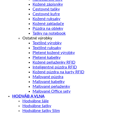
Kožené zápisníky
Cestovné tašky
Cestovné kufre
Kožené ruksaky
Kožené zakladače
Púzdra na obleky
Tašky na notebook
Ostatné výrobky
Textilné výrobky
Textilné ruksaky
Pletené kožené výrobky
Pletené kabelky
Kožené peňaženky RFID
Inteligentné púzdra RFID
Kožené púzdra na karty RFID
Maľované púzdra
Maľované kabelky
Maľované peňaženky
Maľované Office sety
HODVÁB A VLNA
Hodvábne šále
Hodvábne šatky
Hodvábne šatky Slim