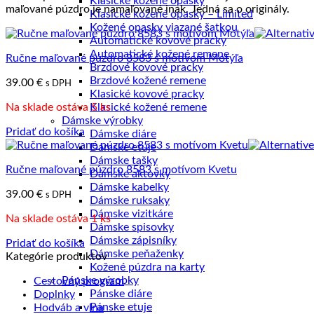
Klasické kožené opasky
maľované púzdro je namaľované inak. Jedná sa o originály.
najvyššiu
Klasické kožené opasky – Limited
Kožené opasky viazané šatkou
Automatické kovové pracky
Automatické kožené remene
Ručne maľované púzdro 8583 s motívom Motýľa
Brzdové kovové pracky
Brzdové kožené remene
39.00
€
s DPH
Klasické kovové pracky
Na sklade ostáva 5 ks
Klasické kožené remene
Dámske výrobky
Pridať do košíka
Dámske diáre
Dámske etuje
Dámske tašky
Ručne maľované púzdro 8583 s motívom Kvetu
Dámske aktovky
Dámske kabelky
39.00
€
s DPH
Dámske ruksaky
Dámske vizitkáre
Na sklade ostáva 1 ks
Dámske spisovky
Dámske zápisníky
Pridať do košíka
Dámske peňaženky
Kategórie produktov
Kožené púzdra na karty
Pánske výrobky
Cestovný program
Pánske diáre
Doplnky
Pánske etuje
Hodváb a vlna