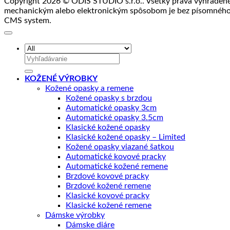
Copyright 2026 © ODIS STUDIO s.r.o.. Všetky práva vyhradené. 
mechanickým alebo elektronickým spôsobom je bez písomného 
CMS system.
Hľadať:
KOŽENÉ VÝROBKY
Kožené opasky a remene
Kožené opasky s brzdou
Automatické opasky 3cm
Automatické opasky 3.5cm
Klasické kožené opasky
Klasické kožené opasky – Limited
Kožené opasky viazané šatkou
Automatické kovové pracky
Automatické kožené remene
Brzdové kovové pracky
Brzdové kožené remene
Klasické kovové pracky
Klasické kožené remene
Dámske výrobky
Dámske diáre