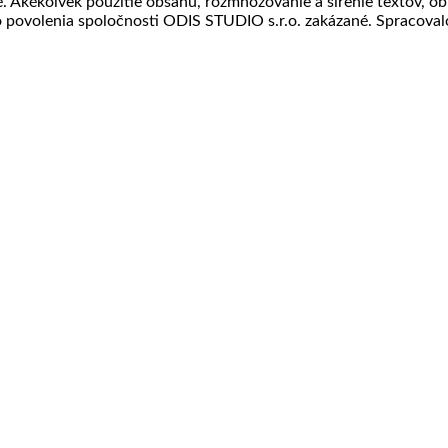
Akékoľvek použitie obsahu, rozmnožovanie a šírenie textov, obr
povolenia spoločnosti ODIS STUDIO s.r.o. zakázané. Spracova