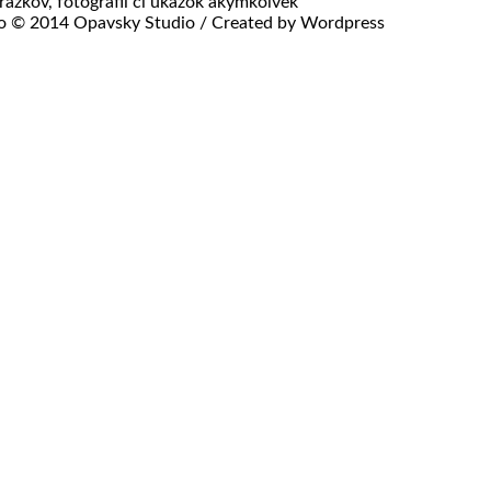
ázkov, fotografií či ukážok akýmkoľvek
lo © 2014 Opavsky Studio / Created by Wordpress