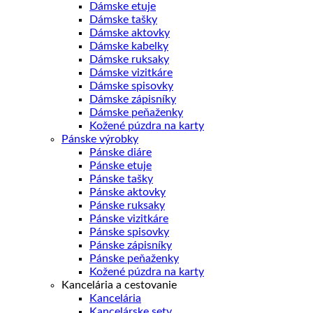
Dámske etuje
Dámske tašky
Dámske aktovky
Dámske kabelky
Dámske ruksaky
Dámske vizitkáre
Dámske spisovky
Dámske zápisníky
Dámske peňaženky
Kožené púzdra na karty
Pánske výrobky
Pánske diáre
Pánske etuje
Pánske tašky
Pánske aktovky
Pánske ruksaky
Pánske vizitkáre
Pánske spisovky
Pánske zápisníky
Pánske peňaženky
Kožené púzdra na karty
Kancelária a cestovanie
Kancelária
Kancelárske sety