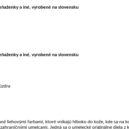
peňaženky a iné, vyrobené na slovensku
peňaženky a iné, vyrobené na slovensku
úzdra
é liehovými farbami, ktoré vnikajú hlboko do kože, kde sa na 
zahraničnými umelcami. Jedná sa o umelecké originálne diela z k