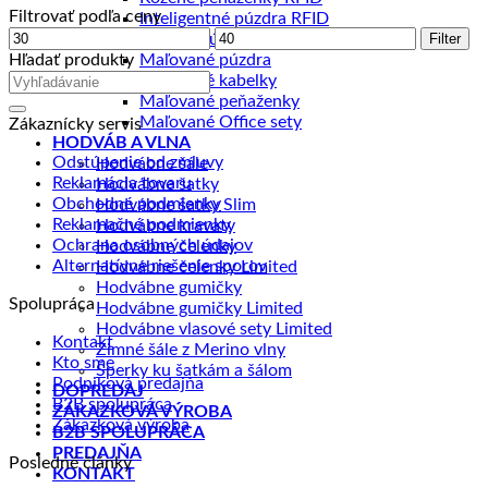
Filtrovať podľa ceny
Inteligentné púzdra RFID
Minimálna
Maximálna
Kožené púzdra na karty RFID
Filter
cena
cena
Hľadať produkty
Maľované púzdra
Maľované kabelky
Maľované peňaženky
Maľované Office sety
Zákaznícky servis
HODVÁB A VLNA
Odstúpenie od zmluvy
Hodvábne šále
Reklamácia tovaru
Hodvábne šatky
Obchodné podmienky
Hodvábne šatky Slim
Reklamačné podmienky
Hodvábne kravaty
Ochrana osobných údajov
Hodvábne čelenky
Alternatívne riešenie sporov
Hodvábne čelenky Limited
Hodvábne gumičky
Spolupráca
Hodvábne gumičky Limited
Hodvábne vlasové sety Limited
Kontakt
Zimné šále z Merino vlny
Kto sme
Šperky ku šatkám a šálom
Podniková predajňa
DOPREDAJ
B2B spolupráca
ZÁKAZKOVÁ VÝROBA
Zákazková výroba
B2B SPOLUPRÁCA
PREDAJŇA
Posledné články
KONTAKT