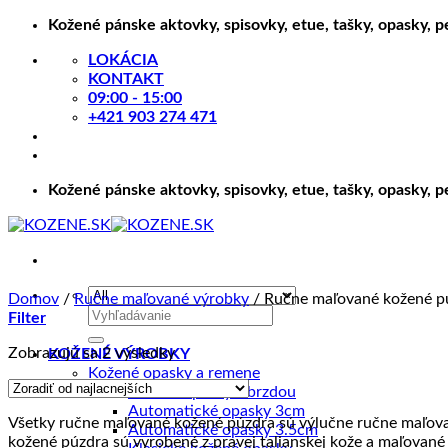
Skip
Kožené pánske aktovky, spisovky, etue, tašky, opasky, 
to
LOKÁCIA
content
KONTAKT
09:00 - 15:00
+421 903 274 471
Kožené pánske aktovky, spisovky, etue, tašky, opasky, 
Domov
/
Ručne maľované výrobky
/
Ručne maľované kožené p
Hľadať:
Filter
Zoradené
Zobrazujú sa 2 výsledky
KOŽENÉ VÝROBKY
podľa
Kožené opasky a remene
ceny:
Kožené opasky s brzdou
od
Automatické opasky 3cm
Všetky ručne maľované kožené púzdra sú výlučne ručne maľovan
najnižšej
Automatické opasky 3.5cm
kožené púzdra sú vyrobené z pravej talianskej kože a maľované 
po