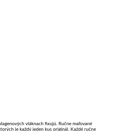
kolagenových vláknach fixujú. Ručne maľované
torých je každý jeden kus originál. Každé ručne