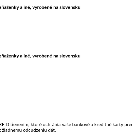
peňaženky a iné, vyrobené na slovensku
peňaženky a iné, vyrobené na slovensku
RFID tienením, ktoré ochránia vaše bankové a kreditné karty p
 k žiadnemu odcudzeniu dát.