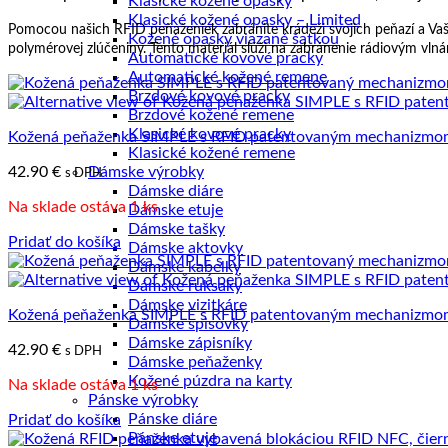
Klasické kožené opasky
najvyššiu
Klasické kožené opasky – Limited
Pomocou našich RFID peňaženiek zabránite krádeži svojich peňazí a Vaše
Kožené opasky viazané šatkou
polymérovej zlúčeniny. Tento materiál slúži na zabránenie rádiovým vlná
Automatické kovové pracky
Automatické kožené remene
Brzdové kovové pracky
Brzdové kožené remene
Klasické kovové pracky
Kožená peňaženka SIMPLE s RFID patentovaným mechanizmom n
Klasické kožené remene
42.90
€
Dámske výrobky
s DPH
Dámske diáre
Na sklade ostáva 1 ks
Dámske etuje
Dámske tašky
Pridať do košíka
Dámske aktovky
Dámske kabelky
Dámske ruksaky
Dámske vizitkáre
Kožená peňaženka SIMPLE s RFID patentovaným mechanizmom n
Dámske spisovky
Dámske zápisníky
42.90
€
s DPH
Dámske peňaženky
Kožené púzdra na karty
Na sklade ostáva 1 ks
Pánske výrobky
Pánske diáre
Pridať do košíka
Pánske etuje