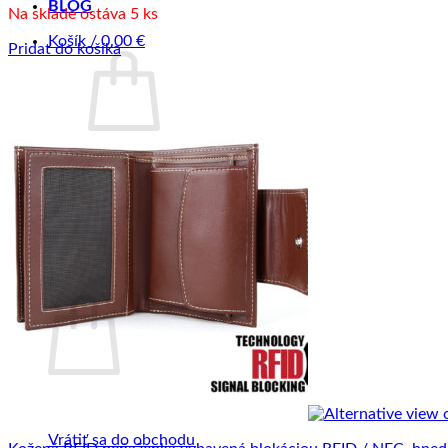
BLOG
Na sklade ostáva 5 ks
Košík /
0.00
€
Pridať do košíka
Žiadne produkty v košíku.
Vrátiť sa do obchodu
Pokladňa
+
Košík
Žiadne produkty v košíku.
Vrátiť sa do obchodu