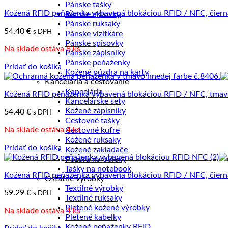
Pánske tašky
Kožená RFID peňaženka vybavená blokáciou RFID / NFC, čiern
Pánske aktovky
Pánske ruksaky
54.40
€
s DPH
Pánske vizitkáre
Pánske spisovky
Na sklade ostáva 8 ks
Pánske zápisníky
Pánske peňaženky
Pridať do košíka
Kožené púzdra na karty
Kancelária a cestovanie
Kancelária
Kožená RFID peňaženka vybavená blokáciou RFID / NFC, tmav
Kancelárske sety
Kožené zápisníky
54.40
€
s DPH
Cestovné tašky
Na sklade ostáva 4 ks
Cestovné kufre
Kožené ruksaky
Pridať do košíka
Kožené zakladače
Púzdra na obleky
Tašky na notebook
Kožená RFID peňaženka vybavená blokáciou RFID / NFC, čiern
Ostatné výrobky
Textilné výrobky
59.29
€
s DPH
Textilné ruksaky
Pletené kožené výrobky
Na sklade ostáva 4 ks
Pletené kabelky
Kožené peňaženky RFID