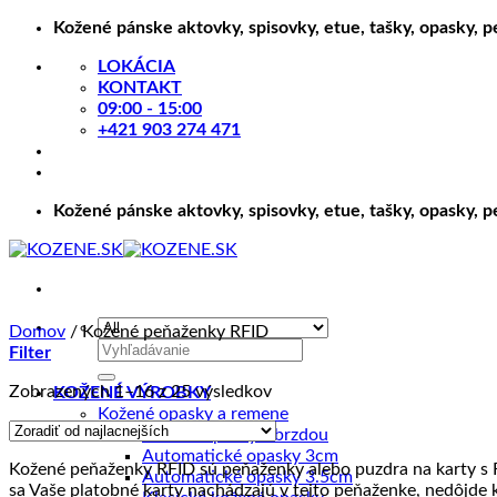
Skip
Kožené pánske aktovky, spisovky, etue, tašky, opasky, 
to
LOKÁCIA
content
KONTAKT
09:00 - 15:00
+421 903 274 471
Kožené pánske aktovky, spisovky, etue, tašky, opasky, 
Domov
/
Kožené peňaženky RFID
Hľadať:
Filter
Zoradené
Zobrazených 1–16 z 25 výsledkov
KOŽENÉ VÝROBKY
podľa
Kožené opasky a remene
ceny:
Kožené opasky s brzdou
od
Automatické opasky 3cm
Kožené peňaženky RFID sú peňaženky alebo puzdra na karty s 
najnižšej
Automatické opasky 3.5cm
sa Vaše platobné karty nachádzajú v tejto peňaženke, nedôjde
po