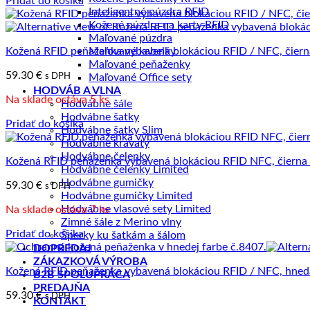
Pridať do košíka
Inteligentné púzdra RFID
Kožené púzdra na karty RFID
Maľované púzdra
Kožená RFID peňaženka vybavená blokáciou RFID / NFC, čiern
Maľované kabelky
Maľované peňaženky
59.30
€
s DPH
Maľované Office sety
HODVÁB A VLNA
Na sklade ostáva 5 ks
Hodvábne šále
Hodvábne šatky
Pridať do košíka
Hodvábne šatky Slim
Hodvábne kravaty
Hodvábne čelenky
Kožená RFID peňaženka vybavená blokáciou RFID NFC, čierna 
Hodvábne čelenky Limited
Hodvábne gumičky
59.30
€
s DPH
Hodvábne gumičky Limited
Hodvábne vlasové sety Limited
Na sklade ostáva 7 ks
Zimné šále z Merino vlny
Pridať do košíka
Šperky ku šatkám a šálom
DOPREDAJ
ZÁKAZKOVÁ VÝROBA
Kožená RFID peňaženka vybavená blokáciou RFID / NFC, hned
B2B SPOLUPRÁCA
PREDAJŇA
59.30
€
s DPH
KONTAKT