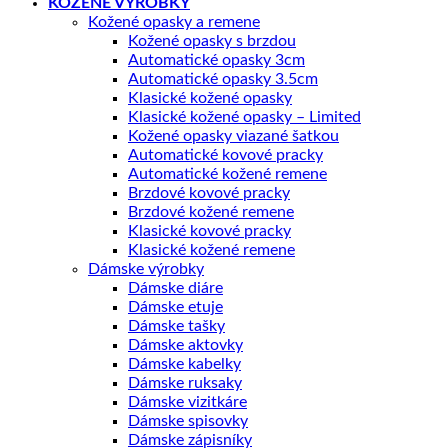
KOŽENÉ VÝROBKY
Kožené opasky a remene
Kožené opasky s brzdou
Automatické opasky 3cm
Automatické opasky 3.5cm
Klasické kožené opasky
Klasické kožené opasky – Limited
Kožené opasky viazané šatkou
Automatické kovové pracky
Automatické kožené remene
Brzdové kovové pracky
Brzdové kožené remene
Klasické kovové pracky
Klasické kožené remene
Dámske výrobky
Dámske diáre
Dámske etuje
Dámske tašky
Dámske aktovky
Dámske kabelky
Dámske ruksaky
Dámske vizitkáre
Dámske spisovky
Dámske zápisníky