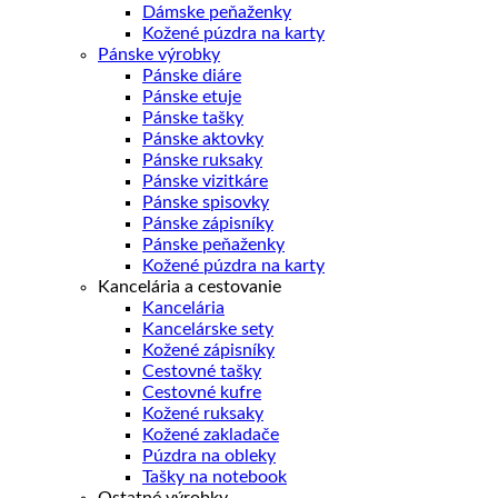
Dámske peňaženky
Kožené púzdra na karty
Pánske výrobky
Pánske diáre
Pánske etuje
Pánske tašky
Pánske aktovky
Pánske ruksaky
Pánske vizitkáre
Pánske spisovky
Pánske zápisníky
Pánske peňaženky
Kožené púzdra na karty
Kancelária a cestovanie
Kancelária
Kancelárske sety
Kožené zápisníky
Cestovné tašky
Cestovné kufre
Kožené ruksaky
Kožené zakladače
Púzdra na obleky
Tašky na notebook