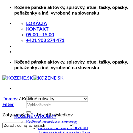
Skip
Kožené pánske aktovky, spisovky, etue, tašky, opasky,
to
peňaženky a iné, vyrobené na slovensku
content
LOKÁCIA
KONTAKT
09:00 - 15:00
+421 903 274 471
Kožené pánske aktovky, spisovky, etue, tašky, opasky,
peňaženky a iné, vyrobené na slovensku
Domov
/
Kožené ruksaky
Hľadať:
Filter
Zoradené
Zobrazených 1–16 z 68 výsledkov
KOŽENÉ VÝROBKY
podľa
Kožené opasky a remene
ceny:
Kožené opasky s brzdou
od