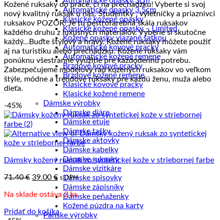
Automatické opasky 3cm
Kožené ruksaky do práce, či na prechádzku! Vyberte si svoj
najnižšej
Automatické opasky 3.5cm
nový kvalitný ruksak u nás. Študentky , výletníčky a priaznivci
po
Klasické kožené opasky
ruksakov POZOR! Je tu pestrofarebná škála ruksakov
najvyššiu
Klasické kožené opasky – Limited
každého druhu z luxusných materiálov. Vyberie si skutočne
Kožené opasky viazané šatkou
každý…Buďte štýlový a hravý. Kožené ruksaky môžete použiť
Automatické kovové pracky
aj na turistiku alebo prechádzku. Kožené ruksaky vám
Automatické kožené remene
ponúknu všestranné využitie pre každodennú potrebu.
Brzdové kovové pracky
Zabezpečujeme modelový rad kožených ruksakov vo veľkom
Brzdové kožené remene
štýle, módne a trendové ruksaky pre každú ženu, muža alebo
Klasické kovové pracky
dieťa.
Klasické kožené remene
Dámske výrobky
-45%
Dámske diáre
Dámske etuje
Dámske tašky
Dámske aktovky
Dámske kabelky
Dámske ruksaky
Dámsky kožený ruksak zo syntetickej kože v striebornej farbe
Dámske vizitkáre
Pôvodná
Aktuálna
71.40
€
39.00
€
Dámske spisovky
s DPH
cena
cena
Dámske zápisníky
Na sklade ostáva 2 ks
bola:
je:
Dámske peňaženky
71.40 €.
39.00 €.
Kožené púzdra na karty
Pridať do košíka
Pánske výrobky