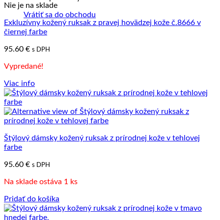
Nie je na sklade
Vrátiť sa do obchodu
Exkluzívny kožený ruksak z pravej hovädzej kože č.8666 v
čiernej farbe
95.60
€
s DPH
Vypredané!
Viac info
Štýlový dámsky kožený ruksak z prírodnej kože v tehlovej
farbe
95.60
€
s DPH
Na sklade ostáva 1 ks
Pridať do košíka