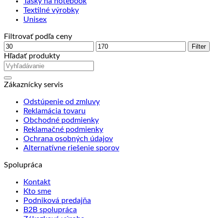
Tašky na notebook
Textilné výrobky
Unisex
Filtrovať podľa ceny
Minimálna
Maximálna
Filter
cena
cena
Hľadať produkty
Zákaznícky servis
Odstúpenie od zmluvy
Reklamácia tovaru
Obchodné podmienky
Reklamačné podmienky
Ochrana osobných údajov
Alternatívne riešenie sporov
Spolupráca
Kontakt
Kto sme
Podniková predajňa
B2B spolupráca