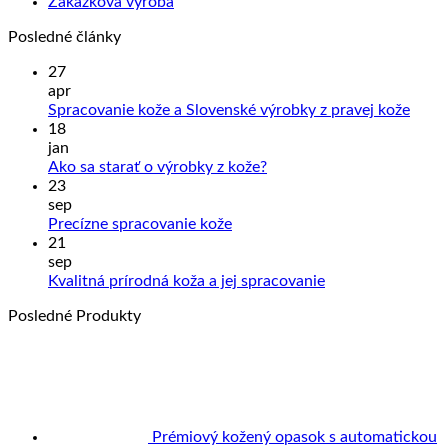
Zákazková výroba
Posledné články
27
apr
Žiad
Spracovanie kože a Slovenské výrobky z pravej kože
kome
18
na
jan
Sprac
Žiadne
Ako sa starať o výrobky z kože?
kože
komentáre
23
na
a
sep
Ako
Slove
Žiadne
Precízne spracovanie kože
sa
výrob
komentáre
21
na
starať
z
sep
Precízne
o
prave
Žiadne
Kvalitná prírodná koža a jej spracovanie
spracovanie
výrobky
kože
komentáre
Posledné Produkty
kože
z
na
kože?
Kvalitná
prírodná
koža
a
jej
spracovanie
Prémiový kožený opasok s automatickou