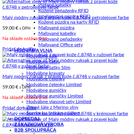
Pletené kabelky
Kožené peňaženky RFID
Inteligentné púzdra RFID
Malý módny ruksak z pravej kože č.8748 v petrolejovej farbe
Kožené púzdra na karty RFID
Maľované púzdra
59.00
€
s DPH
Maľované kabelky
Na sklade ostáva 1 ks
Maľované peňaženky
Maľované Office sety
Pridať do košíka
HODVÁB A VLNA
Hodvábne šále
Hodvábne šatky
Hodvábne šatky Slim
Hodvábne kravaty
Malý módny ruksak z pravej kože č.8748 v ružovej farbe
Hodvábne čelenky
Hodvábne čelenky Limited
59.00
€
s DPH
Hodvábne gumičky
Hodvábne gumičky Limited
Na sklade ostáva 2 ks
Hodvábne vlasové sety Limited
Zimné šále z Merino vlny
Pridať do košíka
Šperky ku šatkám a šálom
DOPREDAJ
ZÁKAZKOVÁ VÝROBA
B2B SPOLUPRÁCA