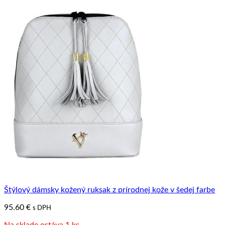
Štýlový dámsky kožený ruksak z prírodnej kože v šedej farbe
95.60
€
s DPH