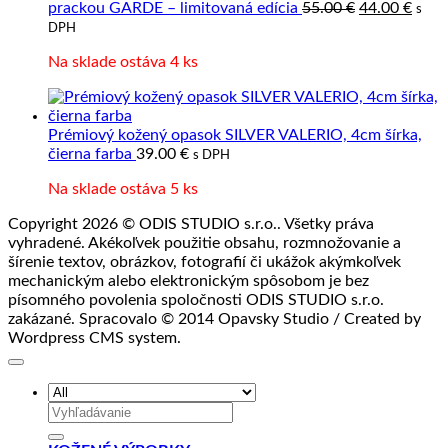
Pôvodná
Aktu
prackou GARDE – limitovaná edícia
55.00
€
44.00
€
s
cena
cena
DPH
bola:
je:
Na sklade ostáva 4 ks
55.00 €.
44.00
Prémiový kožený opasok SILVER VALERIO, 4cm šírka,
čierna farba
39.00
€
s DPH
Na sklade ostáva 5 ks
Copyright 2026 © ODIS STUDIO s.r.o.. Všetky práva
vyhradené. Akékoľvek použitie obsahu, rozmnožovanie a
šírenie textov, obrázkov, fotografií či ukážok akýmkoľvek
mechanickým alebo elektronickým spôsobom je bez
písomného povolenia spoločnosti ODIS STUDIO s.r.o.
zakázané. Spracovalo © 2014 Opavsky Studio / Created by
Wordpress CMS system.
Hľadať: