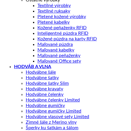
Ostatné výrobky
Textilné výrobky
Textilné ruksaky
Pletené kožené výrobky
Pletené kabelky
Kožené peňaženky RFID
Inteligentné púzdra RFID
Kožené púzdra na karty RFID
Maľované púzdra
Maľované kabelky
Maľované peňaženky
Maľované Office sety
HODVÁB A VLNA
Hodvábne šále
Hodvábne šatky
Hodvábne šatky Slim
Hodvábne kravaty
Hodvábne čelenky
Hodvábne čelenky Limited
Hodvábne gumičky
Hodvábne gumičky Limited
Hodvábne vlasové sety Limited
Zimné šále z Merino vlny
Šperky ku šatkám a šálom