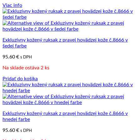
Viac info
Exkluzívny kožený ruksak z pravej hovädzej kože č.8666 v
šedej farbe
95.60
€
s DPH
Na sklade ostáva 2 ks
Pridať do košíka
Exkluzívny kožený ruksak z pravej hovädzej kože č.8666 v
hnedej farbe
95.60
€
s DPH