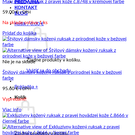
Malý módny ruksak z pravej kože č.8748 v krémovej farbe
PREDAJŇA
KONTAKT
59.00
€
s DPH
BLOG
Na sklade ostáva 1 ks
Košík /
0.00
€
Pridať do košíka
Žiadne produkty v košíku.
Nie je na sklade
Vrátiť sa do obchodu
Štýlový dámsky kožený ruksak z prírodnej kože v bežovej
farbe
Pokladňa
+
95.60
€
s DPH
Košík
Vypredané!
Viac info
Žiadne produkty v košíku.