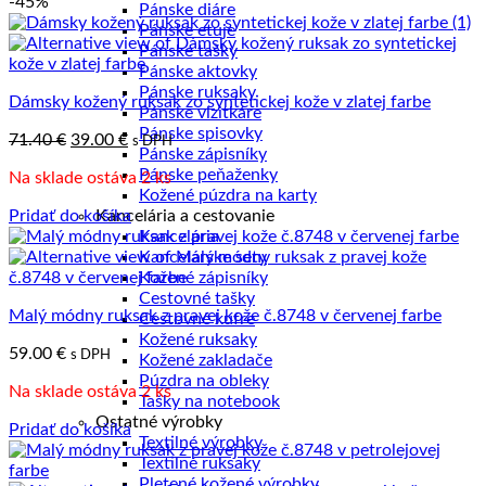
-45%
Pánske diáre
Pánske etuje
Pánske tašky
Pánske aktovky
Pánske ruksaky
Dámsky kožený ruksak zo syntetickej kože v zlatej farbe
Pánske vizitkáre
Pánske spisovky
Pôvodná
Aktuálna
71.40
€
39.00
€
s DPH
Pánske zápisníky
cena
cena
Pánske peňaženky
Na sklade ostáva 2 ks
bola:
je:
Kožené púzdra na karty
71.40 €.
39.00 €.
Pridať do košíka
Kancelária a cestovanie
Kancelária
Kancelárske sety
Kožené zápisníky
Cestovné tašky
Malý módny ruksak z pravej kože č.8748 v červenej farbe
Cestovné kufre
Kožené ruksaky
59.00
€
s DPH
Kožené zakladače
Púzdra na obleky
Na sklade ostáva 2 ks
Tašky na notebook
Ostatné výrobky
Pridať do košíka
Textilné výrobky
Textilné ruksaky
Pletené kožené výrobky