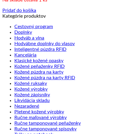
Na sklade ostáva 1 ks
Pridať do košíka
Kategórie produktov
Cestovný program
Doplnky
Hodváb a vlna
Hodvábne doplnky do vlasov
Inteligentné púzdra RFID
Kancelária
Klasické kožené opasky
Kožené peňaženky RFID
Kožené púzdra na karty
Kožené púzdra na karty RFID
Kožené ruksaky
Kožené výrobky
Kožené zápisníky
Likvidácia skladu
Nezaradené
Pletené kožené výrobky
Ručne maľované výrobky
Ručne tamponované peňaženky
Ručne tamponované spisovky