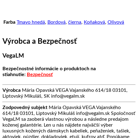
Farba
Tmavo hnedá
,
Bordová
,
čierna
,
Koňaková
,
Olivová
Výrobca a Bezpečnosť
VegaLM
Bezpečnostné informácie o produktoch na
stiahnutie:
Bezpečnosť
Výrobca
Mária Opavská VEGA Vajanského 614/18 03101,
Liptovský Mikuláš, SK info@vegalm.sk
Zodpovedný subjekt
Mária Opavská VEGA Vajanského
614/18 03101, Liptovský Mikuláš info@vegalm.sk Spoločnosť
VegaLM sa zaoberá vlastnou výrobou a následne predajom
koženej galantérie. Len u nás nájdete najväčší výber
luxusných kožených dámskych kabeliek, peňaženiek, tašiek,
aktoviek, púzdier, dokladoviek, etují, kufrov atď. Ponúkame