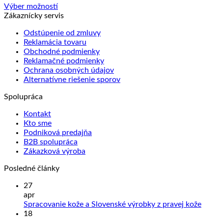
na
Výber možností
stránke
Tento
Zákaznícky servis
produktu.
produkt
Odstúpenie od zmluvy
má
Reklamácia tovaru
viacero
Obchodné podmienky
variantov.
Reklamačné podmienky
Možnosti
Ochrana osobných údajov
si
Alternatívne riešenie sporov
môžete
vybrať
Spolupráca
na
stránke
Kontakt
produktu.
Kto sme
Podniková predajňa
B2B spolupráca
Zákazková výroba
Posledné články
27
apr
Žiad
Spracovanie kože a Slovenské výrobky z pravej kože
kome
18