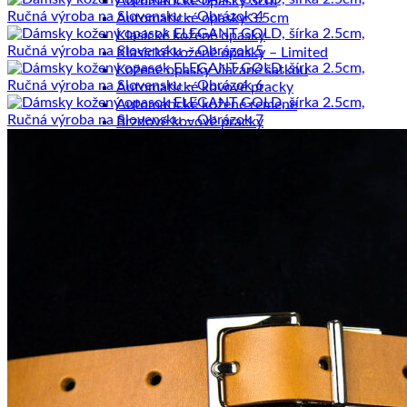
Automatické opasky 3cm
Automatické opasky 3.5cm
Klasické kožené opasky
Klasické kožené opasky – Limited
Kožené opasky viazané šatkou
Automatické kovové pracky
Automatické kožené remene
Brzdové kovové pracky
Brzdové kožené remene
Klasické kovové pracky
Klasické kožené remene
Dámske výrobky
Dámske diáre
Dámske etuje
Dámske tašky
Dámske aktovky
Dámske kabelky
Dámske ruksaky
Dámske vizitkáre
Dámske spisovky
Dámske zápisníky
Dámske peňaženky
Kožené púzdra na karty
Pánske výrobky