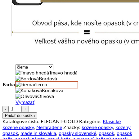
Tmavo hnedá
Bordová
Farba
čierna
Koňaková
Olivová
Vymazať
množstvo
Dámsky
Pridať do košíka
kožený
Katalógové číslo:
ELEGANT-GOLD
Kategórie:
Klasické
opasok
kožené opasky
,
Nezaradené
Značky:
kožené opasky
,
kožený
ELEGANT
opasok
,
made in slovakia
,
opasky slovenské
,
opasok
,
opasok
GOLD,