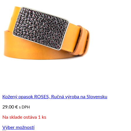
variantov.
Možnosti
si
môžete
vybrať
na
stránke
produktu.
Kožený opasok ROSES, Ručná výroba na Slovensku
29.00
€
s DPH
Na sklade ostáva 1 ks
Výber možností