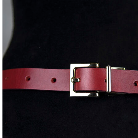
Pletené kabelky
Kožené peňaženky RFID
Inteligentné púzdra RFID
Kožené púzdra na karty RFID
Maľované púzdra
Maľované kabelky
Maľované peňaženky
Maľované Office sety
HODVÁB A VLNA
Hodvábne šále
Hodvábne šatky
Hodvábne šatky Slim
Hodvábne kravaty
Hodvábne čelenky
Hodvábne čelenky Limited
Hodvábne gumičky
Hodvábne gumičky Limited
Hodvábne vlasové sety Limited
Zimné šále z Merino vlny
Šperky ku šatkám a šálom
DOPREDAJ
ZÁKAZKOVÁ VÝROBA
B2B SPOLUPRÁCA