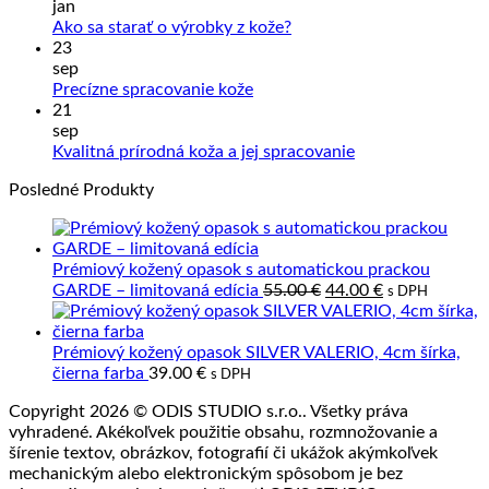
na
jan
Sprac
Žiadne
Ako sa starať o výrobky z kože?
kože
komentáre
23
na
a
sep
Ako
Slove
Žiadne
Precízne spracovanie kože
sa
výrob
komentáre
21
na
starať
z
sep
Precízne
o
prave
Žiadne
Kvalitná prírodná koža a jej spracovanie
spracovanie
výrobky
kože
komentáre
Posledné Produkty
kože
z
na
kože?
Kvalitná
prírodná
koža
Prémiový kožený opasok s automatickou prackou
a
Pôvodná
Aktuálna
GARDE – limitovaná edícia
55.00
€
44.00
€
s DPH
jej
cena
cena
spracovanie
bola:
je:
55.00 €.
44.00 €.
Prémiový kožený opasok SILVER VALERIO, 4cm šírka,
čierna farba
39.00
€
s DPH
Copyright 2026 © ODIS STUDIO s.r.o.. Všetky práva
vyhradené. Akékoľvek použitie obsahu, rozmnožovanie a
šírenie textov, obrázkov, fotografií či ukážok akýmkoľvek
mechanickým alebo elektronickým spôsobom je bez