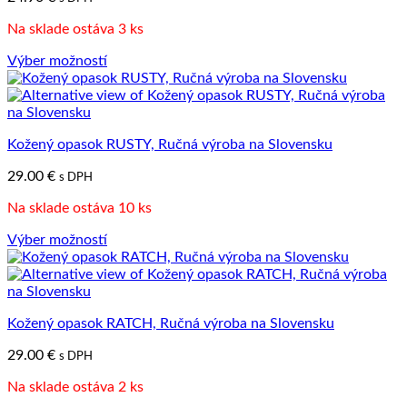
vybrať
na
Na sklade ostáva 3 ks
stránke
produktu.
Výber možností
Tento
produkt
má
viacero
Kožený opasok RUSTY, Ručná výroba na Slovensku
variantov.
Možnosti
29.00
€
s DPH
si
môžete
Na sklade ostáva 10 ks
vybrať
na
Výber možností
stránke
Tento
produktu.
produkt
má
viacero
Kožený opasok RATCH, Ručná výroba na Slovensku
variantov.
Možnosti
29.00
€
s DPH
si
môžete
Na sklade ostáva 2 ks
vybrať