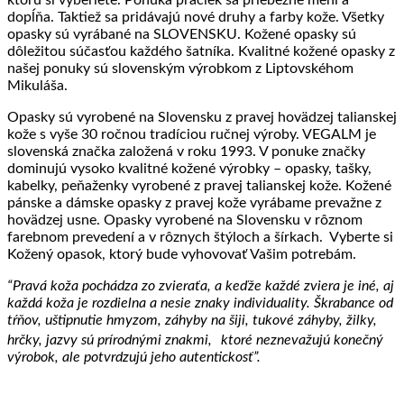
ktorú si vyberiete. Ponuka praciek sa priebežne mení a
dopĺňa. Taktiež sa pridávajú nové druhy a farby kože. Všetky
opasky sú vyrábané na SLOVENSKU. Kožené opasky sú
dôležitou súčasťou každého šatníka. Kvalitné kožené opasky z
našej ponuky sú slovenským výrobkom z Liptovskéhom
Mikuláša.
Opasky sú vyrobené na Slovensku z pravej hovädzej talianskej
kože s vyše 30 ročnou tradíciou ručnej výroby. VEGALM je
slovenská značka založená v roku 1993. V ponuke značky
dominujú vysoko kvalitné kožené výrobky – opasky, tašky,
kabelky, peňaženky vyrobené z pravej talianskej kože. Kožené
pánske a dámske opasky z pravej kože vyrábame prevažne z
hovädzej usne. Opasky vyrobené na Slovensku v rôznom
farebnom prevedení a v rôznych štýloch a šírkach. Vyberte si
Kožený opasok, ktorý bude vyhovovať Vašim potrebám.
“Pravá koža pochádza zo zvieraťa, a keďže každé zviera je iné, aj
každá koža je rozdielna a nesie znaky individuality. Škrabance od
tŕňov, uštipnutie hmyzom, záhyby na šiji, tukové záhyby, žilky,
hrčky, jazvy sú prírodnými znakmi, ktoré neznevažujú konečný
výrobok, ale potvrdzujú jeho autentickosť”.