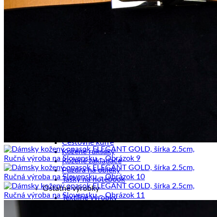
Pánske diáre
Pánske etuje
Pánske tašky
Pánske aktovky
Pánske ruksaky
Pánske vizitkáre
Pánske spisovky
Pánske zápisníky
Pánske peňaženky
Kožené púzdra na karty
Kancelária a cestovanie
Kancelária
Kancelárske sety
Kožené zápisníky
Cestovné tašky
Cestovné kufre
Kožené ruksaky
Kožené zakladače
Púzdra na obleky
Tašky na notebook
Ostatné výrobky
Textilné výrobky
Textilné ruksaky
Pletené kožené výrobky