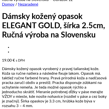
Domov
/
Nezaradené
Dámsky kožený opasok
ELEGANT GOLD, šírka 2.5cm,
Ručná výroba na Slovensku
19.00
€
s DPH
Dámsky kožený opasok vyrobený z pravej talianskej kože.
Koža sa ručne natiera a následne fixuje lakom. Opasok má.
taktiež ručne farbené hrany. Pravá prírodná koža a nadčasová
pracka zaručí obdiv a prestíž. Pracka disponuje zúbkami na
uchytenie remeňa. Je teda možné opasok rýchlo a
jednoducho skrátiť. Meranie potrebnej dĺžky v páse merajte
VŽDY v mieste, kde nosíte nohavice (rozdiel v páse a cez boky
je značný). Šírka opaskov je 3.3 cm, hrúbka kože býva v
rozsahu 3 – 4 mm.