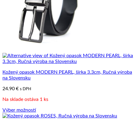
stránke
produktu.
Kožený opasok MODERN PEARL, šírka 3.3cm, Ručná výroba
na Slovensku
24.90
€
s DPH
Na sklade ostáva 1 ks
Výber možností
Tento
produkt
má
viacero