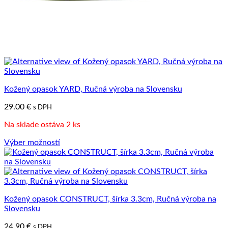
Kožený opasok YARD, Ručná výroba na Slovensku
29.00
€
s DPH
Na sklade ostáva 2 ks
Výber možností
Tento
produkt
má
viacero
variantov.
Kožený opasok CONSTRUCT, šírka 3.3cm, Ručná výroba na
Možnosti
Slovensku
si
môžete
24.90
€
s DPH