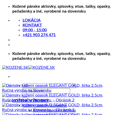
Skip
Kožené pánske aktovky, spisovky, etue, tašky, opasky,
to
peňaženky a iné, vyrobené na slovensku
content
LOKÁCIA
KONTAKT
09:00 - 15:00
+421 903 274 471
Kožené pánske aktovky, spisovky, etue, tašky, opasky,
peňaženky a iné, vyrobené na slovensku
Hľadať:
KOŽENÉ VÝROBKY
Kožené opasky a remene
Kožené opasky s brzdou