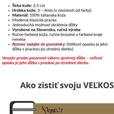
Šírka kože:
2.5 cm
Hrúbka kože:
3 – 4mm (v závislosti od farby)
Materiál:
100% talianska koža
Moderná klasická pracka
Jednoduchá možnosť skrátenia dĺžky
Vyrobené na Slovensku, ručná výroba
Ručne farbená koža, ručne brúsené a farbené kraje
remeňa
Rozmer zadajte do poznámky:
(Veľkosť opasku je jeho
dĺžka s prackou po strednú dierku)
Venujte prosím pozornosť výberu správnej dĺžke – veľkosť
opasku je jeho dĺžka s prackou po stredovú dierku.