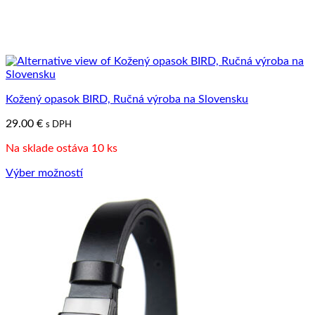
Kožený opasok BIRD, Ručná výroba na Slovensku
29.00
€
s DPH
Na sklade ostáva 10 ks
Výber možností
Tento
produkt
má
viacero
variantov.
Možnosti
si
môžete
vybrať
na