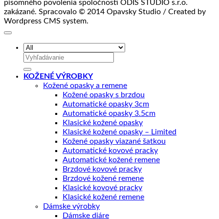
písomného povolenia spoločnosti ODIS STUDIO s.r.o.
zakázané. Spracovalo © 2014 Opavsky Studio / Created by
Wordpress CMS system.
Hľadať:
KOŽENÉ VÝROBKY
Kožené opasky a remene
Kožené opasky s brzdou
Automatické opasky 3cm
Automatické opasky 3.5cm
Klasické kožené opasky
Klasické kožené opasky – Limited
Kožené opasky viazané šatkou
Automatické kovové pracky
Automatické kožené remene
Brzdové kovové pracky
Brzdové kožené remene
Klasické kovové pracky
Klasické kožené remene
Dámske výrobky
Dámske diáre