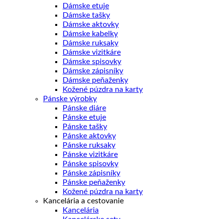
Dámske etuje
Dámske tašky
Dámske aktovky
Dámske kabelky
Dámske ruksaky
Dámske vizitkáre
Dámske spisovky
Dámske zápisníky
Dámske peňaženky
Kožené púzdra na karty
Pánske výrobky
Pánske diáre
Pánske etuje
Pánske tašky
Pánske aktovky
Pánske ruksaky
Pánske vizitkáre
Pánske spisovky
Pánske zápisníky
Pánske peňaženky
Kožené púzdra na karty
Kancelária a cestovanie
Kancelária