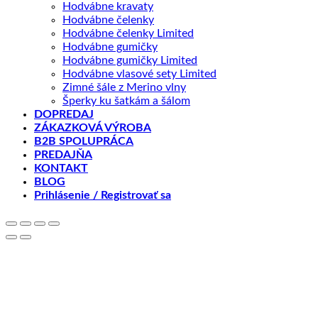
Hodvábne kravaty
Hodvábne čelenky
Hodvábne čelenky Limited
Hodvábne gumičky
Hodvábne gumičky Limited
Hodvábne vlasové sety Limited
Zimné šále z Merino vlny
Šperky ku šatkám a šálom
DOPREDAJ
ZÁKAZKOVÁ VÝROBA
B2B SPOLUPRÁCA
PREDAJŇA
KONTAKT
BLOG
Prihlásenie / Registrovať sa