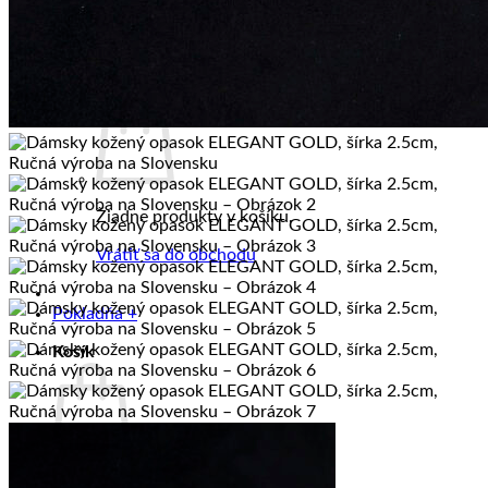
PREDAJŇA
KONTAKT
BLOG
Košík /
0.00
€
Žiadne produkty v košíku.
Vrátiť sa do obchodu
Pokladňa
+
Košík
Žiadne produkty v košíku.