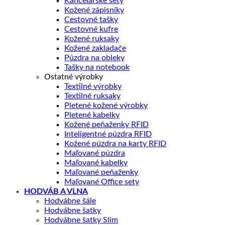
Kancelárske sety
Kožené zápisníky
Cestovné tašky
Cestovné kufre
Kožené ruksaky
Kožené zakladače
Púzdra na obleky
Tašky na notebook
Ostatné výrobky
Textilné výrobky
Textilné ruksaky
Pletené kožené výrobky
Pletené kabelky
Kožené peňaženky RFID
Inteligentné púzdra RFID
Kožené púzdra na karty RFID
Maľované púzdra
Maľované kabelky
Maľované peňaženky
Maľované Office sety
HODVÁB A VLNA
Hodvábne šále
Hodvábne šatky
Hodvábne šatky Slim