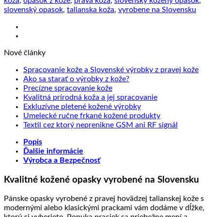
koža
,
opasok z kože
,
pravá koža
,
slovenský kožený opasok
,
šírka
slovenský opasok
,
talianska koža
,
vyrobene na Slovensku
2.5cm,
Ručná
výroba
na
Nové články
Slovensku
Žiad
Spracovanie kože a Slovenské výrobky z pravej kože
Žiadne
kome
Ako sa starať o výrobky z kože?
na
Žiadne
komentáre
Precízne spracovanie kože
na
Sprac
komentáre
Žiadne
Kvalitná prírodná koža a jej spracovanie
na
Ako
kože
Žiadne
komentáre
Exkluzívne pletené kožené výrobky
Precízne
sa
na
a
komentáre
Žiadne
Umelecké ručne frkané kožené produkty
spracovanie
starať
na
Kvalitná
Slove
komentáre
Žiadne
Textil cez ktorý neprenikne GSM ani RF signál
kože
o
Exkluzívne
prírodná
na
výrob
komentáre
Popis
výrobky
pletené
koža
Umelecké
na
z
Ďalšie informácie
z
kožené
a
ručne
Textil
prave
Výrobca a Bezpečnosť
kože?
výrobky
jej
frkané
cez
kože
spracovanie
kožené
ktorý
Kvalitné kožené opasky vyrobené na Slovensku
produkty
neprenikne
GSM
ani
Pánske opasky vyrobené z pravej hovädzej talianskej kože s
RF
modernými alebo klasickými prackami vám dodáme v dĺžke,
signál