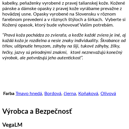
kabelky, peňaženky vyrobené z pravej talianskej kože. Kožené
pánske a dámske opasky z pravej kože vyrábame prevažne z
hovädzej usne. Opasky vyrobené na Slovensku v rôznom
farebnom prevedení a v rôznych štýloch a šírkach. Vyberte si
Kožený opasok, ktorý bude vyhovovať Vašim potrebám.
“Pravá koža pochádza zo zvieraťa, a keďže každé zviera je iné, aj
každá koža je rozdielna a nesie znaky individuality. Škrabance od
tŕňov, uštipnutie hmyzom, záhyby na šiji, tukové záhyby, žilky,
hrčky, jazvy sú prírodnými znakmi, ktoré neznevažujú konečný
výrobok, ale potvrdzujú jeho autentickosť”.
Farba
Tmavo hnedá
,
Bordová
,
čierna
,
Koňaková
,
Olivová
Výrobca a Bezpečnosť
VegaLM