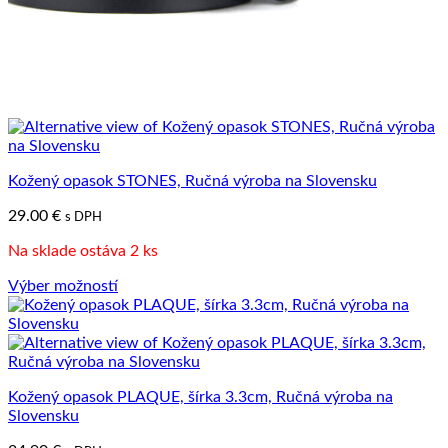
Kožený opasok STONES, Ručná výroba na Slovensku
29.00
€
s DPH
Na sklade ostáva 2 ks
Výber možností
Tento
produkt
má
viacero
variantov.
Kožený opasok PLAQUE, šírka 3.3cm, Ručná výroba na
Možnosti
Slovensku
si
môžete