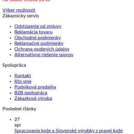
stránke
produktu.
Výber možností
Tento
Zákaznícky servis
produkt
Odstúpenie od zmluvy
má
Reklamácia tovaru
viacero
Obchodné podmienky
variantov.
Reklamačné podmienky
Možnosti
Ochrana osobných údajov
si
Alternatívne riešenie sporov
môžete
vybrať
Spolupráca
na
stránke
Kontakt
produktu.
Kto sme
Podniková predajňa
B2B spolupráca
Zákazková výroba
Posledné články
27
apr
Žiad
Spracovanie kože a Slovenské výrobky z pravej kože