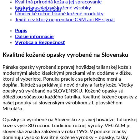
na
Sprac
komentáre
Žiadne
Kvalitná prírodná koža a jej spracovanie
na
Ako
kože
Žiadne
komentáre
Exkluzívne pletené kožené výrobky
Vrátiť sa do obchodu
Precízne
sa
na
a
komentáre
Žiadne
Umelecké ručne frkané kožené produkty
spracovanie
starať
na
Kvalitná
Slove
komentáre
Žiadne
Textil cez ktorý neprenikne GSM ani RF signál
kože
o
Exkluzívne
prírodná
na
výrob
komentáre
Popis
výrobky
pletené
koža
Umelecké
na
z
Ďalšie informácie
z
kožené
a
ručne
Textil
prave
Výrobca a Bezpečnosť
kože?
výrobky
jej
frkané
cez
kože
spracovanie
kožené
ktorý
Kvalitné kožené opasky vyrobené na Slovensku
produkty
neprenikne
GSM
ani
Pánske opasky vyrobené z pravej hovädzej talianskej kože s
RF
modernými alebo klasickými prackami vám dodáme v dĺžke,
signál
ktorú si vyberiete. Ponuka praciek sa priebežne mení a
dopĺňa. Taktiež sa pridávajú nové druhy a farby kože. Všetky
opasky sú vyrábané na SLOVENSKU. Kožené opasky sú
dôležitou súčasťou každého šatníka. Kvalitné kožené opasky z
našej ponuky sú slovenským výrobkom z Liptovskéhom
Mikuláša.
Opasky sú vyrobené na Slovensku z pravej hovädzej talianskej
kože s vyše 30 ročnou tradíciou ručnej výroby. VEGALM je
slovenská značka založená v roku 1993. V ponuke značky
dominujú vysoko kvalitné kožené výrobky – opasky, tašky,