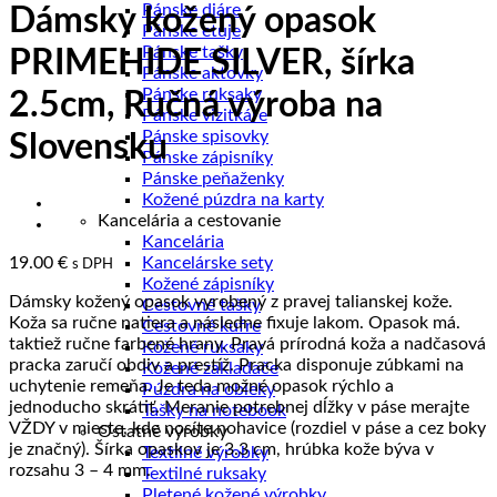
Pánske diáre
Dámsky kožený opasok
Pánske etuje
Pánske tašky
PRIMEHIDE SILVER, šírka
Pánske aktovky
Pánske ruksaky
2.5cm, Ručná výroba na
Pánske vizitkáre
Pánske spisovky
Slovensku
Pánske zápisníky
Pánske peňaženky
Kožené púzdra na karty
Kancelária a cestovanie
Kancelária
19.00
€
Kancelárske sety
s DPH
Kožené zápisníky
Dámsky kožený opasok vyrobený z pravej talianskej kože.
Cestovné tašky
Koža sa ručne natiera a následne fixuje lakom. Opasok má.
Cestovné kufre
taktiež ručne farbené hrany. Pravá prírodná koža a nadčasová
Kožené ruksaky
pracka zaručí obdiv a prestíž. Pracka disponuje zúbkami na
Kožené zakladače
uchytenie remeňa. Je teda možné opasok rýchlo a
Púzdra na obleky
jednoducho skrátiť. Meranie potrebnej dĺžky v páse merajte
Tašky na notebook
VŽDY v mieste, kde nosíte nohavice (rozdiel v páse a cez boky
Ostatné výrobky
je značný). Šírka opaskov je 3.3 cm, hrúbka kože býva v
Textilné výrobky
rozsahu 3 – 4 mm.
Textilné ruksaky
Pletené kožené výrobky