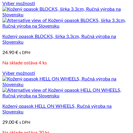
Výber možností
Tento
produkt
má
viacero
variantov.
Kožený opasok BLOCKS, šírka 3.3cm, Ručná výroba na
Možnosti
Slovensku
si
môžete
24.90
€
s DPH
vybrať
na
Na sklade ostáva 4 ks
stránke
produktu.
Výber možností
Tento
produkt
má
viacero
variantov.
Kožený opasok HELL ON WHEELS, Ručná výroba na
Možnosti
Slovensku
si
môžete
29.00
€
s DPH
vybrať
na
Na sklade ostáva 20 ks