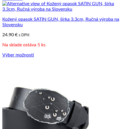
Kožený opasok SATIN GUN, šírka 3.3cm, Ručná výroba na
Slovensku
24.90
€
s DPH
Na sklade ostáva 5 ks
Výber možností
Tento
produkt
má
viacero
variantov.
Možnosti
si
môžete
vybrať
na
stránke
produktu.