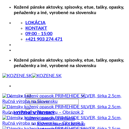
Skip
Kožené pánske aktovky, spisovky, etue, tašky, opasky,
to
peňaženky a iné, vyrobené na slovensku
content
LOKÁCIA
KONTAKT
09:00 - 15:00
+421 903 274 471
Kožené pánske aktovky, spisovky, etue, tašky, opasky,
peňaženky a iné, vyrobené na slovensku
Hľadať:
KOŽENÉ VÝROBKY
Kožené opasky a remene
Kožené opasky s brzdou