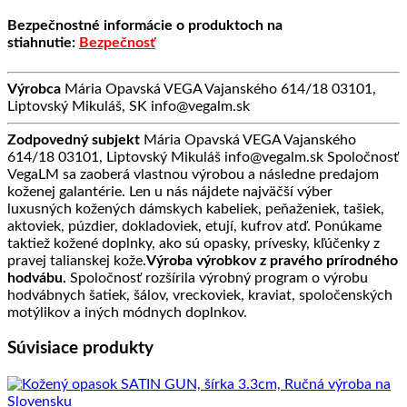
Bezpečnostné informácie o produktoch na
stiahnutie:
Bezpečnosť
Výrobca
Mária Opavská VEGA Vajanského 614/18 03101,
Liptovský Mikuláš, SK info@vegalm.sk
Zodpovedný subjekt
Mária Opavská VEGA Vajanského
614/18 03101, Liptovský Mikuláš info@vegalm.sk Spoločnosť
VegaLM sa zaoberá vlastnou výrobou a následne predajom
koženej galantérie. Len u nás nájdete najväčší výber
luxusných kožených dámskych kabeliek, peňaženiek, tašiek,
aktoviek, púzdier, dokladoviek, etují, kufrov atď. Ponúkame
taktiež kožené doplnky, ako sú opasky, prívesky, kľúčenky z
pravej talianskej kože.
Výroba výrobkov z pravého prírodného
hodvábu.
Spoločnosť rozšírila výrobný program o výrobu
hodvábnych šatiek, šálov, vreckoviek, kraviat, spoločenských
motýlikov a iných módnych doplnkov.
Súvisiace produkty