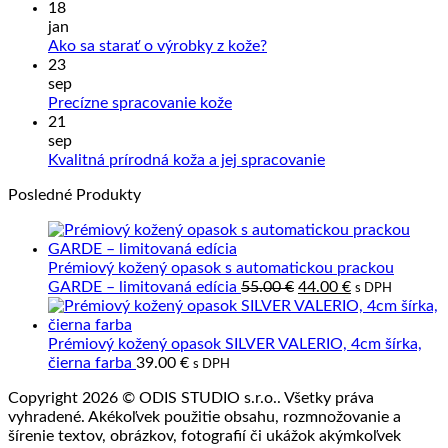
kome
18
na
jan
Sprac
Žiadne
Ako sa starať o výrobky z kože?
kože
komentáre
23
na
a
sep
Ako
Slove
Žiadne
Precízne spracovanie kože
sa
výrob
komentáre
21
na
starať
z
sep
Precízne
o
prave
Žiadne
Kvalitná prírodná koža a jej spracovanie
spracovanie
výrobky
kože
komentáre
Posledné Produkty
kože
z
na
kože?
Kvalitná
prírodná
koža
Prémiový kožený opasok s automatickou prackou
a
Pôvodná
Aktuálna
GARDE – limitovaná edícia
55.00
€
44.00
€
s DPH
jej
cena
cena
spracovanie
bola:
je:
55.00 €.
44.00 €.
Prémiový kožený opasok SILVER VALERIO, 4cm šírka,
čierna farba
39.00
€
s DPH
Copyright 2026 © ODIS STUDIO s.r.o.. Všetky práva
vyhradené. Akékoľvek použitie obsahu, rozmnožovanie a
šírenie textov, obrázkov, fotografií či ukážok akýmkoľvek