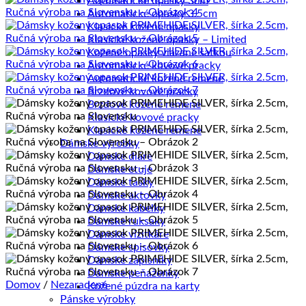
Automatické opasky 3cm
Automatické opasky 3.5cm
Klasické kožené opasky
Klasické kožené opasky – Limited
Kožené opasky viazané šatkou
Automatické kovové pracky
Automatické kožené remene
Brzdové kovové pracky
Brzdové kožené remene
Klasické kovové pracky
Klasické kožené remene
Dámske výrobky
Dámske diáre
Dámske etuje
Dámske tašky
Dámske aktovky
Dámske kabelky
Dámske ruksaky
Dámske vizitkáre
Dámske spisovky
Dámske zápisníky
Dámske peňaženky
Domov
/
Nezaradené
Kožené púzdra na karty
Pánske výrobky