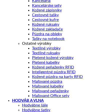
Kancelária
Kancelárske sety
Kožené zápisníky
Cestovné tašky
Cestovné kufre
Kožené ruksaky
Kožené zakladače
Púzdra na obleky
Tašky na notebook
Ostatné výrobky
Textilné výrobky
Textilné ruksaky
Pletené kožené výrobky
Pletené kabelky
Kožené peňaženky RFID
Inteligentné púzdra RFID
Kožené púzdra na karty RFID
Maľované púzdra
Maľované kabelky
Maľované peňaženky
Maľované Office sety
HODVÁB A VLNA
Hodvábne šále
Hodvábne šatky