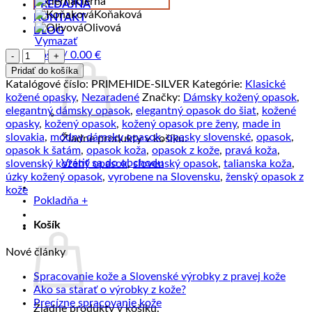
čierna
PREDAJŇA
Koňaková
KONTAKT
Olivová
BLOG
Vymazať
množstvo
Košík /
0.00
€
Dámsky
Pridať do košíka
kožený
Katalógové číslo:
PRIMEHIDE-SILVER
Kategórie:
Klasické
opasok
kožené opasky
,
Nezaradené
Značky:
Dámsky kožený opasok
,
PRIMEHIDE
elegantný dámsky opasok
,
elegantný opasok do šiat
,
kožené
SILVER,
opasky
,
kožený opasok
,
kožený opasok pre ženy
,
made in
šírka
slovakia
,
módny dámsky opasok
,
opasky slovenské
,
opasok
,
Žiadne produkty v košíku.
2.5cm,
opasok k šatám
,
opasok koža
,
opasok z kože
,
pravá koža
,
Ručná
Vrátiť sa do obchodu
slovenský kožený opasok
,
slovenský opasok
,
talianska koža
,
výroba
úzky kožený opasok
,
vyrobene na Slovensku
,
ženský opasok z
na
kože
Slovensku
Pokladňa
+
Košík
Nové články
Žiad
Spracovanie kože a Slovenské výrobky z pravej kože
Žiadne
kome
Ako sa starať o výrobky z kože?
na
Žiadne
komentáre
Precízne spracovanie kože
Žiadne produkty v košíku.