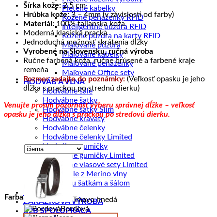
Šírka kože:
2.5 cm
Pletené kabelky
Hrúbka kože:
3 – 4mm (v závislosti od farby)
Kožené peňaženky RFID
Materiál:
100% talianska koža
Inteligentné púzdra RFID
Moderná klasická pracka
Kožené púzdra na karty RFID
Jednoduchá možnosť skrátenia dĺžky
Maľované púzdra
Vyrobené na Slovensku, ručná výroba
Maľované kabelky
Ručne farbená koža, ručne brúsené a farbené kraje
Maľované peňaženky
remeňa
Maľované Office sety
Rozmer zadajte do poznámky:
(Veľkosť opasku je jeho
HODVÁB A VLNA
dĺžka s prackou po strednú dierku)
Hodvábne šále
Hodvábne šatky
Venujte prosím pozornosť výberu správnej dĺžke – veľkosť
Hodvábne šatky Slim
opasku je jeho dĺžka s prackou po stredovú dierku.
Hodvábne kravaty
Hodvábne čelenky
Hodvábne čelenky Limited
Hodvábne gumičky
Hodvábne gumičky Limited
Hodvábne vlasové sety Limited
Zimné šále z Merino vlny
Šperky ku šatkám a šálom
DOPREDAJ
Farba
Tmavo hnedá
ZÁKAZKOVÁ VÝROBA
Bordová
B2B SPOLUPRÁCA