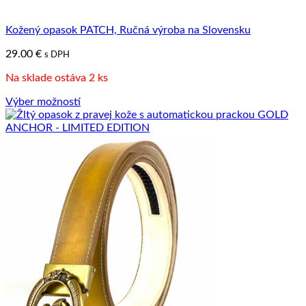
Kožený opasok PATCH, Ručná výroba na Slovensku
29.00
€
s DPH
Na sklade ostáva 2 ks
Výber možností
Tento
produkt
má
viacero
variantov.
Možnosti
si
môžete
vybrať
na
stránke
produktu.