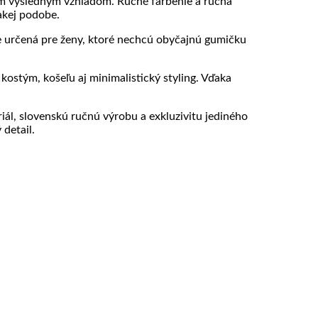
ným výsledným vzhľadom. Ručné farbenie a ručná
akej podobe.
Je určená pre ženy, ktoré nechcú obyčajnú gumičku
kostým, košeľu aj minimalistický styling. Vďaka
iál, slovenskú ručnú výrobu a exkluzivitu jediného
 detail.