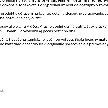
ný originál s vlastným charakterom, jemnými detailmi a jedineč
ho dokonale zopakovať. Po vypredaní už nebude dostupný v rovn
y produkt s dôrazom na kvalitu, detail a elegantné spracovanie. 
ne pozdvihne celý outfit.
ov aj elegantný účes. Krásne doplní denný outfit, šaty, blúzku, 
avu, svadbu, dovolenku aj počas bežného dňa.
močný, hodvábna gumička je ideálnou voľbou. Spája luxusný mater
né materiály, decentný lesk, originálne spracovanie a premyslený
sti,