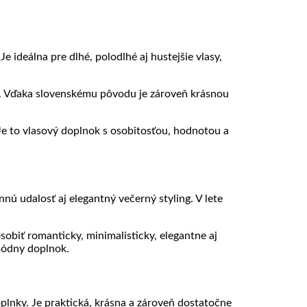
ideálna pre dlhé, polodlhé aj hustejšie vlasy,
ne. Vďaka slovenskému pôvodu je zároveň krásnou
 Je to vlasový doplnok s osobitosťou, hodnotou a
nú udalosť aj elegantný večerný styling. V lete
biť romanticky, minimalisticky, elegantne aj
módny doplnok.
lnky. Je praktická, krásna a zároveň dostatočne