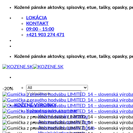
Skip
Kožené pánske aktovky, spisovky, etue, tašky, opasky, 
to
LOKÁCIA
content
KONTAKT
09:00 - 15:00
+421 903 274 471
Kožené pánske aktovky, spisovky, etue, tašky, opasky, 
-20%
Hľadať:
KOŽENÉ VÝROBKY
Kožené opasky a remene
Kožené opasky s brzdou
Automatické opasky 3cm
Automatické opasky 3.5cm