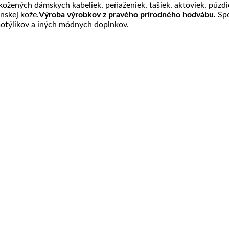
 kožených dámskych kabeliek, peňaženiek, tašiek, aktoviek, púzdie
anskej kože.
Výroba výrobkov z pravého prírodného hodvábu.
Spo
motýlikov a iných módnych doplnkov.