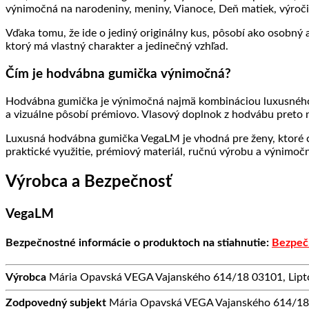
výnimočná na narodeniny, meniny, Vianoce, Deň matiek, výroči
Vďaka tomu, že ide o jediný originálny kus, pôsobí ako osobný
ktorý má vlastný charakter a jedinečný vzhľad.
Čím je hodvábna gumička výnimočná?
Hodvábna gumička je výnimočná najmä kombináciou luxusného m
a vizuálne pôsobí prémiovo. Vlasový doplnok z hodvábu preto n
Luxusná hodvábna gumička VegaLM je vhodná pre ženy, ktoré chc
praktické využitie, prémiový materiál, ručnú výrobu a výnimočn
Výrobca a Bezpečnosť
VegaLM
Bezpečnostné informácie o produktoch na stiahnutie:
Bezpeč
Výrobca
Mária Opavská VEGA Vajanského 614/18 03101, Lipto
Zodpovedný subjekt
Mária Opavská VEGA Vajanského 614/18 0