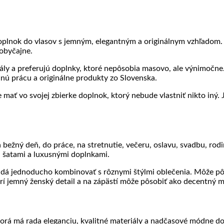
lnok do vlasov s jemným, elegantným a originálnym vzhľadom. Je 
 obyčajne.
riály a preferujú doplnky, ktoré nepôsobia masovo, ale výnimoč
čnú prácu a originálne produkty zo Slovenska.
 mať vo svojej zbierke doplnok, ktorý nebude vlastniť nikto iný.
žný deň, do práce, na stretnutie, večeru, oslavu, svadbu, rodin
i, šatami a luxusnými doplnkami.
á jednoducho kombinovať s rôznymi štýlmi oblečenia. Môže pôso
orí jemný ženský detail a na zápästí môže pôsobiť ako decentný 
rá má rada eleganciu, kvalitné materiály a nadčasové módne dop