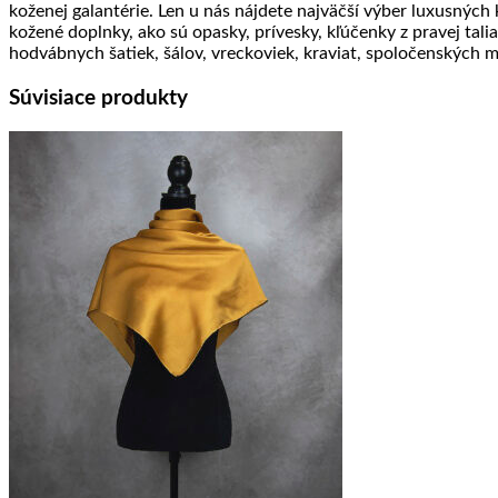
koženej galantérie. Len u nás nájdete najväčší výber luxusných
kožené doplnky, ako sú opasky, prívesky, kľúčenky z pravej tali
hodvábnych šatiek, šálov, vreckoviek, kraviat, spoločenských 
Súvisiace produkty