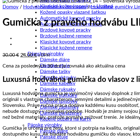
Klasické kožené opasky
Klasické kožené opasky – Limited
Domov
/
Hodvábne doplnky do vlasov
/
Hodvábne gumičky Li
Kožené opasky viazané šatkou
Automatické kovové pracky
Gumička z pravého hodvábu L
Automatické kožené remene
Brzdové kovové pracky
Brzdové kožené remene
Klasické kovové pracky
Klasické kožené remene
Dámske výrobky
Pôvodná
Aktuálna
30.00
€
24.00
€
s DPH
Dámske diáre
cena
cena
Dámske etuje
Cena za posledných 30 dní je rovnaká ako aktuálna cena
bola:
je:
Dámske tašky
30.00 €.
24.00 €.
Dámske aktovky
Luxusná hodvábna gumička do vlasov z li
Dámske kabelky
Dámske ruksaky
Luxusná hodvábna gumička je výnimočný vlasový doplnok z limito
Dámske vizitkáre
originál s vlastným charakterom, jemnými detailmi a jedinečný
Dámske spisovky
Slovensku. Práve ručná práca dodáva každému kusu osobitosť, 
Dámske zápisníky
nebude dostupný v rovnakej podobe. Hodváb je známy svojou je
Dámske peňaženky
než bežné materiály, pretože pomáha znižovať trenie. Je ideál
Kožené púzdra na karty
Pánske výrobky
Gumička je určená pre ženy, ktoré si potrpia na kvalitu, origin
Pánske diáre
dostupného kusu. Ak hľadáte hodvábnu gumičku do vlasov, ktorú
Pánske etuje