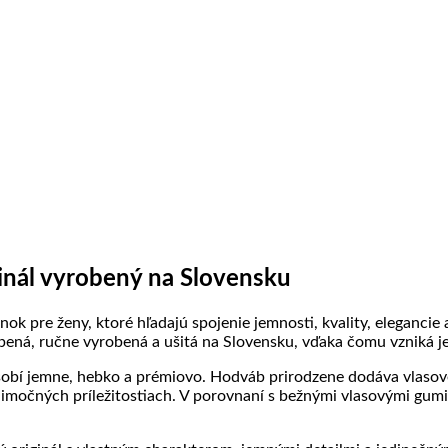
ne
ntáre
ovanie
nské
ky
j
inál vyrobený na Slovensku
re ženy, ktoré hľadajú spojenie jemnosti, kvality, elegancie a s
rbená, ručne vyrobená a ušitá na Slovensku, vďaka čomu vzniká je
obí jemne, hebko a prémiovo. Hodváb prirodzene dodáva vlasov
nimočných príležitostiach. V porovnaní s bežnými vlasovými gumič