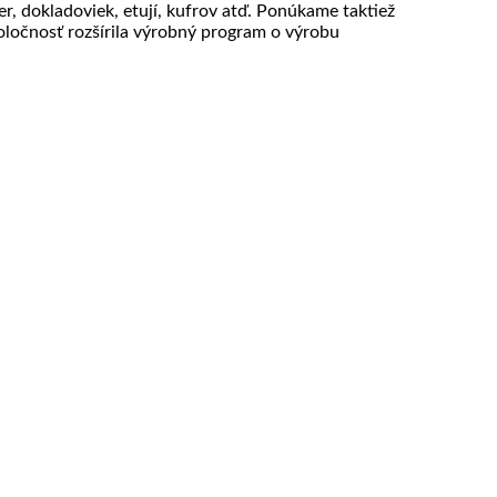
r, dokladoviek, etují, kufrov atď. Ponúkame taktiež
ločnosť rozšírila výrobný program o výrobu