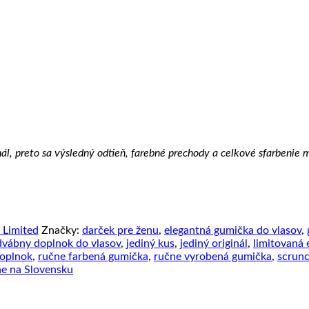
nál, preto sa výsledný odtieň, farebné prechody a celkové sfarbenie m
 Limited
Značky:
darček pre ženu
,
elegantná gumička do vlasov
,
vábny doplnok do vlasov
,
jediný kus
,
jediný originál
,
limitovaná 
doplnok
,
ručne farbená gumička
,
ručne vyrobená gumička
,
scrunc
e na Slovensku