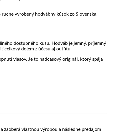
ale ručne vyrobený hodvábny kúsok zo Slovenska,
ediného dostupného kusu. Hodváb je jemný, príjemný
ť celkový dojem z účesu aj outfitu.
utí vlasov. Je to nadčasový originál, ktorý spája
 zaoberá vlastnou výrobou a následne predajom