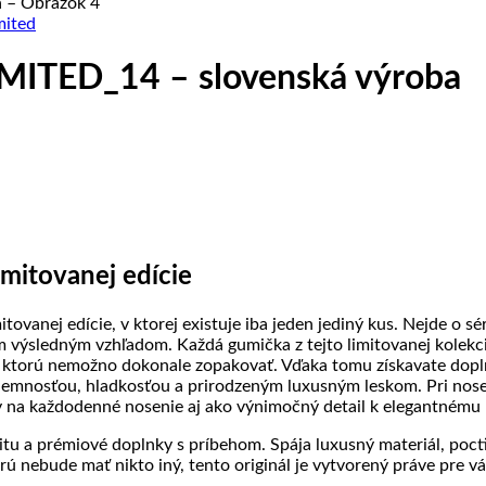
mited
IMITED_14 – slovenská výroba
mitovanej edície
vanej edície, v ktorej existuje iba jeden jediný kus. Nejde o s
m výsledným vzhľadom. Každá gumička z tejto limitovanej kolekci
ktorú nemožno dokonale zopakovať. Vďaka tomu získavate doplno
mnosťou, hladkosťou a prirodzeným luxusným leskom. Pri nosení
ny na každodenné nosenie aj ako výnimočný detail k elegantnému
alitu a prémiové doplnky s príbehom. Spája luxusný materiál, poc
 nebude mať nikto iný, tento originál je vytvorený práve pre vá