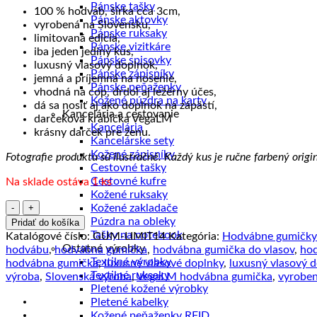
Pánske tašky
100 % hodváb, šírka cca 3cm,
Pánske aktovky
vyrobená na Slovensku,
Pánske ruksaky
limitovaná edícia,
Pánske vizitkáre
iba jeden jediný kus,
Pánske spisovky
luxusný vlasový doplnok,
Pánske zápisníky
jemná a príjemná na nosenie,
Pánske peňaženky
vhodná na cop, drdol aj ležérny účes,
Kožené púzdra na karty
dá sa nosiť aj ako doplnok na zápästí,
Kancelária a cestovanie
darčeková krabička VegaLM
Kancelária
krásny darček pre ženu.
Kancelárske sety
Kožené zápisníky
Fotografie produktu sú ilustračné. Každý kus je ručne farbený origi
Cestovné tašky
Cestovné kufre
Na sklade ostáva 1 ks
Kožené ruksaky
množstvo
Kožené zakladače
Gumička
Púzdra na obleky
Pridať do košíka
z
Tašky na notebook
Katalógové číslo:
GUM-LIMIT14
Kategória:
Hodvábne gumičky
pravého
Ostatné výrobky
hodvábu
,
hodvábna gumička
,
hodvábna gumička do vlasov
,
hod
hodvábu
Textilné výrobky
hodvábna gumička
,
luxusné vlasové doplnky
,
luxusný vlasový 
LIMITED_14
Textilné ruksaky
výroba
,
Slovenská výroba
,
VegaLM hodvábna gumička
,
vyroben
–
Pletené kožené výrobky
slovenská
Pletené kabelky
výroba
Kožené peňaženky RFID