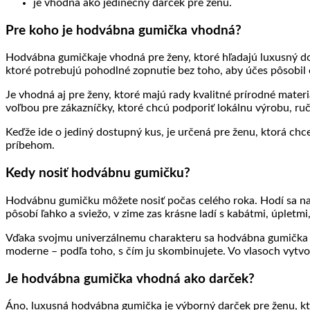
je vhodná ako jedinečný darček pre ženu.
Pre koho je hodvábna gumička vhodná?
Hodvábna gumičkaje vhodná pre ženy, ktoré hľadajú luxusný dop
ktoré potrebujú pohodlné zopnutie bez toho, aby účes pôsobil
Je vhodná aj pre ženy, ktoré majú rady kvalitné prírodné mate
voľbou pre zákazníčky, ktoré chcú podporiť lokálnu výrobu, ru
Keďže ide o jediný dostupný kus, je určená pre ženu, ktorá chce
príbehom.
Kedy nosiť hodvábnu gumičku?
Hodvábnu gumičku môžete nosiť počas celého roka. Hodí sa na be
pôsobí ľahko a sviežo, v zime zas krásne ladí s kabátmi, úpletm
Vďaka svojmu univerzálnemu charakteru sa hodvábna gumička d
moderne – podľa toho, s čím ju skombinujete. Vo vlasoch vytv
Je hodvábna gumička vhodná ako darček?
Áno, luxusná hodvábna gumička je výborný darček pre ženu, kto