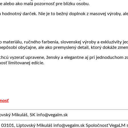
e alebo ako malá pozornosť pre blízku osobu.
 a hodnotný darček. Nie je to bežný doplnok z masovej výroby, 
ateriálu, ručného farbenia, slovenskej výroby a exkluzivity j
epôsobí obyčajne, ale ako premyslený detail, ktorý dokáže zmeni
ú vyzerať upravene, žensky a elegantne aj pri jednoduchom zopn
osť limitovanej edície.
nosť
vský Mikuláš, SK info@vegalm.sk
3101, Liptovský Mikuláš info@vegalm.sk Spoločnosť VegaLM sa