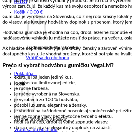
Gumička nie je sériovo vyrábaný produkt. Je to ručne vytvore
BLOG
výroba zaručujú, že každý kus má svoju osobitosť a nemožno 
Košík /
0.00
€
Gumička je vyrobená na Slovensku, čo z nej robí krásny lokáln
do vlasov, ale luxusný hodvábny doplnok s príbehom, ktorý jem
Hodvábna gumička je vhodná na cop, drdol, ležérne zopnutie vlas
nadčasovému vzhľadu ju môžete nosiť do práce, na večeru, osl
Žiadne produkty v košíku.
Ak hľadáte doplnok, ktorý je praktický, ženský a zároveň výni
dostupného kusu. Je vhodná pre ženy, ktoré si potrpia na kvalit
Vrátiť sa do obchodu
Prečo si vybrať hodvábnu gumičku VegaLM?
Pokladňa
+
existuje iba jeden jediný kus,
je súčasťou limitovanej edície,
Košík
je ručne farbená,
je ručne vyrobená na Slovensku,
je vyrobená zo 100 % hodvábu,
pôsobí luxusne, elegantne a žensky,
je vhodná na každodenné nosenie aj spoločenské príležito
jemne zopne vlasy bez zbytočne tvrdého efektu,
Žiadne produkty v košíku.
hodí sa na cop, drdol aj voľné zopnutie vlasov,
dá sa nosiť aj ako elegantný doplnok na zápästí,
Vrátiť sa do obchodu