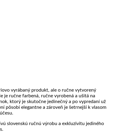
ériovo vyrábaný produkt, ale o ručne vytvorený
e je ručne farbená, ručne vyrobená a ušitá na
k, ktorý je skutočne jedinečný a po vypredaní už
 pôsobí elegantne a zároveň je šetrnejší k vlasom
 účesu.
tivú slovenskú ručnú výrobu a exkluzivitu jediného
s.