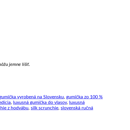
ôžu jemne líšiť.
gumička vyrobená na Slovensku
,
gumička zo 100 %
edícia
,
luxusná gumička do vlasov
,
luxusná
hie z hodvábu
,
silk scrunchie
,
slovenská ručná