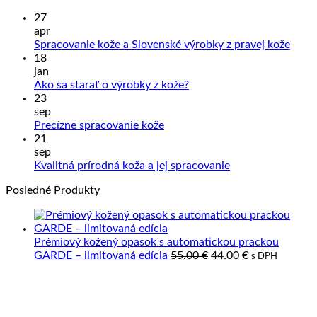
27
apr
Žiad
Spracovanie kože a Slovenské výrobky z pravej kože
kome
18
na
jan
Sprac
Žiadne
Ako sa starať o výrobky z kože?
kože
komentáre
23
na
a
sep
Ako
Slove
Žiadne
Precízne spracovanie kože
sa
výrob
komentáre
21
na
starať
z
sep
Precízne
o
prave
Žiadne
Kvalitná prírodná koža a jej spracovanie
spracovanie
výrobky
kože
komentáre
Posledné Produkty
kože
z
na
kože?
Kvalitná
prírodná
koža
Prémiový kožený opasok s automatickou prackou
a
Pôvodná
Aktuálna
GARDE – limitovaná edícia
55.00
€
44.00
€
s DPH
jej
cena
cena
spracovanie
bola:
je:
55.00 €.
44.00 €.