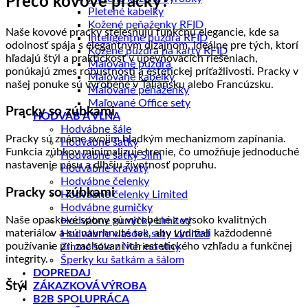
Prečo kovové pracky?
produkty
neprenikne
Pletené kabelky
GSM
Kožené peňaženky RFID
Naše kovové pracky stelesňujú funkčnú elegancie, kde sa
ani
Inteligentné púzdra RFID
odolnosť spája s elegantným dizajnom. Ideálne pre tých, ktorí
RF
Kožené púzdra na karty RFID
hľadajú štýl a praktickosť v upevňovacích riešeniach,
signál
Maľované púzdra
ponúkajú zmes robustnosti a estetickej príťažlivosti. Pracky v
Maľované kabelky
našej ponuke sú vyrobené v Taliansku alebo Francúzsku.
Maľované peňaženky
Maľované Office sety
Pracky so zúbkami
HODVÁB A VLNA
Hodvábne šále
Pracky sú známe svojim hladkým mechanizmom zapínania.
Hodvábne šatky
Funkcia zúbkov minimalizuje trenie, čo umožňuje jednoduché
Hodvábne šatky Slim
nastavenie pásu a dlhšiu životnosť popruhu.
Hodvábne kravaty
Hodvábne čelenky
Pracky so zúbkami
Hodvábne čelenky Limited
Hodvábne gumičky
Naše opaskové spony sú vyrobené z vysoko kvalitných
Hodvábne gumičky Limited
materiálov a sú navrhnuté tak, aby vydržali každodenné
Hodvábne vlasové sety Limited
používanie pri zachovaní ich estetického vzhľadu a funkčnej
Zimné šále z Merino vlny
integrity.
Šperky ku šatkám a šálom
DOPREDAJ
Štýl
ZÁKAZKOVÁ VÝROBA
B2B SPOLUPRÁCA