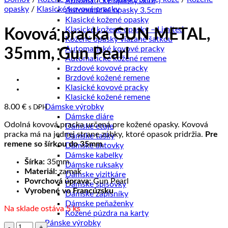
Automatické opasky 3cm
opasky
/
Klasické kovové pracky
Automatické opasky 3.5cm
Klasické kožené opasky
Klasické kožené opasky – Limited
Kovová pracka GUN METAL,
Kožené opasky viazané šatkou
Automatické kovové pracky
35mm, Gun Pearl
Automatické kožené remene
Brzdové kovové pracky
Brzdové kožené remene
Klasické kovové pracky
Klasické kožené remene
8.00
€
Dámske výrobky
s DPH
Dámske diáre
Odolná kovová pracka určená pre kožené opasky. Kovová
Dámske etuje
pracka má na jednej strane zúbky, ktoré opasok pridržia.
Pre
Dámske tašky
remene so šírkou do 35mm.
Dámske aktovky
Dámske kabelky
Šírka:
35mm
Dámske ruksaky
Materiál:
zamak
Dámske vizitkáre
Povrchová úprava:
Gun Pearl
Dámske spisovky
Vyrobené vo Francúzsku
Dámske zápisníky
Dámske peňaženky
Na sklade ostáva 5 ks
Kožené púzdra na karty
Pánske výrobky
množstvo