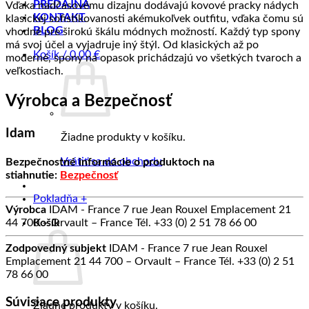
PREDAJŇA
Vďaka nadčasovému dizajnu dodávajú kovové pracky nádych
KONTAKT
klasickej sofistikovanosti akémukoľvek outfitu, vďaka čomu sú
BLOG
vhodné pre širokú škálu módnych možností. Každý typ spony
má svoj účel a vyjadruje iný štýl. Od klasických až po
Košík /
0.00
€
moderné, spony na opasok prichádzajú vo všetkých tvaroch a
veľkostiach.
Výrobca a Bezpečnosť
Idam
Žiadne produkty v košíku.
Vrátiť sa do obchodu
Bezpečnostné informácie o produktoch na
stiahnutie:
Bezpečnosť
Pokladňa
+
Výrobca
IDAM - France 7 rue Jean Rouxel Emplacement 21
Košík
44 700 – Orvault – France Tél. +33 (0) 2 51 78 66 00
Zodpovedný subjekt
IDAM - France 7 rue Jean Rouxel
Emplacement 21 44 700 – Orvault – France Tél. +33 (0) 2 51
78 66 00
Súvisiace produkty
Žiadne produkty v košíku.