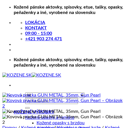
Skip
Kožené pánske aktovky, spisovky, etue, tašky, opasky,
to
peňaženky a iné, vyrobené na slovensku
content
LOKÁCIA
KONTAKT
09:00 - 15:00
+421 903 274 471
Kožené pánske aktovky, spisovky, etue, tašky, opasky,
peňaženky a iné, vyrobené na slovensku
Hľadať:
KOŽENÉ VÝROBKY
Kožené opasky a remene
Kožené opasky s brzdou
Domov
/
Kožené výrobky
/
Výrobky z pravej kože
/
Kožené