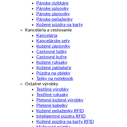
Pánske vizitkáre
Pánske spisovky
Pánske zápisníky
Pánske peňaženky
Kožené púzdra na karty
Kancelária a cestovanie
Kancelária
Kancelárske sety
Kožené zápisníky
Cestovné tašky
Cestovné kufre
Kožené ruksaky
Kožené zakladače
Púzdra na obleky
Tašky na notebook
Ostatné výrobky
Textilné výrobky
Textilné ruksaky
Pletené kožené výrobky
Pletené kabelky
Kožené peňaženky RFID
Inteligentné púzdra RFID
Kožené púzdra na karty RFID
Maľované púzdra