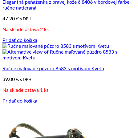
Elegantná peňaženka z pravej kože č.8406 v bordovej farbe,
ručne natieraná
47.20
€
s DPH
Na sklade ostáva 2 ks
Pridať do košíka
Ručne maľované púzdro 8583 s motívom Kvetu
39.00
€
s DPH
Na sklade ostáva 1 ks
Pridať do košíka