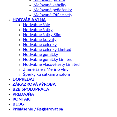
Maľované kabelky
Maľované peňaženky
Maľované Office sety
HODVÁB A VLNA
Hodvábne šále
Hodvábne šatky
Hodvábne šatky Slim
Hodvábne kravaty
Hodvábne čelenky
Hodvábne čelenky Limited
Hodvábne gumičky
Hodvábne gumičky Limited
Hodvábne vlasové sety Limited
Zimné šále z Merino vlny
Šperky ku šatkám a šálom
DOPREDAJ
ZÁKAZKOVÁ VÝROBA
B2B SPOLUPRÁCA
PREDAJŇA
KONTAKT
BLOG
Prihlásenie / Registrovať sa