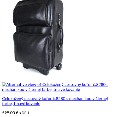
Celokožený cestovný kufor č.8280 s mechanikou v čiernej
farbe, tmavé kovanie
599.00
€
s DPH