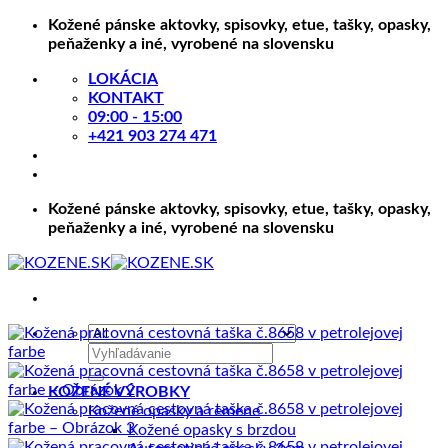
Skip
Kožené pánske aktovky, spisovky, etue, tašky, opasky,
to
peňaženky a iné, vyrobené na slovensku
content
LOKÁCIA
KONTAKT
09:00 - 15:00
+421 903 274 471
Kožené pánske aktovky, spisovky, etue, tašky, opasky,
peňaženky a iné, vyrobené na slovensku
Hľadať:
KOŽENÉ VÝROBKY
Kožené opasky a remene
Kožené opasky s brzdou