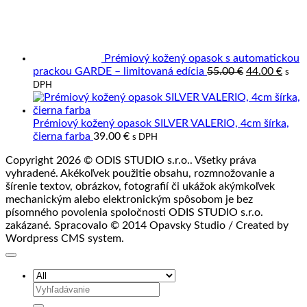
prírodná
koža
a
jej
spracovanie
Prémiový kožený opasok s automatickou
Pôvodná
Aktu
prackou GARDE – limitovaná edícia
55.00
€
44.00
€
s
cena
cena
DPH
bola:
je:
55.00 €.
44.00
Prémiový kožený opasok SILVER VALERIO, 4cm šírka,
čierna farba
39.00
€
s DPH
Copyright 2026 © ODIS STUDIO s.r.o.. Všetky práva
vyhradené. Akékoľvek použitie obsahu, rozmnožovanie a
šírenie textov, obrázkov, fotografií či ukážok akýmkoľvek
mechanickým alebo elektronickým spôsobom je bez
písomného povolenia spoločnosti ODIS STUDIO s.r.o.
zakázané. Spracovalo © 2014 Opavsky Studio / Created by
Wordpress CMS system.
Hľadať: