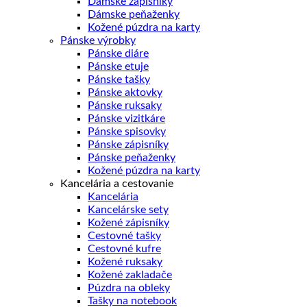
Dámske zápisníky
Dámske peňaženky
Kožené púzdra na karty
Pánske výrobky
Pánske diáre
Pánske etuje
Pánske tašky
Pánske aktovky
Pánske ruksaky
Pánske vizitkáre
Pánske spisovky
Pánske zápisníky
Pánske peňaženky
Kožené púzdra na karty
Kancelária a cestovanie
Kancelária
Kancelárske sety
Kožené zápisníky
Cestovné tašky
Cestovné kufre
Kožené ruksaky
Kožené zakladače
Púzdra na obleky
Tašky na notebook