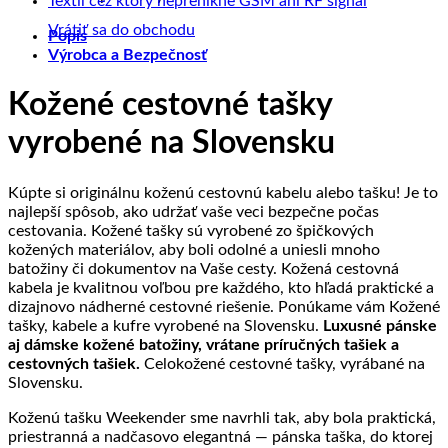
Textil cez ktorý neprenikne GSM ani RF signál
kože
o
Exkluzívne
prírodná
na
výrob
komentáre
Vrátiť sa do obchodu
Popis
výrobky
pletené
koža
Umelecké
na
z
Výrobca a Bezpečnosť
z
kožené
a
ručne
Textil
prave
kože?
výrobky
jej
frkané
cez
kože
spracovanie
kožené
ktorý
Kožené cestovné tašky
produkty
neprenikne
GSM
vyrobené na Slovensku
ani
RF
signál
Kúpte si originálnu koženú cestovnú kabelu alebo tašku! Je to
najlepší spôsob, ako udržať vaše veci bezpečne počas
cestovania. Kožené tašky sú vyrobené zo špičkových
kožených materiálov, aby boli odolné a uniesli mnoho
batožiny či dokumentov na Vaše cesty. Kožená cestovná
kabela je kvalitnou voľbou pre každého, kto hľadá praktické a
dizajnovo nádherné cestovné riešenie. Ponúkame vám Kožené
tašky, kabele a kufre vyrobené na Slovensku.
Luxusné pánske
aj dámske kožené batožiny, vrátane príručných tašiek a
cestovných tašiek.
Celokožené cestovné tašky, vyrábané na
Slovensku.
Koženú tašku Weekender sme navrhli tak, aby bola praktická,
priestranná a nadčasovo elegantná — pánska taška, do ktorej