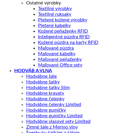
Ostatné výrobky
Textilné výrobky
Textilné ruksaky
Pletené kožené výrobky
Pletené kabelky
Kožené peňaženky RFID
Inteligentné púzdra RFID
Kožené púzdra na karty RFID
Maľované púzdra
Maľované kabelky
Maľované peňaženky
Maľované Office sety
HODVÁB A VLNA
Hodvábne šále
Hodvábne šatky
Hodvábne šatky Slim
Hodvábne kravaty
Hodvábne čelenky
Hodvábne čelenky Limited
Hodvábne gumičky
Hodvábne gumičky Limited
Hodvábne vlasové sety Limited
Zimné šále z Merino vlny
Šperky ku šatkám a šálom