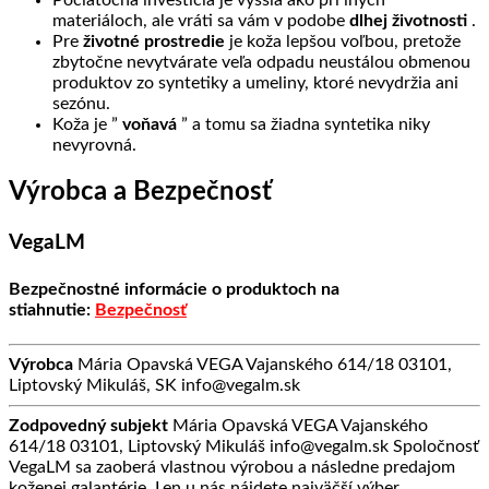
materiáloch, ale vráti sa vám v podobe
dlhej životnosti
.
Pre
životné prostredie
je koža lepšou voľbou, pretože
zbytočne nevytvárate veľa odpadu neustálou obmenou
produktov zo syntetiky a umeliny, ktoré nevydržia ani
sezónu.
Koža je ”
voňavá
” a tomu sa žiadna syntetika niky
nevyrovná.
Výrobca a Bezpečnosť
VegaLM
Bezpečnostné informácie o produktoch na
stiahnutie:
Bezpečnosť
Výrobca
Mária Opavská VEGA Vajanského 614/18 03101,
Liptovský Mikuláš, SK info@vegalm.sk
Zodpovedný subjekt
Mária Opavská VEGA Vajanského
614/18 03101, Liptovský Mikuláš info@vegalm.sk Spoločnosť
VegaLM sa zaoberá vlastnou výrobou a následne predajom
koženej galantérie. Len u nás nájdete najväčší výber