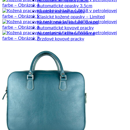
Automatické opasky 3cm
Automatické opasky 3.5cm
Klasické kožené opasky
Klasické kožené opasky – Limited
Kožené opasky viazané šatkou
Automatické kovové pracky
Automatické kožené remene
Brzdové kovové pracky
Brzdové kožené remene
Klasické kovové pracky
Klasické kožené remene
Dámske výrobky
Dámske diáre
Dámske etuje
Dámske tašky
Dámske aktovky
Dámske kabelky
Dámske ruksaky
Dámske vizitkáre
Dámske spisovky
Dámske zápisníky
Dámske peňaženky
Kožené púzdra na karty
Pánske výrobky