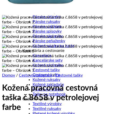
Pánske diáre
Pánske etuje
Pánske tašky
Pánske aktovky
Pánske ruksaky
Pánske vizitkáre
Pánske spisovky
Pánske zápisníky
Pánske peňaženky
Kožené púzdra na karty
Kancelária a cestovanie
Kancelária
Kancelárske sety
Kožené zápisníky
Cestovné tašky
Cestovné kufre
Domov
/
Cestovný program
/
Cestovné tašky
Kožené ruksaky
Kožené zakladače
Kožená pracovná cestovná
Púzdra na obleky
Tašky na notebook
taška č.8658 v petrolejovej
Ostatné výrobky
Textilné výrobky
farbe
Textilné ruksaky
Pletené kožené výrobky