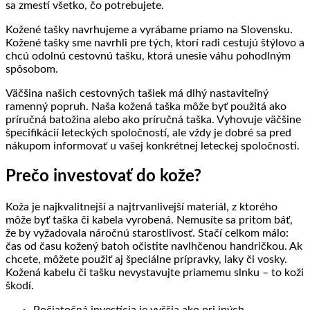
sa zmestí všetko, čo potrebujete.
Kožené tašky navrhujeme a vyrábame priamo na Slovensku.
Kožené tašky sme navrhli pre tých, ktorí radi cestujú štýlovo a
chcú odolnú cestovnú tašku, ktorá unesie váhu pohodlným
spôsobom.
Väčšina našich cestovných tašiek má dlhý nastaviteľný
ramenný popruh. Naša kožená taška môže byť použitá ako
príručná batožina alebo ako príručná taška. Vyhovuje väčšine
špecifikácií leteckých spoločností, ale vždy je dobré sa pred
nákupom informovať u vašej konkrétnej leteckej spoločnosti.
Prečo investovať do kože?
Koža je najkvalitnejší a najtrvanlivejší materiál, z ktorého
môže byť taška či kabela vyrobená. Nemusíte sa pritom báť,
že by vyžadovala náročnú starostlivosť. Stačí celkom málo:
čas od času kožený batoh očistite navlhčenou handričkou. Ak
chcete, môžete použiť aj špeciálne prípravky, laky či vosky.
Kožená kabelu či tašku nevystavujte priamemu slnku – to koži
škodí.
Počiatočná investícia je vyššia ako pri iných