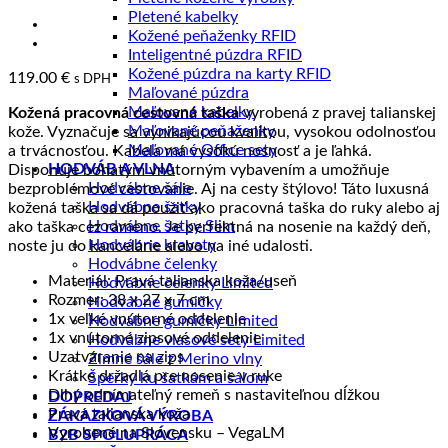
Pletené kabelky
Kožené peňaženky RFID
Inteligentné púzdra RFID
Kožené púzdra na karty RFID
119.00
€
s DPH
Maľované púzdra
Maľované kabelky
Kožená pracovná cestovná taška
vyrobená z pravej talianskej
Maľované peňaženky
kože. Vyznačuje sa vynikajúcou kvalitou, vysokou odolnosťou
Maľované Office sety
a trvácnosťou. Kabela má vysokú nosnosť a je ľahká.
HODVÁB A VLNA
Disponuje bohatým vnútorným vybavením a umožňuje
Hodvábne šále
bezproblémové cestovanie. Aj na cesty štýlovo! Táto luxusná
Hodvábne šatky
kožená taška sa dá použiť ako pracovná taška do ruky alebo aj
Hodvábne šatky Slim
ako taška cez rameno. Je perfektná na nosenie na každý deň,
Hodvábne kravaty
noste ju do kancelárie alebo na iné udalosti.
Hodvábne čelenky
Materiál: Pravá talianska koža/useň
Hodvábne čelenky Limited
Rozmer: 38 x 27 x 7 cm
Hodvábne gumičky
1x veľké vnútorné oddelenie
Hodvábne gumičky Limited
1x vnútorné zipsové oddelenie
Hodvábne vlasové sety Limited
Uzatváranie na zips
Zimné šále z Merino vlny
Krátke držadlá pre nosenie v ruke
Šperky ku šatkám a šálom
Dlhý odnímateľný remeň s nastaviteľnou dĺžkou
DOPREDAJ
Pravá talianska koža
ZÁKAZKOVÁ VÝROBA
Vyrobené na Slovensku – VegaLM
B2B SPOLUPRÁCA