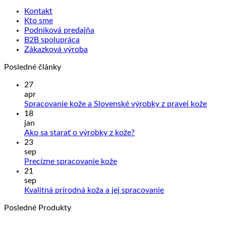
Kontakt
Kto sme
Podniková predajňa
B2B spolupráca
Zákazková výroba
Posledné články
27
apr
Žiad
Spracovanie kože a Slovenské výrobky z pravej kože
kome
18
na
jan
Sprac
Žiadne
Ako sa starať o výrobky z kože?
kože
komentáre
23
na
a
sep
Ako
Slove
Žiadne
Precízne spracovanie kože
sa
výrob
komentáre
21
na
starať
z
sep
Precízne
o
prave
Žiadne
Kvalitná prírodná koža a jej spracovanie
spracovanie
výrobky
kože
komentáre
Posledné Produkty
kože
z
na
kože?
Kvalitná