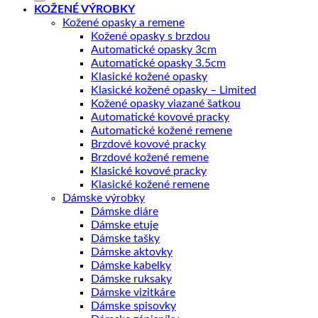
KOŽENÉ VÝROBKY
Kožené opasky a remene
Kožené opasky s brzdou
Automatické opasky 3cm
Automatické opasky 3.5cm
Klasické kožené opasky
Klasické kožené opasky – Limited
Kožené opasky viazané šatkou
Automatické kovové pracky
Automatické kožené remene
Brzdové kovové pracky
Brzdové kožené remene
Klasické kovové pracky
Klasické kožené remene
Dámske výrobky
Dámske diáre
Dámske etuje
Dámske tašky
Dámske aktovky
Dámske kabelky
Dámske ruksaky
Dámske vizitkáre
Dámske spisovky