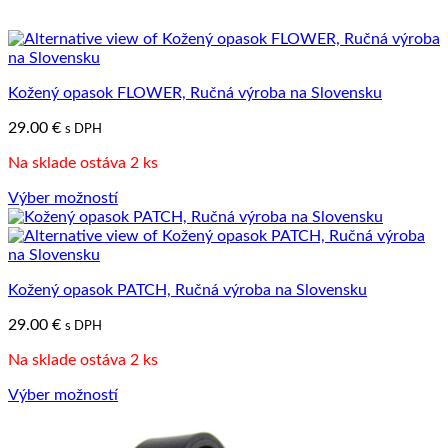
Kožený opasok FLOWER, Ručná výroba na Slovensku
29.00
€
s DPH
Na sklade ostáva 2 ks
Výber možností
Tento
produkt
má
viacero
Kožený opasok PATCH, Ručná výroba na Slovensku
variantov.
Možnosti
29.00
€
s DPH
si
môžete
Na sklade ostáva 2 ks
vybrať
na
Výber možností
stránke
Tento
produktu.
produkt