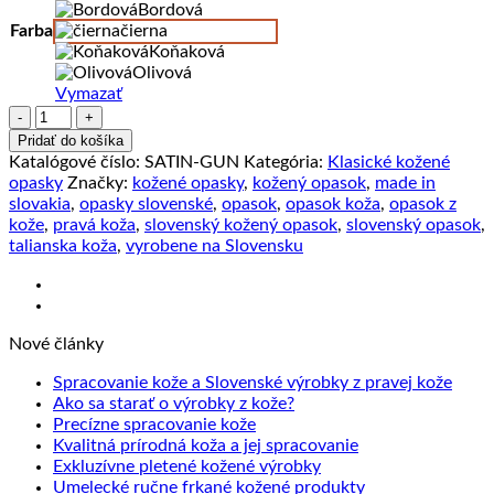
Bordová
Farba
čierna
Koňaková
Olivová
Vymazať
množstvo
Kožený
Pridať do košíka
opasok
Katalógové číslo:
SATIN-GUN
Kategória:
Klasické kožené
SATIN
opasky
Značky:
kožené opasky
,
kožený opasok
,
made in
GUN,
slovakia
,
opasky slovenské
,
opasok
,
opasok koža
,
opasok z
šírka
kože
,
pravá koža
,
slovenský kožený opasok
,
slovenský opasok
,
3.3cm,
talianska koža
,
vyrobene na Slovensku
Ručná
výroba
na
Slovensku
Nové články
Žiad
Spracovanie kože a Slovenské výrobky z pravej kože
Žiadne
kome
Ako sa starať o výrobky z kože?
na
Žiadne
komentáre
Precízne spracovanie kože
na
Sprac
komentáre
Žiadne
Kvalitná prírodná koža a jej spracovanie
na
Ako
kože
Žiadne
komentáre
Exkluzívne pletené kožené výrobky
Precízne
sa
na
a
komentáre
Žiadne
Umelecké ručne frkané kožené produkty