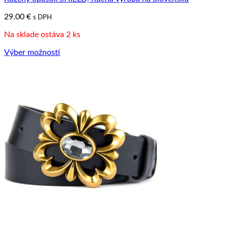
29.00
€
s DPH
Na sklade ostáva 2 ks
Výber možností
Tento
produkt
má
viacero
variantov.
Možnosti
si
môžete
vybrať
na
stránke
produktu.