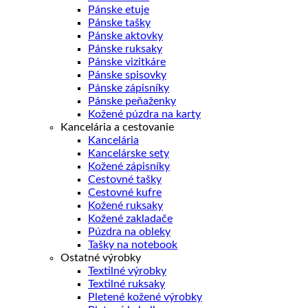
Pánske etuje
Pánske tašky
Pánske aktovky
Pánske ruksaky
Pánske vizitkáre
Pánske spisovky
Pánske zápisníky
Pánske peňaženky
Kožené púzdra na karty
Kancelária a cestovanie
Kancelária
Kancelárske sety
Kožené zápisníky
Cestovné tašky
Cestovné kufre
Kožené ruksaky
Kožené zakladače
Púzdra na obleky
Tašky na notebook
Ostatné výrobky
Textilné výrobky
Textilné ruksaky
Pletené kožené výrobky