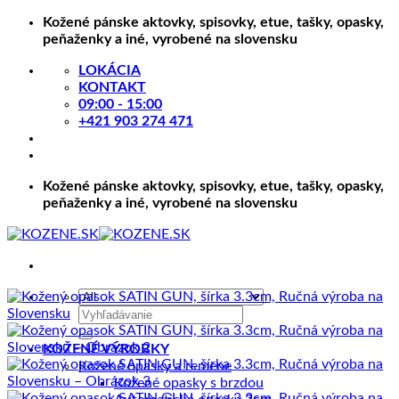
Skip
Kožené pánske aktovky, spisovky, etue, tašky, opasky,
to
peňaženky a iné, vyrobené na slovensku
content
LOKÁCIA
KONTAKT
09:00 - 15:00
+421 903 274 471
Kožené pánske aktovky, spisovky, etue, tašky, opasky,
peňaženky a iné, vyrobené na slovensku
Hľadať:
KOŽENÉ VÝROBKY
Kožené opasky a remene
Kožené opasky s brzdou