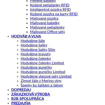
Pletené kabelky
Kožené peňaženky RFID
Inteligentné púzdra RFID
Kožené púzdra na karty RFID
Maľované púzdra
Maľované kabelky
Maľované peňaženky
Maľované Office sety
HODVÁB A VLNA
Hodvábne šále
Hodvábne šatky
Hodvábne šatky Slim
Hodvábne kravaty
Hodvábne čelenky
Hodvábne čelenky Limited
Hodvábne gumičky
Hodvábne gumičky Limited
Hodvábne vlasové sety Limited
Zimné šále z Merino vlny
Šperky ku šatkám a šálom
DOPREDAJ
ZÁKAZKOVÁ VÝROBA
B2B SPOLUPRÁCA
PREDAJŇA