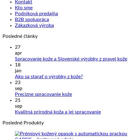
Kontakt
produktu.
Kto sme
Podniková predajňa
B2B spolupráca
Zákazková výroba
Posledné články
27
apr
Žiad
Spracovanie kože a Slovenské výrobky z pravej kože
kome
18
na
jan
Sprac
Žiadne
Ako sa starať o výrobky z kože?
kože
komentáre
23
na
a
sep
Ako
Slove
Žiadne
Precízne spracovanie kože
sa
výrob
komentáre
21
na
starať
z
sep
Precízne
o
prave
Žiadne
Kvalitná prírodná koža a jej spracovanie
spracovanie
výrobky
kože
komentáre
Posledné Produkty
kože
z
na
kože?
Kvalitná
prírodná