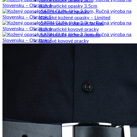
Automatické opasky 3cm
Automatické opasky 3.5cm
Klasické kožené opasky
Klasické kožené opasky – Limited
Kožené opasky viazané šatkou
Automatické kovové pracky
Automatické kožené remene
Brzdové kovové pracky
Brzdové kožené remene
Klasické kovové pracky
Klasické kožené remene
Dámske výrobky
Dámske diáre
Dámske etuje
Dámske tašky
Dámske aktovky
Dámske kabelky
Dámske ruksaky
Dámske vizitkáre
Dámske spisovky
Dámske zápisníky
Dámske peňaženky
Kožené púzdra na karty
Pánske výrobky