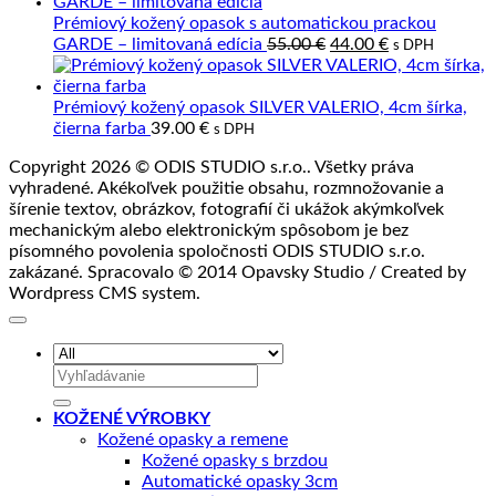
koža
Prémiový kožený opasok s automatickou prackou
a
Pôvodná
Aktuálna
GARDE – limitovaná edícia
55.00
€
44.00
€
s DPH
jej
cena
cena
spracovanie
bola:
je:
55.00 €.
44.00 €.
Prémiový kožený opasok SILVER VALERIO, 4cm šírka,
čierna farba
39.00
€
s DPH
Copyright 2026 © ODIS STUDIO s.r.o.. Všetky práva
vyhradené. Akékoľvek použitie obsahu, rozmnožovanie a
šírenie textov, obrázkov, fotografií či ukážok akýmkoľvek
mechanickým alebo elektronickým spôsobom je bez
písomného povolenia spoločnosti ODIS STUDIO s.r.o.
zakázané. Spracovalo © 2014 Opavsky Studio / Created by
Wordpress CMS system.
Hľadať:
KOŽENÉ VÝROBKY
Kožené opasky a remene
Kožené opasky s brzdou
Automatické opasky 3cm