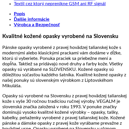
spracovanie
starať
na
Kvalitná
Slove
komentáre
Žiadne
Textil cez ktorý neprenikne GSM ani RF signál
kože
o
Exkluzívne
prírodná
na
výrob
komentáre
Popis
výrobky
pletené
koža
Umelecké
na
z
Ďalšie informácie
z
kožené
a
ručne
Textil
prave
Výrobca a Bezpečnosť
kože?
výrobky
jej
frkané
cez
kože
spracovanie
kožené
ktorý
Kvalitné kožené opasky vyrobené na Slovensku
produkty
neprenikne
GSM
ani
Pánske opasky vyrobené z pravej hovädzej talianskej kože s
RF
modernými alebo klasickými prackami vám dodáme v dĺžke,
signál
ktorú si vyberiete. Ponuka praciek sa priebežne mení a
dopĺňa. Taktiež sa pridávajú nové druhy a farby kože. Všetky
opasky sú vyrábané na SLOVENSKU. Kožené opasky sú
dôležitou súčasťou každého šatníka. Kvalitné kožené opasky z
našej ponuky sú slovenským výrobkom z Liptovskéhom
Mikuláša.
Opasky sú vyrobené na Slovensku z pravej hovädzej talianskej
kože s vyše 30 ročnou tradíciou ručnej výroby. VEGALM je
slovenská značka založená v roku 1993. V ponuke značky
dominujú vysoko kvalitné kožené výrobky – opasky, tašky,
kabelky, peňaženky vyrobené z pravej talianskej kože. Kožené
pánske a dámske opasky z pravej kože vyrábame prevažne z
hovädzej usne. Opasky vyrobené na Slovensku v rôznom