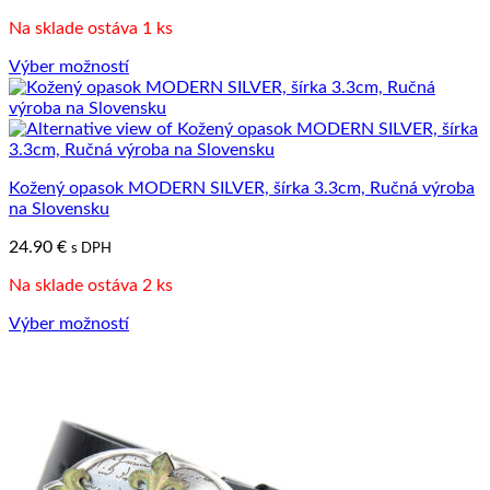
Na sklade ostáva 1 ks
Výber možností
Tento
produkt
má
viacero
variantov.
Kožený opasok MODERN SILVER, šírka 3.3cm, Ručná výroba
Možnosti
na Slovensku
si
môžete
24.90
€
s DPH
vybrať
na
Na sklade ostáva 2 ks
stránke
produktu.
Výber možností
Tento
produkt
má
viacero
variantov.
Možnosti
si
môžete