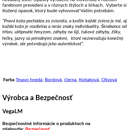
farebnom prevedení a v rôznych štýloch a šírkach. Vyberte si
Kožený opasok, ktorý bude vyhovovať Vašim potrebám.
“Pravá koža pochádza zo zvieraťa, a keďže každé zviera je iné, aj
každá koža je rozdielna a nesie znaky individuality. Škrabance od
tŕňov, uštipnutie hmyzom, záhyby na šiji, tukové záhyby, žilky,
hrčky, jazvy sú prírodnými znakmi, ktoré neznevažujú konečný
výrobok, ale potvrdzujú jeho autentickosť”.
Farba
Tmavo hnedá
,
Bordová
,
čierna
,
Koňaková
,
Olivová
Výrobca a Bezpečnosť
VegaLM
Bezpečnostné informácie o produktoch na
stiahnutie:
Bezpečnosť