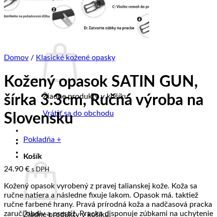
PREDAJŇA
KONTAKT
BLOG
Košík /
0.00
€
Domov
/
Klasické kožené opasky
Kožený opasok SATIN GUN,
Žiadne produkty v košíku.
šírka 3.3cm, Ručná výroba na
Vrátiť sa do obchodu
Slovensku
Pokladňa
+
Košík
24.90
€
s DPH
Kožený opasok vyrobený z pravej talianskej kože. Koža sa
ručne natiera a následne fixuje lakom. Opasok má. taktiež
ručne farbené hrany. Pravá prírodná koža a nadčasová pracka
zaručí obdiv a prestíž. Pracka disponuje zúbkami na uchytenie
Žiadne produkty v košíku.