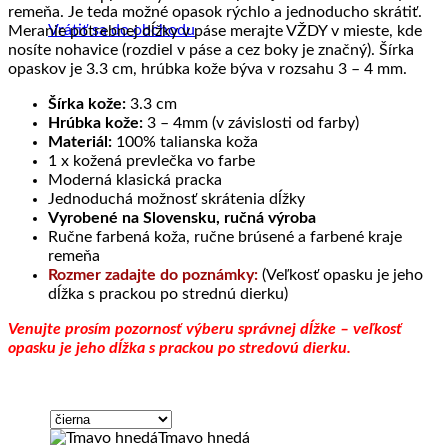
remeňa. Je teda možné opasok rýchlo a jednoducho skrátiť.
Vrátiť sa do obchodu
Meranie potrebnej dĺžky v páse merajte VŽDY v mieste, kde
nosíte nohavice (rozdiel v páse a cez boky je značný). Šírka
opaskov je 3.3 cm, hrúbka kože býva v rozsahu 3 – 4 mm.
Šírka kože:
3.3 cm
Hrúbka kože:
3 – 4mm (v závislosti od farby)
Materiál:
100% talianska koža
1 x kožená prevlečka vo farbe
Moderná klasická pracka
Jednoduchá možnosť skrátenia dĺžky
Vyrobené na Slovensku, ručná výroba
Ručne farbená koža, ručne brúsené a farbené kraje
remeňa
Rozmer zadajte do poznámky:
(Veľkosť opasku je jeho
dĺžka s prackou po strednú dierku)
Venujte prosím pozornosť výberu správnej dĺžke – veľkosť
opasku je jeho dĺžka s prackou po stredovú dierku.
Tmavo hnedá