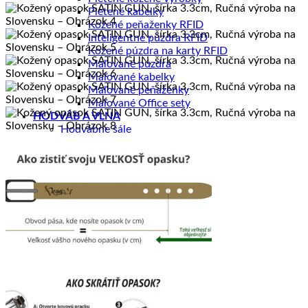
Pletené kabelky
Kožené peňaženky RFID
Inteligentné púzdra RFID
Kožené púzdra na karty RFID
Maľované púzdra
Maľované kabelky
Maľované peňaženky
Maľované Office sety
HODVÁB A VLNA
Hodvábne šále
Hodvábne šatky
Hodvábne šatky Slim
Hodvábne kravaty
Hodvábne čelenky
Hodvábne čelenky Limited
Hodvábne gumičky
Hodvábne gumičky Limited
Hodvábne vlasové sety Limited
Zimné šále z Merino vlny
Šperky ku šatkám a šálom
DOPREDAJ
ZÁKAZKOVÁ VÝROBA
B2B SPOLUPRÁCA