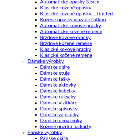
Automatické opasky 3.5cm
Klasické kožené opasky
Klasické kožené opasky – Limited
Kožené opasky viazané šatkou
Automatické kovové pracky
Automatické kožené remene
Brzdové kovové pracky
Brzdové kožené remene
Klasické kovové pracky
Klasické kožené remene
Dámske výrobky
Dámske diáre
Dámske etuje
Dámske tašky
Dámske aktovky
Dámske kabelky
Dámske ruksaky
Dámske vizitkáre
Dámske spisovky
Dámske zápisníky
Dámske peňaženky
Kožené púzdra na karty
Pánske výrobky
Pánske diáre