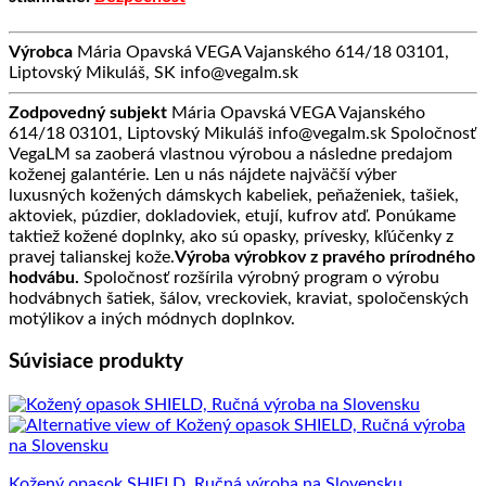
Výrobca
Mária Opavská VEGA Vajanského 614/18 03101,
Liptovský Mikuláš, SK info@vegalm.sk
Zodpovedný subjekt
Mária Opavská VEGA Vajanského
614/18 03101, Liptovský Mikuláš info@vegalm.sk Spoločnosť
VegaLM sa zaoberá vlastnou výrobou a následne predajom
koženej galantérie. Len u nás nájdete najväčší výber
luxusných kožených dámskych kabeliek, peňaženiek, tašiek,
aktoviek, púzdier, dokladoviek, etují, kufrov atď. Ponúkame
taktiež kožené doplnky, ako sú opasky, prívesky, kľúčenky z
pravej talianskej kože.
Výroba výrobkov z pravého prírodného
hodvábu.
Spoločnosť rozšírila výrobný program o výrobu
hodvábnych šatiek, šálov, vreckoviek, kraviat, spoločenských
motýlikov a iných módnych doplnkov.
Súvisiace produkty
Kožený opasok SHIELD, Ručná výroba na Slovensku