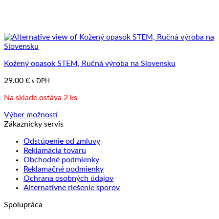
Kožený opasok STEM, Ručná výroba na Slovensku
29.00
€
s DPH
Na sklade ostáva 2 ks
Výber možností
Tento
Zákaznícky servis
produkt
Odstúpenie od zmluvy
má
Reklamácia tovaru
viacero
Obchodné podmienky
variantov.
Reklamačné podmienky
Možnosti
Ochrana osobných údajov
si
Alternatívne riešenie sporov
môžete
vybrať
Spolupráca
na
stránke