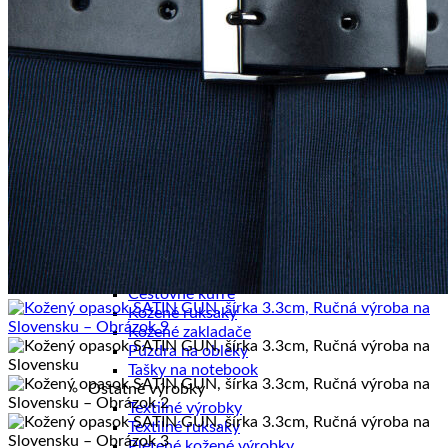
Pánske diáre
Pánske etuje
Pánske tašky
Pánske aktovky
Pánske ruksaky
Pánske vizitkáre
Pánske spisovky
Pánske zápisníky
Pánske peňaženky
Kožené púzdra na karty
Kancelária a cestovanie
Kancelária
Kancelárske sety
Kožené zápisníky
Cestovné tašky
Cestovné kufre
Kožené ruksaky
Kožené zakladače
Púzdra na obleky
Tašky na notebook
Ostatné výrobky
Textilné výrobky
Textilné ruksaky
Pletené kožené výrobky