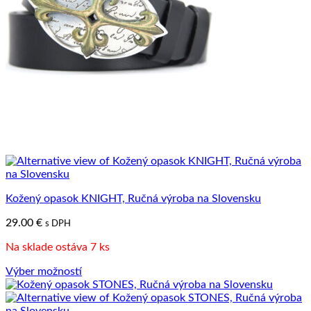
vybrať
na
stránke
produktu.
Kožený opasok KNIGHT, Ručná výroba na Slovensku
29.00
€
s DPH
Na sklade ostáva 7 ks
Výber možností
Tento
produkt
má