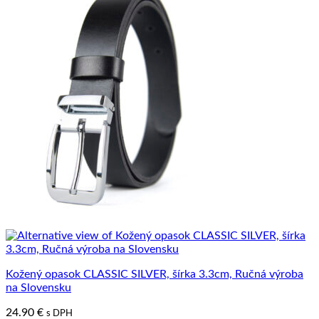
má
viacero
variantov.
Možnosti
si
môžete
vybrať
na
stránke
produktu.
Kožený opasok CLASSIC SILVER, šírka 3.3cm, Ručná výroba
na Slovensku
24.90
€
s DPH