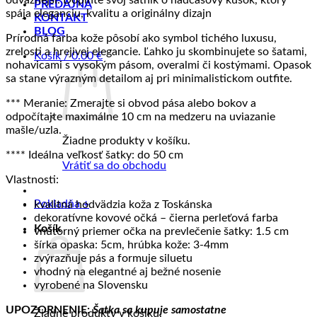
PREDAJŇA
spája eleganciu, kvalitu a originálny dizajn
KONTAKT
BLOG
Prírodná farba kože pôsobí ako symbol tichého luxusu,
zrelosti a hrejivej elegancie. Ľahko ju skombinujete so šatami,
Košík /
0.00
€
nohavicami s vysokým pásom, overalmi či kostýmami. Opasok
sa stane výrazným detailom aj pri minimalistickom outfite.
*** Meranie: Zmerajte si obvod pása alebo bokov a
odpočítajte maximálne 10 cm na medzeru na uviazanie
mašle/uzla.
Žiadne produkty v košíku.
**** Ideálna veľkosť šatky: do 50 cm
Vrátiť sa do obchodu
Vlastnosti:
Pokladňa
+
kvalitná hodvädzia koža z Toskánska
dekoratívne kovové očká – čierna perleťová farba
Košík
vnútorný priemer očka na prevlečenie šatky: 1.5 cm
šírka opaska: 5cm, hrúbka kože: 3-4mm
zvýrazňuje pás a formuje siluetu
vhodný na elegantné aj bežné nosenie
vyrobené na Slovensku
UPOZORNENIE:
Šatka sa kupuje samostatne
Žiadne produkty v košíku.