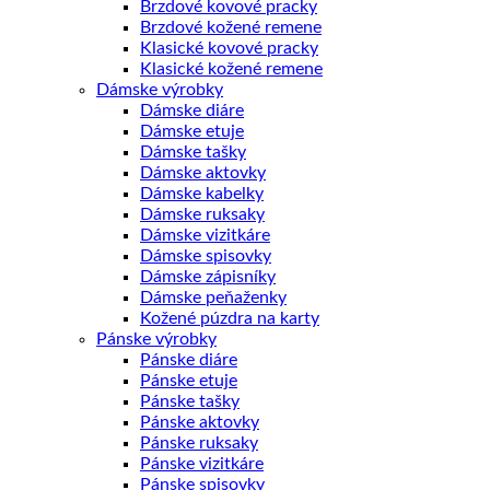
Brzdové kovové pracky
Brzdové kožené remene
Klasické kovové pracky
Klasické kožené remene
Dámske výrobky
Dámske diáre
Dámske etuje
Dámske tašky
Dámske aktovky
Dámske kabelky
Dámske ruksaky
Dámske vizitkáre
Dámske spisovky
Dámske zápisníky
Dámske peňaženky
Kožené púzdra na karty
Pánske výrobky
Pánske diáre
Pánske etuje
Pánske tašky
Pánske aktovky
Pánske ruksaky
Pánske vizitkáre
Pánske spisovky