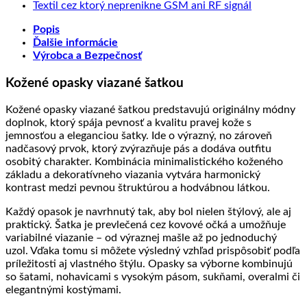
spracovanie
starať
na
Kvalitná
Slove
komentáre
Žiadne
Textil cez ktorý neprenikne GSM ani RF signál
kože
o
Exkluzívne
prírodná
na
výrob
komentáre
Popis
výrobky
pletené
koža
Umelecké
na
z
Ďalšie informácie
z
kožené
a
ručne
Textil
prave
Výrobca a Bezpečnosť
kože?
výrobky
jej
frkané
cez
kože
spracovanie
kožené
ktorý
Kožené opasky viazané šatkou
produkty
neprenikne
GSM
ani
Kožené opasky viazané šatkou predstavujú originálny módny
RF
doplnok, ktorý spája pevnosť a kvalitu pravej kože s
signál
jemnosťou a eleganciou šatky. Ide o výrazný, no zároveň
nadčasový prvok, ktorý zvýrazňuje pás a dodáva outfitu
osobitý charakter. Kombinácia minimalistického koženého
základu a dekoratívneho viazania vytvára harmonický
kontrast medzi pevnou štruktúrou a hodvábnou látkou.
Každý opasok je navrhnutý tak, aby bol nielen štýlový, ale aj
praktický. Šatka je prevlečená cez kovové očká a umožňuje
variabilné viazanie – od výraznej mašle až po jednoduchý
uzol. Vďaka tomu si môžete výsledný vzhľad prispôsobiť podľa
príležitosti aj vlastného štýlu. Opasky sa výborne kombinujú
so šatami, nohavicami s vysokým pásom, sukňami, overalmi či
elegantnými kostýmami.