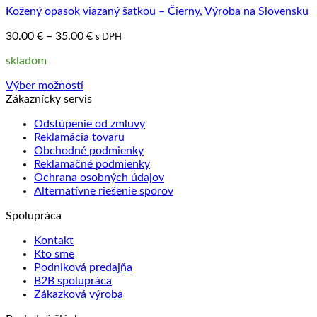
Kožený opasok viazaný šatkou – Čierny, Výroba na Slovensku
Price
30.00
€
–
35.00
€
s DPH
range:
skladom
30.00 €
through
Výber možností
35.00 €
Tento
Zákaznícky servis
produkt
Odstúpenie od zmluvy
má
Reklamácia tovaru
viacero
Obchodné podmienky
variantov.
Reklamačné podmienky
Možnosti
Ochrana osobných údajov
si
Alternatívne riešenie sporov
môžete
vybrať
Spolupráca
na
stránke
Kontakt
produktu.
Kto sme
Podniková predajňa
B2B spolupráca
Zákazková výroba