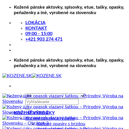
Skip
Kožené pánske aktovky, spisovky, etue, tašky, opasky,
to
peňaženky a iné, vyrobené na slovensku
content
LOKÁCIA
KONTAKT
09:00 - 15:00
+421 903 274 471
Kožené pánske aktovky, spisovky, etue, tašky, opasky,
peňaženky a iné, vyrobené na slovensku
Hľadať:
KOŽENÉ VÝROBKY
Kožené opasky a remene
Kožené opasky s brzdou