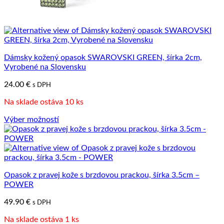
Dámsky kožený opasok SWAROVSKI GREEN, šírka 2cm,
Vyrobené na Slovensku
24.00
€
s DPH
Na sklade ostáva 10 ks
Výber možností
Tento
produkt
má
viacero
variantov.
Opasok z pravej kože s brzdovou prackou, šírka 3.5cm –
Možnosti
POWER
si
môžete
49.90
€
s DPH
vybrať
na
Na sklade ostáva 1 ks
stránke