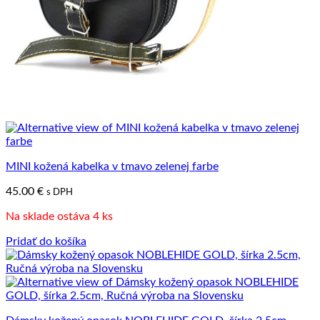
stránke
produktu.
MINI kožená kabelka v tmavo zelenej farbe
45.00
€
s DPH
Na sklade ostáva 4 ks
Pridať do košíka