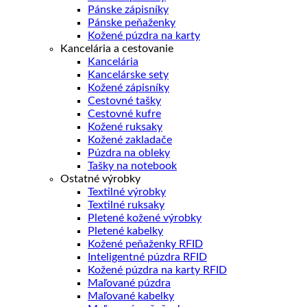
Pánske zápisníky
Pánske peňaženky
Kožené púzdra na karty
Kancelária a cestovanie
Kancelária
Kancelárske sety
Kožené zápisníky
Cestovné tašky
Cestovné kufre
Kožené ruksaky
Kožené zakladače
Púzdra na obleky
Tašky na notebook
Ostatné výrobky
Textilné výrobky
Textilné ruksaky
Pletené kožené výrobky
Pletené kabelky
Kožené peňaženky RFID
Inteligentné púzdra RFID
Kožené púzdra na karty RFID
Maľované púzdra
Maľované kabelky