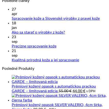
Posledné články
27
apr
Žiad
Spracovanie kože a Slovenské výrobky z pravej kože
kome
18
na
jan
Sprac
Žiadne
Ako sa starať o výrobky z kože?
kože
komentáre
23
na
a
sep
Ako
Slove
Žiadne
Precízne spracovanie kože
sa
výrob
komentáre
21
na
starať
z
sep
Precízne
o
prave
Žiadne
Kvalitná prírodná koža a jej spracovanie
spracovanie
výrobky
kože
komentáre
Posledné Produkty
kože
z
na
kože?
Kvalitná
prírodná
koža
Prémiový kožený opasok s automatickou prackou
a
Pôvodná
Aktuálna
GARDE – limitovaná edícia
55.00
€
44.00
€
s DPH
jej
cena
cena
spracovanie
bola:
je:
55.00 €.
44.00 €.
Prémiový kožený opasok SILVER VALERIO, 4cm šírka,