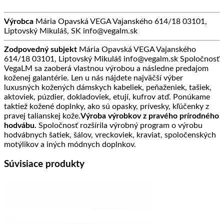
Výrobca
Mária Opavská VEGA Vajanského 614/18 03101,
Liptovský Mikuláš, SK info@vegalm.sk
Zodpovedný subjekt
Mária Opavská VEGA Vajanského
614/18 03101, Liptovský Mikuláš info@vegalm.sk Spoločnosť
VegaLM sa zaoberá vlastnou výrobou a následne predajom
koženej galantérie. Len u nás nájdete najväčší výber
luxusných kožených dámskych kabeliek, peňaženiek, tašiek,
aktoviek, púzdier, dokladoviek, etují, kufrov atď. Ponúkame
taktiež kožené doplnky, ako sú opasky, prívesky, kľúčenky z
pravej talianskej kože.
Výroba výrobkov z pravého prírodného
hodvábu.
Spoločnosť rozšírila výrobný program o výrobu
hodvábnych šatiek, šálov, vreckoviek, kraviat, spoločenských
motýlikov a iných módnych doplnkov.
Súvisiace produkty