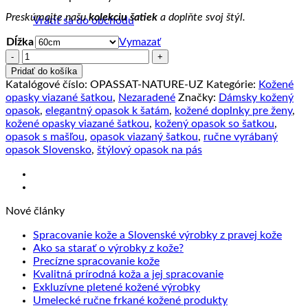
Preskúmajte našu
kolekciu šatiek
a doplňte svoj štýl.
Vrátiť sa do obchodu
Dĺžka
Vymazať
množstvo
Kožený
Pridať do košíka
úzky
Katalógové číslo:
OPASSAT-NATURE-UZ
Kategórie:
Kožené
opasok
opasky viazané šatkou
,
Nezaradené
Značky:
Dámsky kožený
viazaný
opasok
,
elegantný opasok k šatám
,
kožené doplnky pre ženy
,
šatkou
kožené opasky viazané šatkou
,
kožený opasok so šatkou
,
–
opasok s mašľou
,
opasok viazaný šatkou
,
ručne vyrábaný
Prírodný,
opasok Slovensko
,
štýlový opasok na pás
Výroba
na
Slovensku
Nové články
Žiad
Spracovanie kože a Slovenské výrobky z pravej kože
Žiadne
kome
Ako sa starať o výrobky z kože?
na
Žiadne
komentáre
Precízne spracovanie kože
na
Sprac
komentáre
Žiadne
Kvalitná prírodná koža a jej spracovanie
na
Ako
kože
Žiadne
komentáre
Exkluzívne pletené kožené výrobky
Precízne
sa
na
a
komentáre
Žiadne
Umelecké ručne frkané kožené produkty