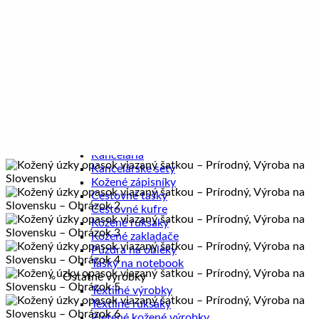
Pánske diáre
Pánske etuje
Pánske tašky
Pánske aktovky
Pánske ruksaky
Pánske vizitkáre
Pánske spisovky
Pánske zápisníky
Pánske peňaženky
Kožené púzdra na karty
Kancelária a cestovanie
Kancelária
Kancelárske sety
Kožené zápisníky
Cestovné tašky
Cestovné kufre
Kožené ruksaky
Kožené zakladače
Púzdra na obleky
Tašky na notebook
Ostatné výrobky
Textilné výrobky
Textilné ruksaky
Pletené kožené výrobky