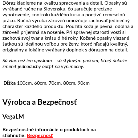
Dôraz kladieme na kvalitu spracovania a detail. Opasky sú
vyrábané ručne na Slovensku, čo zaručuje precízne
vyhotovenie, kontrolu každého kusu a poctivú remeselnú
prácu. Ručná výroba zároveň umožňuje zachovať jedinečný
charakter každého produktu. Použitá koža je pevná, odolná a
zároveň príjemná na nosenie. Pri správnej starostlivosti si
zachová svoj tvar a krásu dlhé roky. Kožené opasky viazané
šatkou sú ideálnou voľbou pre ženy, ktoré hľadajú kvalitný,
originálny a lokálne vyrábaný doplnok s dôrazom na detail.
Sú viac než len opaskom – sú štýlovým prvkom, ktorý dokáže
zmeniť jednoduchý outfit na výnimočný.
Dĺžka
100cm, 60cm, 70cm, 80cm, 90cm
Výrobca a Bezpečnosť
VegaLM
Bezpečnostné informácie o produktoch na
stiahnutie:
Bezpečnosť