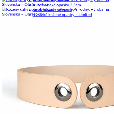
Automatické opasky 3cm
Automatické opasky 3.5cm
Klasické kožené opasky
Klasické kožené opasky – Limited
Kožené opasky viazané šatkou
Automatické kovové pracky
Automatické kožené remene
Brzdové kovové pracky
Brzdové kožené remene
Klasické kovové pracky
Klasické kožené remene
Dámske výrobky
Dámske diáre
Dámske etuje
Dámske tašky
Dámske aktovky
Dámske kabelky
Dámske ruksaky
Dámske vizitkáre
Dámske spisovky
Dámske zápisníky
Dámske peňaženky
Kožené púzdra na karty
Pánske výrobky