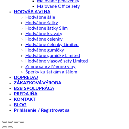
Maľované peňaženky
Maľované Office sety
HODVÁB A VLNA
Hodvábne šále
Hodvábne šatky
Hodvábne šatky Slim
Hodvábne kravaty
Hodvábne čelenky
Hodvábne čelenky Limited
Hodvábne gumičky
Hodvábne gumičky Limited
Hodvábne vlasové sety Limited
Zimné šále z Merino vlny
Šperky ku šatkám a šálom
DOPREDAJ
ZÁKAZKOVÁ VÝROBA
B2B SPOLUPRÁCA
PREDAJŇA
KONTAKT
BLOG
Prihlásenie / Registrovať sa