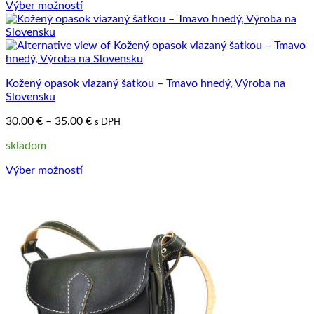
Výber možností
Tento
produkt
má
viacero
variantov.
Kožený opasok viazaný šatkou – Tmavo hnedý, Výroba na
Možnosti
Slovensku
si
môžete
Price
30.00
€
–
35.00
€
s DPH
vybrať
range:
na
skladom
30.00 €
stránke
through
produktu.
Výber možností
35.00 €
Tento
produkt
má
viacero
variantov.
Možnosti
si
môžete
vybrať
na