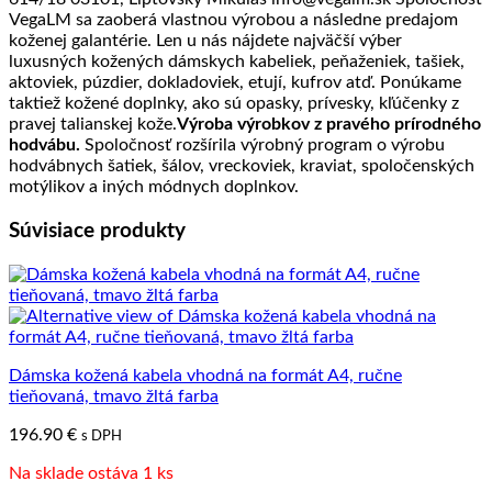
VegaLM sa zaoberá vlastnou výrobou a následne predajom
koženej galantérie. Len u nás nájdete najväčší výber
luxusných kožených dámskych kabeliek, peňaženiek, tašiek,
aktoviek, púzdier, dokladoviek, etují, kufrov atď. Ponúkame
taktiež kožené doplnky, ako sú opasky, prívesky, kľúčenky z
pravej talianskej kože.
Výroba výrobkov z pravého prírodného
hodvábu.
Spoločnosť rozšírila výrobný program o výrobu
hodvábnych šatiek, šálov, vreckoviek, kraviat, spoločenských
motýlikov a iných módnych doplnkov.
Súvisiace produkty
Dámska kožená kabela vhodná na formát A4, ručne
tieňovaná, tmavo žltá farba
196.90
€
s DPH
Na sklade ostáva 1 ks