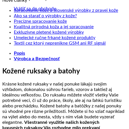
Nové články
Vrátiť sa do obchodu
Žiad
Spracovanie kože a Slovenské výrobky z pravej kože
Žiadne
kome
Ako sa starať o výrobky z kože?
na
Žiadne
komentáre
Precízne spracovanie kože
na
Sprac
komentáre
Žiadne
Kvalitná prírodná koža a jej spracovanie
na
Ako
kože
Žiadne
komentáre
Exkluzívne pletené kožené výrobky
Precízne
sa
na
a
komentáre
Žiadne
Umelecké ručne frkané kožené produkty
spracovanie
starať
na
Kvalitná
Slove
komentáre
Žiadne
Textil cez ktorý neprenikne GSM ani RF signál
kože
o
Exkluzívne
prírodná
na
výrob
komentáre
Popis
výrobky
pletené
koža
Umelecké
na
z
Výrobca a Bezpečnosť
z
kožené
a
ručne
Textil
prave
kože?
výrobky
jej
frkané
cez
kože
spracovanie
kožené
ktorý
Kožené ruksaky a batohy
produkty
neprenikne
GSM
Krásne kožené ruksaky v našej ponuke lákajú svojim
ani
vzhľadom, dokonalou súhrou farieb, vzorov a taktiež aj
RF
ideálnou veľkosťou. Do ruksaku môžete vložiť všetky Vaše
signál
potrebné veci, či už do práce, školy, ale aj na ľahkú turistiku
alebo prechádzku. Kožené batohy a batôžky z našej ponuky
sú vhodné pre rôzne príležitosti. Môžete si ho vziať napríklad
na výlet alebo do mesta, vždy s ním však budete vyzerať
elegantne.
Všestranné využitie našich kožených
luxusných ruksakov Vás rozhodne milo prekvapí