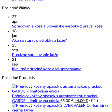
Posledné články
27
apr
Žiad
Spracovanie kože a Slovenské výrobky z pravej kože
kome
18
na
jan
Sprac
Žiadne
Ako sa starať o výrobky z kože?
kože
komentáre
23
na
a
sep
Ako
Slove
Žiadne
Precízne spracovanie kože
sa
výrob
komentáre
21
na
starať
z
sep
Precízne
o
prave
Žiadne
Kvalitná prírodná koža a jej spracovanie
spracovanie
výrobky
kože
komentáre
Posledné Produkty
kože
z
na
kože?
Kvalitná
prírodná
koža
Prémiový kožený opasok s automatickou prackou
a
Pôvodná
Aktuálna
GARDE – limitovaná edícia
55.00
€
44.00
€
s DPH
jej
cena
cena
spracovanie
bola:
je: