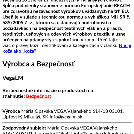
väčšinou zo zvierat z Francúzskych a Talianskych chovov.
Spĺňa podmienky stanovené normou Europskej unie REACH
pre zdravotnú nezávadnosť výrobkov uvádzaných na trh EU.
Useň je v súlade s technickou normou a vyhláškou MH SR č.
635/2005 Z. z., ktorou sa ustanovujú podrobnosti o
požiadavkách na bezpečnosť textilných vlákien a priadzí,
textilných, usňových a odevných výrobkov z textilu a usne
určených na priamy styk s pokožkou v z.n.p. .
Prečítajte si
viac o pravej koži , certifikovaní a kategorizácii v článku
Nie je
koža ako „koža“
Výrobca a Bezpečnosť
VegaLM
Bezpečnostné informácie o produktoch na
stiahnutie:
Bezpečnosť
Výrobca
Mária Opavská VEGA Vajanského 614/18 03101,
Liptovský Mikuláš, SK info@vegalm.sk
Zodpovedný subjekt
Mária Opavská VEGA Vajanského
614/18 03101, Liptovský Mikuláš info@vegalm.sk Spoločnosť