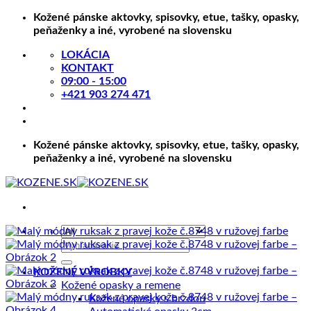
Skip
Kožené pánske aktovky, spisovky, etue, tašky, opasky,
to
peňaženky a iné, vyrobené na slovensku
content
LOKÁCIA
KONTAKT
09:00 - 15:00
+421 903 274 471
Kožené pánske aktovky, spisovky, etue, tašky, opasky,
peňaženky a iné, vyrobené na slovensku
Hľadať:
KOŽENÉ VÝROBKY
Kožené opasky a remene
Kožené opasky s brzdou