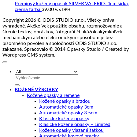
55.00 €.
44.00 €.
Prémiový kožený opasok SILVER VALERIO, 4cm šírka,
čierna farba
39.00
€
s DPH
Copyright 2026 © ODIS STUDIO s.r.o.. Všetky práva
vyhradené. Akékoľvek použitie obsahu, rozmnožovanie a
šírenie textov, obrázkov, fotografií či ukážok akýmkoľvek
mechanickým alebo elektronickým spôsobom je bez
písomného povolenia spoločnosti ODIS STUDIO s.r.o.
zakázané. Spracovalo © 2014 Opavsky Studio / Created by
Wordpress CMS system.
Hľadať:
KOŽENÉ VÝROBKY
Kožené opasky a remene
Kožené opasky s brzdou
Automatické opasky 3cm
Automatické opasky 3.5cm
Klasické kožené opasky
Klasické kožené opasky – Limited
Kožené opasky viazané šatkou
Automatické kovové pracky