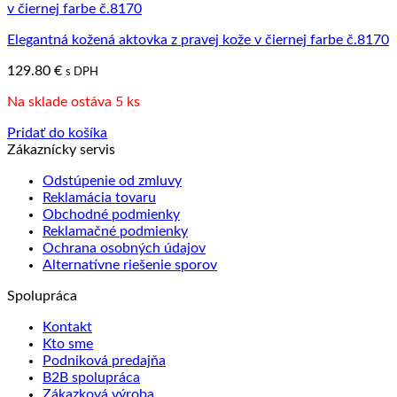
Elegantná kožená aktovka z pravej kože v čiernej farbe č.8170
129.80
€
s DPH
Na sklade ostáva 5 ks
Pridať do košíka
Zákaznícky servis
Odstúpenie od zmluvy
Reklamácia tovaru
Obchodné podmienky
Reklamačné podmienky
Ochrana osobných údajov
Alternatívne riešenie sporov
Spolupráca
Kontakt
Kto sme
Podniková predajňa
B2B spolupráca
Zákazková výroba