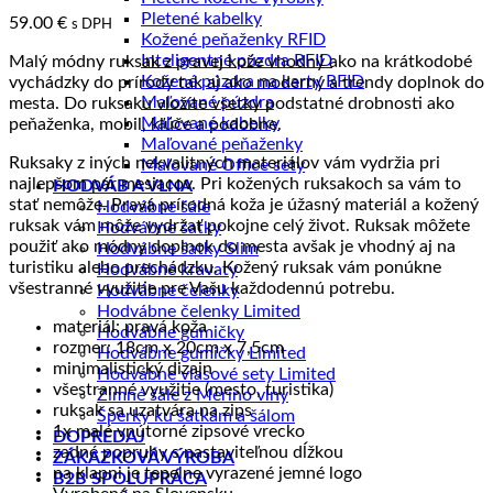
Pletené kabelky
59.00
€
s DPH
Kožené peňaženky RFID
Inteligentné púzdra RFID
Malý módny ruksak z pravej kože vhodný ako na krátkodobé
Kožené púzdra na karty RFID
vychádzky do prírody tak aj ako moderný a trendy doplnok do
Maľované púzdra
mesta. Do ruksaku vložíte všetky podstatné drobnosti ako
Maľované kabelky
peňaženka, mobil, kľúče a podobne.
Maľované peňaženky
Ruksaky z iných nekvalitných materiálov vám vydržia pri
Maľované Office sety
najlepšom pár mesiacov. Pri kožených ruksakoch sa vám to
HODVÁB A VLNA
stať nemôže. Pravá prírodná koža je úžasný materiál a kožený
Hodvábne šále
ruksak vám môže vydržať pokojne celý život. Ruksak môžete
Hodvábne šatky
použiť ako módny doplnok do mesta avšak je vhodný aj na
Hodvábne šatky Slim
turistiku alebo prechádzku. Kožený ruksak vám ponúkne
Hodvábne kravaty
všestranné využitie pre Vašu každodennú potrebu.
Hodvábne čelenky
Hodvábne čelenky Limited
materiál: pravá koža
Hodvábne gumičky
rozmer: 18cm x 20cm x 7,5cm
Hodvábne gumičky Limited
minimalistický dizajn
Hodvábne vlasové sety Limited
všestranné využitie (mesto, turistika)
Zimné šále z Merino vlny
ruksak sa uzatvára na zips
Šperky ku šatkám a šálom
1x malé vnútorné zipsové vrecko
DOPREDAJ
zadné popruhy s nastaviteľnou dĺžkou
ZÁKAZKOVÁ VÝROBA
na klapni je tepelne vyrazené jemné logo
B2B SPOLUPRÁCA