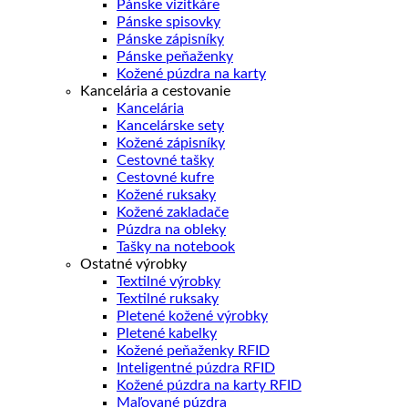
Pánske vizitkáre
Pánske spisovky
Pánske zápisníky
Pánske peňaženky
Kožené púzdra na karty
Kancelária a cestovanie
Kancelária
Kancelárske sety
Kožené zápisníky
Cestovné tašky
Cestovné kufre
Kožené ruksaky
Kožené zakladače
Púzdra na obleky
Tašky na notebook
Ostatné výrobky
Textilné výrobky
Textilné ruksaky
Pletené kožené výrobky
Pletené kabelky
Kožené peňaženky RFID
Inteligentné púzdra RFID
Kožené púzdra na karty RFID
Maľované púzdra