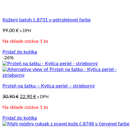
Kožený batoh č.8731 v petrolejovej farbe
99.00
€
s DPH
Na sklade ostáva 1 ks
Pridať do košíka
-26%
Prsteň na šatku – Kytica periel – strieborný
Pôvodná
Aktuálna
30.90
€
22.90
€
s DPH
cena
cena
Na sklade ostáva 1 ks
bola:
je:
30.90 €.
22.90 €.
Pridať do košíka