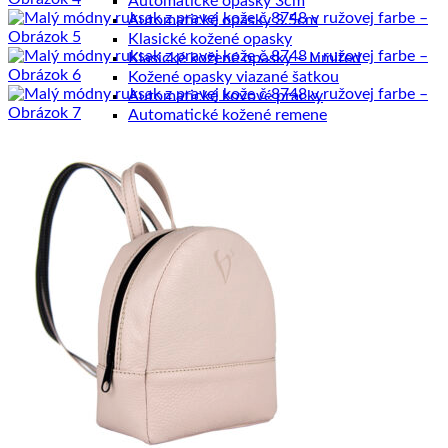
Automatické opasky 3cm
Automatické opasky 3.5cm
Klasické kožené opasky
Klasické kožené opasky – Limited
Kožené opasky viazané šatkou
Automatické kovové pracky
Automatické kožené remene
Brzdové kovové pracky
Brzdové kožené remene
Klasické kovové pracky
Klasické kožené remene
Dámske výrobky
Dámske diáre
Dámske etuje
Dámske tašky
Dámske aktovky
Dámske kabelky
Dámske ruksaky
Dámske vizitkáre
Dámske spisovky
Dámske zápisníky
Dámske peňaženky
Kožené púzdra na karty
Pánske výrobky