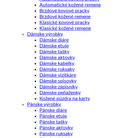
Automatické kožené remene
Brzdové kovové pracky
Brzdové kožené remene
Klasické kovové pracky
Klasické kožené remene
Dámske výrobky
Dámske diáre
Dámske etuje
Dámske tašky
Dámske aktovky
Dámske kabelky
Dámske ruksaky
Dámske vizitkáre
Dámske spisovky
Dámske zápisníky
Dámske peňaženky
Kožené púzdra na karty
Pánske výrobky
Pánske diáre
Pánske etuje
Pánske tašky
Pánske aktovky
Pánske ruksaky