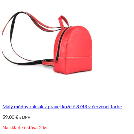
Malý módny ruksak z pravej kože č.8748 v červenej farbe
59.00
€
s DPH
Na sklade ostáva 2 ks