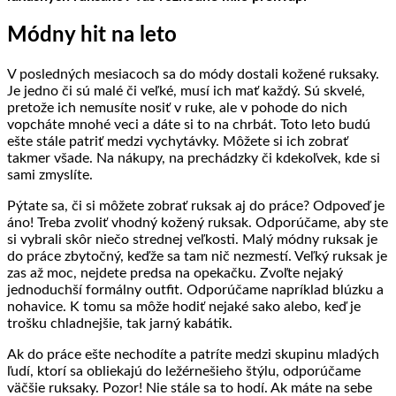
Módny hit na leto
V posledných mesiacoch sa do módy dostali kožené ruksaky.
Je jedno či sú malé či veľké, musí ich mať každý. Sú skvelé,
pretože ich nemusíte nosiť v ruke, ale v pohode do nich
vopcháte mnohé veci a dáte si to na chrbát. Toto leto budú
ešte stále patriť medzi vychytávky. Môžete si ich zobrať
takmer všade. Na nákupy, na prechádzky či kdekoľvek, kde si
sami zmyslíte.
Pýtate sa, či si môžete zobrať ruksak aj do práce? Odpoveď je
áno! Treba zvoliť vhodný kožený ruksak. Odporúčame, aby ste
si vybrali skôr niečo strednej veľkosti. Malý módny ruksak je
do práce zbytočný, keďže sa tam nič nezmestí. Veľký ruksak je
zas až moc, nejdete predsa na opekačku. Zvoľte nejaký
jednoduchší formálny outfit. Odporúčame napríklad blúzku a
nohavice. K tomu sa môže hodiť nejaké sako alebo, keď je
trošku chladnejšie, tak jarný kabátik.
Ak do práce ešte nechodíte a patríte medzi skupinu mladých
ľudí, ktorí sa obliekajú do ležérnešieho štýlu, odporúčame
väčšie ruksaky. Pozor! Nie stále sa to hodí. Ak máte na sebe