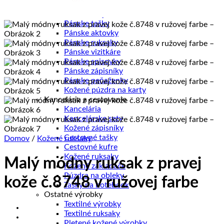
Pánske diáre
Pánske etuje
Pánske tašky
Pánske aktovky
Pánske ruksaky
Pánske vizitkáre
Pánske spisovky
Pánske zápisníky
Pánske peňaženky
Kožené púzdra na karty
Kancelária a cestovanie
Kancelária
Kancelárske sety
Kožené zápisníky
Cestovné tašky
Domov
/
Kožené ruksaky
Cestovné kufre
Kožené ruksaky
Malý módny ruksak z pravej
Kožené zakladače
Púzdra na obleky
kože č.8748 v ružovej farbe
Tašky na notebook
Ostatné výrobky
Textilné výrobky
Textilné ruksaky
Pletené kožené výrobky