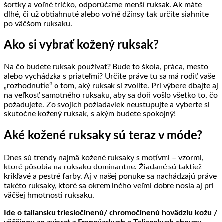
šortky a voľné tričko, odporúčame menší ruksak. Ak máte
dlhé, či už obtiahnuté alebo voľné džínsy tak určite siahnite
po väčšom ruksaku.
Ako si vybrať kožený ruksak?
Na čo budete ruksak používať? Bude to škola, práca, mesto
alebo vychádzka s priateľmi? Určite práve tu sa má rodiť vaše
„rozhodnutie“ o tom, aký ruksak si zvolíte. Pri výbere dbajte aj
na veľkosť samotného ruksaku, aby sa doň vošlo všetko to, čo
požadujete. Zo svojich požiadaviek neustupujte a vyberte si
skutočne kožený ruksak, s akým budete spokojný!
Aké kožené ruksaky sú teraz v móde?
Dnes sú trendy najmä kožené ruksaky s motívmi – vzormi,
ktoré pôsobia na ruksaku dominantne. Žiadané sú taktiež
krikľavé a pestré farby. Aj v našej ponuke sa nachádzajú práve
takéto ruksaky, ktoré sa okrem iného veľmi dobre nosia aj pri
väčšej hmotnosti ruksaku.
Ide o taliansku triesločinenú/ chromočinenú hovädziu kožu /