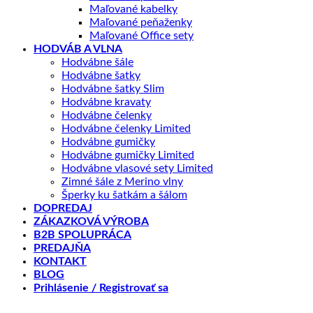
Maľované kabelky
Maľované peňaženky
Maľované Office sety
HODVÁB A VLNA
Hodvábne šále
Hodvábne šatky
Hodvábne šatky Slim
Hodvábne kravaty
Hodvábne čelenky
Hodvábne čelenky Limited
Hodvábne gumičky
Hodvábne gumičky Limited
Hodvábne vlasové sety Limited
Zimné šále z Merino vlny
Šperky ku šatkám a šálom
DOPREDAJ
ZÁKAZKOVÁ VÝROBA
B2B SPOLUPRÁCA
PREDAJŇA
KONTAKT
BLOG
Prihlásenie / Registrovať sa