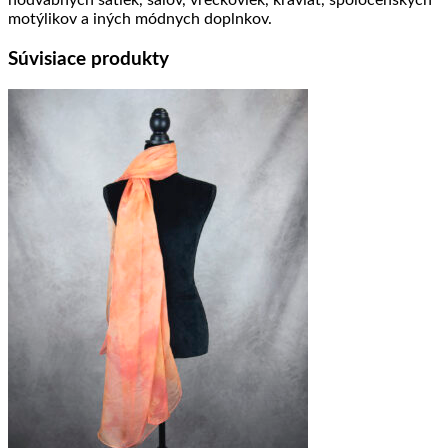
hodvábnych šatiek, šálov, vreckoviek, kraviat, spoločenských
motýlikov a iných módnych doplnkov.
Súvisiace produkty