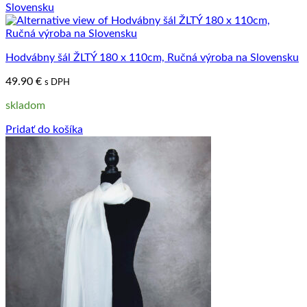
Hodvábny šál ŽLTÝ 180 x 110cm, Ručná výroba na Slovensku
49.90
€
s DPH
skladom
Pridať do košíka