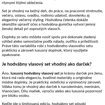
rôznymi štýlmi oblečenia.
Set je vhodný na bežný deň, do práce, na pracovné stretnutie,
večeru, oslavu, svadbu, rodinnú udalosť, dovolenku aj
elegantný večerný styling. Hodvábna čelenka dokáže
okamžite upraviť účes a hodvábna gumička vytvorí jemný
ženský detail pri zopnutých vlasoch.
Doplnky zo setu môžete nosiť spolu pre dokonale zladený
vzhľad alebo samostatne podľa nálady, outfitu a príležitosti.
Práve táto variabilita robí z hodvábneho vlasového setu
praktický a zároveň luxusný doplnok, ktorý využijete
opakovane.
Je hodvábny vlasový set vhodný ako darček?
Áno,
luxusný hodvábny vlasový set
je krásny darček pre ženu,
ktorá má rada eleganciu, kvalitné materiály a originálne
módne doplnky. Je praktický, estetický a výnimočný zároveň.
Vďaka tomu je vhodný ako darček k narodeninám, meninám,
Vianociam, Dňu matiek, výročiu alebo ako luxusná pozornosť
pre blízku osobu.
Keďže ide o limitovanú edíciu, hodvábny set pôsobí