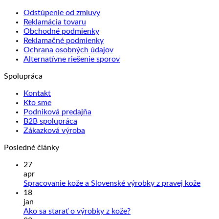
Odstúpenie od zmluvy
Reklamácia tovaru
Obchodné podmienky
Reklamačné podmienky
Ochrana osobných údajov
Alternatívne riešenie sporov
Spolupráca
Kontakt
Kto sme
Podniková predajňa
B2B spolupráca
Zákazková výroba
Posledné články
27
apr
Žiad
Spracovanie kože a Slovenské výrobky z pravej kože
kome
18
na
jan
Sprac
Žiadne
Ako sa starať o výrobky z kože?