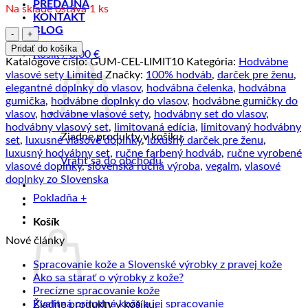
PREDAJŇA
Na sklade ostáva 1 ks
KONTAKT
BLOG
množstvo
Vlasový
Pridať do košíka
Košík /
0.00
€
set
Katalógové číslo:
GUM-CEL-LIMIT10
Kategória:
Hodvábne
z
vlasové sety Limited
Značky:
100% hodváb
,
darček pre ženu
,
pravého
elegantné doplnky do vlasov
,
hodvábna čelenka
,
hodvábna
hodvábu
gumička
,
hodvábne doplnky do vlasov
,
hodvábne gumičky do
LIMITED_10
vlasov
,
hodvábne vlasové sety
,
hodvábny set do vlasov
,
–
hodvábny vlasový set
,
limitovaná edícia
,
limitovaný hodvábny
slovenská
Žiadne produkty v košíku.
set
,
luxusné vlasové doplnky
,
luxusný darček pre ženu
,
výroba
luxusný hodvábny set
,
ručne farbený hodváb
,
ručne vyrobené
Vrátiť sa do obchodu
vlasové doplnky
,
slovenská ručná výroba
,
vegalm
,
vlasové
doplnky zo Slovenska
Pokladňa
+
Košík
Nové články
Žiad
Spracovanie kože a Slovenské výrobky z pravej kože
Žiadne
kome
Ako sa starať o výrobky z kože?
na
Žiadne
komentáre
Precízne spracovanie kože
na
Sprac
komentáre
Žiadne
Kvalitná prírodná koža a jej spracovanie
Žiadne produkty v košíku.