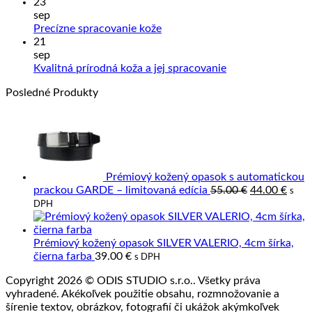
kože
komentáre
23
na
a
sep
Ako
Slove
Žiadne
Precízne spracovanie kože
sa
výrob
komentáre
21
na
starať
z
sep
Precízne
o
prave
Žiadne
Kvalitná prírodná koža a jej spracovanie
spracovanie
výrobky
kože
komentáre
Posledné Produkty
kože
z
na
kože?
Kvalitná
prírodná
koža
a
jej
spracovanie
Prémiový kožený opasok s automatickou
Pôvodná
Aktu
prackou GARDE – limitovaná edícia
55.00
€
44.00
€
s
cena
cena
DPH
bola:
je:
55.00 €.
44.00
Prémiový kožený opasok SILVER VALERIO, 4cm šírka,
čierna farba
39.00
€
s DPH
Copyright 2026 © ODIS STUDIO s.r.o.. Všetky práva
vyhradené. Akékoľvek použitie obsahu, rozmnožovanie a
šírenie textov, obrázkov, fotografií či ukážok akýmkoľvek