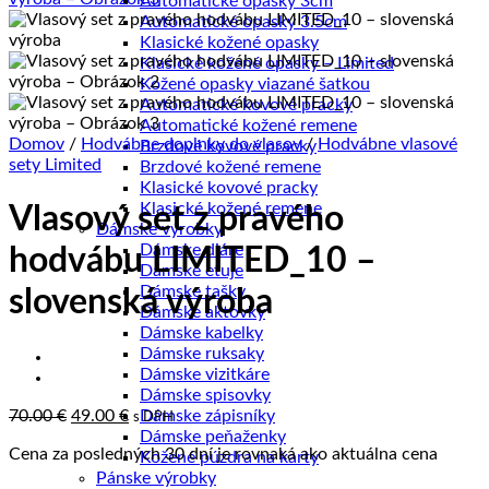
Automatické opasky 3cm
Automatické opasky 3.5cm
Klasické kožené opasky
Klasické kožené opasky – Limited
Kožené opasky viazané šatkou
Automatické kovové pracky
Automatické kožené remene
Domov
/
Hodvábne doplnky do vlasov
/
Hodvábne vlasové
Brzdové kovové pracky
sety Limited
Brzdové kožené remene
Klasické kovové pracky
Klasické kožené remene
Vlasový set z pravého
Dámske výrobky
Dámske diáre
hodvábu LIMITED_10 –
Dámske etuje
Dámske tašky
slovenská výroba
Dámske aktovky
Dámske kabelky
Dámske ruksaky
Dámske vizitkáre
Dámske spisovky
Pôvodná
Aktuálna
70.00
€
49.00
€
Dámske zápisníky
s DPH
cena
cena
Dámske peňaženky
Cena za posledných 30 dní je rovnaká ako aktuálna cena
bola:
je:
Kožené púzdra na karty
70.00 €.
49.00 €.
Pánske výrobky