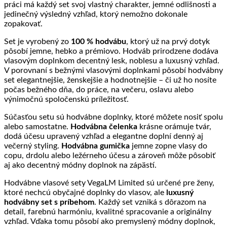
práci má každý set svoj vlastný charakter, jemné odlišnosti a
jedinečný výsledný vzhľad, ktorý nemožno dokonale
zopakovať.
Set je vyrobený zo
100 % hodvábu
, ktorý už na prvý dotyk
pôsobí jemne, hebko a prémiovo. Hodváb prirodzene dodáva
vlasovým doplnkom decentný lesk, noblesu a luxusný vzhľad.
V porovnaní s bežnými vlasovými doplnkami pôsobí hodvábny
set elegantnejšie, ženskejšie a hodnotnejšie – či už ho nosíte
počas bežného dňa, do práce, na večeru, oslavu alebo
výnimočnú spoločenskú príležitosť.
Súčasťou setu sú hodvábne doplnky, ktoré môžete nosiť spolu
alebo samostatne.
Hodvábna čelenka
krásne orámuje tvár,
dodá účesu upravený vzhľad a elegantne doplní denný aj
večerný styling.
Hodvábna gumička
jemne zopne vlasy do
copu, drdolu alebo ležérneho účesu a zároveň môže pôsobiť
aj ako decentný módny doplnok na zápästí.
Hodvábne vlasové sety VegaLM Limited sú určené pre ženy,
ktoré nechcú obyčajné doplnky do vlasov, ale
luxusný
hodvábny set s príbehom
. Každý set vzniká s dôrazom na
detail, farebnú harmóniu, kvalitné spracovanie a originálny
vzhľad. Vďaka tomu pôsobí ako premyslený módny doplnok,