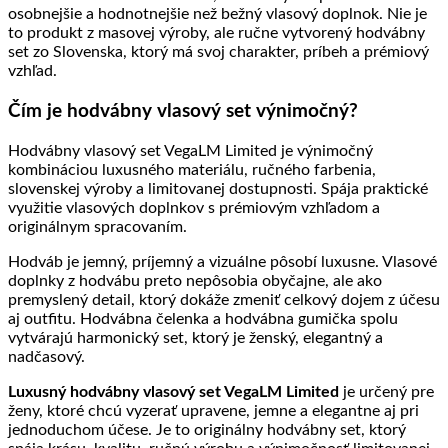
osobnejšie a hodnotnejšie než bežný vlasový doplnok. Nie je
to produkt z masovej výroby, ale ručne vytvorený hodvábny
set zo Slovenska, ktorý má svoj charakter, príbeh a prémiový
vzhľad.
Čím je hodvábny vlasový set výnimočný?
Hodvábny vlasový set VegaLM Limited je výnimočný
kombináciou luxusného materiálu, ručného farbenia,
slovenskej výroby a limitovanej dostupnosti. Spája praktické
využitie vlasových doplnkov s prémiovým vzhľadom a
originálnym spracovaním.
Hodváb je jemný, príjemný a vizuálne pôsobí luxusne. Vlasové
doplnky z hodvábu preto nepôsobia obyčajne, ale ako
premyslený detail, ktorý dokáže zmeniť celkový dojem z účesu
aj outfitu. Hodvábna čelenka a hodvábna gumička spolu
vytvárajú harmonický set, ktorý je ženský, elegantný a
nadčasový.
Luxusný hodvábny vlasový set VegaLM Limited
je určený pre
ženy, ktoré chcú vyzerať upravene, jemne a elegantne aj pri
jednoduchom účese. Je to originálny hodvábny set, ktorý