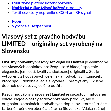
na
Ako
kože
Žiadne
komentáre
Exkluzívne pletené kožené výrobky
Precízne
sa
na
a
Vrátiť sa do obchodu
komentáre
Žiadne
Umelecké ručne frkané kožené produkty
spracovanie
starať
na
Kvalitná
Slove
komentáre
Žiadne
Textil cez ktorý neprenikne GSM ani RF signál
kože
o
Exkluzívne
prírodná
na
výrob
komentáre
Popis
výrobky
pletené
koža
Umelecké
na
z
Výrobca a Bezpečnosť
z
kožené
a
ručne
Textil
prave
kože?
výrobky
jej
frkané
cez
kože
spracovanie
kožené
ktorý
Vlasový set z pravého hodvábu
produkty
neprenikne
LIMITED – originálny set vyrobený na
GSM
ani
Slovensku
RF
signál
Luxusný hodvábny vlasový set VegaLM Limited
je výnimočný
set vlasových doplnkov pre ženy, ktoré hľadajú spojenie
elegancie, jemnosti, kvality a skutočnej originality. Set je
vytvorený z hodvábnych čeleniek a hodvábnych gumičiek,
ktoré spolu dokonale ladia a vytvárajú premyslený luxusný
doplnok do vlasov aj celého outfitu.
Každý
hodvábny vlasový set Limited
je súčasťou limitovanej
edície. Nejde o bežný sériovo vyrábaný produkt, ale o
originálnu kombináciu hodvábnych doplnkov, ktoré sú ručne
farbené, ručne vyrobené a ušité na Slovensku. Vďaka ručnej