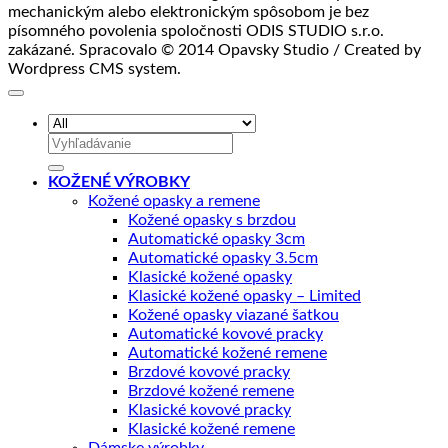
mechanickým alebo elektronickým spôsobom je bez
písomného povolenia spoločnosti ODIS STUDIO s.r.o.
zakázané. Spracovalo © 2014 Opavsky Studio / Created by
Wordpress CMS system.
Hľadať:
KOŽENÉ VÝROBKY
Kožené opasky a remene
Kožené opasky s brzdou
Automatické opasky 3cm
Automatické opasky 3.5cm
Klasické kožené opasky
Klasické kožené opasky – Limited
Kožené opasky viazané šatkou
Automatické kovové pracky
Automatické kožené remene
Brzdové kovové pracky
Brzdové kožené remene
Klasické kovové pracky
Klasické kožené remene