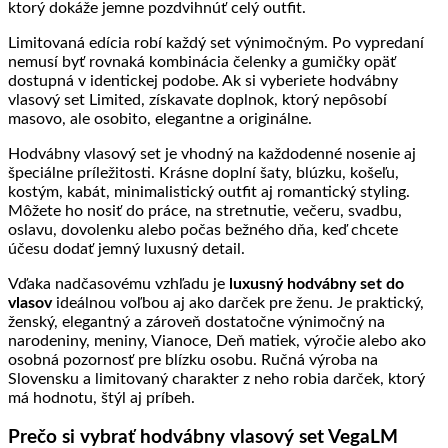
ktorý dokáže jemne pozdvihnúť celý outfit.
Limitovaná edícia robí každý set výnimočným. Po vypredaní
nemusí byť rovnaká kombinácia čelenky a gumičky opäť
dostupná v identickej podobe. Ak si vyberiete hodvábny
vlasový set Limited, získavate doplnok, ktorý nepôsobí
masovo, ale osobito, elegantne a originálne.
Hodvábny vlasový set je vhodný na každodenné nosenie aj
špeciálne príležitosti. Krásne doplní šaty, blúzku, košeľu,
kostým, kabát, minimalistický outfit aj romantický styling.
Môžete ho nosiť do práce, na stretnutie, večeru, svadbu,
oslavu, dovolenku alebo počas bežného dňa, keď chcete
účesu dodať jemný luxusný detail.
Vďaka nadčasovému vzhľadu je
luxusný hodvábny set do
vlasov
ideálnou voľbou aj ako darček pre ženu. Je praktický,
ženský, elegantný a zároveň dostatočne výnimočný na
narodeniny, meniny, Vianoce, Deň matiek, výročie alebo ako
osobná pozornosť pre blízku osobu. Ručná výroba na
Slovensku a limitovaný charakter z neho robia darček, ktorý
má hodnotu, štýl aj príbeh.
Prečo si vybrať hodvábny vlasový set VegaLM