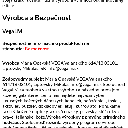
spája krásu, kvalitu, ručnú výrobu a výnimočnosť limitovanej
edície.
Výrobca a Bezpečnosť
VegaLM
Bezpečnostné informácie o produktoch na
stiahnutie:
Bezpečnosť
Výrobca
Mária Opavská VEGA Vajanského 614/18 03101,
Liptovský Mikuláš, SK info@vegalm.sk
Zodpovedný subjekt
Mária Opavská VEGA Vajanského
614/18 03101, Liptovský Mikuláš info@vegalm.sk Spoločnosť
VegaLM sa zaoberá vlastnou výrobou a následne predajom
koženej galantérie. Len u nás nájdete najväčší výber
luxusných kožených dámskych kabeliek, peňaženiek, tašiek,
aktoviek, púzdier, dokladoviek, etují, kufrov atď. Ponúkame
taktiež kožené doplnky, ako sú opasky, prívesky, kľúčenky z
pravej talianskej kože.
Výroba výrobkov z pravého prírodného
hodvábu.
Spoločnosť rozšírila výrobný program o výrobu