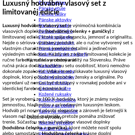
Luxusný hodvábny vlasový set z
Pánske diáre
Pánske etuje
limitovanej edície
Pánske tašky
Pánske aktovky
Luxusný hodvábny vlasový set
je výnimočná kombinácia
Pánske ruksaky
vlasových doplnkov
(hodvábnej čelenky + gumičky)
z
Pánske vizitkáre
limitovanej edície, ktorá spája eleganciu, jemnosť a originalitu.
Pánske spisovky
Nejde o sériovo vyrábaný produkt, ale o ručne vytvorený set s
Pánske zápisníky
vlastným charakterom, jemnými detailmi a jedinečným
Pánske peňaženky
výsledným vzhľadom. Každý set z tejto limitovanej kolekcie je
Kožené púzdra na karty
ručne farbený, ručne vyrobený a ušitý na Slovensku. Práve
Kancelária a cestovanie
ručná práca dodáva každému setu osobitosť, ktorú nemožno
Kancelária
dokonale zopakovať. Vďaka tomu získavate luxusný vlasový
Kancelárske sety
doplnok, ktorý pôsobí výnimočne, žensky a originálne. Po
Kožené zápisníky
vypredaní už nemusí byť dostupný v rovnakej podobe ani v
Cestovné tašky
identickej farebnej kombinácii.
Cestovné kufre
Kožené ruksaky
Set je vyrobený zo 100 % hodvábu, ktorý je známy svojou
Kožené zakladače
jemnosťou, hladkosťou a prirodzeným luxusným leskom.
Púzdra na obleky
Hodváb pri nosení pôsobí elegantne a zároveň je šetrnejší k
Tašky na notebook
vlasom než bežné materiály, pretože pomáha znižovať
Ostatné výrobky
trenie. Súčasťou setu sú hodvábne vlasové doplnky
Textilné výrobky
(hodvábna čelenka + gumička),
ktoré môžete nosiť spolu
Textilné ruksaky
alebo samostatne.
Hodvábna čelenka
krásne doplní
Pletené kožené výrobky