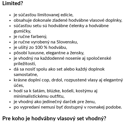
Limited?
je súčasťou limitovanej edície,
obsahuje dokonale zladené hodvábne vlasové doplnky,
súčasťou setu sú hodvábne čelenky a hodvábne
gumičky,
je ručne farbený,
je ručne vyrobený na Slovensku,
je ušitý zo 100 % hodvábu,
pôsobí luxusne, elegantne a žensky,
je vhodný na každodenné nosenie aj spoločenské
príležitosti,
dá sa nosiť spolu ako set alebo každý doplnok
samostatne,
krásne doplní cop, drdol, rozpustené vlasy aj elegantný
účes,
hodí sa k šatám, blúzke, košeli, kostýmu aj
minimalistickému outfitu,
je vhodný ako jedinečný darček pre ženu,
po vypredaní nemusí byť dostupný v rovnakej podobe.
Pre koho je hodvábny vlasový set vhodný?