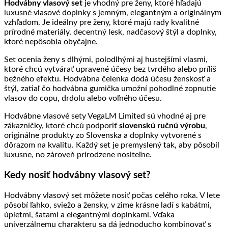
Hodvábny vlasový set
je vhodný pre ženy, ktoré hľadajú
luxusné vlasové doplnky s jemným, elegantným a originálnym
vzhľadom. Je ideálny pre ženy, ktoré majú rady kvalitné
prírodné materiály, decentný lesk, nadčasový štýl a doplnky,
ktoré nepôsobia obyčajne.
Set ocenia ženy s dlhými, polodlhými aj hustejšími vlasmi,
ktoré chcú vytvárať upravené účesy bez tvrdého alebo príliš
bežného efektu. Hodvábna čelenka dodá účesu ženskosť a
štýl, zatiaľ čo hodvábna gumička umožní pohodlné zopnutie
vlasov do copu, drdolu alebo voľného účesu.
Hodvábne vlasové sety VegaLM Limited sú vhodné aj pre
zákazníčky, ktoré chcú podporiť
slovenskú ručnú výrobu
,
originálne produkty zo Slovenska a doplnky vytvorené s
dôrazom na kvalitu. Každý set je premyslený tak, aby pôsobil
luxusne, no zároveň prirodzene nositeľne.
Kedy nosiť hodvábny vlasový set?
Hodvábny vlasový set môžete nosiť počas celého roka. V lete
pôsobí ľahko, sviežo a žensky, v zime krásne ladí s kabátmi,
úpletmi, šatami a elegantnými doplnkami. Vďaka
univerzálnemu charakteru sa dá jednoducho kombinovať s