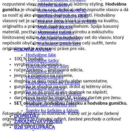
rozpustené vlasy, uhladený účes aj ležérny styling.
Hodvábna
Pletené kabelky
gumička
je vhodná na cop, drdol aj voľné zopnutie vlasov a dá
Kožené peňaženky RFID
sa nosiť aj ako elegantný doplnok na zápästí. Hodvábny
Inteligentné púzdra RFID
vlasový set je určený pre ženy, ktoré si potrpia na kvalitu,
Kožené púzdra na karty RFID
originalitu a prémiové doplnky s príbehom. Spája luxusný
Maľované púzdra
materiál, poctivú slovenskú ručnú výrobu a exkluzivitu
Maľované kabelky
limitovanej edície. Ak hľadáte hodvábny set do vlasov, ktorý
Maľované peňaženky
nepôsobí obyčajne a krásne pozdvihne celý outfit, tento
Maľované Office sety
originálny set je vytvorený práve pre vás.
HODVÁB A VLNA
Hodvábne šále
100 % hodváb,
Hodvábne šatky
vyrobený na Slovensku,
Hodvábne šatky Slim
ručne farbený – limitovaná edícia,
Hodvábne kravaty
jemný a príjemný na nosenie,
Hodvábne čelenky
doplnky sa dajú nosiť spolu alebo samostatne,
Hodvábne čelenky Limited
gumička je vhodná na cop, drdol aj ležérny účes,
Hodvábne gumičky
gumička sa dá nosiť aj ako doplnok na zápästí,
Hodvábne gumičky Limited
darčeková krabička VegaLM, krásny darček pre ženu.
Hodvábne vlasové sety Limited
SET obsahuje: hodvábnu čelenku a hodvábna gumičku
,
Zimné šále z Merino vlny
Šperky ku šatkám a šálom
Fotografie produktu sú ilustračné. Každý set je ručne farbený
DOPREDAJ
originál, preto sa výsledný odtieň, farebné prechody a celkové
ZÁKAZKOVÁ VÝROBA
sfarbenie môžu jemne líšiť.
B2B SPOLUPRÁCA