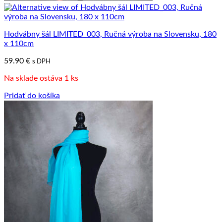
Hodvábny šál LIMITED_003, Ručná výroba na Slovensku, 180
x 110cm
59.90
€
s DPH
Na sklade ostáva 1 ks
Pridať do košíka