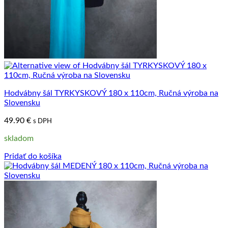
Hodvábny šál TYRKYSKOVÝ 180 x 110cm, Ručná výroba na
Slovensku
49.90
€
s DPH
skladom
Pridať do košíka