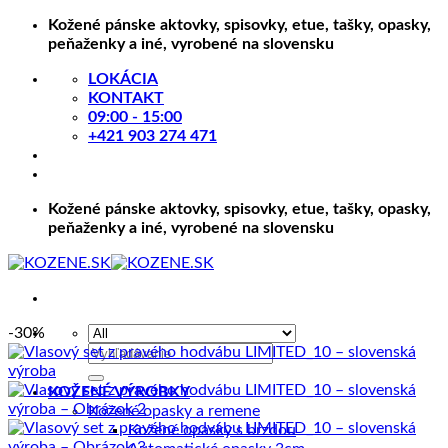
Skip
Kožené pánske aktovky, spisovky, etue, tašky, opasky,
to
peňaženky a iné, vyrobené na slovensku
content
LOKÁCIA
KONTAKT
09:00 - 15:00
+421 903 274 471
Kožené pánske aktovky, spisovky, etue, tašky, opasky,
peňaženky a iné, vyrobené na slovensku
-30%
Hľadať:
KOŽENÉ VÝROBKY
Kožené opasky a remene
Kožené opasky s brzdou