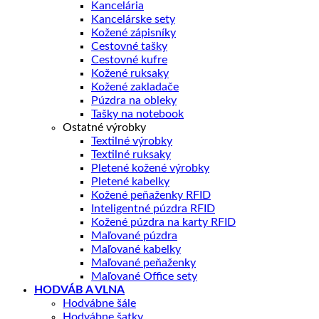
Kancelária
Kancelárske sety
Kožené zápisníky
Cestovné tašky
Cestovné kufre
Kožené ruksaky
Kožené zakladače
Púzdra na obleky
Tašky na notebook
Ostatné výrobky
Textilné výrobky
Textilné ruksaky
Pletené kožené výrobky
Pletené kabelky
Kožené peňaženky RFID
Inteligentné púzdra RFID
Kožené púzdra na karty RFID
Maľované púzdra
Maľované kabelky
Maľované peňaženky
Maľované Office sety
HODVÁB A VLNA
Hodvábne šále
Hodvábne šatky