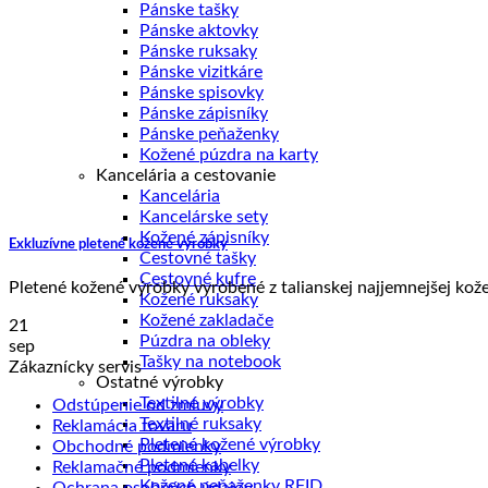
Pánske tašky
Pánske aktovky
Pánske ruksaky
Pánske vizitkáre
Pánske spisovky
Pánske zápisníky
Pánske peňaženky
Kožené púzdra na karty
Kancelária a cestovanie
Kancelária
Kancelárske sety
Kožené zápisníky
Exkluzívne pletené kožené výrobky
Cestovné tašky
Cestovné kufre
Pletené kožené výrobky vyrobené z talianskej najjemnejšej kože
Kožené ruksaky
Kožené zakladače
21
Púzdra na obleky
sep
Tašky na notebook
Zákaznícky servis
Ostatné výrobky
Textilné výrobky
Odstúpenie od zmluvy
Textilné ruksaky
Reklamácia tovaru
Pletené kožené výrobky
Obchodné podmienky
Pletené kabelky
Reklamačné podmienky
Kožené peňaženky RFID