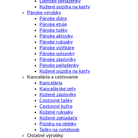
Dámske peňaženky
Kožené púzdra na karty
Pánske výrobky
Pánske diáre
Pánske etuje
Pánske tašky
Pánske aktovky
Pánske ruksaky
Pánske vizitkáre
Pánske spisovky
Pánske zápisníky
Pánske peňaženky
Kožené púzdra na karty
Kancelária a cestovanie
Kancelária
Kancelárske sety
Kožené zápisníky
Cestovné tašky
Cestovné kufre
Kožené ruksaky
Kožené zakladače
Púzdra na obleky
Tašky na notebook
Ostatné výrobky