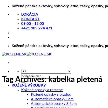
Skip
Kožené pánske aktovky, spisovky, etue, tašky, opasky, 
to
LOKÁCIA
content
KONTAKT
09:00 - 15:00
+421 903 274 471
Kožené pánske aktovky, spisovky, etue, tašky, opasky, 
Hľadať:
Tag Archives:
kabelka pletená
KOŽENÉ VÝROBKY
Kožené opasky a remene
Kožené opasky s brzdou
Automatické opasky 3cm
Automatické opasky 3.5cm