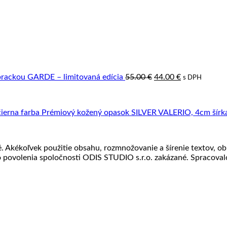
Pôvodná
Aktuálna
cena
cena
bola:
je:
55.00 €.
44.00 €.
prackou GARDE – limitovaná edícia
55.00
€
44.00
€
s DPH
Prémiový kožený opasok SILVER VALERIO, 4cm šírka,
Akékoľvek použitie obsahu, rozmnožovanie a šírenie textov, obr
povolenia spoločnosti ODIS STUDIO s.r.o. zakázané. Spracova