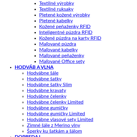
Textilné výrobky
Textilné ruksaky
Pletené kožené výrobky
Pletené kabelky
Kožené peňaženky RFID
Inteligentné púzdra RFID
Kožené púzdra na karty RFID
Maľované púzdra
Maľované kabelky
Maľované peňaženky
Maľované Office sety
HODVÁB A VLNA
Hodvábne šále
Hodvábne šatky
Hodvábne šatky Slim
Hodvábne kravaty
Hodvábne čelenky
Hodvábne čelenky Limited
Hodvábne gumičky
Hodvábne gumičky Limited
Hodvábne vlasové sety Limited
Zimné šále z Merino vlny
Šperky ku šatkám a šálom