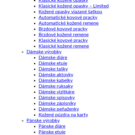
Klasické kožené opasky
Klasické kožené opasky – Limited
Kožené opasky viazané šatkou
Automatické kovové pracky
Automatické kožené remene
Brzdové kovové pracky
Brzdové kožené remene
Klasické kovové pracky
Klasické kožené remene
Dámske výrobky
Dámske diáre
Dámske etuje
Dámske tašky
Dámske aktovky
Dámske kabelky
Dámske ruksaky
Dámske vizitkáre
Dámske spisovky
Dámske zápisníky
Dámske peňaženky
Kožené púzdra na karty
Pánske výrobky
Pánske diáre
Pánske etuje