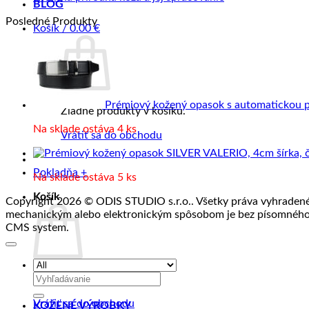
BLOG
spracovanie
výrobky
kože
komentáre
Posledné Produkty
kože
z
na
Košík /
0.00
€
kože?
Kvalitná
prírodná
koža
a
jej
spracovanie
Prémiový kožený opasok s automatickou 
Žiadne produkty v košíku.
Na sklade ostáva 4 ks
Vrátiť sa do obchodu
Pokladňa
+
Na sklade ostáva 5 ks
Košík
Copyright 2026 © ODIS STUDIO s.r.o.. Všetky práva vyhradené. 
mechanickým alebo elektronickým spôsobom je bez písomného 
CMS system.
Hľadať:
Žiadne produkty v košíku.
Vrátiť sa do obchodu
KOŽENÉ VÝROBKY