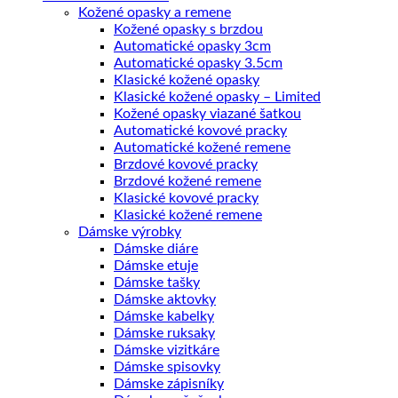
Kožené opasky a remene
Kožené opasky s brzdou
Automatické opasky 3cm
Automatické opasky 3.5cm
Klasické kožené opasky
Klasické kožené opasky – Limited
Kožené opasky viazané šatkou
Automatické kovové pracky
Automatické kožené remene
Brzdové kovové pracky
Brzdové kožené remene
Klasické kovové pracky
Klasické kožené remene
Dámske výrobky
Dámske diáre
Dámske etuje
Dámske tašky
Dámske aktovky
Dámske kabelky
Dámske ruksaky
Dámske vizitkáre
Dámske spisovky
Dámske zápisníky