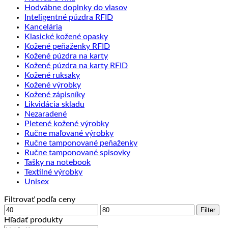
Hodvábne doplnky do vlasov
Inteligentné púzdra RFID
Kancelária
Klasické kožené opasky
Kožené peňaženky RFID
Kožené púzdra na karty
Kožené púzdra na karty RFID
Kožené ruksaky
Kožené výrobky
Kožené zápisníky
Likvidácia skladu
Nezaradené
Pletené kožené výrobky
Ručne maľované výrobky
Ručne tamponované peňaženky
Ručne tamponované spisovky
Tašky na notebook
Textilné výrobky
Unisex
Filtrovať podľa ceny
Minimálna
Maximálna
Filter
cena
cena
Hľadať produkty