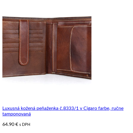
Luxusná kožená peňaženka č.8333/1 v Cigaro farbe, ručne
tamponovaná
64.90
€
s DPH