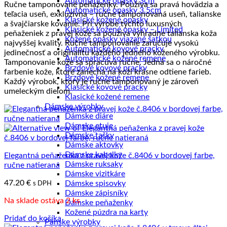
Automatické opasky 3cm
Ručne tamponované peňaženky. Používa sa pravá hovädzia a
najnižšej
Automatické opasky 3.5cm
teľacia useň, exkluzívna – ručne tamponovaná useň, talianske
po
Klasické kožené opasky
a švajčiarske kovanie. Pri výrobe týchto luxusných
najvyššiu
Klasické kožené opasky – Limited
peňaženiek z pravej kože sa používa výhradne talianska koža
Kožené opasky viazané šatkou
najvyššej kvality. Ručné tamponovanie zaručuje vysokú
Automatické kovové pracky
jedinečnosť a originalitu každého jedného koženého výrobku.
Automatické kožené remene
Tamponovanie kože sa spracúva ručne. Jedná sa o náročné
Brzdové kovové pracky
farbenie kože, ktoré zanechá na koži krásne odtiene farieb.
Brzdové kožené remene
Každý výrobok, ktorý je ručne tamponovaný je zároveň
Klasické kovové pracky
umeleckým dielom.
Klasické kožené remene
Dámske výrobky
Dámske diáre
Dámske etuje
Dámske tašky
Dámske aktovky
Dámske kabelky
Elegantná peňaženka z pravej kože č.8406 v bordovej farbe,
Dámske ruksaky
ručne natieraná
Dámske vizitkáre
47.20
€
Dámske spisovky
s DPH
Dámske zápisníky
Na sklade ostáva 2 ks
Dámske peňaženky
Kožené púzdra na karty
Pridať do košíka
Pánske výrobky