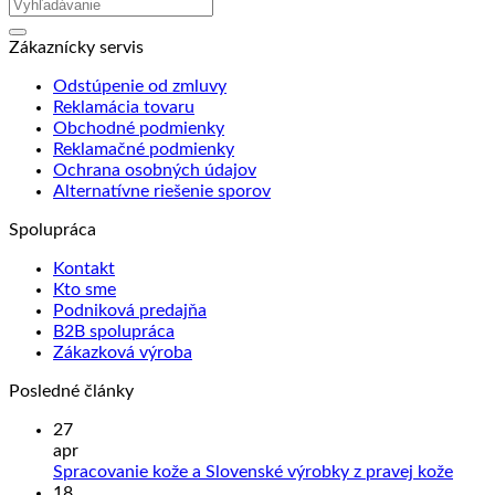
Zákaznícky servis
Odstúpenie od zmluvy
Reklamácia tovaru
Obchodné podmienky
Reklamačné podmienky
Ochrana osobných údajov
Alternatívne riešenie sporov
Spolupráca
Kontakt
Kto sme
Podniková predajňa
B2B spolupráca
Zákazková výroba
Posledné články
27
apr
Žiad
Spracovanie kože a Slovenské výrobky z pravej kože
kome
18