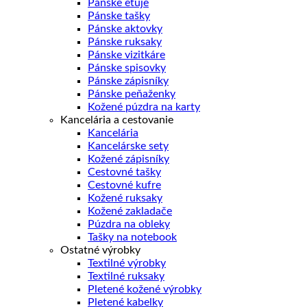
Pánske etuje
Pánske tašky
Pánske aktovky
Pánske ruksaky
Pánske vizitkáre
Pánske spisovky
Pánske zápisníky
Pánske peňaženky
Kožené púzdra na karty
Kancelária a cestovanie
Kancelária
Kancelárske sety
Kožené zápisníky
Cestovné tašky
Cestovné kufre
Kožené ruksaky
Kožené zakladače
Púzdra na obleky
Tašky na notebook
Ostatné výrobky
Textilné výrobky
Textilné ruksaky
Pletené kožené výrobky
Pletené kabelky