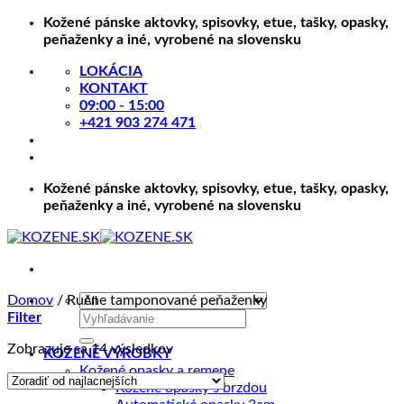
Skip
Kožené pánske aktovky, spisovky, etue, tašky, opasky,
to
peňaženky a iné, vyrobené na slovensku
content
LOKÁCIA
KONTAKT
09:00 - 15:00
+421 903 274 471
Kožené pánske aktovky, spisovky, etue, tašky, opasky,
peňaženky a iné, vyrobené na slovensku
Domov
/
Ručne tamponované peňaženky
Hľadať:
Filter
Zoradené
Zobrazuje sa 14 výsledkov
KOŽENÉ VÝROBKY
podľa
Kožené opasky a remene
ceny:
Kožené opasky s brzdou
od