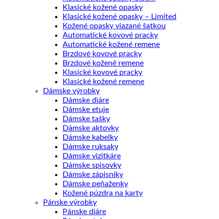
Klasické kožené opasky
Klasické kožené opasky – Limited
Kožené opasky viazané šatkou
Automatické kovové pracky
Automatické kožené remene
Brzdové kovové pracky
Brzdové kožené remene
Klasické kovové pracky
Klasické kožené remene
Dámske výrobky
Dámske diáre
Dámske etuje
Dámske tašky
Dámske aktovky
Dámske kabelky
Dámske ruksaky
Dámske vizitkáre
Dámske spisovky
Dámske zápisníky
Dámske peňaženky
Kožené púzdra na karty
Pánske výrobky
Pánske diáre