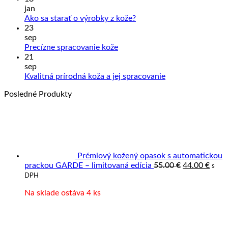
na
jan
Sprac
Žiadne
Ako sa starať o výrobky z kože?
kože
komentáre
23
na
a
sep
Ako
Slove
Žiadne
Precízne spracovanie kože
sa
výrob
komentáre
21
na
starať
z
sep
Precízne
o
prave
Žiadne
Kvalitná prírodná koža a jej spracovanie
spracovanie
výrobky
kože
komentáre
Posledné Produkty
kože
z
na
kože?
Kvalitná
prírodná
koža
a
jej
spracovanie
Prémiový kožený opasok s automatickou
Pôvodná
Aktu
prackou GARDE – limitovaná edícia
55.00
€
44.00
€
s
cena
cena
DPH
bola:
je:
Na sklade ostáva 4 ks
55.00 €.
44.00