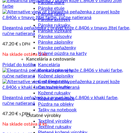
Pánske diáre
Pánske etuje
Pánske tašky
Pánske aktovky
Pánske ruksaky
Elegantná peňaženka z pravej kože č.8406 v tmavo žltej farbe,
Pánske vizitkáre
ručne natieraná
Pánske spisovky
Pánske zápisníky
47.20
€
s DPH
Pánske peňaženky
Kožené púzdra na karty
Na sklade ostáva 2 ks
Kancelária a cestovanie
Pridať do košíka
Kancelária
Kancelárske sety
Kožené zápisníky
Cestovné tašky
Cestovné kufre
Kožené ruksaky
Elegantná peňaženka z pravej kože č.8406 v khaki farbe,
Kožené zakladače
ručne natieraná
Púzdra na obleky
Tašky na notebook
47.20
€
s DPH
Ostatné výrobky
Textilné výrobky
Na sklade ostáva 4 ks
Textilné ruksaky
Pletené kožené výrobky