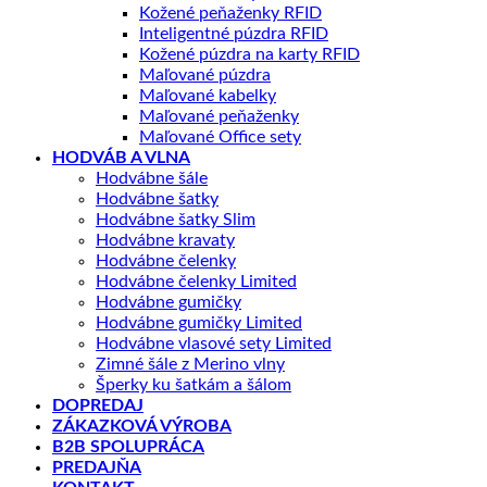
Kožené peňaženky RFID
Inteligentné púzdra RFID
Kožené púzdra na karty RFID
Maľované púzdra
Maľované kabelky
Maľované peňaženky
Maľované Office sety
HODVÁB A VLNA
Hodvábne šále
Hodvábne šatky
Hodvábne šatky Slim
Hodvábne kravaty
Hodvábne čelenky
Hodvábne čelenky Limited
Hodvábne gumičky
Hodvábne gumičky Limited
Hodvábne vlasové sety Limited
Zimné šále z Merino vlny
Šperky ku šatkám a šálom
DOPREDAJ
ZÁKAZKOVÁ VÝROBA
B2B SPOLUPRÁCA
PREDAJŇA