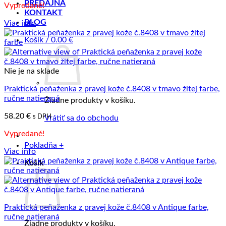
PREDAJŇA
Vypredané!
KONTAKT
BLOG
Viac info
Košík /
0.00
€
Nie je na sklade
Praktická peňaženka z pravej kože č.8408 v tmavo žltej farbe,
ručne natieraná
Žiadne produkty v košíku.
58.20
€
s DPH
Vrátiť sa do obchodu
Vypredané!
Pokladňa
+
Viac info
Košík
Praktická peňaženka z pravej kože č.8408 v Antique farbe,
ručne natieraná
Žiadne produkty v košíku.