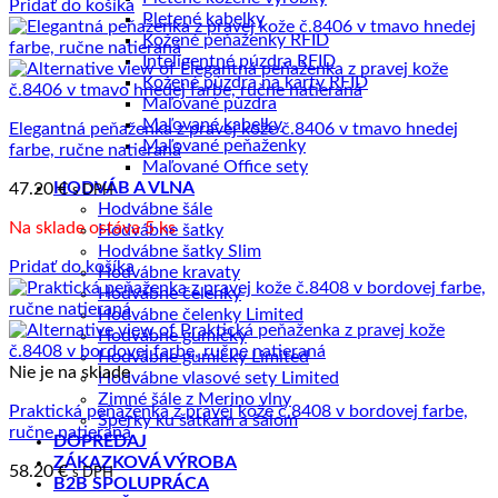
Pridať do košíka
Pletené kabelky
Kožené peňaženky RFID
Inteligentné púzdra RFID
Kožené púzdra na karty RFID
Maľované púzdra
Maľované kabelky
Elegantná peňaženka z pravej kože č.8406 v tmavo hnedej
Maľované peňaženky
farbe, ručne natieraná
Maľované Office sety
HODVÁB A VLNA
47.20
€
s DPH
Hodvábne šále
Na sklade ostáva 5 ks
Hodvábne šatky
Hodvábne šatky Slim
Pridať do košíka
Hodvábne kravaty
Hodvábne čelenky
Hodvábne čelenky Limited
Hodvábne gumičky
Hodvábne gumičky Limited
Nie je na sklade
Hodvábne vlasové sety Limited
Zimné šále z Merino vlny
Praktická peňaženka z pravej kože č.8408 v bordovej farbe,
Šperky ku šatkám a šálom
ručne natieraná
DOPREDAJ
ZÁKAZKOVÁ VÝROBA
58.20
€
s DPH
B2B SPOLUPRÁCA