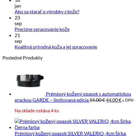
na
jan
Spraco
Žiadne
Ako sa starať o výrobky z kože?
kože
komentáre
23
na
a
sep
Ako
Sloven
Žiadne
Precízne spracovanie kože
sa
výrobk
komentáre
21
starať
z
na
sep
pravej
Precízne
o
Žiadne
Kvalitná prírodná koža a jej spracovanie
kože
spracovanie
výrobky
komentáre
Posledné Produkty
kože
z
na
kože?
Kvalitná
prírodná
koža
a
jej
spracovanie
Prémiový kožený opasok s automatickou
Pôvodná
Aktuál
prackou GARDE – limitovaná edícia
55.00
€
44.00
€
s DPH
cena
cena
Na sklade ostáva 4 ks
bola:
je:
55.00 €.
44.00 €
Prémiový kožený opasok SILVER VALERIO, 4cm šírka,