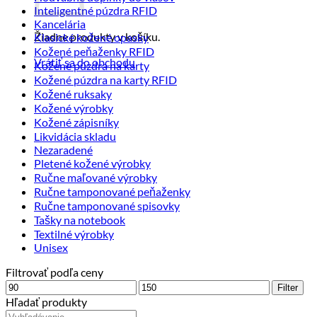
Inteligentné púzdra RFID
Kancelária
Žiadne produkty v košíku.
Klasické kožené opasky
Kožené peňaženky RFID
Vrátiť sa do obchodu
Kožené púzdra na karty
Kožené púzdra na karty RFID
Kožené ruksaky
Kožené výrobky
Kožené zápisníky
Likvidácia skladu
Nezaradené
Pletené kožené výrobky
Ručne maľované výrobky
Ručne tamponované peňaženky
Ručne tamponované spisovky
Tašky na notebook
Textilné výrobky
Unisex
Filtrovať podľa ceny
Minimálna
Maximálna
Filter
cena
cena
Hľadať produkty