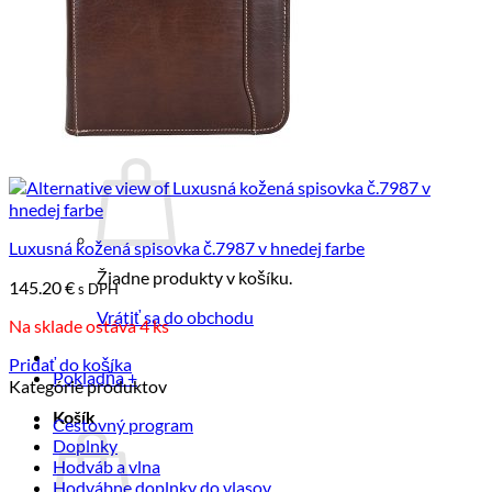
DOPREDAJ
ZÁKAZKOVÁ VÝROBA
B2B SPOLUPRÁCA
PREDAJŇA
KONTAKT
BLOG
Košík /
0.00
€
Luxusná kožená spisovka č.7987 v hnedej farbe
Žiadne produkty v košíku.
145.20
€
s DPH
Vrátiť sa do obchodu
Na sklade ostáva 4 ks
Pridať do košíka
Pokladňa
+
Kategórie produktov
Košík
Cestovný program
Doplnky
Hodváb a vlna
Hodvábne doplnky do vlasov