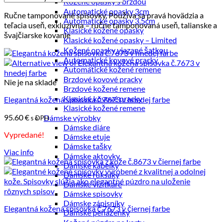
Kožené opasky s brzdou
od
Automatické opasky 3cm
Ručne tamponované spisovky. Používa sa pravá hovädzia a
najnižšej
Automatické opasky 3.5cm
teľacia useň, exkluzívna – ručne tamponovaná useň, talianske a
po
Klasické kožené opasky
švajčiarske kovanie
najvyššiu
Klasické kožené opasky – Limited
Kožené opasky viazané šatkou
Automatické kovové pracky
Automatické kožené remene
Brzdové kovové pracky
Nie je na sklade
Brzdové kožené remene
Klasické kovové pracky
Elegantná kožená spisovka č.7673 v hnedej farbe
Klasické kožené remene
95.60
€
Dámske výrobky
s DPH
Dámske diáre
Vypredané!
Dámske etuje
Dámske tašky
Viac info
Dámske aktovky
Dámske kabelky
Dámske ruksaky
Dámske vizitkáre
Dámske spisovky
Dámske zápisníky
Elegantná kožená spisovka č.7673 v čiernej farbe
Dámske peňaženky