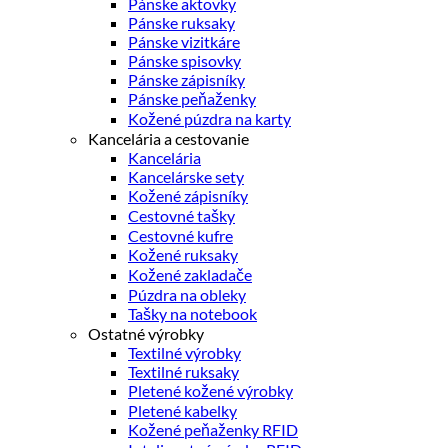
Pánske aktovky
Pánske ruksaky
Pánske vizitkáre
Pánske spisovky
Pánske zápisníky
Pánske peňaženky
Kožené púzdra na karty
Kancelária a cestovanie
Kancelária
Kancelárske sety
Kožené zápisníky
Cestovné tašky
Cestovné kufre
Kožené ruksaky
Kožené zakladače
Púzdra na obleky
Tašky na notebook
Ostatné výrobky
Textilné výrobky
Textilné ruksaky
Pletené kožené výrobky
Pletené kabelky
Kožené peňaženky RFID