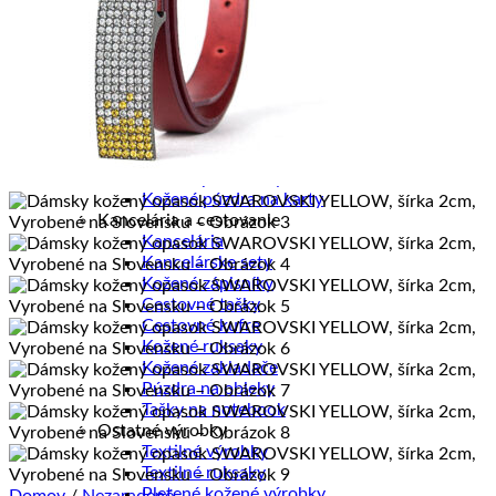
Pánske diáre
Pánske etuje
Pánske tašky
Pánske aktovky
Pánske ruksaky
Pánske vizitkáre
Pánske spisovky
Pánske zápisníky
Pánske peňaženky
Kožené púzdra na karty
Kancelária a cestovanie
Kancelária
Kancelárske sety
Kožené zápisníky
Cestovné tašky
Cestovné kufre
Kožené ruksaky
Kožené zakladače
Púzdra na obleky
Tašky na notebook
Ostatné výrobky
Textilné výrobky
Textilné ruksaky
Pletené kožené výrobky