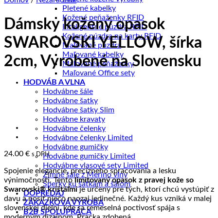
Domov
/
Nezaradené
Pletené kabelky
Kožené peňaženky RFID
Dámsky kožený opasok
Inteligentné púzdra RFID
Kožené púzdra na karty RFID
SWAROVSKI YELLOW, šírka
Maľované púzdra
Maľované kabelky
2cm, Vyrobené na Slovensku
Maľované peňaženky
Maľované Office sety
HODVÁB A VLNA
Hodvábne šále
Hodvábne šatky
Hodvábne šatky Slim
Hodvábne kravaty
Hodvábne čelenky
Hodvábne čelenky Limited
Hodvábne gumičky
24.00
€
s DPH
Hodvábne gumičky Limited
Hodvábne vlasové sety Limited
Spojenie elegancie, precízneho spracovania a lesku
Zimné šále z Merino vlny
výnimočnosti. Tento
limitovaný opasok z pravej kože so
Šperky ku šatkám a šálom
Swarovski® krištáľmi
je určený pre tých, ktorí chcú vystúpiť z
DOPREDAJ
davu a nosiť niečo naozaj jedinečné. Každý kus vzniká v malej
ZÁKAZKOVÁ VÝROBA
slovenskej dielni, kde sa remeselná poctivosť spája s
B2B SPOLUPRÁCA
moderným dizajnom. Pracka zdobená