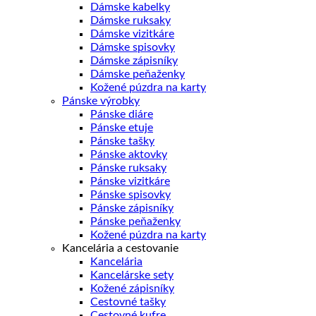
Dámske kabelky
Dámske ruksaky
Dámske vizitkáre
Dámske spisovky
Dámske zápisníky
Dámske peňaženky
Kožené púzdra na karty
Pánske výrobky
Pánske diáre
Pánske etuje
Pánske tašky
Pánske aktovky
Pánske ruksaky
Pánske vizitkáre
Pánske spisovky
Pánske zápisníky
Pánske peňaženky
Kožené púzdra na karty
Kancelária a cestovanie
Kancelária
Kancelárske sety
Kožené zápisníky
Cestovné tašky
Cestovné kufre