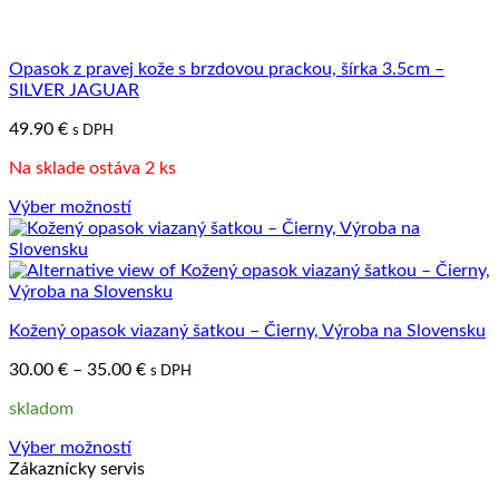
Opasok z pravej kože s brzdovou prackou, šírka 3.5cm –
SILVER JAGUAR
49.90
€
s DPH
Na sklade ostáva 2 ks
Výber možností
Tento
produkt
má
viacero
variantov.
Kožený opasok viazaný šatkou – Čierny, Výroba na Slovensku
Možnosti
si
Price
30.00
€
–
35.00
€
s DPH
môžete
range:
vybrať
skladom
30.00 €
na
through
stránke
Výber možností
35.00 €
produktu.
Tento
Zákaznícky servis
produkt