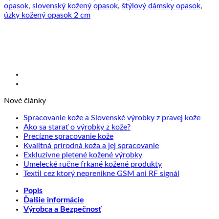
opasok
,
slovenský kožený opasok
,
štýlový dámsky opasok
,
úzky kožený opasok 2 cm
Nové články
Žiad
Spracovanie kože a Slovenské výrobky z pravej kože
Žiadne
kome
Ako sa starať o výrobky z kože?
na
Žiadne
komentáre
Precízne spracovanie kože
na
Sprac
komentáre
Žiadne
Kvalitná prírodná koža a jej spracovanie
na
Ako
kože
Žiadne
komentáre
Exkluzívne pletené kožené výrobky
Precízne
sa
na
a
komentáre
Žiadne
Umelecké ručne frkané kožené produkty
spracovanie
starať
na
Kvalitná
Slove
komentáre
Žiadne
Textil cez ktorý neprenikne GSM ani RF signál
kože
o
Exkluzívne
prírodná
na
výrob
komentáre
Popis
výrobky
pletené
koža
Umelecké
na
z
Ďalšie informácie
z
kožené
a
ručne
Textil
prave
Výrobca a Bezpečnosť
kože?
výrobky
jej
frkané
cez
kože
spracovanie
kožené
ktorý