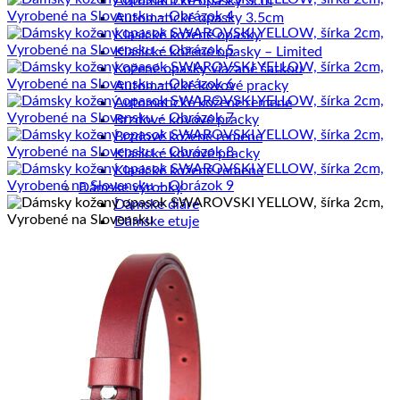
Automatické opasky 3cm
Automatické opasky 3.5cm
Klasické kožené opasky
Klasické kožené opasky – Limited
Kožené opasky viazané šatkou
Automatické kovové pracky
Automatické kožené remene
Brzdové kovové pracky
Brzdové kožené remene
Klasické kovové pracky
Klasické kožené remene
Dámske výrobky
Dámske diáre
Dámske etuje
Dámske tašky
Dámske aktovky
Dámske kabelky
Dámske ruksaky
Dámske vizitkáre
Dámske spisovky
Dámske zápisníky
Dámske peňaženky
Kožené púzdra na karty
Pánske výrobky