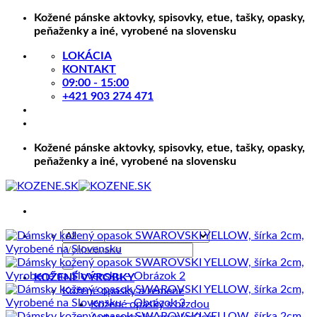
Skip
Kožené pánske aktovky, spisovky, etue, tašky, opasky,
to
peňaženky a iné, vyrobené na slovensku
content
LOKÁCIA
KONTAKT
09:00 - 15:00
+421 903 274 471
Kožené pánske aktovky, spisovky, etue, tašky, opasky,
peňaženky a iné, vyrobené na slovensku
Hľadať:
KOŽENÉ VÝROBKY
Kožené opasky a remene
Kožené opasky s brzdou