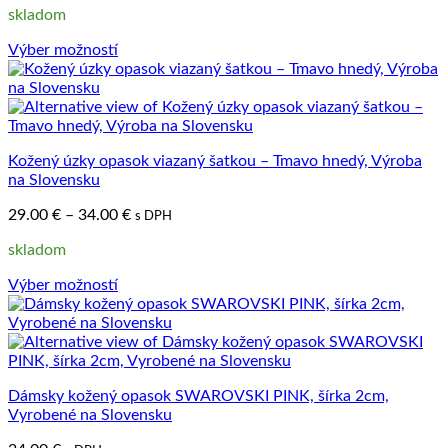
skladom
30.00 €
through
Výber možností
35.00 €
Tento
produkt
má
viacero
variantov.
Kožený úzky opasok viazaný šatkou – Tmavo hnedý, Výroba
Možnosti
na Slovensku
si
môžete
Price
29.00
€
–
34.00
€
s DPH
vybrať
range:
na
skladom
29.00 €
stránke
through
produktu.
Výber možností
34.00 €
Tento
produkt
má
viacero
variantov.
Dámsky kožený opasok SWAROVSKI PINK, šírka 2cm,
Možnosti
Vyrobené na Slovensku
si
môžete