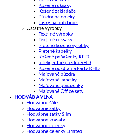
Kožené ruksaky
Kožené zakladače
Púzdra na obleky
Tašky na notebook
Ostatné výrobky
Textilné výrobky
Textilné ruksaky
Pletené kožené výrobky
Pletené kabelky
Kožené peňaženky RFID
Inteligentné púzdra RFID
Kožené púzdra na karty RFID
Maľované púzdra
Maľované kabelky
Maľované peňaženky
Maľované Office sety
HODVÁB A VLNA
Hodvábne šále
Hodvábne šatky
Hodvábne šatky Slim
Hodvábne kravaty
Hodvábne čelenky
Hodvábne čelenky Limited