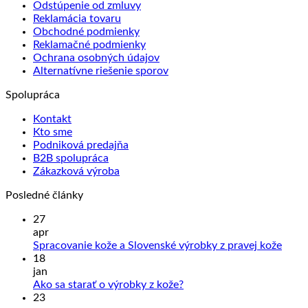
Odstúpenie od zmluvy
má
Reklamácia tovaru
viacero
Obchodné podmienky
variantov.
Reklamačné podmienky
Možnosti
Ochrana osobných údajov
si
Alternatívne riešenie sporov
môžete
vybrať
Spolupráca
na
stránke
Kontakt
produktu.
Kto sme
Podniková predajňa
B2B spolupráca
Zákazková výroba
Posledné články
27
apr
Žiad
Spracovanie kože a Slovenské výrobky z pravej kože
kome
18
na
jan
Sprac
Žiadne
Ako sa starať o výrobky z kože?
kože
komentáre
23