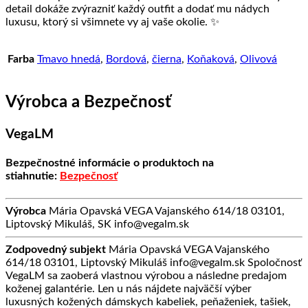
detail dokáže zvýrazniť každý outfit a dodať mu nádych
luxusu, ktorý si všimnete vy aj vaše okolie. ✨
Farba
Tmavo hnedá
,
Bordová
,
čierna
,
Koňaková
,
Olivová
Výrobca a Bezpečnosť
VegaLM
Bezpečnostné informácie o produktoch na
stiahnutie:
Bezpečnosť
Výrobca
Mária Opavská VEGA Vajanského 614/18 03101,
Liptovský Mikuláš, SK info@vegalm.sk
Zodpovedný subjekt
Mária Opavská VEGA Vajanského
614/18 03101, Liptovský Mikuláš info@vegalm.sk Spoločnosť
VegaLM sa zaoberá vlastnou výrobou a následne predajom
koženej galantérie. Len u nás nájdete najväčší výber
luxusných kožených dámskych kabeliek, peňaženiek, tašiek,