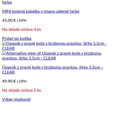
má
viacero
MINI kožená kabelka v tmavo zelenej farbe
variantov.
Možnosti
45.00
€
s DPH
si
môžete
Na sklade ostáva 4 ks
vybrať
na
Pridať do košíka
stránke
produktu.
Opasok z pravej kože s brzdovou prackou, šírka 3.5cm –
CLEAR
49.90
€
s DPH
Na sklade ostáva 2 ks
Výber možností
Tento
produkt
má