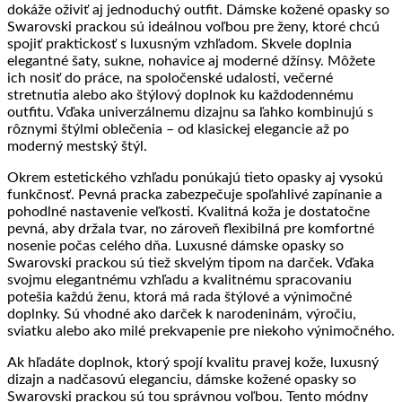
dokáže oživiť aj jednoduchý outfit. Dámske kožené opasky so
Swarovski prackou sú ideálnou voľbou pre ženy, ktoré chcú
spojiť praktickosť s luxusným vzhľadom. Skvele doplnia
elegantné šaty, sukne, nohavice aj moderné džínsy. Môžete
ich nosiť do práce, na spoločenské udalosti, večerné
stretnutia alebo ako štýlový doplnok ku každodennému
outfitu. Vďaka univerzálnemu dizajnu sa ľahko kombinujú s
rôznymi štýlmi oblečenia – od klasickej elegancie až po
moderný mestský štýl.
Okrem estetického vzhľadu ponúkajú tieto opasky aj vysokú
funkčnosť. Pevná pracka zabezpečuje spoľahlivé zapínanie a
pohodlné nastavenie veľkosti. Kvalitná koža je dostatočne
pevná, aby držala tvar, no zároveň flexibilná pre komfortné
nosenie počas celého dňa. Luxusné dámske opasky so
Swarovski prackou sú tiež skvelým tipom na darček. Vďaka
svojmu elegantnému vzhľadu a kvalitnému spracovaniu
potešia každú ženu, ktorá má rada štýlové a výnimočné
doplnky. Sú vhodné ako darček k narodeninám, výročiu,
sviatku alebo ako milé prekvapenie pre niekoho výnimočného.
Ak hľadáte doplnok, ktorý spojí kvalitu pravej kože, luxusný
dizajn a nadčasovú eleganciu, dámske kožené opasky so
Swarovski prackou sú tou správnou voľbou. Tento módny