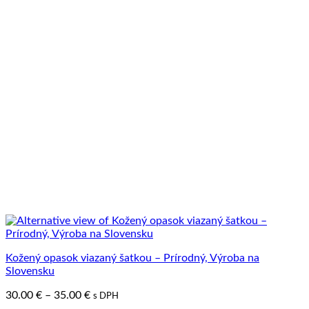
viacero
variantov.
Možnosti
si
môžete
vybrať
na
stránke
produktu.
Kožený opasok viazaný šatkou – Prírodný, Výroba na
Slovensku
Price
30.00
€
–
35.00
€
s DPH
range: