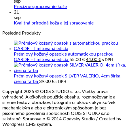
na
a
sep
Ako
Slove
Žiadne
Precízne spracovanie kože
sa
výrob
komentáre
21
na
starať
z
sep
Precízne
o
prave
Žiadne
Kvalitná prírodná koža a jej spracovanie
spracovanie
výrobky
kože
komentáre
Posledné Produkty
kože
z
na
kože?
Kvalitná
prírodná
koža
Prémiový kožený opasok s automatickou prackou
a
Pôvodná
Aktuálna
GARDE – limitovaná edícia
55.00
€
44.00
€
s DPH
jej
cena
cena
spracovanie
bola:
je:
55.00 €.
44.00 €.
Prémiový kožený opasok SILVER VALERIO, 4cm šírka,
čierna farba
39.00
€
s DPH
Copyright 2026 © ODIS STUDIO s.r.o.. Všetky práva
vyhradené. Akékoľvek použitie obsahu, rozmnožovanie a
šírenie textov, obrázkov, fotografií či ukážok akýmkoľvek
mechanickým alebo elektronickým spôsobom je bez
písomného povolenia spoločnosti ODIS STUDIO s.r.o.
zakázané. Spracovalo © 2014 Opavsky Studio / Created by
Wordpress CMS system.