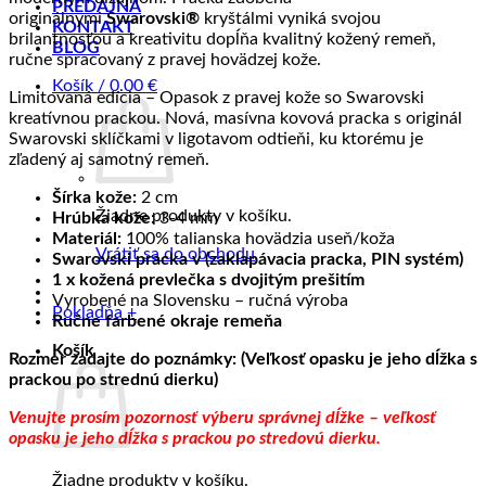
PREDAJŇA
originálnymi
Swarovski®
kryštálmi vyniká svojou
KONTAKT
brilantnosťou a kreativitu dopĺňa kvalitný kožený remeň,
BLOG
ručne spracovaný z pravej hovädzej kože.
Košík /
0.00
€
Limitovaná edícia – Opasok z pravej kože so Swarovski
kreatívnou prackou. Nová, masívna kovová pracka s originál
Swarovski sklíčkami v ligotavom odtieňi, ku ktorému je
zľadený aj samotný remeň.
Šírka kože:
2 cm
Žiadne produkty v košíku.
Hrúbka kože:
3-4 mm
Materiál:
100% talianska hovädzia useň/koža
Vrátiť sa do obchodu
Swarovski pracka v (zaklapávacia pracka, PIN systém)
1 x kožená prevlečka s dvojitým prešitím
Vyrobené na Slovensku – ručná výroba
Pokladňa
+
Ručne farbené okraje remeňa
Košík
Rozmer zadajte do poznámky: (Veľkosť opasku je jeho dĺžka s
prackou po strednú dierku)
Venujte prosím pozornosť výberu správnej dĺžke – veľkosť
opasku je jeho dĺžka s prackou po stredovú dierku.
Žiadne produkty v košíku.