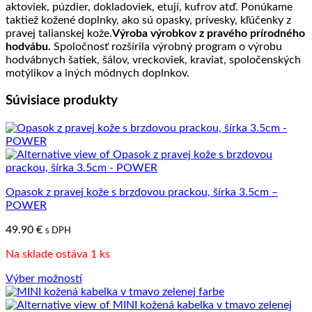
aktoviek, púzdier, dokladoviek, etují, kufrov atď. Ponúkame
taktiež kožené doplnky, ako sú opasky, prívesky, kľúčenky z
pravej talianskej kože.
Výroba výrobkov z pravého prírodného
hodvábu.
Spoločnosť rozšírila výrobný program o výrobu
hodvábnych šatiek, šálov, vreckoviek, kraviat, spoločenských
motýlikov a iných módnych doplnkov.
Súvisiace produkty
Opasok z pravej kože s brzdovou prackou, šírka 3.5cm –
POWER
49.90
€
s DPH
Na sklade ostáva 1 ks
Výber možností
Tento
produkt