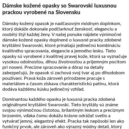
Dámske kožené opasky so Swarovski luxusnou
produkty
neprenikne
GSM
prackou vyrobené na Slovensku
ani
RF
Dámsky kožený opasok je nadčasovým módnym doplnkom,
signál
ktorý dokáže dokonale podčiarknuť ženskosť, eleganciu a
osobitý štýl každej ženy. V našej ponuke nájdete výnimočné
dámske kožené opasky doplnené o luxusné pracky zdobené
kryštálmi Swarovski, ktoré prinášajú jedinečnú kombináciu
kvalitného spracovania, elegancie a jemného lesku. Tieto
opasky sú vyrobené z kvalitnej pravej kože, ktorá sa vyznačuje
vysokou odolnosťou, dlhou životnosťou a príjemným pocitom
pri nosení. Precízne spracovanie a dôraz na detaily
zabezpečujú, že opasok si zachová svoj tvar aj po dlhodobom
používaní. Pravá koža zároveň prirodzene pracuje s
materiálom a časom získava charakteristickú patinu, ktorá
dodáva každému kúsku jedinečný vzhľad.
Dominantou každého opasku je luxusná pracka zdobená
originálnymi kryštálmi Swarovski. Tieto kryštály sú známe
svojou výnimočnou čistotou, brilantným leskom a precíznym
brúsením, vďaka čomu dokážu krásne odrážať svetlo a
vytvárať jemný, elegantný efekt. Pracka tak nepôsobí len ako
funkčný prvok, ale zároveň ako výrazný módny detail, ktorý