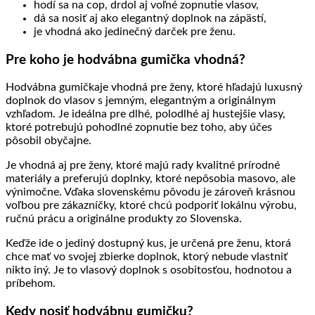
hodí sa na cop, drdol aj voľné zopnutie vlasov,
dá sa nosiť aj ako elegantný doplnok na zápästí,
je vhodná ako jedinečný darček pre ženu.
Pre koho je hodvábna gumička vhodná?
Hodvábna gumičkaje vhodná pre ženy, ktoré hľadajú luxusný
doplnok do vlasov s jemným, elegantným a originálnym
vzhľadom. Je ideálna pre dlhé, polodlhé aj hustejšie vlasy,
ktoré potrebujú pohodlné zopnutie bez toho, aby účes
pôsobil obyčajne.
Je vhodná aj pre ženy, ktoré majú rady kvalitné prírodné
materiály a preferujú doplnky, ktoré nepôsobia masovo, ale
výnimočne. Vďaka slovenskému pôvodu je zároveň krásnou
voľbou pre zákazníčky, ktoré chcú podporiť lokálnu výrobu,
ručnú prácu a originálne produkty zo Slovenska.
Keďže ide o jediný dostupný kus, je určená pre ženu, ktorá
chce mať vo svojej zbierke doplnok, ktorý nebude vlastniť
nikto iný. Je to vlasový doplnok s osobitosťou, hodnotou a
príbehom.
Kedy nosiť hodvábnu gumičku?