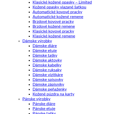
Klasické kožené opasky – Limited
Kožené opasky viazané šatkou
Automatické kovové pracky
Automatické kožené remene
Brzdové kovové pracky
Brzdové kožené remene
Klasické kovové pracky
Klasické kožené remene
Dámske výrobky
Dámske diáre
Dámske etuje
Dámske tašky
Dámske aktovky
Dámske kabelky
Dámske ruksaky
Dámske vizitkáre
Dámske spisovky
Dámske zápisníky
Dámske peňaženky
Kožené púzdra na karty
Pánske výrobky
Pánske diáre
Pánske etuje
Pánske tašky