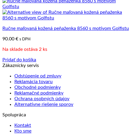
Ručne maľovaná kožená peňaženka 8560 s motívom Golfistu
90.00
€
s DPH
Na sklade ostáva 2 ks
Pridať do košíka
Zákaznícky servis
Odstúpenie od zmluvy
Reklamácia tovaru
Obchodné podmienky
Reklamačné podmienky
Ochrana osobných údajov
Alternatívne riešenie sporov
Spolupráca
Kontakt
Kto sme