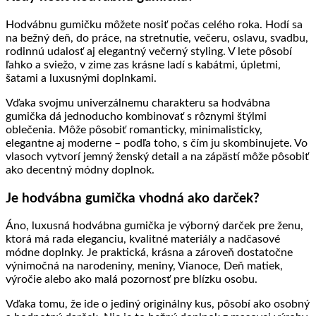
Hodvábnu gumičku môžete nosiť počas celého roka. Hodí sa
na bežný deň, do práce, na stretnutie, večeru, oslavu, svadbu,
rodinnú udalosť aj elegantný večerný styling. V lete pôsobí
ľahko a sviežo, v zime zas krásne ladí s kabátmi, úpletmi,
šatami a luxusnými doplnkami.
Vďaka svojmu univerzálnemu charakteru sa hodvábna
gumička dá jednoducho kombinovať s rôznymi štýlmi
oblečenia. Môže pôsobiť romanticky, minimalisticky,
elegantne aj moderne – podľa toho, s čím ju skombinujete. Vo
vlasoch vytvorí jemný ženský detail a na zápästí môže pôsobiť
ako decentný módny doplnok.
Je hodvábna gumička vhodná ako darček?
Áno, luxusná hodvábna gumička je výborný darček pre ženu,
ktorá má rada eleganciu, kvalitné materiály a nadčasové
módne doplnky. Je praktická, krásna a zároveň dostatočne
výnimočná na narodeniny, meniny, Vianoce, Deň matiek,
výročie alebo ako malá pozornosť pre blízku osobu.
Vďaka tomu, že ide o jediný originálny kus, pôsobí ako osobný