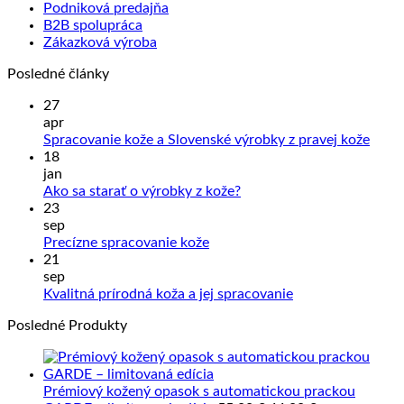
Podniková predajňa
B2B spolupráca
Zákazková výroba
Posledné články
27
apr
Žiad
Spracovanie kože a Slovenské výrobky z pravej kože
kome
18
na
jan
Sprac
Žiadne
Ako sa starať o výrobky z kože?
kože
komentáre
23
na
a
sep
Ako
Slove
Žiadne
Precízne spracovanie kože
sa
výrob
komentáre
21
na
starať
z
sep
Precízne
o
prave
Žiadne
Kvalitná prírodná koža a jej spracovanie
spracovanie
výrobky
kože
komentáre
Posledné Produkty
kože
z
na
kože?
Kvalitná
prírodná
koža
Prémiový kožený opasok s automatickou prackou
a