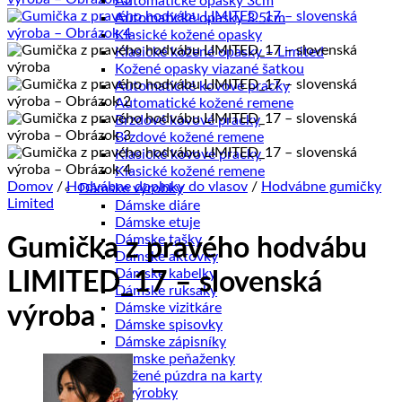
Automatické opasky 3cm
Automatické opasky 3.5cm
Klasické kožené opasky
Klasické kožené opasky – Limited
Kožené opasky viazané šatkou
Automatické kovové pracky
Automatické kožené remene
Brzdové kovové pracky
Brzdové kožené remene
Klasické kovové pracky
Klasické kožené remene
Domov
/
Hodvábne doplnky do vlasov
/
Hodvábne gumičky
Dámske výrobky
Limited
Dámske diáre
Dámske etuje
Dámske tašky
Gumička z pravého hodvábu
Dámske aktovky
Dámske kabelky
LIMITED_17 – slovenská
Dámske ruksaky
Dámske vizitkáre
výroba
Dámske spisovky
Dámske zápisníky
Dámske peňaženky
Kožené púzdra na karty
Pánske výrobky