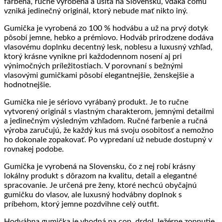
farbená, ručne vyrobená a ušitá na Slovensku, vďaka čomu
vzniká jedinečný originál, ktorý nebude mať nikto iný.
Gumička je vyrobená zo 100 % hodvábu a už na prvý dotyk
pôsobí jemne, hebko a prémiovo. Hodváb prirodzene dodáva
vlasovému doplnku decentný lesk, noblesu a luxusný vzhľad,
ktorý krásne vynikne pri každodennom nosení aj pri
výnimočných príležitostiach. V porovnaní s bežnými
vlasovými gumičkami pôsobí elegantnejšie, ženskejšie a
hodnotnejšie.
Gumička nie je sériovo vyrábaný produkt. Je to ručne
vytvorený originál s vlastným charakterom, jemnými detailmi
a jedinečným výsledným vzhľadom. Ručné farbenie a ručná
výroba zaručujú, že každý kus má svoju osobitosť a nemožno
ho dokonale zopakovať. Po vypredaní už nebude dostupný v
rovnakej podobe.
Gumička je vyrobená na Slovensku, čo z nej robí krásny
lokálny produkt s dôrazom na kvalitu, detail a elegantné
spracovanie. Je určená pre ženy, ktoré nechcú obyčajnú
gumičku do vlasov, ale luxusný hodvábny doplnok s
príbehom, ktorý jemne pozdvihne celý outfit.
Hodvábna gumička je vhodná na cop, drdol, ležérne zopnutie