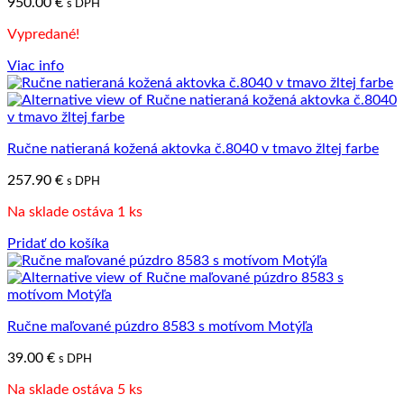
950.00
€
s DPH
Vypredané!
Viac info
Ručne natieraná kožená aktovka č.8040 v tmavo žltej farbe
257.90
€
s DPH
Na sklade ostáva 1 ks
Pridať do košíka
Ručne maľované púzdro 8583 s motívom Motýľa
39.00
€
s DPH
Na sklade ostáva 5 ks