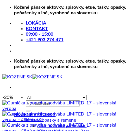
Skip
Kožené pánske aktovky, spisovky, etue, tašky, opasky,
to
peňaženky a iné, vyrobené na slovensku
content
LOKÁCIA
KONTAKT
09:00 - 15:00
+421 903 274 471
Kožené pánske aktovky, spisovky, etue, tašky, opasky,
peňaženky a iné, vyrobené na slovensku
-20%
Hľadať:
KOŽENÉ VÝROBKY
Kožené opasky a remene
Kožené opasky s brzdou