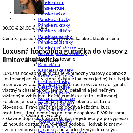
Pánske diáre
Pánske etuje
Pánske tašky
Pánske aktovky
Pánske ruksaky
Pôvodná
Aktuálna
30.00
€
24.00
€
s DPH
Pánske vizitkáre
cena
cena
Pánske spisovky
Cena za posledných 30 dní je rovnaká ako aktuálna cena
bola:
je:
Pánske zápisníky
30.00 €.
24.00 €.
Pánske peňaženky
Luxusná hodvábna gumička do vlasov z
Kožené púzdra na karty
limitovanej edície
Kancelária a cestovanie
Kancelária
Kancelárske sety
Luxusná hodvábna gumička je výnimočný vlasový doplnok z
Kožené zápisníky
limitovanej edície, v ktorej existuje iba jeden jediný kus. Nejde
Cestovné tašky
o sériovo vyrábaný produkt, ale o ručne vytvorený originál s
Cestovné kufre
vlastným charakterom, jemnými detailmi a jedinečným
Kožené ruksaky
výsledným vzhľadom. Každá gumička z tejto limitovanej
Kožené zakladače
kolekcie je ručne farbená, ručne vyrobená a ušitá na
Púzdra na obleky
Slovensku. Práve ručná práca dodáva každému kusu
Tašky na notebook
osobitosť, ktorú nemožno dokonale zopakovať. Vďaka tomu
Ostatné výrobky
získavate doplnok, ktorý je skutočne jedinečný a po vypredaní
Textilné výrobky
už nebude dostupný v rovnakej podobe. Hodváb je známy
Textilné ruksaky
svojou jemnosťou, hladkosťou a prirodzeným luxusným
Pletené kožené výrobky