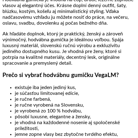
vlasov aj elegantný účes. Krásne doplní denný outfit, šaty,
blúzku, kostým, košeľu aj minimalistický styling. Vďaka
nadčasovému vzhľadu ju môžete nosiť do práce, na večeru,
oslavu, svadbu, dovolenku aj počas bežného dňa.
Ak hľadáte doplnok, ktorý je praktický, ženský a zároveň
výnimočný, hodvábna gumička je ideálnou voľbou. Spája
luxusný materiál, slovenskú ručnú výrobu a exkluzivitu
jediného dostupného kusu. Je vhodná pre ženy, ktoré si
potrpia na kvalitné materiály, decentný lesk, originálne
spracovanie a premyslený detail.
Prečo si vybrať hodvábnu gumičku VegaLM?
existuje iba jeden jediný kus,
je súčasťou limitovanej edície,
je ručne farbená,
je ručne vyrobená na Slovensku,
je vyrobená zo 100 % hodvábu,
pôsobí luxusne, elegantne a žensky,
je vhodná na každodenné nosenie aj spoločenské
príležitosti,
jemne zopne vlasy bez zbytočne tvrdého efektu,