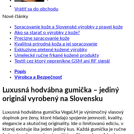
Vrátiť sa do obchodu
Nové články
Žiad
Spracovanie kože a Slovenské výrobky z pravej kože
Žiadne
kome
Ako sa starať o výrobky z kože?
na
Žiadne
komentáre
Precízne spracovanie kože
na
Sprac
komentáre
Žiadne
Kvalitná prírodná koža a jej spracovanie
na
Ako
kože
Žiadne
komentáre
Exkluzívne pletené kožené výrobky
Precízne
sa
na
a
komentáre
Žiadne
Umelecké ručne frkané kožené produkty
spracovanie
starať
na
Kvalitná
Slove
komentáre
Žiadne
Textil cez ktorý neprenikne GSM ani RF signál
kože
o
Exkluzívne
prírodná
na
výrob
komentáre
Popis
výrobky
pletené
koža
Umelecké
na
z
Výrobca a Bezpečnosť
z
kožené
a
ručne
Textil
prave
kože?
výrobky
jej
frkané
cez
kože
spracovanie
kožené
ktorý
Luxusná hodvábna gumička – jediný
produkty
neprenikne
originál vyrobený na Slovensku
GSM
ani
RF
Luxusná hodvábna gumička VegaLM je výnimočný vlasový
signál
doplnok pre ženy, ktoré hľadajú spojenie jemnosti, kvality,
elegancie a skutočnej originality. Ide o limitovanú edíciu, v
ktorej existuje iba jeden jediný kus. Každá gumička je ručne