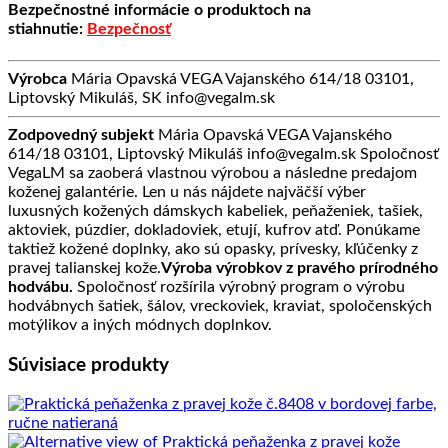
Bezpečnostné informácie o produktoch na
stiahnutie:
Bezpečnosť
Výrobca
Mária Opavská VEGA Vajanského 614/18 03101,
Liptovský Mikuláš, SK info@vegalm.sk
Zodpovedný subjekt
Mária Opavská VEGA Vajanského
614/18 03101, Liptovský Mikuláš info@vegalm.sk Spoločnosť
VegaLM sa zaoberá vlastnou výrobou a následne predajom
koženej galantérie. Len u nás nájdete najväčší výber
luxusných kožených dámskych kabeliek, peňaženiek, tašiek,
aktoviek, púzdier, dokladoviek, etují, kufrov atď. Ponúkame
taktiež kožené doplnky, ako sú opasky, prívesky, kľúčenky z
pravej talianskej kože.
Výroba výrobkov z pravého prírodného
hodvábu.
Spoločnosť rozšírila výrobný program o výrobu
hodvábnych šatiek, šálov, vreckoviek, kraviat, spoločenských
motýlikov a iných módnych doplnkov.
Súvisiace produkty