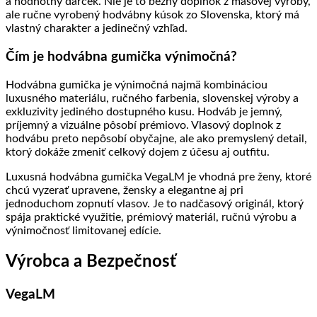
a hodnotný darček. Nie je to bežný doplnok z masovej výroby,
ale ručne vyrobený hodvábny kúsok zo Slovenska, ktorý má
vlastný charakter a jedinečný vzhľad.
Čím je hodvábna gumička výnimočná?
Hodvábna gumička je výnimočná najmä kombináciou
luxusného materiálu, ručného farbenia, slovenskej výroby a
exkluzivity jediného dostupného kusu. Hodváb je jemný,
príjemný a vizuálne pôsobí prémiovo. Vlasový doplnok z
hodvábu preto nepôsobí obyčajne, ale ako premyslený detail,
ktorý dokáže zmeniť celkový dojem z účesu aj outfitu.
Luxusná hodvábna gumička VegaLM je vhodná pre ženy, ktoré
chcú vyzerať upravene, žensky a elegantne aj pri
jednoduchom zopnutí vlasov. Je to nadčasový originál, ktorý
spája praktické využitie, prémiový materiál, ručnú výrobu a
výnimočnosť limitovanej edície.
Výrobca a Bezpečnosť
VegaLM