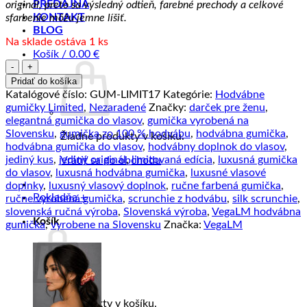
PREDAJŇA
originál, preto sa výsledný odtieň, farebné prechody a celkové
KONTAKT
sfarbenie môžu jemne líšiť.
BLOG
Na sklade ostáva 1 ks
Košík /
0.00
€
množstvo
Gumička
Pridať do košíka
z
Katalógové číslo:
GUM-LIMIT17
Kategórie:
Hodvábne
pravého
gumičky Limited
,
Nezaradené
Značky:
darček pre ženu
,
hodvábu
elegantná gumička do vlasov
,
gumička vyrobená na
LIMITED_17
Slovensku
,
gumička zo 100 % hodvábu
,
hodvábna gumička
,
Žiadne produkty v košíku.
–
hodvábna gumička do vlasov
,
hodvábny doplnok do vlasov
,
slovenská
jediný kus
,
jediný originál
,
limitovaná edícia
,
luxusná gumička
Vrátiť sa do obchodu
výroba
do vlasov
,
luxusná hodvábna gumička
,
luxusné vlasové
doplnky
,
luxusný vlasový doplnok
,
ručne farbená gumička
,
Pokladňa
+
ručne vyrobená gumička
,
scrunchie z hodvábu
,
silk scrunchie
,
slovenská ručná výroba
,
Slovenská výroba
,
VegaLM hodvábna
Košík
gumička
,
vyrobene na Slovensku
Značka:
VegaLM
Žiadne produkty v košíku.