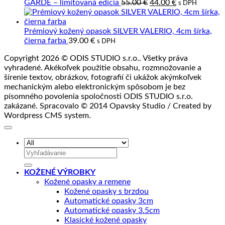
Pôvodná
Aktuálna
GARDE – limitovaná edícia
55.00
€
44.00
€
s DPH
jej
cena
cena
spracovanie
bola:
je:
55.00 €.
44.00 €.
Prémiový kožený opasok SILVER VALERIO, 4cm šírka,
čierna farba
39.00
€
s DPH
Copyright 2026 © ODIS STUDIO s.r.o.. Všetky práva
vyhradené. Akékoľvek použitie obsahu, rozmnožovanie a
šírenie textov, obrázkov, fotografií či ukážok akýmkoľvek
mechanickým alebo elektronickým spôsobom je bez
písomného povolenia spoločnosti ODIS STUDIO s.r.o.
zakázané. Spracovalo © 2014 Opavsky Studio / Created by
Wordpress CMS system.
Hľadať:
KOŽENÉ VÝROBKY
Kožené opasky a remene
Kožené opasky s brzdou
Automatické opasky 3cm
Automatické opasky 3.5cm
Klasické kožené opasky