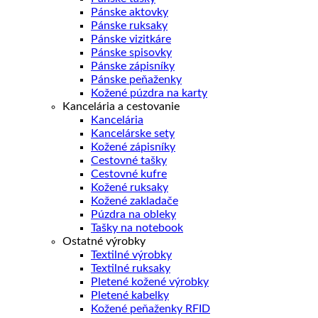
Pánske aktovky
Pánske ruksaky
Pánske vizitkáre
Pánske spisovky
Pánske zápisníky
Pánske peňaženky
Kožené púzdra na karty
Kancelária a cestovanie
Kancelária
Kancelárske sety
Kožené zápisníky
Cestovné tašky
Cestovné kufre
Kožené ruksaky
Kožené zakladače
Púzdra na obleky
Tašky na notebook
Ostatné výrobky
Textilné výrobky
Textilné ruksaky
Pletené kožené výrobky
Pletené kabelky
Kožené peňaženky RFID