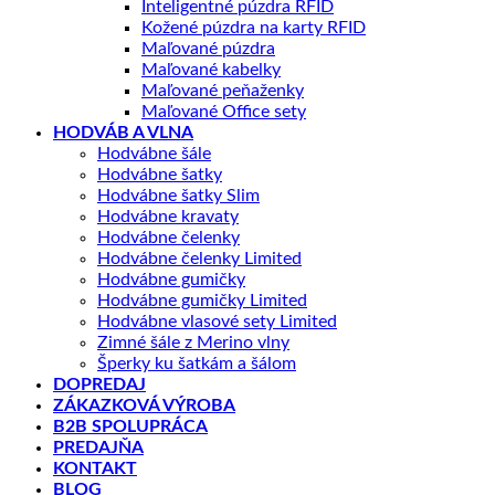
Inteligentné púzdra RFID
Kožené púzdra na karty RFID
Maľované púzdra
Maľované kabelky
Maľované peňaženky
Maľované Office sety
HODVÁB A VLNA
Hodvábne šále
Hodvábne šatky
Hodvábne šatky Slim
Hodvábne kravaty
Hodvábne čelenky
Hodvábne čelenky Limited
Hodvábne gumičky
Hodvábne gumičky Limited
Hodvábne vlasové sety Limited
Zimné šále z Merino vlny
Šperky ku šatkám a šálom
DOPREDAJ
ZÁKAZKOVÁ VÝROBA
B2B SPOLUPRÁCA
PREDAJŇA
KONTAKT
BLOG