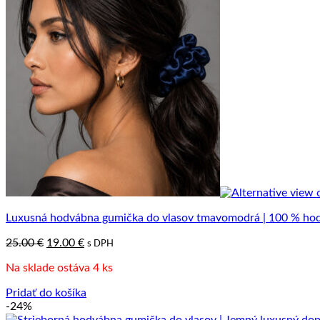
Luxusná hodvábna gumička do vlasov tmavomodrá | 100 % ho
Pôvodná
Aktuálna
25.00
€
19.00
€
s DPH
cena
cena
Na sklade ostáva 4 ks
bola:
je:
25.00 €.
19.00 €.
Pridať do košíka
-24%