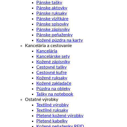
Pánske tašky
Pánske aktovky
Pánske ruksaky
Pánske vizitkáre
Pánske spisovky
Pánske zápisníky
Pánske peňaženky
Kožené púzdra na karty
Kancelária a cestovanie
Kancelária
Kancelárske sety
Kožené zápisníky
Cestovné tašky
Cestovné kufre
Kožené ruksaky
Kožené zakladače
Púzdra na obleky
Tašky na notebook
Ostatné výrobky
Textilné výrobky
Textilné ruksaky
Pletené kožené výrobky
Pletené kabelky
Kožené peňaženky RFID