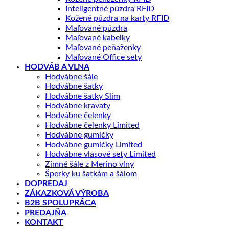
Inteligentné púzdra RFID
Kožené púzdra na karty RFID
Maľované púzdra
Maľované kabelky
Maľované peňaženky
Maľované Office sety
HODVÁB A VLNA
Hodvábne šále
Hodvábne šatky
Hodvábne šatky Slim
Hodvábne kravaty
Hodvábne čelenky
Hodvábne čelenky Limited
Hodvábne gumičky
Hodvábne gumičky Limited
Hodvábne vlasové sety Limited
Zimné šále z Merino vlny
Šperky ku šatkám a šálom
DOPREDAJ
ZÁKAZKOVÁ VÝROBA
B2B SPOLUPRÁCA
PREDAJŇA
KONTAKT