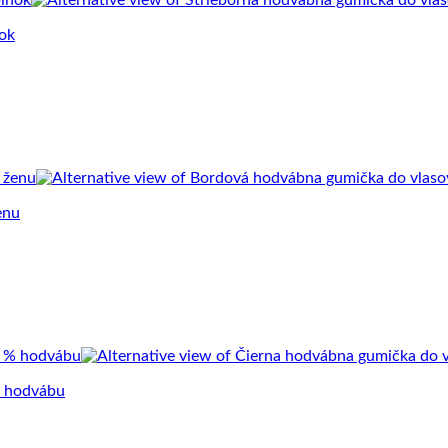
nok
enu
% hodvábu