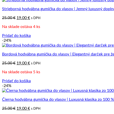
Strieborná hodvábna gumička do vlasov | Jemný luxusný dopl
Pôvodná
Aktuálna
25.00
€
19.00
€
s DPH
cena
cena
Na sklade ostáva 4 ks
bola:
je:
25.00 €.
19.00 €.
Pridať do košíka
-24%
Bordová hodvábna gumička do vlasov | Elegantný darček pre ž
Pôvodná
Aktuálna
25.00
€
19.00
€
s DPH
cena
cena
Na sklade ostáva 5 ks
bola:
je:
25.00 €.
19.00 €.
Pridať do košíka
-24%
Čierna hodvábna gumička do vlasov | Luxusná klasika zo 100 
Pôvodná
Aktuálna
25.00
€
19.00
€
s DPH
cena
cena