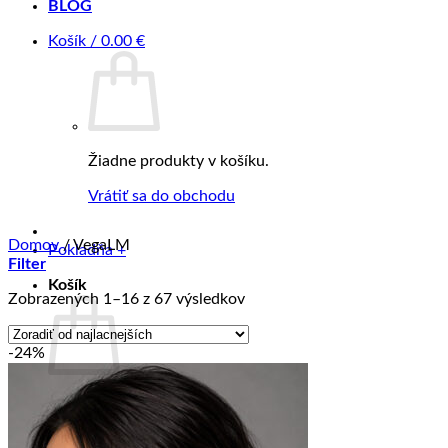
BLOG
Košík /
0.00
€
Žiadne produkty v košíku.
Vrátiť sa do obchodu
Domov
/
VegaLM
Pokladňa
+
Filter
Košík
Zoradené
Zobrazených 1–16 z 67 výsledkov
podľa
ceny:
-24%
od
najnižšej
po
Žiadne produkty v košíku.
najvyššiu
Vrátiť sa do obchodu