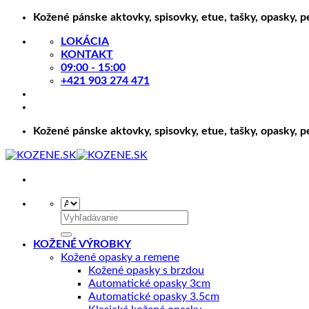
Skip
Kožené pánske aktovky, spisovky, etue, tašky, opasky, 
to
LOKÁCIA
content
KONTAKT
09:00 - 15:00
+421 903 274 471
Kožené pánske aktovky, spisovky, etue, tašky, opasky, 
Hľadať:
KOŽENÉ VÝROBKY
Kožené opasky a remene
Kožené opasky s brzdou
Automatické opasky 3cm
Automatické opasky 3.5cm