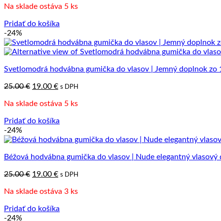
Na sklade ostáva 5 ks
bola:
je:
25.00 €.
19.00 €.
Pridať do košíka
-24%
Svetlomodrá hodvábna gumička do vlasov | Jemný doplnok zo
Pôvodná
Aktuálna
25.00
€
19.00
€
s DPH
cena
cena
Na sklade ostáva 5 ks
bola:
je:
25.00 €.
19.00 €.
Pridať do košíka
-24%
Béžová hodvábna gumička do vlasov | Nude elegantný vlasový
Pôvodná
Aktuálna
25.00
€
19.00
€
s DPH
cena
cena
Na sklade ostáva 3 ks
bola:
je:
25.00 €.
19.00 €.
Pridať do košíka
-24%