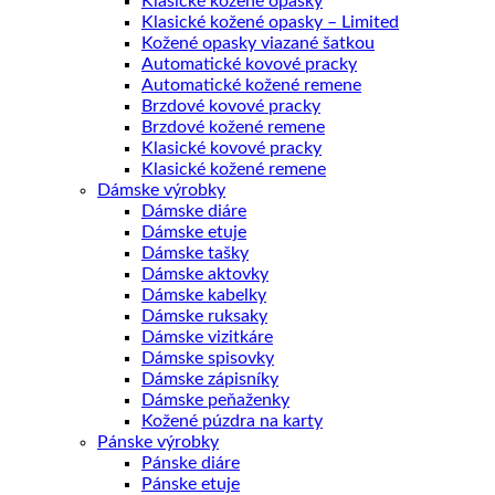
Klasické kožené opasky
Klasické kožené opasky – Limited
Kožené opasky viazané šatkou
Automatické kovové pracky
Automatické kožené remene
Brzdové kovové pracky
Brzdové kožené remene
Klasické kovové pracky
Klasické kožené remene
Dámske výrobky
Dámske diáre
Dámske etuje
Dámske tašky
Dámske aktovky
Dámske kabelky
Dámske ruksaky
Dámske vizitkáre
Dámske spisovky
Dámske zápisníky
Dámske peňaženky
Kožené púzdra na karty
Pánske výrobky
Pánske diáre
Pánske etuje