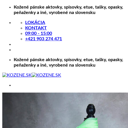
Skip
Kožené pánske aktovky, spisovky, etue, tašky, opasky,
to
peňaženky a iné, vyrobené na slovensku
content
LOKÁCIA
KONTAKT
09:00 - 15:00
+421 903 274 471
Kožené pánske aktovky, spisovky, etue, tašky, opasky,
peňaženky a iné, vyrobené na slovensku
Hľadať:
KOŽENÉ VÝROBKY
Kožené opasky a remene
Kožené opasky s brzdou