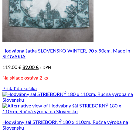
Hodvábna šatka SLOVENSKO WINTER, 90 x 90cm, Made in
SLOVAKIA
Pôvodná
Aktuálna
119.00
€
89.00
€
s DPH
cena
cena
Na sklade ostáva 2 ks
bola:
je:
119.00 €.
89.00 €.
Pridať do košíka
Hodvábny šál STRIEBORNÝ 180 x 110cm, Ručná výroba na
Slovensku