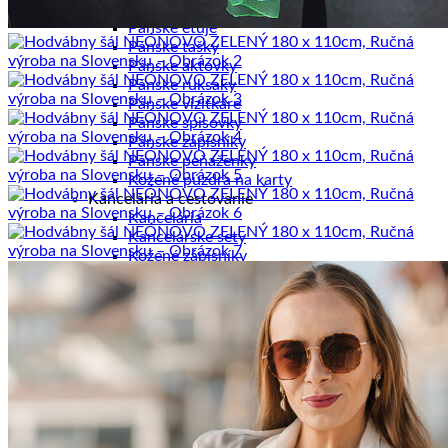
Pánske diáre
Pánske etuje
Pánske tašky
Pánske aktovky
Pánske ruksaky
Pánske vizitkáre
Pánske spisovky
Pánske zápisníky
Pánske peňaženky
Kožené púzdra na karty
Kancelária a cestovanie
Kancelária
Kancelárske sety
Kožené zápisníky
Cestovné tašky
Cestovné kufre
Kožené ruksaky
Kožené zakladače
Púzdra na obleky
Tašky na notebook
Ostatné výrobky
Textilné výrobky
Textilné ruksaky
Pletené kožené výrobky