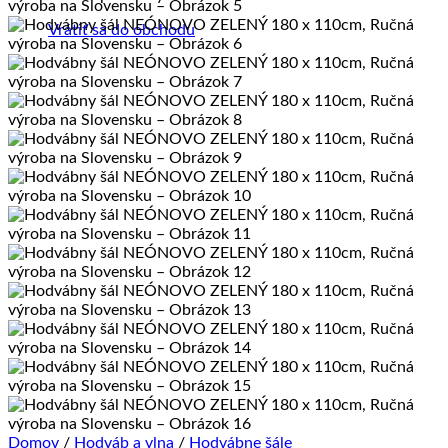
Vrátiť sa do obchodu
Domov
/
Hodváb a vlna
/
Hodvábne šále