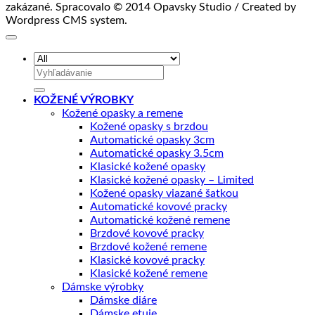
zakázané. Spracovalo © 2014 Opavsky Studio / Created by
Wordpress CMS system.
Hľadať:
KOŽENÉ VÝROBKY
Kožené opasky a remene
Kožené opasky s brzdou
Automatické opasky 3cm
Automatické opasky 3.5cm
Klasické kožené opasky
Klasické kožené opasky – Limited
Kožené opasky viazané šatkou
Automatické kovové pracky
Automatické kožené remene
Brzdové kovové pracky
Brzdové kožené remene
Klasické kovové pracky
Klasické kožené remene
Dámske výrobky
Dámske diáre
Dámske etuje