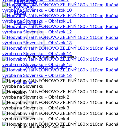
PREDAJŇA
KONTAKT
BLOG
Košík /
0.00
€
Žiadne produkty v košíku.
Vrátiť sa do obchodu
Pokladňa
+
Košík
Žiadne produkty v košíku.