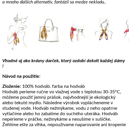
a mnoho ďalších alternatív, fantázii sa medze nekladu..
Vhodné aj ako krásny darček, ktorý ozdobí dekolt každej dámy
!
Návod na použitie:
Zloženie:
100% hodváb. farba na hodváb
Hodváb perieme ručne vo vlažnej vode s teplotou 30-35°C,
môžeme použiť jemný prášok, najvhodnejší je ekologický
alebo tekuté mydlo. Následne výrobok vyplácheneme v
studenej vode. Hodváb nežmýkame, vodu z neho opatrne
vytlačíme alebo ho zabalíme do suchého uteráka. Hodváb
neperieme v práčke, nežmykáme a nesušíme v sušičke.
Žehlíme ešte za vlhka, nepoužívame naparovanie ani kropenie