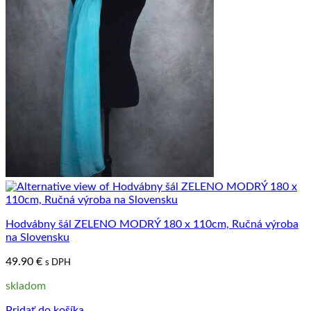
Hodvábny šál ZELENO MODRÝ 180 x 110cm, Ručná výroba
na Slovensku
49.90
€
s DPH
skladom
Pridať do košíka