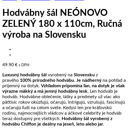
Hodvábny šál NEÓNOVO
ZELENÝ 180 x 110cm, Ručná
výroba na Slovensku
49.90
€
s DPH
Luxusný hodvábny šál
vyrobený na
Slovensku
z
pravého
100% prírodného hodvábu. Je nádherný
na pohľad a
príjemný na dotyk.
Vzhľadom pripomína ľan, na dotyk je však
výrazne mäkký a má jemný hodvábny lesk.
Len hodváb je
hodváb. Hodvábne oblečenie, látky a predmety už viac ako
päťtisíc rokov okúzľujú, očarujú, intrigujú, vzrušujú, fascinujú
a očarujú ľudí na celom svete. Kedysi len pre kráľovskú
rodinu, najmocnejších vládcov a áčkové celebrity je hodváb
teraz dostupný pre všetkých.
Hodvábny šál vyrobený z
hodvábu Chiffon je deálny na jeseň, leto alebo jar.