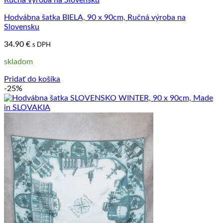
Hodvábna šatka BIELA, 90 x 90cm, Ručná výroba na
Slovensku
34.90
€
s DPH
skladom
Pridať do košíka
-25%