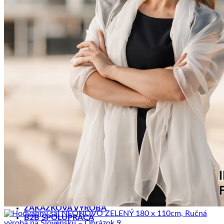
Pletené kabelky
Kožené peňaženky RFID
Inteligentné púzdra RFID
Kožené púzdra na karty RFID
Maľované púzdra
Maľované kabelky
Maľované peňaženky
Maľované Office sety
HODVÁB A VLNA
Hodvábne šále
Hodvábne šatky
Hodvábne šatky Slim
Hodvábne kravaty
Hodvábne čelenky
Hodvábne čelenky Limited
Hodvábne gumičky
Hodvábne gumičky Limited
Hodvábne vlasové sety Limited
Zimné šále z Merino vlny
Šperky ku šatkám a šálom
DOPREDAJ
ZÁKAZKOVÁ VÝROBA
B2B SPOLUPRÁCA