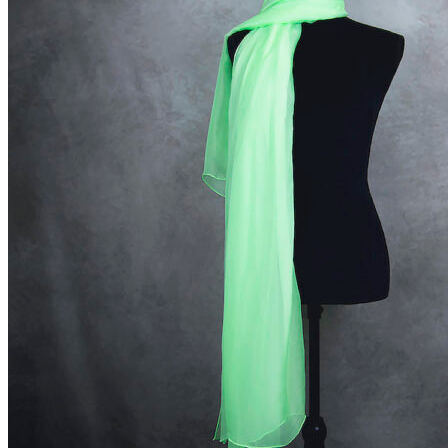
Automatické opasky 3cm
Automatické opasky 3.5cm
Klasické kožené opasky
Klasické kožené opasky – Limited
Kožené opasky viazané šatkou
Automatické kovové pracky
Automatické kožené remene
Brzdové kovové pracky
Brzdové kožené remene
Klasické kovové pracky
Klasické kožené remene
Dámske výrobky
Dámske diáre
Dámske etuje
Dámske tašky
Dámske aktovky
Dámske kabelky
Dámske ruksaky
Dámske vizitkáre
Dámske spisovky
Dámske zápisníky
Dámske peňaženky
Kožené púzdra na karty
Pánske výrobky