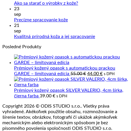
Sprac
Žiadne
Ako sa starať o výrobky z kože?
kože
komentáre
23
na
a
sep
Ako
Slove
Žiadne
Precízne spracovanie kože
sa
výrob
komentáre
21
na
starať
z
sep
Precízne
o
prave
Žiadne
Kvalitná prírodná koža a jej spracovanie
spracovanie
výrobky
kože
komentáre
Posledné Produkty
kože
z
na
kože?
Kvalitná
prírodná
koža
Prémiový kožený opasok s automatickou prackou
a
Pôvodná
Aktuálna
GARDE – limitovaná edícia
55.00
€
44.00
€
s DPH
jej
cena
cena
spracovanie
bola:
je:
55.00 €.
44.00 €.
Prémiový kožený opasok SILVER VALERIO, 4cm šírka,
čierna farba
39.00
€
s DPH
Copyright 2026 © ODIS STUDIO s.r.o.. Všetky práva
vyhradené. Akékoľvek použitie obsahu, rozmnožovanie a
šírenie textov, obrázkov, fotografií či ukážok akýmkoľvek
mechanickým alebo elektronickým spôsobom je bez
písomného povolenia spoločnosti ODIS STUDIO s.r.o.