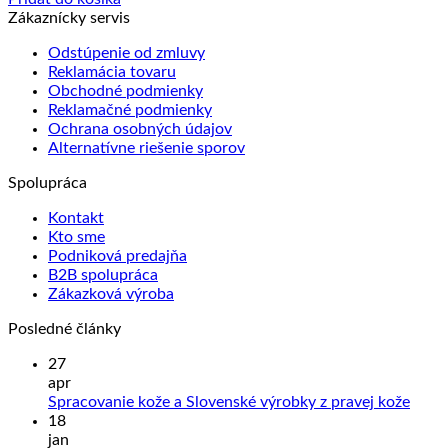
Zákaznícky servis
Odstúpenie od zmluvy
Reklamácia tovaru
Obchodné podmienky
Reklamačné podmienky
Ochrana osobných údajov
Alternatívne riešenie sporov
Spolupráca
Kontakt
Kto sme
Podniková predajňa
B2B spolupráca
Zákazková výroba
Posledné články
27
apr
Žiad
Spracovanie kože a Slovenské výrobky z pravej kože
kome
18
na
jan