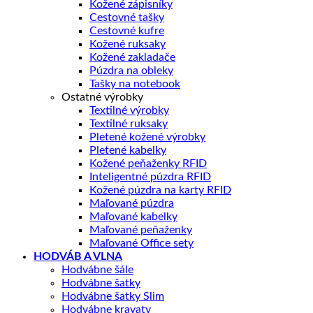
Kožené zápisníky
Cestovné tašky
Cestovné kufre
Kožené ruksaky
Kožené zakladače
Púzdra na obleky
Tašky na notebook
Ostatné výrobky
Textilné výrobky
Textilné ruksaky
Pletené kožené výrobky
Pletené kabelky
Kožené peňaženky RFID
Inteligentné púzdra RFID
Kožené púzdra na karty RFID
Maľované púzdra
Maľované kabelky
Maľované peňaženky
Maľované Office sety
HODVÁB A VLNA
Hodvábne šále
Hodvábne šatky
Hodvábne šatky Slim
Hodvábne kravaty