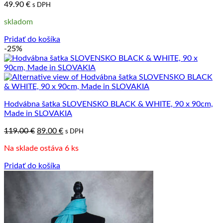
49.90
€
s DPH
skladom
Pridať do košíka
-25%
Hodvábna šatka SLOVENSKO BLACK & WHITE, 90 x 90cm,
Made in SLOVAKIA
Pôvodná
Aktuálna
119.00
€
89.00
€
s DPH
cena
cena
Na sklade ostáva 6 ks
bola:
je:
119.00 €.
89.00 €.
Pridať do košíka