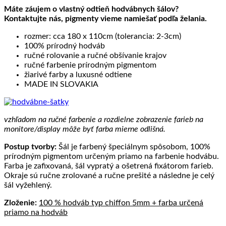
Máte záujem o vlastný odtieň hodvábnych šálov?
Kontaktujte nás, pigmenty vieme namiešať podľa želania.
rozmer: cca 180 x 110cm (tolerancia: 2-3cm)
100% prírodný hodváb
ručné rolovanie a ručné obšívanie krajov
ručné farbenie prírodným pigmentom
žiarivé farby a luxusné odtiene
MADE IN SLOVAKIA
vzhľadom na ručné farbenie a rozdielne zobrazenie farieb na
monitore/display môže byť farba mierne odlišná.
Postup tvorby:
Šál je farbený špeciálnym spôsobom, 100%
prírodným pigmentom určeným priamo na farbenie hodvábu.
Farba je zafixovaná, šál vypratý a ošetrená fixátorom farieb.
Okraje sú ručne zrolované a ručne prešité a následne je celý
šál vyžehlený.
Zloženie:
100 % hodváb typ chiffon 5mm + farba určená
priamo na hodváb