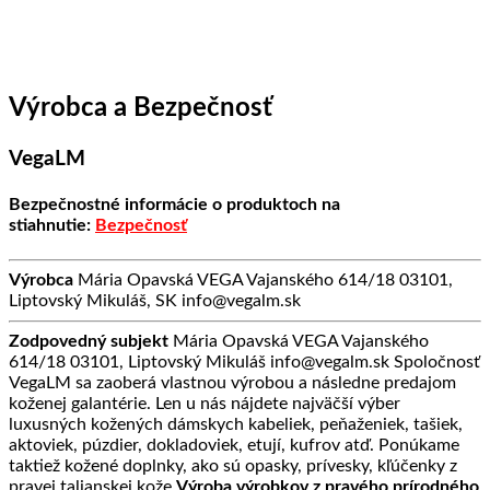
Výrobca a Bezpečnosť
VegaLM
Bezpečnostné informácie o produktoch na
stiahnutie:
Bezpečnosť
Výrobca
Mária Opavská VEGA Vajanského 614/18 03101,
Liptovský Mikuláš, SK info@vegalm.sk
Zodpovedný subjekt
Mária Opavská VEGA Vajanského
614/18 03101, Liptovský Mikuláš info@vegalm.sk Spoločnosť
VegaLM sa zaoberá vlastnou výrobou a následne predajom
koženej galantérie. Len u nás nájdete najväčší výber
luxusných kožených dámskych kabeliek, peňaženiek, tašiek,
aktoviek, púzdier, dokladoviek, etují, kufrov atď. Ponúkame
taktiež kožené doplnky, ako sú opasky, prívesky, kľúčenky z
pravej talianskej kože.
Výroba výrobkov z pravého prírodného