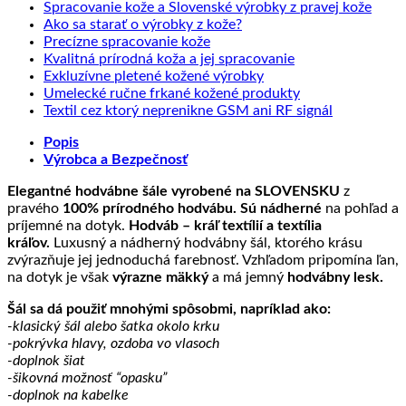
Žiad
Spracovanie kože a Slovenské výrobky z pravej kože
Žiadne
kome
Ako sa starať o výrobky z kože?
na
Žiadne
komentáre
Precízne spracovanie kože
na
Sprac
komentáre
Žiadne
Kvalitná prírodná koža a jej spracovanie
na
Ako
kože
Žiadne
komentáre
Exkluzívne pletené kožené výrobky
Precízne
sa
na
a
komentáre
Žiadne
Umelecké ručne frkané kožené produkty
spracovanie
starať
na
Kvalitná
Slove
komentáre
Žiadne
Textil cez ktorý neprenikne GSM ani RF signál
kože
o
Exkluzívne
prírodná
na
výrob
komentáre
Popis
výrobky
pletené
koža
Umelecké
na
z
Výrobca a Bezpečnosť
z
kožené
a
ručne
Textil
prave
kože?
výrobky
jej
frkané
cez
kože
Elegantné hodvábne šále vyrobené na SLOVENSKU
z
spracovanie
kožené
ktorý
pravého
100% prírodného hodvábu. Sú nádherné
na pohľad a
produkty
neprenikne
príjemné na dotyk.
Hodváb – kráľ textílií a textília
GSM
kráľov.
Luxusný a nádherný hodvábny šál, ktorého krásu
ani
zvýrazňuje jej jednoduchá farebnosť. Vzhľadom pripomína ľan,
RF
na dotyk je však
výrazne mäkký
a má jemný
hodvábny lesk.
signál
Šál sa dá použiť mnohými spôsobmi, napríklad ako:
-klasický šál alebo šatka okolo krku
-pokrývka hlavy, ozdoba vo vlasoch
-doplnok šiat
-šikovná možnosť “opasku”
-doplnok na kabelke