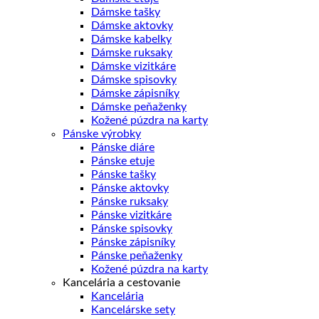
Dámske tašky
Dámske aktovky
Dámske kabelky
Dámske ruksaky
Dámske vizitkáre
Dámske spisovky
Dámske zápisníky
Dámske peňaženky
Kožené púzdra na karty
Pánske výrobky
Pánske diáre
Pánske etuje
Pánske tašky
Pánske aktovky
Pánske ruksaky
Pánske vizitkáre
Pánske spisovky
Pánske zápisníky
Pánske peňaženky
Kožené púzdra na karty
Kancelária a cestovanie
Kancelária
Kancelárske sety