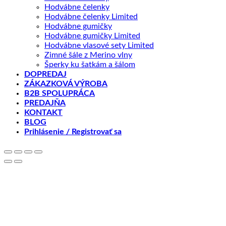
Hodvábne čelenky
Hodvábne čelenky Limited
Hodvábne gumičky
Hodvábne gumičky Limited
Hodvábne vlasové sety Limited
Zimné šále z Merino vlny
Šperky ku šatkám a šálom
DOPREDAJ
ZÁKAZKOVÁ VÝROBA
B2B SPOLUPRÁCA
PREDAJŇA
KONTAKT
BLOG
Prihlásenie / Registrovať sa