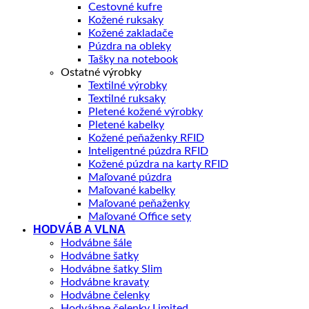
Cestovné kufre
Kožené ruksaky
Kožené zakladače
Púzdra na obleky
Tašky na notebook
Ostatné výrobky
Textilné výrobky
Textilné ruksaky
Pletené kožené výrobky
Pletené kabelky
Kožené peňaženky RFID
Inteligentné púzdra RFID
Kožené púzdra na karty RFID
Maľované púzdra
Maľované kabelky
Maľované peňaženky
Maľované Office sety
HODVÁB A VLNA
Hodvábne šále
Hodvábne šatky
Hodvábne šatky Slim
Hodvábne kravaty
Hodvábne čelenky
Hodvábne čelenky Limited