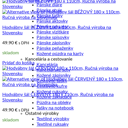
Pánske diáre
Pánske etuje
Pánske tašky
Pánske aktovky
Pánske ruksaky
Hodvábny šál BÉŽOVÝ 180 x 110cm, Ručná výroba na
Pánske vizitkáre
Slovensku
Pánske spisovky
49.90
€
Pánske zápisníky
s DPH
Pánske peňaženky
skladom
Kožené púzdra na karty
Kancelária a cestovanie
Pridať do košíka
Kancelária
Kancelárske sety
Kožené zápisníky
Cestovné tašky
Cestovné kufre
Kožené ruksaky
Hodvábny šál ČERVENÝ 180 x 110cm, Ručná výroba na
Kožené zakladače
Slovensku
Púzdra na obleky
Tašky na notebook
49.90
€
s DPH
Ostatné výrobky
Textilné výrobky
skladom
Textilné ruksaky