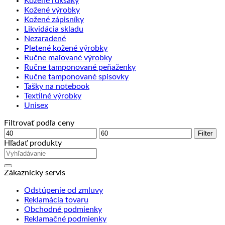
Kožené ruksaky
Kožené výrobky
Kožené zápisníky
Likvidácia skladu
Nezaradené
Pletené kožené výrobky
Ručne maľované výrobky
Ručne tamponované peňaženky
Ručne tamponované spisovky
Tašky na notebook
Textilné výrobky
Unisex
Filtrovať podľa ceny
Minimálna
Maximálna
Filter
cena
cena
Hľadať produkty
Zákaznícky servis
Odstúpenie od zmluvy
Reklamácia tovaru
Obchodné podmienky
Reklamačné podmienky