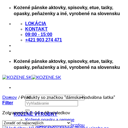
Skip
Kožené pánske aktovky, spisovky, etue, tašky,
to
opasky, peňaženky a iné, vyrobené na slovensku
content
LOKÁCIA
KONTAKT
09:00 - 15:00
+421 903 274 471
Kožené pánske aktovky, spisovky, etue, tašky,
opasky, peňaženky a iné, vyrobené na slovensku
Domov
/
Produkty so značkou “dámska hodvábna šatka”
Filter
Hľadať:
Zoradené
Zobrazených 1–16 z 69 výsledkov
KOŽENÉ VÝROBKY
podľa
Kožené opasky a remene
ceny:
Kožené opasky s brzdou