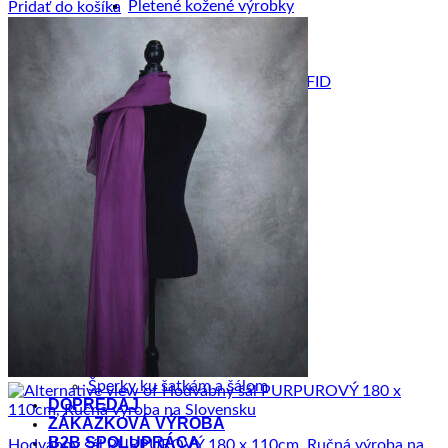
Pletené kožené výrobky
Pridať do košíka
Pletené kabelky
Kožené peňaženky RFID
Inteligentné púzdra RFID
Kožené púzdra na karty RFID
Maľované púzdra
Maľované kabelky
Maľované peňaženky
Maľované Office sety
HODVÁB A VLNA
Hodvábne šále
Hodvábne šatky
Hodvábne šatky Slim
Hodvábne kravaty
Hodvábne čelenky
Hodvábne čelenky Limited
Hodvábne gumičky
Hodvábne gumičky Limited
Hodvábne vlasové sety Limited
Zimné šále z Merino vlny
Šperky ku šatkám a šálom
DOPREDAJ
ZÁKAZKOVÁ VÝROBA
B2B SPOLUPRÁCA
Hodvábny šál PURPUROVÝ 180 x 110cm, Ručná výroba na