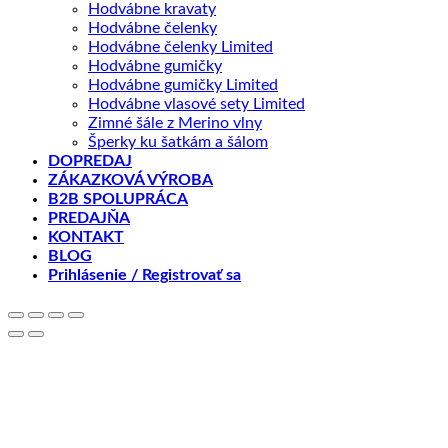
Hodvábne kravaty
Hodvábne čelenky
Hodvábne čelenky Limited
Hodvábne gumičky
Hodvábne gumičky Limited
Hodvábne vlasové sety Limited
Zimné šále z Merino vlny
Šperky ku šatkám a šálom
DOPREDAJ
ZÁKAZKOVÁ VÝROBA
B2B SPOLUPRÁCA
PREDAJŇA
KONTAKT
BLOG
Prihlásenie / Registrovať sa