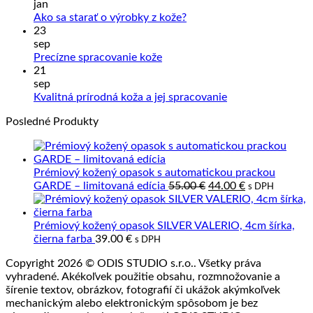
na
jan
Sprac
Žiadne
Ako sa starať o výrobky z kože?
kože
komentáre
23
na
a
sep
Ako
Slove
Žiadne
Precízne spracovanie kože
sa
výrob
komentáre
21
na
starať
z
sep
Precízne
o
prave
Žiadne
Kvalitná prírodná koža a jej spracovanie
spracovanie
výrobky
kože
komentáre
Posledné Produkty
kože
z
na
kože?
Kvalitná
prírodná
koža
Prémiový kožený opasok s automatickou prackou
a
Pôvodná
Aktuálna
GARDE – limitovaná edícia
55.00
€
44.00
€
s DPH
jej
cena
cena
spracovanie
bola:
je:
55.00 €.
44.00 €.
Prémiový kožený opasok SILVER VALERIO, 4cm šírka,
čierna farba
39.00
€
s DPH
Copyright 2026 © ODIS STUDIO s.r.o.. Všetky práva
vyhradené. Akékoľvek použitie obsahu, rozmnožovanie a
šírenie textov, obrázkov, fotografií či ukážok akýmkoľvek
mechanickým alebo elektronickým spôsobom je bez