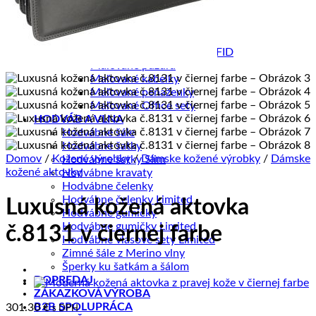
Pletené kabelky
Kožené peňaženky RFID
Inteligentné púzdra RFID
Kožené púzdra na karty RFID
Maľované púzdra
Maľované kabelky
Maľované peňaženky
Maľované Office sety
HODVÁB A VLNA
Hodvábne šále
Hodvábne šatky
Domov
/
Kožené výrobky
/
Dámske kožené výrobky
/
Dámske
Hodvábne šatky Slim
kožené aktovky
Hodvábne kravaty
Hodvábne čelenky
Hodvábne čelenky Limited
Luxusná kožená aktovka
Hodvábne gumičky
Hodvábne gumičky Limited
č.8131 v čiernej farbe
Hodvábne vlasové sety Limited
Zimné šále z Merino vlny
Šperky ku šatkám a šálom
DOPREDAJ
ZÁKAZKOVÁ VÝROBA
B2B SPOLUPRÁCA
301.30
€
s DPH