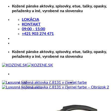
Skip
Kožené pánske aktovky, spisovky, etue, tašky, opasky,
to
peňaženky a iné, vyrobené na slovensku
content
LOKÁCIA
KONTAKT
09:00 - 15:00
+421 903 274 471
Kožené pánske aktovky, spisovky, etue, tašky, opasky,
peňaženky a iné, vyrobené na slovensku
Hľadať:
KOŽENÉ VÝROBKY
Kožené opasky a remene
Kožené opasky s brzdou