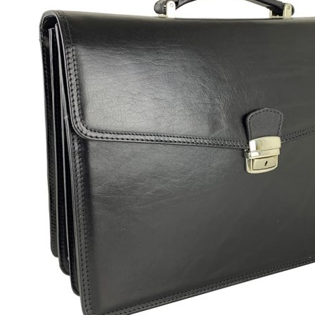
Automatické opasky 3cm
Automatické opasky 3.5cm
Klasické kožené opasky
Klasické kožené opasky – Limited
Kožené opasky viazané šatkou
Automatické kovové pracky
Automatické kožené remene
Brzdové kovové pracky
Brzdové kožené remene
Klasické kovové pracky
Klasické kožené remene
Dámske výrobky
Dámske diáre
Dámske etuje
Dámske tašky
Dámske aktovky
Dámske kabelky
Dámske ruksaky
Dámske vizitkáre
Dámske spisovky
Dámske zápisníky
Dámske peňaženky
Kožené púzdra na karty
Pánske výrobky