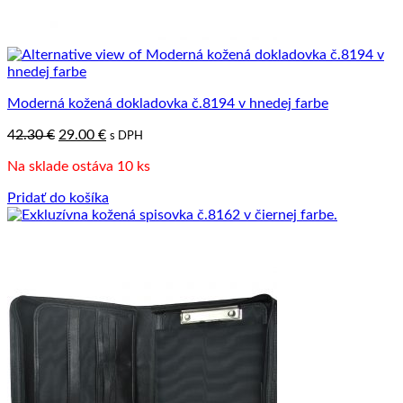
Moderná kožená dokladovka č.8194 v hnedej farbe
Pôvodná
Aktuálna
42.30
€
29.00
€
s DPH
cena
cena
Na sklade ostáva 10 ks
bola:
je:
42.30 €.
29.00 €.
Pridať do košíka