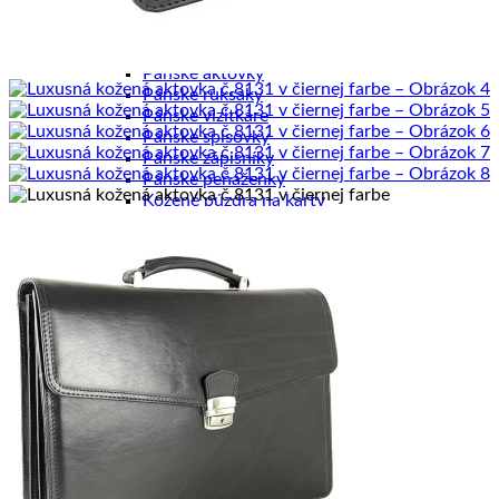
Pánske diáre
Pánske etuje
Pánske tašky
Pánske aktovky
Pánske ruksaky
Pánske vizitkáre
Pánske spisovky
Pánske zápisníky
Pánske peňaženky
Kožené púzdra na karty
Kancelária a cestovanie
Kancelária
Kancelárske sety
Kožené zápisníky
Cestovné tašky
Cestovné kufre
Kožené ruksaky
Kožené zakladače
Púzdra na obleky
Tašky na notebook
Ostatné výrobky
Textilné výrobky
Textilné ruksaky
Pletené kožené výrobky