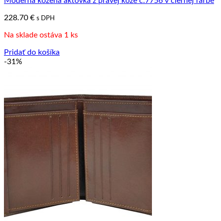
Moderná kožená aktovka z pravej kože č.7756 v čiernej farbe
228.70
€
s DPH
Na sklade ostáva 1 ks
Pridať do košíka
-31%