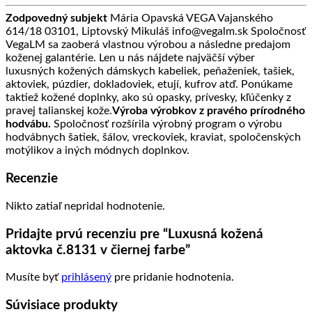
Zodpovedný subjekt
Mária Opavská VEGA Vajanského
614/18 03101, Liptovský Mikuláš info@vegalm.sk Spoločnosť
VegaLM sa zaoberá vlastnou výrobou a následne predajom
koženej galantérie. Len u nás nájdete najväčší výber
luxusných kožených dámskych kabeliek, peňaženiek, tašiek,
aktoviek, púzdier, dokladoviek, etují, kufrov atď. Ponúkame
taktiež kožené doplnky, ako sú opasky, prívesky, kľúčenky z
pravej talianskej kože.
Výroba výrobkov z pravého prírodného
hodvábu.
Spoločnosť rozšírila výrobný program o výrobu
hodvábnych šatiek, šálov, vreckoviek, kraviat, spoločenských
motýlikov a iných módnych doplnkov.
Recenzie
Nikto zatiaľ nepridal hodnotenie.
Pridajte prvú recenziu pre “Luxusná kožená
aktovka č.8131 v čiernej farbe”
Musíte byť
prihlásený
pre pridanie hodnotenia.
Súvisiace produkty