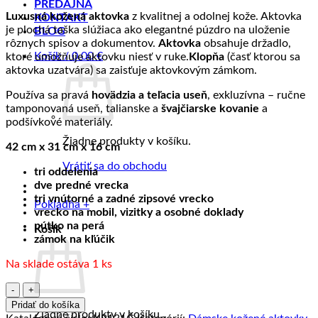
PREDAJŇA
Luxusná kožená aktovka
z kvalitnej a odolnej kože. Aktovka
KONTAKT
je plochá taška slúžiaca ako elegantné púzdro na uloženie
BLOG
rôznych spisov a dokumentov.
Aktovka
obsahuje držadlo,
Košík /
0.00
€
ktoré umožňuje aktovku niesť v ruke.
Klopňa
(časť ktorou sa
aktovka uzatvára) sa zaisťuje aktovkovým zámkom.
Používa sa pravá
hovädzia a teľacia useň
, exkluzívna – ručne
tamponovaná useň, talianske a
švajčiarske kovanie
a
podšívkové materiály.
Žiadne produkty v košíku.
42 cm x 31 cm x 16 cm
Vrátiť sa do obchodu
tri oddelenia
dve predné vrecka
tri vnútorné a zadné zipsové vrecko
Pokladňa
+
vrecko na mobil, vizitky a osobné doklady
pútko na perá
Košík
zámok na kľúčik
Na sklade ostáva 1 ks
množstvo
Luxusná
Pridať do košíka
Žiadne produkty v košíku.
kožená