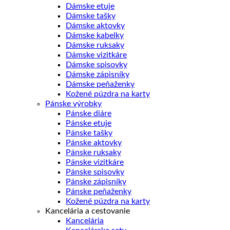
Dámske etuje
Dámske tašky
Dámske aktovky
Dámske kabelky
Dámske ruksaky
Dámske vizitkáre
Dámske spisovky
Dámske zápisníky
Dámske peňaženky
Kožené púzdra na karty
Pánske výrobky
Pánske diáre
Pánske etuje
Pánske tašky
Pánske aktovky
Pánske ruksaky
Pánske vizitkáre
Pánske spisovky
Pánske zápisníky
Pánske peňaženky
Kožené púzdra na karty
Kancelária a cestovanie
Kancelária