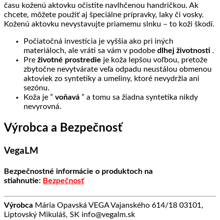
času koženú aktovku očistite navlhčenou handričkou. Ak
chcete, môžete použiť aj špeciálne prípravky, laky či vosky.
Koženú aktovku nevystavujte priamemu slnku – to koži škodí.
Počiatočná investícia je vyššia ako pri iných
materiáloch, ale vráti sa vám v podobe
dlhej životnosti
.
Pre
životné prostredie
je koža lepšou voľbou, pretože
zbytočne nevytvárate veľa odpadu neustálou obmenou
aktoviek zo syntetiky a umeliny, ktoré nevydržia ani
sezónu.
Koža je ”
voňavá
” a tomu sa žiadna syntetika nikdy
nevyrovná.
Výrobca a Bezpečnosť
VegaLM
Bezpečnostné informácie o produktoch na
stiahnutie:
Bezpečnosť
Výrobca
Mária Opavská VEGA Vajanského 614/18 03101,
Liptovský Mikuláš, SK info@vegalm.sk