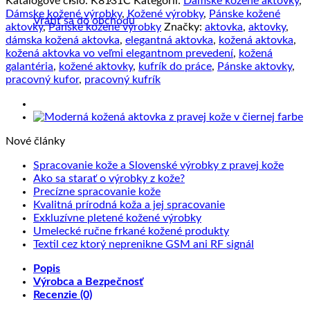
Katalógové číslo:
K8131Č
Kategórií:
Dámske kožené aktovky
,
aktovka
Dámske kožené výrobky
,
Kožené výrobky
,
Pánske kožené
Vrátiť sa do obchodu
č.8131
aktovky
,
Pánske kožené výrobky
Značky:
aktovka
,
aktovky
,
v
dámska kožená aktovka
,
elegantná aktovka
,
kožená aktovka
,
čiernej
kožená aktovka vo veľmi elegantnom prevedení
,
kožená
farbe
galantéria
,
kožené aktovky
,
kufrík do práce
,
Pánske aktovky
,
pracovný kufor
,
pracovný kufrík
Nové články
Žiad
Spracovanie kože a Slovenské výrobky z pravej kože
Žiadne
kome
Ako sa starať o výrobky z kože?
na
Žiadne
komentáre
Precízne spracovanie kože
na
Sprac
komentáre
Žiadne
Kvalitná prírodná koža a jej spracovanie
na
Ako
kože
Žiadne
komentáre
Exkluzívne pletené kožené výrobky
Precízne
sa
na
a
komentáre
Žiadne
Umelecké ručne frkané kožené produkty
spracovanie
starať
na
Kvalitná
Slove
komentáre
Žiadne
Textil cez ktorý neprenikne GSM ani RF signál
kože
o
Exkluzívne
prírodná
na
výrob
komentáre
Popis
výrobky
pletené
koža
Umelecké
na
z
Výrobca a Bezpečnosť
z
kožené
a
ručne
Textil
prave
Recenzie (0)
kože?
výrobky
jej
frkané
cez
kože
spracovanie
kožené
ktorý