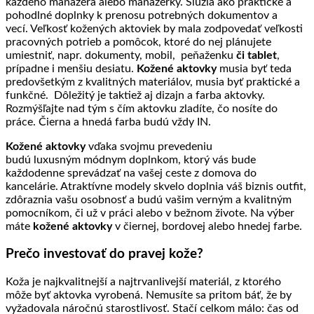
každého manažéra alebo manažérky. Slúžia ako praktické a
pohodlné doplnky k prenosu potrebných dokumentov a
vecí. Veľkosť kožených aktoviek by mala zodpovedať veľkosti
pracovných potrieb a pomôcok, ktoré do nej plánujete
umiestniť, napr. dokumenty, mobil, peňaženku
či tablet
,
prípadne i menšiu desiatu.
Kožené aktovky
musia byť teda
predovšetkým z kvalitných materiálov, musia byť praktické a
funkčné. Dôležitý je taktiež aj dizajn a farba aktovky.
Rozmýšľajte nad tým s čím aktovku zladíte, čo nosíte do
práce. Čierna a hnedá farba budú vždy IN.
Kožené aktovky
vďaka svojmu prevedeniu
budú luxusným módnym doplnkom, ktorý vás bude
každodenne sprevádzať na vašej ceste z domova do
kancelárie. Atraktívne modely skvelo doplnia váš biznis outfit,
zdôraznia vašu osobnosť a budú vašim verným a kvalitným
pomocníkom, či už v práci alebo v bežnom živote. Na výber
máte
kožené aktovky
v čiernej, bordovej alebo hnedej farbe.
Prečo investovať do pravej kože?
Koža je najkvalitnejší a najtrvanlivejší materiál, z ktorého
môže byť aktovka vyrobená. Nemusíte sa pritom báť, že by
vyžadovala náročnú starostlivosť. Stačí celkom málo: čas od