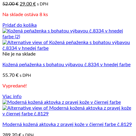
Pôvodná
Aktuálna
52.00
€
29.00
€
s DPH
cena
cena
Na sklade ostáva 8 ks
bola:
je:
52.00 €.
29.00 €.
Pridať do košíka
Nie je na sklade
Kožená peňaženka s bohatou výbavou č.8334 v hnedej farbe
55.70
€
s DPH
Vypredané!
Viac info
Moderná kožená aktovka z pravej kože v čiernej farbe č.8129
289.20
€
s DPH