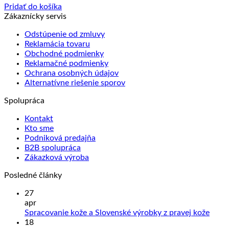
Pridať do košíka
Zákaznícky servis
Odstúpenie od zmluvy
Reklamácia tovaru
Obchodné podmienky
Reklamačné podmienky
Ochrana osobných údajov
Alternatívne riešenie sporov
Spolupráca
Kontakt
Kto sme
Podniková predajňa
B2B spolupráca
Zákazková výroba
Posledné články
27
apr
Žiad
Spracovanie kože a Slovenské výrobky z pravej kože
kome
18