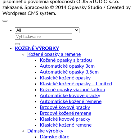
písomného povolenia spoločnosti ODIS STUDIO s.r.o.
zakázané. Spracovalo © 2014 Opavsky Studio / Created by
Wordpress CMS system.
Hľadať:
KOŽENÉ VÝROBKY
Kožené opasky a remene
Kožené opasky s brzdou
Automatické opasky 3cm
Automatické opasky 3.5cm
Klasické kožené opasky
Klasické kožené opasky – Limited
Kožené opasky viazané šatkou
Automatické kovové pracky
Automatické kožené remene
Brzdové kovové pracky
Brzdové kožené remene
Klasické kovové pracky
Klasické kožené remene
Dámske výrobky
Dámske diáre