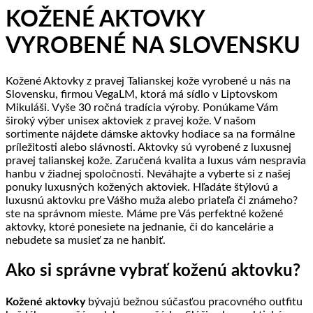
produkty
neprenikne
KOŽENÉ AKTOVKY
GSM
ani
VYROBENÉ NA SLOVENSKU
RF
signál
Kožené Aktovky z pravej Talianskej kože vyrobené u nás na
Slovensku, firmou VegaLM, ktorá má sídlo v Liptovskom
Mikuláši. Vyše 30 ročná tradícia výroby. Ponúkame Vám
široký výber unisex aktoviek z pravej kože. V našom
sortimente nájdete dámske aktovky hodiace sa na formálne
príležitosti alebo slávnosti. Aktovky sú vyrobené z luxusnej
pravej talianskej kože. Zaručená kvalita a luxus vám nespravia
hanbu v žiadnej spoločnosti. Neváhajte a vyberte si z našej
ponuky luxusných kožených aktoviek. Hľadáte štýlovú a
luxusnú aktovku pre Vášho muža alebo priateľa či známeho?
ste na správnom mieste. Máme pre Vás perfektné kožené
aktovky, ktoré ponesiete na jednanie, či do kancelárie a
nebudete sa musieť za ne hanbiť.
Ako si správne vybrať koženú aktovku?
Kožené aktovky
bývajú bežnou súčasťou pracovného outfitu