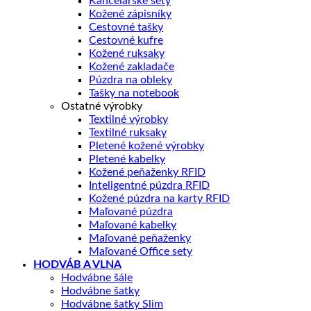
Kancelárske sety
Kožené zápisníky
Cestovné tašky
Cestovné kufre
Kožené ruksaky
Kožené zakladače
Púzdra na obleky
Tašky na notebook
Ostatné výrobky
Textilné výrobky
Textilné ruksaky
Pletené kožené výrobky
Pletené kabelky
Kožené peňaženky RFID
Inteligentné púzdra RFID
Kožené púzdra na karty RFID
Maľované púzdra
Maľované kabelky
Maľované peňaženky
Maľované Office sety
HODVÁB A VLNA
Hodvábne šále
Hodvábne šatky
Hodvábne šatky Slim