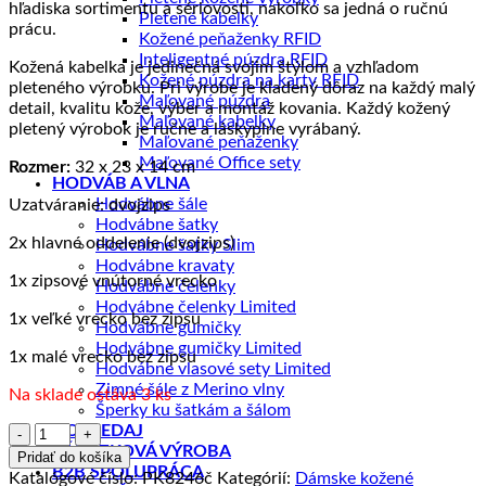
hľadiska sortimentu a sériovosti, nakoľko sa jedná o ručnú
Pletené kabelky
prácu.
Kožené peňaženky RFID
Inteligentné púzdra RFID
Kožená kabelka je jedinečná svojim štýlom a vzhľadom
Kožené púzdra na karty RFID
pleteného výrobku. Pri výrobe je kladený dôraz na každý malý
Maľované púzdra
detail, kvalitu kože, výber a montáž kovania. Každý kožený
Maľované kabelky
pletený výrobok je ručne a láskyplne vyrábaný.
Maľované peňaženky
Maľované Office sety
Rozmer:
32 x 23 x 14 cm
HODVÁB A VLNA
Hodvábne šále
Uzatváranie: dvojzips
Hodvábne šatky
2x hlavné oddelenie (dvojzips)
Hodvábne šatky Slim
Hodvábne kravaty
1x zipsové vnútorné vrecko
Hodvábne čelenky
Hodvábne čelenky Limited
1x veľké vrecko bez zipsu
Hodvábne gumičky
Hodvábne gumičky Limited
1x malé vrecko bez zipsu
Hodvábne vlasové sety Limited
Zimné šále z Merino vlny
Na sklade ostáva 3 ks
Šperky ku šatkám a šálom
DOPREDAJ
množstvo
ZÁKAZKOVÁ VÝROBA
Luxusná
Pridať do košíka
B2B SPOLUPRÁCA
pletená
Katalógové číslo:
PK8246č
Kategórií:
Dámske kožené