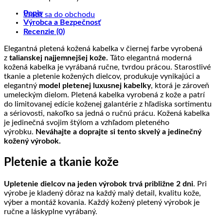
kože
o
Exkluzívne
prírodná
na
výrob
komentáre
Popis
výrobky
pletené
koža
Umelecké
na
z
Vrátiť sa do obchodu
Výrobca a Bezpečnosť
z
kožené
a
ručne
Textil
prave
Recenzie (0)
kože?
výrobky
jej
frkané
cez
kože
spracovanie
kožené
ktorý
Elegantná pletená kožená kabelka v čiernej farbe vyrobená
produkty
neprenikne
z
talianskej najjemnejšej kože.
Táto elegantná moderná
GSM
kožená kabelka je vyrábaná ručne, tvrdou prácou. Starostlivé
ani
tkanie a pletenie kožených dielcov, produkuje vynikajúci a
RF
elegantný
model pletenej luxusnej kabelky
, ktorá je zároveň
signál
umeleckým dielom. Pletená kabelka vyrobená z kože a patrí
do limitovanej edície koženej galantérie z hľadiska sortimentu
a sériovosti, nakoľko sa jedná o ručnú prácu. Kožená kabelka
je jedinečná svojim štýlom a vzhľadom pleteného
výrobku.
Neváhajte a doprajte si tento skvelý a jedinečný
kožený výrobok.
Pletenie a tkanie kože
Upletenie dielcov na jeden výrobok trvá približne 2 dni
. Pri
výrobe je kladený dôraz na každý malý detail, kvalitu kože,
výber a montáž kovania. Každý kožený pletený výrobok je
ručne a láskyplne vyrábaný.