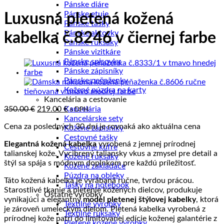
Pánske diáre
Pánske etuje
Luxusná pletená kožená
Pánske tašky
Pánske aktovky
kabelka č.8246 v čiernej farbe
Pánske ruksaky
Pánske vizitkáre
Pánske spisovky
Pánske zápisníky
Pánske peňaženky
Kožené púzdra na karty
Kancelária a cestovanie
Pôvodná
Aktuálna
350.00
€
219.00
€
Kancelária
s DPH
cena
cena
Kancelárske sety
Cena za posledných 30 dní je rovnaká ako aktuálna cena
bola:
je:
Kožené zápisníky
350.00 €.
219.00 €.
Cestovné tašky
Elegantná kožená kabelka
vyrobená z jemnej prírodnej
Cestovné kufre
talianskej kože. Vycibrený taliansky vkus a zmysel pre detail a
Kožené ruksaky
štýl sa spája s módnym doplnkom pre každú príležitosť.
Kožené zakladače
Púzdra na obleky
Táto kožená kabelka je vyrábaná ručne, tvrdou prácou.
Tašky na notebook
Starostlivé tkanie a pletenie kožených dielcov, produkuje
Ostatné výrobky
vynikajúci a elegantný
model pletenej štýlovej kabelky
, ktorá
Textilné výrobky
je zároveň umeleckým dielom. Pletená kabelka vyrobená z
Textilné ruksaky
prírodnej kože patrí do limitovanej edície koženej galantérie z
Pletené kožené výrobky