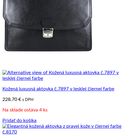
Kožená luxusná aktovka č.7897 v lesklej čiernej farbe
228.70
€
s DPH
Na sklade ostáva 4 ks
Pridať do košíka