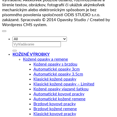
šírenie textov, obrázkov, fotografií či ukážok akýmkoľvek
mechanickým alebo elektronickým spôsobom je bez
písomného povolenia spoločnosti ODIS STUDIO s.r.o.
zakázané. Spracovalo © 2014 Opavsky Studio / Created by
Wordpress CMS system.
Hľadať:
KOŽENÉ VÝROBKY
Kožené opasky a remene
Kožené opasky s brzdou
Automatické opasky 3cm
Automatické opasky 3.5cm
Klasické kožené opasky
Klasické kožené opasky – Limited
Kožené opasky viazané šatkou
Automatické kovové pracky
Automatické kožené remene
Brzdové kovové pracky
Brzdové kožené remene
Klasické kovové pracky