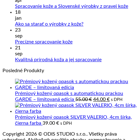
apr
Žiad
Spracovanie kože a Slovenské výrobky z pravej kože
kome
18
na
jan
Sprac
Žiadne
Ako sa starať o výrobky z kože?
kože
komentáre
23
na
a
sep
Ako
Slove
Žiadne
Precízne spracovanie kože
sa
výrob
komentáre
21
na
starať
z
sep
Precízne
o
prave
Žiadne
Kvalitná prírodná koža a jej spracovanie
spracovanie
výrobky
kože
komentáre
Posledné Produkty
kože
z
na
kože?
Kvalitná
prírodná
koža
Prémiový kožený opasok s automatickou prackou
a
Pôvodná
Aktuálna
GARDE – limitovaná edícia
55.00
€
44.00
€
s DPH
jej
cena
cena
spracovanie
bola:
je:
55.00 €.
44.00 €.
Prémiový kožený opasok SILVER VALERIO, 4cm šírka,
čierna farba
39.00
€
s DPH
Copyright 2026 © ODIS STUDIO s.r.o.. Všetky práva
vyhradené. Akékoľvek použitie obsahu, rozmnožovanie a