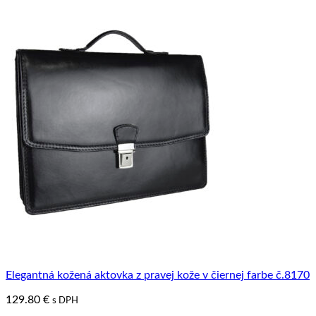
Elegantná kožená aktovka z pravej kože v čiernej farbe č.8170
129.80
€
s DPH