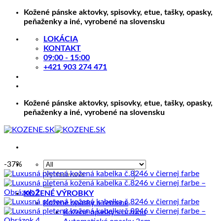
Skip
Kožené pánske aktovky, spisovky, etue, tašky, opasky,
to
peňaženky a iné, vyrobené na slovensku
content
LOKÁCIA
KONTAKT
09:00 - 15:00
+421 903 274 471
Kožené pánske aktovky, spisovky, etue, tašky, opasky,
peňaženky a iné, vyrobené na slovensku
-37%
Hľadať:
KOŽENÉ VÝROBKY
Kožené opasky a remene
Kožené opasky s brzdou