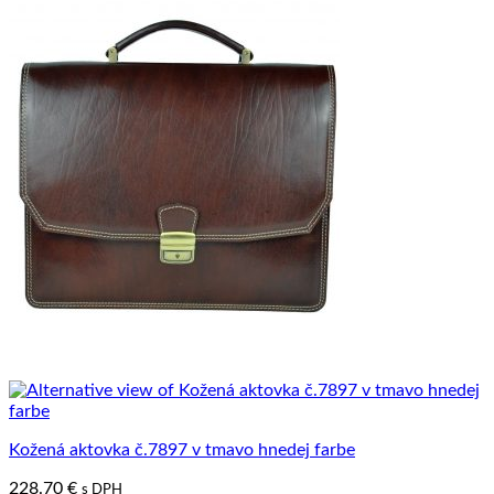
Kožená aktovka č.7897 v tmavo hnedej farbe
228.70
€
s DPH