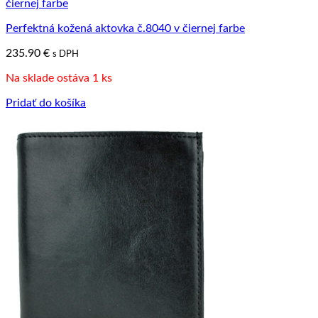
Perfektná kožená aktovka č.8040 v čiernej farbe
235.90
€
s DPH
Na sklade ostáva 1 ks
Pridať do košíka