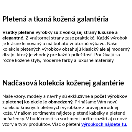
Pletená a tkaná kožená galantéria
Všetky pletené výrobky sú z vonkajšej strany luxusné a
elegantné.
Z vnútornej strany zase praktické. Každý výrobok
je krásne lemovaný a má bohatú vnútornú výbavu. Naše
kolekcie pletených výrobkov obsahujú klasický ale aj moderný
dizajn, ktorý je vhodný pre každú príležitosť. Používajú sa
rôzne kožené štýly, moderné farby a luxusné materiály.
Nadčasová kolekcia koženej galantérie
Naše vzory, modely a návrhy sú exkluzívne a
počet výrobkov
z pletenej kolekcie je obmedzený.
Prinášame Vám novú
kolekciu krásnych pletených výrobkov z pravej prírodnej
kože. V našom sortimente nájdete pletené kabelky a pletené
peňaženky. V budúcnosti sa sortiment určite rozšíri aj o nové
vzory a typy produktov. Viac o pletení
výrobkoch nájdete tu.