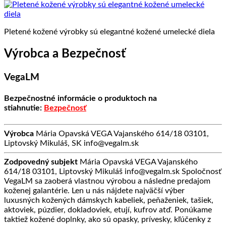
Pletené kožené výrobky sú elegantné kožené umelecké diela
Výrobca a Bezpečnosť
VegaLM
Bezpečnostné informácie o produktoch na
stiahnutie:
Bezpečnosť
Výrobca
Mária Opavská VEGA Vajanského 614/18 03101,
Liptovský Mikuláš, SK info@vegalm.sk
Zodpovedný subjekt
Mária Opavská VEGA Vajanského
614/18 03101, Liptovský Mikuláš info@vegalm.sk Spoločnosť
VegaLM sa zaoberá vlastnou výrobou a následne predajom
koženej galantérie. Len u nás nájdete najväčší výber
luxusných kožených dámskych kabeliek, peňaženiek, tašiek,
aktoviek, púzdier, dokladoviek, etují, kufrov atď. Ponúkame
taktiež kožené doplnky, ako sú opasky, prívesky, kľúčenky z