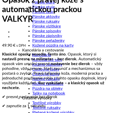
Opasok z pravej kože s
Pánske diáre
Pánske etuje
automatickou prackou
Pánske tašky
Pánske aktovky
VALKYR
Pánske ruksaky
Pánske vizitkáre
Pánske spisovky
Pánske zápisníky
Pánske peňaženky
49.90
€
Kožené púzdra na karty
s DPH
Kancelária a cestovanie
Klasické opasky nesedia. Tento áno
. Opasok, ktorý si
Kancelária
nastavíš presne na milimeter – bez dierok.
Automatický
Kancelárske sety
opasok vám umožní presné
nastavenie bez dierok
– vždy
Kožené zápisníky
pohodlne, vždy presne. Stačí zasunúť a mechanizmus sa
Cestovné tašky
postará o zvyšok. Pravá talianska koža, moderná pracka a
Cestovné kufre
jednoduché používanie robia z tohto opasku doplnok, ktorý
Kožené ruksaky
využijete každý deň.
Raz vyskúšate – a klasický opasok už
Kožené zakladače
nechcete.
Púzdra na obleky
Tašky na notebook
✔ presné nastavenie bez dierok
Ostatné výrobky
Textilné výrobky
✔ zapnutie za 1 sekundu
Textilné ruksaky
Pletené kožené výrobky