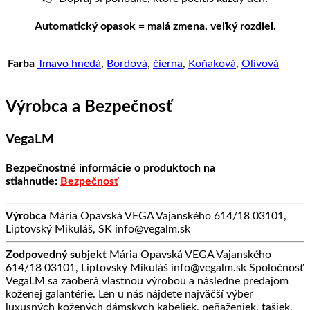
Automatický opasok = malá zmena, veľký rozdiel.
Farba
Tmavo hnedá
,
Bordová
,
čierna
,
Koňaková
,
Olivová
Výrobca a Bezpečnosť
VegaLM
Bezpečnostné informácie o produktoch na
stiahnutie:
Bezpečnosť
Výrobca
Mária Opavská VEGA Vajanského 614/18 03101,
Liptovský Mikuláš, SK info@vegalm.sk
Zodpovedný subjekt
Mária Opavská VEGA Vajanského
614/18 03101, Liptovský Mikuláš info@vegalm.sk Spoločnosť
VegaLM sa zaoberá vlastnou výrobou a následne predajom
koženej galantérie. Len u nás nájdete najväčší výber
luxusných kožených dámskych kabeliek, peňaženiek, tašiek,