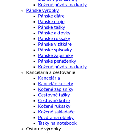
Kožené púzdra na karty
Pánske výrobky
Pánske diáre
Pánske etuje
Pánske tašky
Pánske aktovky
Pánske ruksaky
Pánske vizitkáre
Pánske spisovky
Pánske zápisníky
Pánske peňaženky
Kožené púzdra na karty
Kancelária a cestovanie
Kancelária
Kancelárske sety
Kožené zápisníky
Cestovné tašky
Cestovné kufre
Kožené ruksaky
Kožené zakladače
Púzdra na obleky
Tašky na notebook
Ostatné výrobky