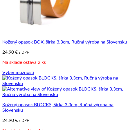
Kožený opasok BOX, šírka 3.3cm, Ručná výroba na Slovensku
24.90
€
s DPH
Na sklade ostáva 2 ks
Výber možností
Tento
produkt
má
viacero
variantov.
Kožený opasok BLOCKS, šírka 3.3cm, Ručná výroba na
Možnosti
Slovensku
si
môžete
24.90
€
s DPH
vybrať
na