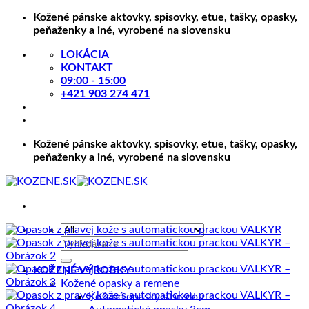
Skip
Kožené pánske aktovky, spisovky, etue, tašky, opasky,
to
peňaženky a iné, vyrobené na slovensku
content
LOKÁCIA
KONTAKT
09:00 - 15:00
+421 903 274 471
Kožené pánske aktovky, spisovky, etue, tašky, opasky,
peňaženky a iné, vyrobené na slovensku
Hľadať:
KOŽENÉ VÝROBKY
Kožené opasky a remene
Kožené opasky s brzdou