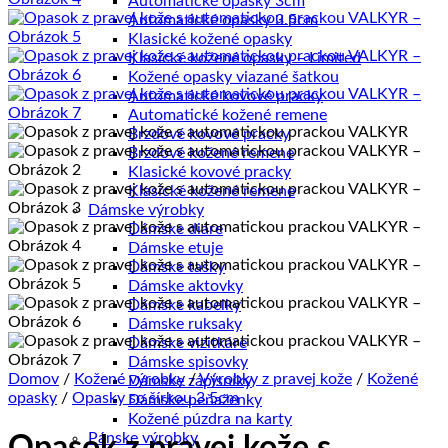
Automatické opasky 3cm
Automatické opasky 3.5cm
Klasické kožené opasky
Klasické kožené opasky – Limited
Kožené opasky viazané šatkou
Automatické kovové pracky
Automatické kožené remene
Brzdové kovové pracky
Brzdové kožené remene
Klasické kovové pracky
Klasické kožené remene
Dámske výrobky
Dámske diáre
Dámske etuje
Dámske tašky
Dámske aktovky
Dámske kabelky
Dámske ruksaky
Dámske vizitkáre
Dámske spisovky
Domov
/
Kožené výrobky
/
Výrobky z pravej kože
/
Kožené
Dámske zápisníky
opasky
/
Opasky so šírkou 3.5cm
Dámske peňaženky
Kožené púzdra na karty
Pánske výrobky