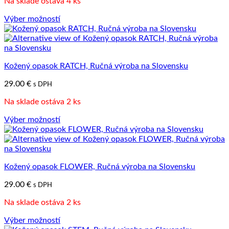
Na sklade ostáva 4 ks
stránke
produktu.
Výber možností
Tento
produkt
má
viacero
Kožený opasok RATCH, Ručná výroba na Slovensku
variantov.
Možnosti
29.00
€
s DPH
si
môžete
Na sklade ostáva 2 ks
vybrať
na
Výber možností
stránke
Tento
produktu.
produkt
má
viacero
Kožený opasok FLOWER, Ručná výroba na Slovensku
variantov.
Možnosti
29.00
€
s DPH
si
môžete
Na sklade ostáva 2 ks
vybrať
na
Výber možností
stránke