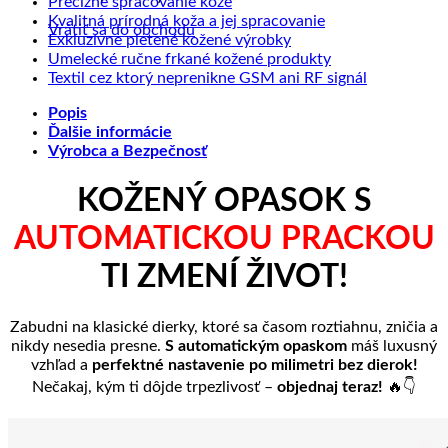
Žiadne
komentáre
Precízne spracovanie kože
na
Sprac
komentáre
Žiadne
Kvalitná prírodná koža a jej spracovanie
Vrátiť sa do obchodu
na
Ako
kože
Žiadne
komentáre
Exkluzívne pletené kožené výrobky
Precízne
sa
na
a
komentáre
Žiadne
Umelecké ručne frkané kožené produkty
spracovanie
starať
na
Kvalitná
Slove
komentáre
Žiadne
Textil cez ktorý neprenikne GSM ani RF signál
kože
o
Exkluzívne
prírodná
na
výrob
komentáre
Popis
výrobky
pletené
koža
Umelecké
na
z
Ďalšie informácie
z
kožené
a
ručne
Textil
prave
Výrobca a Bezpečnosť
kože?
výrobky
jej
frkané
cez
kože
spracovanie
kožené
ktorý
produkty
neprenikne
KOŽENÝ OPASOK S
GSM
ani
AUTOMATICKOU PRACKOU
RF
signál
TI ZMENÍ ŽIVOT!
Zabudni na klasické dierky, ktoré sa časom roztiahnu, zničia a
nikdy nesedia presne.
S automatickým opaskom
máš luxusný
vzhľad a
perfektné nastavenie po milimetri bez dierok!
Nečakaj, kým ti dôjde trpezlivosť –
objednaj teraz!
🔥👇