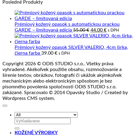
Posledné Produkty
kože
z
na
kože?
Kvalitná
prírodná
koža
Prémiový kožený opasok s automatickou prackou
a
Pôvodná
Aktuálna
GARDE – limitovaná edícia
55.00
€
44.00
€
s DPH
jej
cena
cena
spracovanie
bola:
je:
55.00 €.
44.00 €.
Prémiový kožený opasok SILVER VALERIO, 4cm šírka,
čierna farba
39.00
€
s DPH
Copyright 2026 © ODIS STUDIO s.r.o.. Všetky práva
vyhradené. Akékoľvek použitie obsahu, rozmnožovanie a
šírenie textov, obrázkov, fotografií či ukážok akýmkoľvek
mechanickým alebo elektronickým spôsobom je bez
písomného povolenia spoločnosti ODIS STUDIO s.r.o.
zakázané. Spracovalo © 2014 Opavsky Studio / Created by
Wordpress CMS system.
Hľadať:
KOŽENÉ VÝROBKY