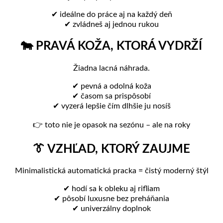
✔ ideálne do práce aj na každý deň
✔ zvládneš aj jednou rukou
🐄 PRAVÁ KOŽA, KTORÁ VYDRŽÍ
Žiadna lacná náhrada.
✔ pevná a odolná koža
✔ časom sa prispôsobí
✔ vyzerá lepšie čím dlhšie ju nosíš
👉 toto nie je opasok na sezónu – ale na roky
👔 VZHĽAD, KTORÝ ZAUJME
Minimalistická automatická pracka = čistý moderný štýl
✔ hodí sa k obleku aj rifliam
✔ pôsobí luxusne bez preháňania
✔ univerzálny doplnok