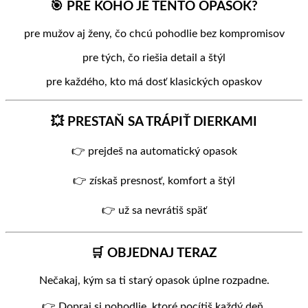
🎯 PRE KOHO JE TENTO OPASOK?
pre mužov aj ženy, čo chcú pohodlie bez kompromisov
pre tých, čo riešia detail a štýl
pre každého, kto má dosť klasických opaskov
💥 PRESTAŇ SA TRÁPIŤ DIERKAMI
👉 prejdeš na automatický opasok
👉 získaš presnosť, komfort a štýl
👉 už sa nevrátiš späť
🛒 OBJEDNAJ TERAZ
Nečakaj, kým sa ti starý opasok úplne rozpadne.
👉 Dopraj si pohodlie, ktoré pocítiš každý deň.