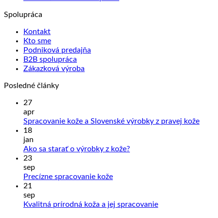
vybrať
Spolupráca
na
stránke
Kontakt
produktu.
Kto sme
Podniková predajňa
B2B spolupráca
Zákazková výroba
Posledné články
27
apr
Žiad
Spracovanie kože a Slovenské výrobky z pravej kože
kome
18
na
jan
Sprac
Žiadne
Ako sa starať o výrobky z kože?
kože
komentáre
23
na
a
sep
Ako
Slove
Žiadne
Precízne spracovanie kože
sa
výrob
komentáre
21
na
starať
z
sep
Precízne
o
prave
Žiadne
Kvalitná prírodná koža a jej spracovanie
spracovanie
výrobky
kože
komentáre