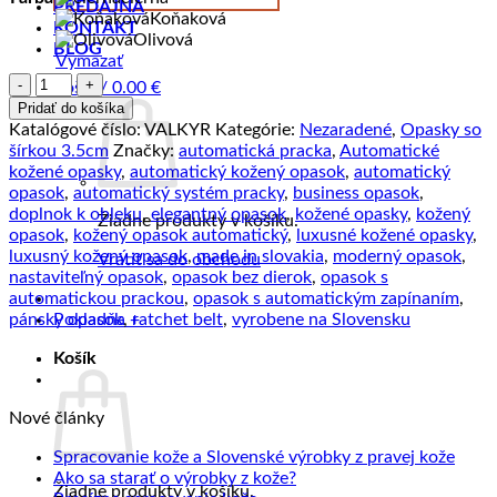
PREDAJŇA
Koňaková
KONTAKT
Olivová
BLOG
Vymazať
množstvo
Košík /
0.00
€
Opasok
Pridať do košíka
z
Katalógové číslo:
VALKYR
Kategórie:
Nezaradené
,
Opasky so
pravej
šírkou 3.5cm
Značky:
automatická pracka
,
Automatické
kože
kožené opasky
,
automatický kožený opasok
,
automatický
s
opasok
,
automatický systém pracky
,
business opasok
,
automatickou
doplnok k obleku
,
elegantný opasok
,
kožené opasky
,
kožený
Žiadne produkty v košíku.
prackou
opasok
,
kožený opasok automatický
,
luxusné kožené opasky
,
VALKYR
luxusný kožený opasok
,
made in slovakia
,
moderný opasok
,
Vrátiť sa do obchodu
nastaviteľný opasok
,
opasok bez dierok
,
opasok s
automatickou prackou
,
opasok s automatickým zapínaním
,
pánsky opasok
,
ratchet belt
,
vyrobene na Slovensku
Pokladňa
+
Košík
Nové články
Žiad
Spracovanie kože a Slovenské výrobky z pravej kože
Žiadne
kome
Ako sa starať o výrobky z kože?
Žiadne produkty v košíku.
na