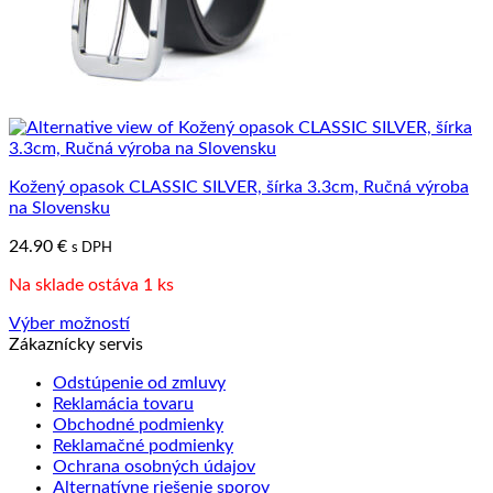
Kožený opasok CLASSIC SILVER, šírka 3.3cm, Ručná výroba
na Slovensku
24.90
€
s DPH
Na sklade ostáva 1 ks
Výber možností
Tento
Zákaznícky servis
produkt
Odstúpenie od zmluvy
má
Reklamácia tovaru
viacero
Obchodné podmienky
variantov.
Reklamačné podmienky
Možnosti
Ochrana osobných údajov
si
Alternatívne riešenie sporov
môžete