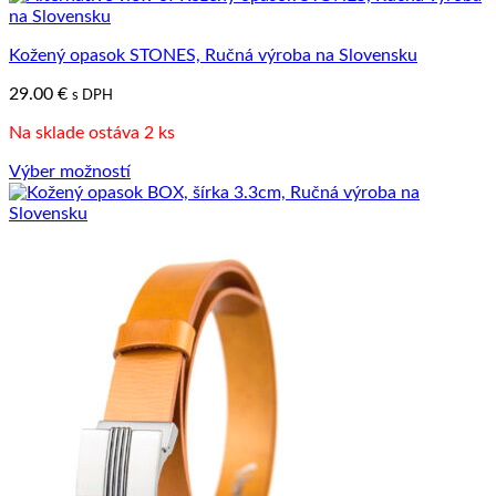
má
viacero
Kožený opasok STONES, Ručná výroba na Slovensku
variantov.
Možnosti
29.00
€
s DPH
si
môžete
Na sklade ostáva 2 ks
vybrať
na
Výber možností
stránke
Tento
produktu.
produkt
má
viacero
variantov.
Možnosti
si
môžete
vybrať
na
stránke
produktu.