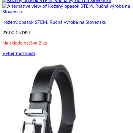
Tento
produktu.
produkt
má
viacero
Kožený opasok STEM, Ručná výroba na Slovensku
variantov.
Možnosti
29.00
€
s DPH
si
môžete
Na sklade ostáva 2 ks
vybrať
na
Výber možností
stránke
Tento
produktu.
produkt
má
viacero
variantov.
Možnosti
si
môžete
vybrať
na
stránke
produktu.