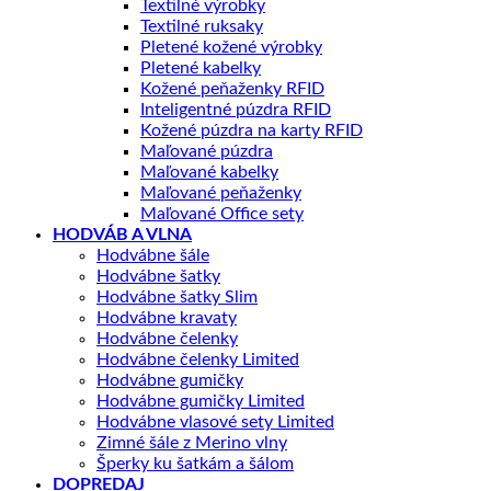
Textilné výrobky
Textilné ruksaky
Pletené kožené výrobky
Pletené kabelky
Kožené peňaženky RFID
Inteligentné púzdra RFID
Kožené púzdra na karty RFID
Maľované púzdra
Maľované kabelky
Maľované peňaženky
Maľované Office sety
HODVÁB A VLNA
Hodvábne šále
Hodvábne šatky
Hodvábne šatky Slim
Hodvábne kravaty
Hodvábne čelenky
Hodvábne čelenky Limited
Hodvábne gumičky
Hodvábne gumičky Limited
Hodvábne vlasové sety Limited
Zimné šále z Merino vlny
Šperky ku šatkám a šálom
DOPREDAJ