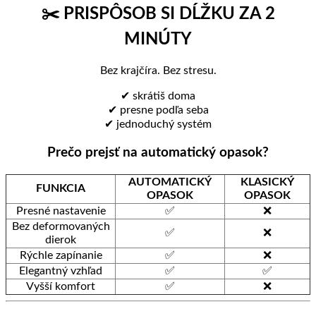
✂️ PRISPÔSOB SI DĹŽKU ZA 2
MINÚTY
Bez krajčíra. Bez stresu.
✔ skrátiš doma
✔ presne podľa seba
✔ jednoduchý systém
Prečo prejsť na automatický opasok?
AUTOMATICKÝ
KLASICKÝ
FUNKCIA
OPASOK
OPASOK
Presné nastavenie
✅
❌
Bez deformovaných
✅
❌
dierok
Rýchle zapínanie
✅
❌
Elegantný vzhľad
✅
✅
Vyšší komfort
✅
❌