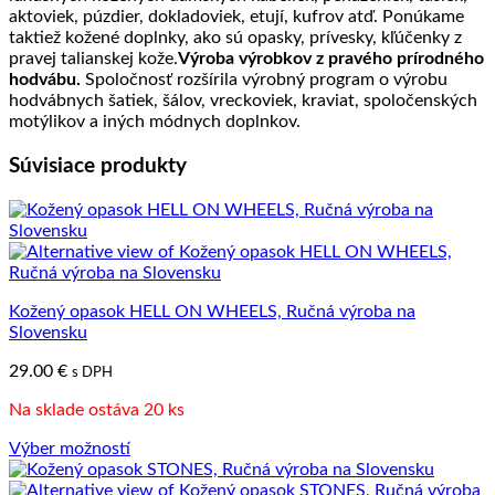
aktoviek, púzdier, dokladoviek, etují, kufrov atď. Ponúkame
taktiež kožené doplnky, ako sú opasky, prívesky, kľúčenky z
pravej talianskej kože.
Výroba výrobkov z pravého prírodného
hodvábu.
Spoločnosť rozšírila výrobný program o výrobu
hodvábnych šatiek, šálov, vreckoviek, kraviat, spoločenských
motýlikov a iných módnych doplnkov.
Súvisiace produkty
Kožený opasok HELL ON WHEELS, Ručná výroba na
Slovensku
29.00
€
s DPH
Na sklade ostáva 20 ks
Výber možností
Tento
produkt