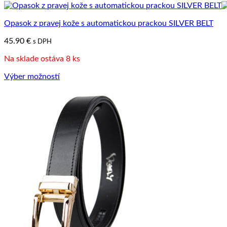
vybrať
Tento
na
produkt
stránke
Opasok z pravej kože s automatickou prackou SILVER BELT
má
produktu.
viacero
45.90
€
s DPH
variantov.
Možnosti
Na sklade ostáva 8 ks
si
môžete
Výber možností
vybrať
Tento
na
produkt
stránke
má
produktu.
viacero
variantov.
Možnosti
si
môžete
vybrať
na
stránke
produktu.