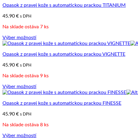
produkt
Opasok z pravej kože s automatickou prackou TITANIUM
má
viacero
45.90
€
s DPH
variantov.
Možnosti
Na sklade ostáva 7 ks
si
môžete
Výber možností
vybrať
Tento
na
produkt
stránke
Opasok z pravej kože s automatickou prackou VIGNETTE
má
produktu.
viacero
45.90
€
s DPH
variantov.
Možnosti
Na sklade ostáva 9 ks
si
môžete
Výber možností
vybrať
Tento
na
produkt
stránke
Opasok z pravej kože s automatickou prackou FINESSE
má
produktu.
viacero
45.90
€
s DPH
variantov.
Možnosti
Na sklade ostáva 8 ks
si
môžete
Výber možností