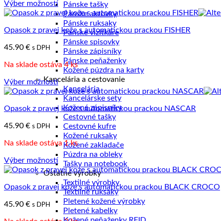
Výber možností
Pánske tašky
vybrať
Tento
Pánske aktovky
na
produkt
Pánske ruksaky
stránke
Opasok z pravej kože s automatickou prackou FISHER
má
Pánske vizitkáre
produktu.
viacero
Pánske spisovky
45.90
€
s DPH
variantov.
Pánske zápisníky
Možnosti
Pánske peňaženky
Na sklade ostáva 4 ks
si
Kožené púzdra na karty
môžete
Kancelária a cestovanie
Výber možností
vybrať
Kancelária
Tento
na
Kancelárske sety
produkt
stránke
Kožené zápisníky
Opasok z pravej kože s automatickou prackou NASCAR
má
produktu.
Cestovné tašky
viacero
45.90
€
Cestovné kufre
s DPH
variantov.
Kožené ruksaky
Možnosti
Na sklade ostáva 1 ks
Kožené zakladače
si
Púzdra na obleky
môžete
Výber možností
Tašky na notebook
vybrať
Tento
Ostatné výrobky
na
produkt
Textilné výrobky
stránke
Opasok z pravej kože s automatickou prackou BLACK CROCO
má
Textilné ruksaky
produktu.
viacero
Pletené kožené výrobky
45.90
€
s DPH
variantov.
Pletené kabelky
Možnosti
Kožené peňaženky RFID