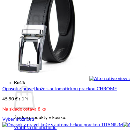
variantov.
BLOG
Možnosti
si
Košík /
0.00
€
môžete
vybrať
na
stránke
produktu.
Žiadne produkty v košíku.
Vrátiť sa do obchodu
Pokladňa
+
Košík
Opasok z pravej kože s automatickou prackou CHROME
45.90
€
s DPH
Na sklade ostáva 8 ks
Žiadne produkty v košíku.
Výber možností
Tento
Vrátiť sa do obchodu