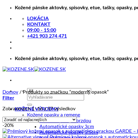
Skip
Kožené pánske aktovky, spisovky, etue, tašky, opasky, 
to
LOKÁCIA
content
KONTAKT
09:00 - 15:00
+421 903 274 471
Kožené pánske aktovky, spisovky, etue, tašky, opasky, 
Domov
/
Produkty so značkou “moderný opasok”
Hľadať:
Filter
Zoradené
Zobrazených 1–16 z 57 výsledkov
KOŽENÉ VÝROBKY
podľa
Kožené opasky a remene
ceny:
Kožené opasky s brzdou
-20%
od
Automatické opasky 3cm
najnižšej
Automatické opasky 3.5cm
po