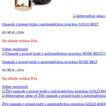
Opasok z pravej kože s automatickou prackou GOLD BELT
45.90
€
s DPH
Na sklade ostáva 8 ks
Výber možností
Tento
produkt
Opasok z pravej kože s automatickou prackou ROSE BELT
má
viacero
45.90
€
s DPH
variantov.
Možnosti
Na sklade ostáva 8 ks
si
môžete
Výber možností
vybrať
Tento
na
produkt
stránke
má
produktu.
Žltý opasok z pravej kože s automatickou prackou GOLD A
viacero