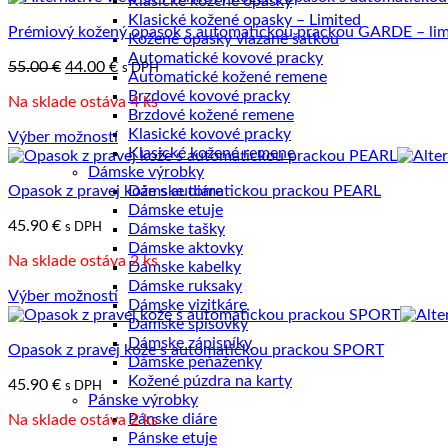
Klasické kožené opasky
najvyššiu
Klasické kožené opasky – Limited
Prémiový kožený opasok s automatickou prackou GARDE – lim
Kožené opasky viazané šatkou
Automatické kovové pracky
Pôvodná
Aktuálna
55.00
€
44.00
€
s DPH
Automatické kožené remene
cena
cena
Brzdové kovové pracky
Na sklade ostáva 4 ks
bola:
je:
Brzdové kožené remene
55.00 €.
44.00 €.
Klasické kovové pracky
Výber možností
Klasické kožené remene
Tento
Dámske výrobky
produkt
Opasok z pravej kože s automatickou prackou PEARL
Dámske diáre
má
Dámske etuje
viacero
45.90
€
s DPH
Dámske tašky
variantov.
Dámske aktovky
Možnosti
Na sklade ostáva 2 ks
Dámske kabelky
si
Dámske ruksaky
môžete
Výber možností
Dámske vizitkáre
vybrať
Tento
Dámske spisovky
na
produkt
Dámske zápisníky
stránke
Opasok z pravej kože s automatickou prackou SPORT
má
Dámske peňaženky
produktu.
viacero
Kožené púzdra na karty
45.90
€
s DPH
variantov.
Pánske výrobky
Možnosti
Pánske diáre
Na sklade ostáva 2 ks
si
Pánske etuje
môžete