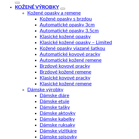
KOŽENÉ VÝROBKY
Kožené opasky a remene
Kožené opasky s brzdou
Automatické opasky 3cm
Automatické opasky 3.5cm
Klasické kožené opasky
Klasické kožené opasky – Limited
Kožené opasky viazané šatkou
Automatické kovové pracky
Automatické kožené remene
Brzdové kovové pracky
Brzdové kožené remene
Klasické kovové pracky
Klasické kožené remene
Dámske výrobky
Dámske diáre
Dámske etuje
Dámske tašky
Dámske aktovky
Dámske kabelky
Dámske ruksaky
Dámske vizitkáre
Dámske spisovky