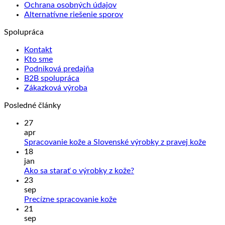
Ochrana osobných údajov
si
Alternatívne riešenie sporov
môžete
vybrať
Spolupráca
na
stránke
Kontakt
produktu.
Kto sme
Podniková predajňa
B2B spolupráca
Zákazková výroba
Posledné články
27
apr
Žiad
Spracovanie kože a Slovenské výrobky z pravej kože
kome
18
na
jan
Sprac
Žiadne
Ako sa starať o výrobky z kože?
kože
komentáre
23
na
a
sep
Ako
Slove
Žiadne
Precízne spracovanie kože
sa
výrob
komentáre
21
na
starať
z
sep