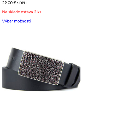
29.00
€
s DPH
si
môžete
Na sklade ostáva 2 ks
vybrať
na
Výber možností
stránke
Tento
produktu.
produkt
má
viacero
variantov.
Možnosti
si
môžete
vybrať
na
stránke
produktu.