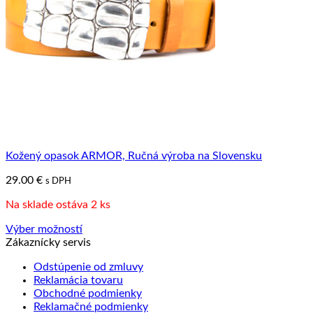
stránke
produktu.
Kožený opasok ARMOR, Ručná výroba na Slovensku
29.00
€
s DPH
Na sklade ostáva 2 ks
Výber možností
Tento
Zákaznícky servis
produkt
Odstúpenie od zmluvy
má
Reklamácia tovaru
viacero
Obchodné podmienky
variantov.
Reklamačné podmienky
Možnosti