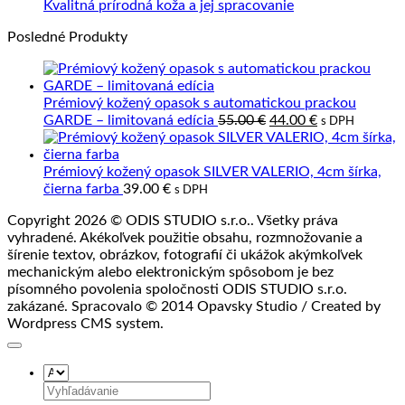
Precízne
o
prave
Žiadne
Kvalitná prírodná koža a jej spracovanie
spracovanie
výrobky
kože
komentáre
Posledné Produkty
kože
z
na
kože?
Kvalitná
prírodná
koža
Prémiový kožený opasok s automatickou prackou
a
Pôvodná
Aktuálna
GARDE – limitovaná edícia
55.00
€
44.00
€
s DPH
jej
cena
cena
spracovanie
bola:
je:
55.00 €.
44.00 €.
Prémiový kožený opasok SILVER VALERIO, 4cm šírka,
čierna farba
39.00
€
s DPH
Copyright 2026 © ODIS STUDIO s.r.o.. Všetky práva
vyhradené. Akékoľvek použitie obsahu, rozmnožovanie a
šírenie textov, obrázkov, fotografií či ukážok akýmkoľvek
mechanickým alebo elektronickým spôsobom je bez
písomného povolenia spoločnosti ODIS STUDIO s.r.o.
zakázané. Spracovalo © 2014 Opavsky Studio / Created by
Wordpress CMS system.
Hľadať: