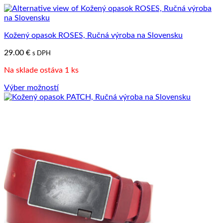
Kožený opasok ROSES, Ručná výroba na Slovensku
29.00
€
s DPH
Na sklade ostáva 1 ks
Výber možností
Tento
produkt
má
viacero
variantov.
Možnosti
si
môžete
vybrať
na
stránke
produktu.