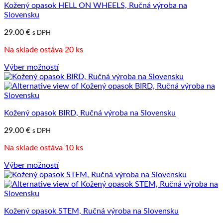
Kožený opasok HELL ON WHEELS, Ručná výroba na
Možnosti
Slovensku
si
môžete
29.00
€
s DPH
vybrať
na
Na sklade ostáva 20 ks
stránke
produktu.
Výber možností
Tento
produkt
má
viacero
Kožený opasok BIRD, Ručná výroba na Slovensku
variantov.
Možnosti
29.00
€
s DPH
si
môžete
Na sklade ostáva 10 ks
vybrať
na
Výber možností
stránke
Tento
produktu.
produkt
má
viacero
Kožený opasok STEM, Ručná výroba na Slovensku
variantov.
Možnosti