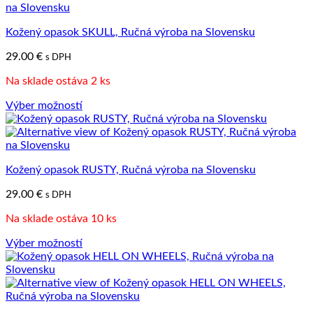
Kožený opasok SKULL, Ručná výroba na Slovensku
29.00
€
s DPH
Na sklade ostáva 2 ks
Výber možností
Tento
produkt
má
viacero
Kožený opasok RUSTY, Ručná výroba na Slovensku
variantov.
Možnosti
29.00
€
s DPH
si
môžete
Na sklade ostáva 10 ks
vybrať
na
Výber možností
stránke
Tento
produktu.
produkt
má
viacero
variantov.