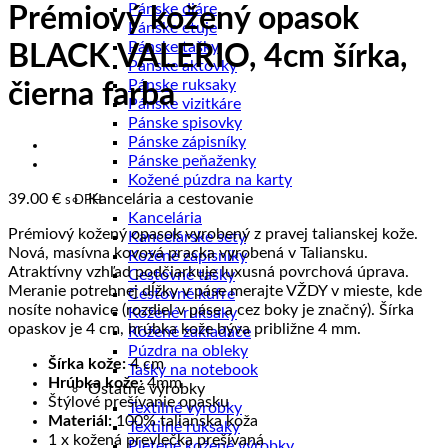
Pánske diáre
Prémiový kožený opasok
Pánske etuje
Pánske tašky
BLACK VALERIO, 4cm šírka,
Pánske aktovky
Pánske ruksaky
čierna farba
Pánske vizitkáre
Pánske spisovky
Pánske zápisníky
Pánske peňaženky
Kožené púzdra na karty
39.00
€
Kancelária a cestovanie
s DPH
Kancelária
Prémiový kožený opasok vyrobený z pravej talianskej kože.
Kancelárske sety
Nová, masívna kovová pracka vyrobená v Taliansku.
Kožené zápisníky
Atraktívny vzhľad podčiarkuje luxusná povrchová úprava.
Cestovné tašky
Meranie potrebnej dĺžky v páse merajte VŽDY v mieste, kde
Cestovné kufre
nosíte nohavice (rozdiel v páse a cez boky je značný). Šírka
Kožené ruksaky
opaskov je 4 cm, hrúbka kože býva približne 4 mm.
Kožené zakladače
Púzdra na obleky
Šírka kože:
4 cm
Tašky na notebook
Hrúbka kože:
4mm
Ostatné výrobky
Štýlové prešívanie opasku
Textilné výrobky
Materiál:
100% talianska koža
Textilné ruksaky
1 x kožená prevlečka prešívaná
Pletené kožené výrobky