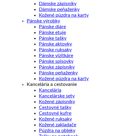
Dámske zápisníky
Dámske peňaženky
Kožené púzdra na karty
Pánske výrobky
Pánske diáre
Pánske etuje
Pánske tašky
Pánske aktovky
Pánske ruksaky
Pánske vizitkáre
Pánske spisovky
Pánske zápisníky
Pánske peňaženky
Kožené púzdra na karty
Kancelária a cestovanie
Kancelária
Kancelárske sety
Kožené zápisníky
Cestovné tašky
Cestovné kufre
Kožené ruksaky
Kožené zakladače
Púzdra na obleky