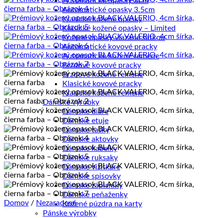
Automatické opasky 3cm
Automatické opasky 3.5cm
Klasické kožené opasky
Klasické kožené opasky – Limited
Kožené opasky viazané šatkou
Automatické kovové pracky
Automatické kožené remene
Brzdové kovové pracky
Brzdové kožené remene
Klasické kovové pracky
Klasické kožené remene
Dámske výrobky
Dámske diáre
Dámske etuje
Dámske tašky
Dámske aktovky
Dámske kabelky
Dámske ruksaky
Dámske vizitkáre
Dámske spisovky
Dámske zápisníky
Dámske peňaženky
Domov
/
Nezaradené
Kožené púzdra na karty
Pánske výrobky