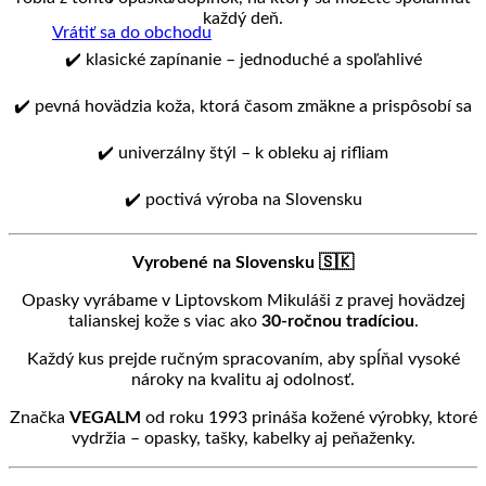
každý deň.
Vrátiť sa do obchodu
✔️ klasické zapínanie – jednoduché a spoľahlivé
✔️ pevná hovädzia koža, ktorá časom zmäkne a prispôsobí sa
✔️ univerzálny štýl – k obleku aj rifliam
✔️ poctivá výroba na Slovensku
Vyrobené na Slovensku 🇸🇰
Opasky vyrábame v Liptovskom Mikuláši z pravej hovädzej
talianskej kože s viac ako
30-ročnou tradíciou
.
Každý kus prejde ručným spracovaním, aby spĺňal vysoké
nároky na kvalitu aj odolnosť.
Značka
VEGALM
od roku 1993 prináša kožené výrobky, ktoré
vydržia – opasky, tašky, kabelky aj peňaženky.