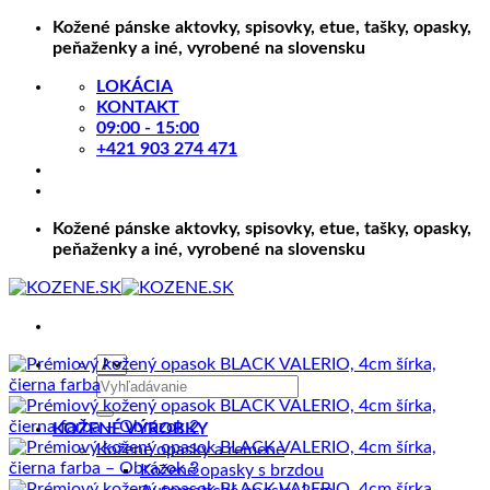
Skip
Kožené pánske aktovky, spisovky, etue, tašky, opasky,
to
peňaženky a iné, vyrobené na slovensku
content
LOKÁCIA
KONTAKT
09:00 - 15:00
+421 903 274 471
Kožené pánske aktovky, spisovky, etue, tašky, opasky,
peňaženky a iné, vyrobené na slovensku
Hľadať:
KOŽENÉ VÝROBKY
Kožené opasky a remene
Kožené opasky s brzdou