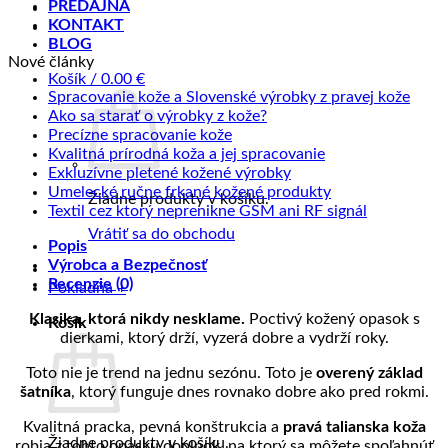
PREDAJŇA
KONTAKT
BLOG
Nové články
Košík /
0.00
€
Žiad
Spracovanie kože a Slovenské výrobky z pravej kože
Žiadne
kome
Ako sa starať o výrobky z kože?
na
Žiadne
komentáre
Precízne spracovanie kože
na
Sprac
komentáre
Žiadne
Kvalitná prírodná koža a jej spracovanie
na
Ako
kože
Žiadne
komentáre
Exkluzívne pletené kožené výrobky
Precízne
sa
na
a
komentáre
Žiadne
Umelecké ručne frkané kožené produkty
Žiadne produkty v košíku.
spracovanie
starať
na
Kvalitná
Slove
komentáre
Žiadne
Textil cez ktorý neprenikne GSM ani RF signál
kože
o
Exkluzívne
prírodná
na
výrob
komentáre
Vrátiť sa do obchodu
Popis
výrobky
pletené
koža
Umelecké
na
z
Výrobca a Bezpečnosť
z
kožené
a
ručne
Textil
prave
Recenzie (0)
kože?
výrobky
jej
frkané
cez
kože
Pokladňa
+
spracovanie
kožené
ktorý
Klasika, ktorá nikdy nesklame.
Poctivý kožený opasok s
produkty
neprenikne
Košík
dierkami, ktorý drží, vyzerá dobre a vydrží roky.
GSM
ani
Toto nie je trend na jednu sezónu. Toto je
overený základ
RF
šatníka
, ktorý funguje dnes rovnako dobre ako pred rokmi.
signál
Kvalitná pracka, pevná konštrukcia a
pravá talianska koža
Žiadne produkty v košíku.
robia z tohto opasku doplnok, na ktorý sa môžete spoľahnúť