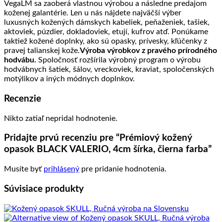
VegaLM sa zaoberá vlastnou výrobou a následne predajom
koženej galantérie. Len u nás nájdete najväčší výber
luxusných kožených dámskych kabeliek, peňaženiek, tašiek,
aktoviek, púzdier, dokladoviek, etují, kufrov atď. Ponúkame
taktiež kožené doplnky, ako sú opasky, prívesky, kľúčenky z
pravej talianskej kože.
Výroba výrobkov z pravého prírodného
hodvábu.
Spoločnosť rozšírila výrobný program o výrobu
hodvábnych šatiek, šálov, vreckoviek, kraviat, spoločenských
motýlikov a iných módnych doplnkov.
Recenzie
Nikto zatiaľ nepridal hodnotenie.
Pridajte prvú recenziu pre “Prémiový kožený
opasok BLACK VALERIO, 4cm šírka, čierna farba”
Musíte byť
prihlásený
pre pridanie hodnotenia.
Súvisiace produkty