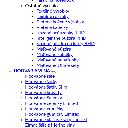
Tašky na notebook
Ostatné výrobky
Textilné výrobky
Textilné ruksaky
Pletené kožené výrobky
Pletené kabelky
Kožené peňaženky RFID
Inteligentné púzdra RFID
Kožené púzdra na karty RFID
Maľované púzdra
Maľované kabelky
Maľované peňaženky
Maľované Office sety
HODVÁB A VLNA
Hodvábne šále
Hodvábne šatky
Hodvábne šatky Slim
Hodvábne kravaty
Hodvábne čelenky
Hodvábne čelenky Limited
Hodvábne gumičky
Hodvábne gumičky Limited
Hodvábne vlasové sety Limited
Zimné šále z Merino vlny