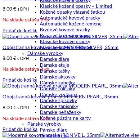
Klasické kožené opasky
najvyššiu
Klasické kožené opasky – Limited
8.00
€
s DPH
Kožené opasky viazané šatkou
Automatické kovové pracky
Na sklade ostáva 9 ks
Automatické kožené remene
Brzdové kovové pracky
Pridať do košíka
Brzdové kožené remene
Klasické kovové pracky
Obojstranná kovová pracka MODERN SILVER, 35mm
Klasické kožené remene
Dámske výrobky
8.00
€
s DPH
Dámske diáre
Dámske etuje
Na sklade ostáva 2 ks
Dámske tašky
Dámske aktovky
Pridať do košíka
Dámske kabelky
Dámske ruksaky
Dámske vizitkáre
Obojstranná kovová pracka MODERN PEARL, 35mm
Dámske spisovky
Dámske zápisníky
8.00
€
s DPH
Dámske peňaženky
Kožené púzdra na karty
Na sklade ostáva 1 ks
Pánske výrobky
Pridať do košíka
Pánske diáre
Pánske etuje