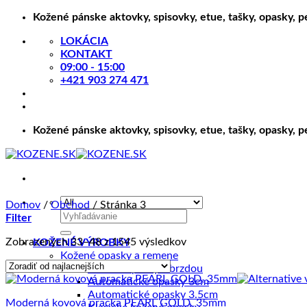
Skip
Kožené pánske aktovky, spisovky, etue, tašky, opasky, 
to
LOKÁCIA
content
KONTAKT
09:00 - 15:00
+421 903 274 471
Kožené pánske aktovky, spisovky, etue, tašky, opasky, 
Domov
/
Obchod
/
Stránka 3
Hľadať:
Filter
Zoradené
Zobrazených 33–48 z 1545 výsledkov
KOŽENÉ VÝROBKY
podľa
Kožené opasky a remene
ceny:
Kožené opasky s brzdou
od
Automatické opasky 3cm
najnižšej
Automatické opasky 3.5cm
Moderná kovová pracka PEARL GOLD, 35mm
po