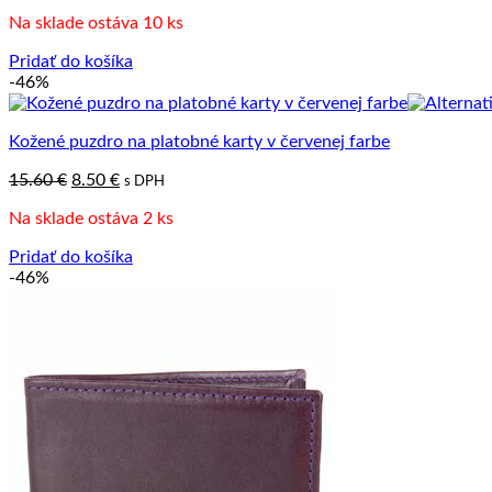
Na sklade ostáva 10 ks
Pridať do košíka
-46%
Kožené puzdro na platobné karty v červenej farbe
Pôvodná
Aktuálna
15.60
€
8.50
€
s DPH
cena
cena
Na sklade ostáva 2 ks
bola:
je:
15.60 €.
8.50 €.
Pridať do košíka
-46%