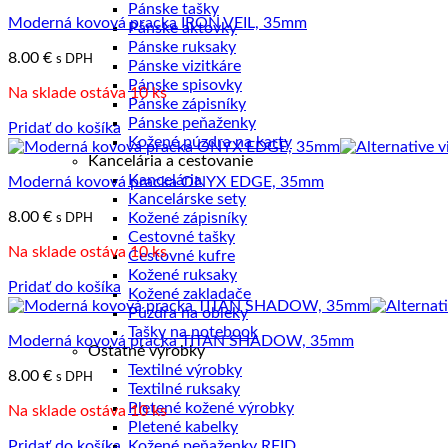
Pánske tašky
Moderná kovová pracka IRON VEIL, 35mm
Pánske aktovky
Pánske ruksaky
8.00
€
s DPH
Pánske vizitkáre
Pánske spisovky
Na sklade ostáva 10 ks
Pánske zápisníky
Pánske peňaženky
Pridať do košíka
Kožené púzdra na karty
Kancelária a cestovanie
Kancelária
Moderná kovová pracka ONYX EDGE, 35mm
Kancelárske sety
8.00
€
Kožené zápisníky
s DPH
Cestovné tašky
Na sklade ostáva 10 ks
Cestovné kufre
Kožené ruksaky
Pridať do košíka
Kožené zakladače
Púzdra na obleky
Tašky na notebook
Moderná kovová pracka TITAN SHADOW, 35mm
Ostatné výrobky
Textilné výrobky
8.00
€
s DPH
Textilné ruksaky
Pletené kožené výrobky
Na sklade ostáva 10 ks
Pletené kabelky
Pridať do košíka
Kožené peňaženky RFID