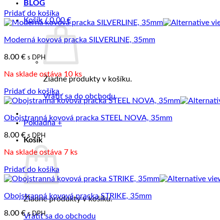
BLOG
Pridať do košíka
Košík /
0.00
€
Moderná kovová pracka SILVERLINE, 35mm
8.00
€
s DPH
Na sklade ostáva 10 ks
Žiadne produkty v košíku.
Pridať do košíka
Vrátiť sa do obchodu
Obojstranná kovová pracka STEEL NOVA, 35mm
Pokladňa
+
8.00
€
s DPH
Košík
Na sklade ostáva 7 ks
Pridať do košíka
Obojstranná kovová pracka STRIKE, 35mm
Žiadne produkty v košíku.
8.00
€
s DPH
Vrátiť sa do obchodu