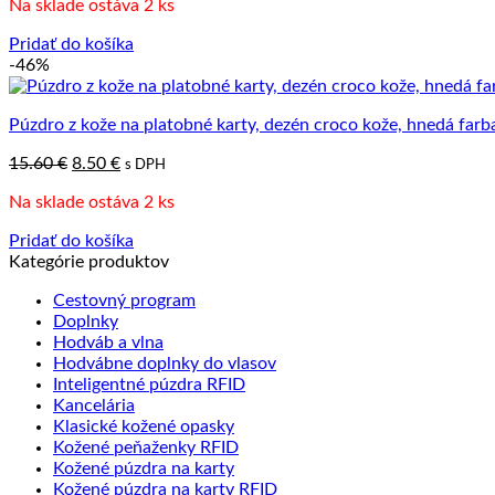
Na sklade ostáva 2 ks
bola:
je:
15.60 €.
8.50 €.
Pridať do košíka
-46%
Púzdro z kože na platobné karty, dezén croco kože, hnedá farb
Pôvodná
Aktuálna
15.60
€
8.50
€
s DPH
cena
cena
Na sklade ostáva 2 ks
bola:
je:
15.60 €.
8.50 €.
Pridať do košíka
Kategórie produktov
Cestovný program
Doplnky
Hodváb a vlna
Hodvábne doplnky do vlasov
Inteligentné púzdra RFID
Kancelária
Klasické kožené opasky
Kožené peňaženky RFID
Kožené púzdra na karty
Kožené púzdra na karty RFID