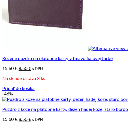
Kožené puzdro na platobné karty v tmavo fialovej farbe
Pôvodná
Aktuálna
15.60
€
8.50
€
s DPH
cena
cena
Na sklade ostáva 3 ks
bola:
je:
15.60 €.
8.50 €.
Pridať do košíka
-46%
Púzdro z kože na platobné karty, dezén hadej kože, staro bord
Pôvodná
Aktuálna
15.60
€
8.50
€
s DPH
cena
cena