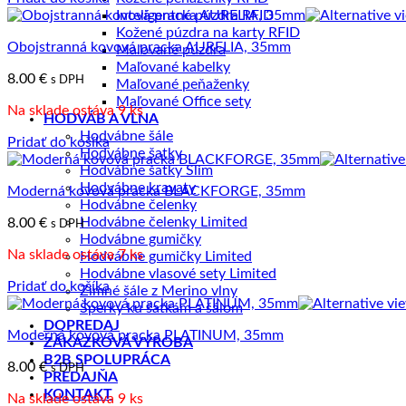
Inteligentné púzdra RFID
Kožené púzdra na karty RFID
Obojstranná kovová pracka AURELIA, 35mm
Maľované púzdra
Maľované kabelky
8.00
€
s DPH
Maľované peňaženky
Maľované Office sety
Na sklade ostáva 9 ks
HODVÁB A VLNA
Hodvábne šále
Pridať do košíka
Hodvábne šatky
Hodvábne šatky Slim
Hodvábne kravaty
Moderná kovová pracka BLACKFORGE, 35mm
Hodvábne čelenky
Hodvábne čelenky Limited
8.00
€
s DPH
Hodvábne gumičky
Na sklade ostáva 7 ks
Hodvábne gumičky Limited
Hodvábne vlasové sety Limited
Pridať do košíka
Zimné šále z Merino vlny
Šperky ku šatkám a šálom
DOPREDAJ
Moderná kovová pracka PLATINUM, 35mm
ZÁKAZKOVÁ VÝROBA
B2B SPOLUPRÁCA
8.00
€
s DPH
PREDAJŇA
KONTAKT
Na sklade ostáva 9 ks