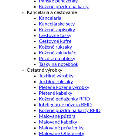
Pánske peňaženky
Kožené púzdra na karty
Kancelária a cestovanie
Kancelária
Kancelárske sety
Kožené zápisníky
Cestovné tašky
Cestovné kufre
Kožené ruksaky
Kožené zakladače
Púzdra na obleky
Tašky na notebook
Ostatné výrobky
Textilné výrobky
Textilné ruksaky
Pletené kožené výrobky
Pletené kabelky
Kožené peňaženky RFID
Inteligentné púzdra RFID
Kožené púzdra na karty RFID
Maľované púzdra
Maľované kabelky
Maľované peňaženky
Maľované Office sety