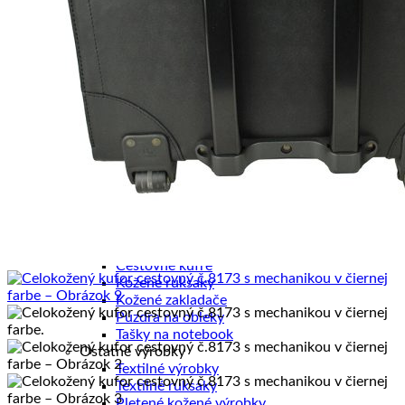
Pánske diáre
Pánske etuje
Pánske tašky
Pánske aktovky
Pánske ruksaky
Pánske vizitkáre
Pánske spisovky
Pánske zápisníky
Pánske peňaženky
Kožené púzdra na karty
Kancelária a cestovanie
Kancelária
Kancelárske sety
Kožené zápisníky
Cestovné tašky
Cestovné kufre
Kožené ruksaky
Kožené zakladače
Púzdra na obleky
Tašky na notebook
Ostatné výrobky
Textilné výrobky
Textilné ruksaky
Pletené kožené výrobky