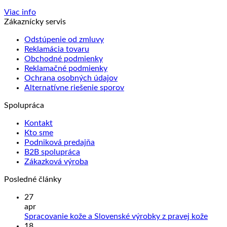
Viac info
Zákaznícky servis
Odstúpenie od zmluvy
Reklamácia tovaru
Obchodné podmienky
Reklamačné podmienky
Ochrana osobných údajov
Alternatívne riešenie sporov
Spolupráca
Kontakt
Kto sme
Podniková predajňa
B2B spolupráca
Zákazková výroba
Posledné články
27
apr
Žiad
Spracovanie kože a Slovenské výrobky z pravej kože
kome
18