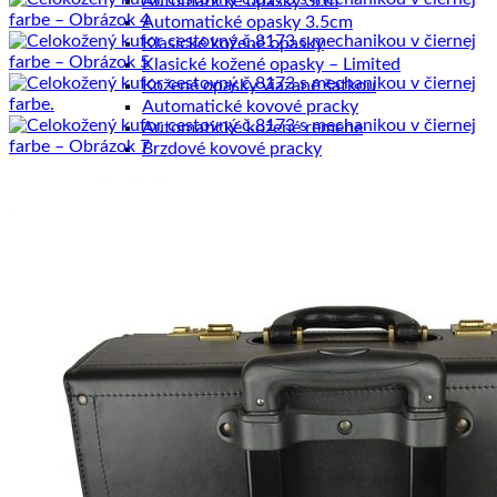
Automatické opasky 3cm
Automatické opasky 3.5cm
Klasické kožené opasky
Klasické kožené opasky – Limited
Kožené opasky viazané šatkou
Automatické kovové pracky
Automatické kožené remene
Brzdové kovové pracky
Brzdové kožené remene
Klasické kovové pracky
Klasické kožené remene
Dámske výrobky
Dámske diáre
Dámske etuje
Dámske tašky
Dámske aktovky
Dámske kabelky
Dámske ruksaky
Dámske vizitkáre
Dámske spisovky
Dámske zápisníky
Dámske peňaženky
Kožené púzdra na karty
Pánske výrobky