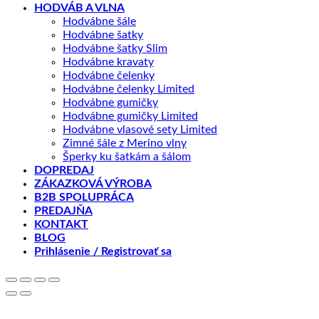
HODVÁB A VLNA
Hodvábne šále
Hodvábne šatky
Hodvábne šatky Slim
Hodvábne kravaty
Hodvábne čelenky
Hodvábne čelenky Limited
Hodvábne gumičky
Hodvábne gumičky Limited
Hodvábne vlasové sety Limited
Zimné šále z Merino vlny
Šperky ku šatkám a šálom
DOPREDAJ
ZÁKAZKOVÁ VÝROBA
B2B SPOLUPRÁCA
PREDAJŇA
KONTAKT
BLOG
Prihlásenie / Registrovať sa