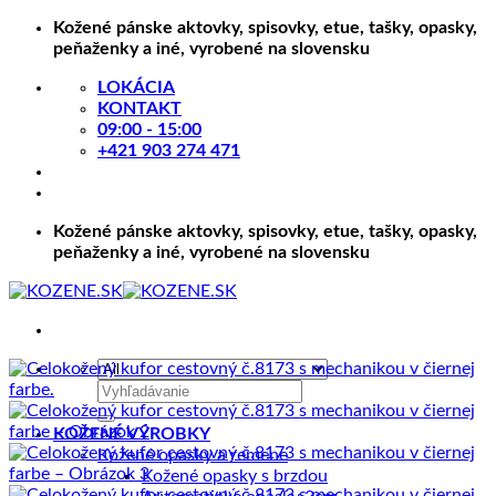
Skip
Kožené pánske aktovky, spisovky, etue, tašky, opasky,
to
peňaženky a iné, vyrobené na slovensku
content
LOKÁCIA
KONTAKT
09:00 - 15:00
+421 903 274 471
Kožené pánske aktovky, spisovky, etue, tašky, opasky,
peňaženky a iné, vyrobené na slovensku
Hľadať:
KOŽENÉ VÝROBKY
Kožené opasky a remene
Kožené opasky s brzdou