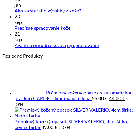
na
jan
Sprac
Žiadne
Ako sa starať o výrobky z kože?
kože
komentáre
23
na
a
sep
Ako
Slove
Žiadne
Precízne spracovanie kože
sa
výrob
komentáre
21
na
starať
z
sep
Precízne
o
prave
Žiadne
Kvalitná prírodná koža a jej spracovanie
spracovanie
výrobky
kože
komentáre
Posledné Produkty
kože
z
na
kože?
Kvalitná
prírodná
koža
a
jej
spracovanie
Prémiový kožený opasok s automatickou
Pôvodná
Aktu
prackou GARDE – limitovaná edícia
55.00
€
44.00
€
s
cena
cena
DPH
bola:
je:
55.00 €.
44.00
Prémiový kožený opasok SILVER VALERIO, 4cm šírka,
čierna farba
39.00
€
s DPH