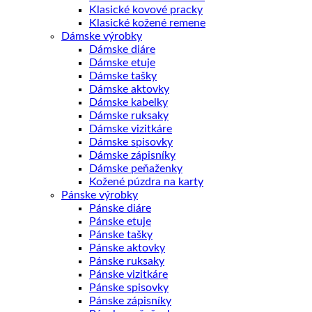
Klasické kovové pracky
Klasické kožené remene
Dámske výrobky
Dámske diáre
Dámske etuje
Dámske tašky
Dámske aktovky
Dámske kabelky
Dámske ruksaky
Dámske vizitkáre
Dámske spisovky
Dámske zápisníky
Dámske peňaženky
Kožené púzdra na karty
Pánske výrobky
Pánske diáre
Pánske etuje
Pánske tašky
Pánske aktovky
Pánske ruksaky
Pánske vizitkáre
Pánske spisovky
Pánske zápisníky