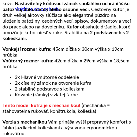
kože.
Nastaviteľný kódovací zámok spoľahlivo ochráni Vašu
Vrátiť sa do obchodu
batožinu, dokumenty alebo osobné veci.
Cestovný kufor je
druh veľkej aktovky slúžiaca ako elegantné púzdro na
uloženie batožiny, osobných vecí, spisov, dokumentov a vecí
do práce alebo na dovolenku.
Kufor
obsahuje držadlo, ktoré
umožňuje kufor niesť v ruke. Stabilita
na 2 podstavcoch s 2
kolieskami.
Vonkajší rozmer kufra:
45cm dĺžka x 30cm výška x 19cm
hrúbka
Vnútorný rozmer kufra:
42cm dĺžka x 29cm výška x 18,5cm
hrúbka
3x Hlavné vnútorné oddelenie
2x číselný zámok na otvorenie kufra
2 stabilné podstavce s kolieskami
Kovanie (zámky) v zlatej farbe
Tento model kufra je s mechanikou!
(mechanika =
stahovateľná rukoväť, konštrukcia, kolieska)
Verzia s mechanikou
Vám prináša vyšší prepravný komfort s
ľahko jazdiacimi kolieskami a výsuvnou ergonomickou
rukoväťou.