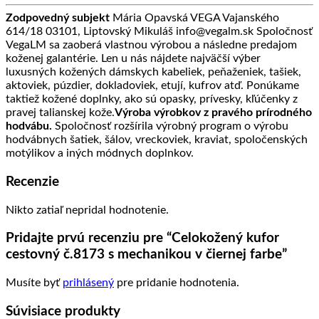
Zodpovedný subjekt
Mária Opavská VEGA Vajanského
614/18 03101, Liptovský Mikuláš info@vegalm.sk Spoločnosť
VegaLM sa zaoberá vlastnou výrobou a následne predajom
koženej galantérie. Len u nás nájdete najväčší výber
luxusných kožených dámskych kabeliek, peňaženiek, tašiek,
aktoviek, púzdier, dokladoviek, etují, kufrov atď. Ponúkame
taktiež kožené doplnky, ako sú opasky, prívesky, kľúčenky z
pravej talianskej kože.
Výroba výrobkov z pravého prírodného
hodvábu.
Spoločnosť rozšírila výrobný program o výrobu
hodvábnych šatiek, šálov, vreckoviek, kraviat, spoločenských
motýlikov a iných módnych doplnkov.
Recenzie
Nikto zatiaľ nepridal hodnotenie.
Pridajte prvú recenziu pre “Celokožený kufor
cestovný č.8173 s mechanikou v čiernej farbe”
Musíte byť
prihlásený
pre pridanie hodnotenia.
Súvisiace produkty