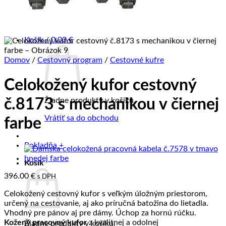
PREDAJŇA
KONTAKT
BLOG
Košík /
0.00
€
Domov
/
Cestovný program
/
Cestovné kufre
Celokožený kufor cestovný
Žiadne produkty v košíku.
č.8173 s mechanikou v čiernej
Vrátiť sa do obchodu
farbe
Pokladňa
+
Košík
396.00
€
s DPH
Celokožený cestovný kufor s veľkým úložným priestorom,
určený na cestovanie, aj ako príručná batožina do lietadla.
Vhodný pre pánov aj pre dámy. Úchop za hornú rúčku.
Kožený pracovný kufor
z kvalitnej a odolnej
Žiadne produkty v košíku.