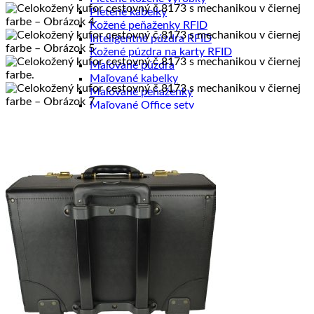
Pletené kabelky
Kožené peňaženky RFID
Inteligentné púzdra RFID
Kožené púzdra na karty RFID
Maľované púzdra
Maľované kabelky
Maľované peňaženky
Maľované Office sety
HODVÁB A VLNA
Hodvábne šále
Hodvábne šatky
Hodvábne šatky Slim
Hodvábne kravaty
Hodvábne čelenky
Hodvábne čelenky Limited
Hodvábne gumičky
Hodvábne gumičky Limited
Hodvábne vlasové sety Limited
Zimné šále z Merino vlny
Šperky ku šatkám a šálom
DOPREDAJ
ZÁKAZKOVÁ VÝROBA
B2B SPOLUPRÁCA