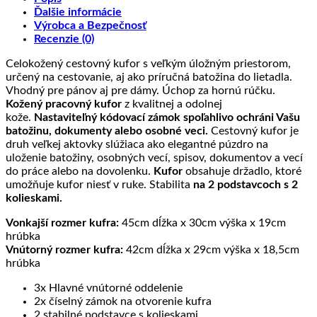
Ďalšie informácie
z
kožené
a
ručne
Textil
prave
Výrobca a Bezpečnosť
kože?
výrobky
jej
frkané
cez
kože
Recenzie (0)
spracovanie
kožené
ktorý
produkty
neprenikne
Celokožený cestovný kufor s veľkým úložným priestorom,
GSM
určený na cestovanie, aj ako príručná batožina do lietadla.
ani
Vhodný pre pánov aj pre dámy. Úchop za hornú rúčku.
RF
Kožený pracovný kufor
z kvalitnej a odolnej
signál
kože.
Nastaviteľný kódovací zámok spoľahlivo ochráni Vašu
batožinu, dokumenty alebo osobné veci.
Cestovný kufor je
druh veľkej aktovky slúžiaca ako elegantné púzdro na
uloženie batožiny, osobných vecí, spisov, dokumentov a vecí
do práce alebo na dovolenku.
Kufor
obsahuje držadlo, ktoré
umožňuje kufor niesť v ruke. Stabilita
na 2 podstavcoch s 2
kolieskami.
Vonkajší rozmer kufra:
45cm dĺžka x 30cm výška x 19cm
hrúbka
Vnútorný rozmer kufra:
42cm dĺžka x 29cm výška x 18,5cm
hrúbka
3x Hlavné vnútorné oddelenie
2x číselný zámok na otvorenie kufra
2 stabilné podstavce s kolieskami