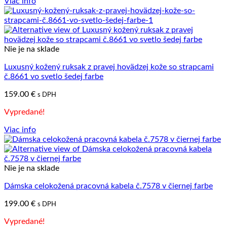
Viac info
Nie je na sklade
Luxusný kožený ruksak z pravej hovädzej kože so strapcami
č.8661 vo svetlo šedej farbe
159.00
€
s DPH
Vypredané!
Viac info
Nie je na sklade
Dámska celokožená pracovná kabela č.7578 v čiernej farbe
199.00
€
s DPH
Vypredané!