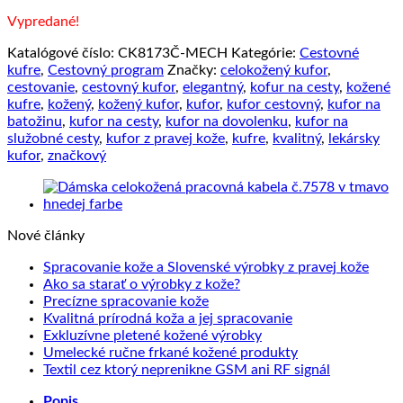
Vypredané!
Katalógové číslo:
CK8173Č-MECH
Kategórie:
Cestovné
kufre
,
Cestovný program
Značky:
celokožený kufor
,
cestovanie
,
cestovný kufor
,
elegantný
,
kofur na cesty
,
kožené
kufre
,
kožený
,
kožený kufor
,
kufor
,
kufor cestovný
,
kufor na
batožinu
,
kufor na cesty
,
kufor na dovolenku
,
kufor na
služobné cesty
,
kufor z pravej kože
,
kufre
,
kvalitný
,
lekársky
kufor
,
značkový
Nové články
Žiad
Spracovanie kože a Slovenské výrobky z pravej kože
Žiadne
kome
Ako sa starať o výrobky z kože?
na
Žiadne
komentáre
Precízne spracovanie kože
na
Sprac
komentáre
Žiadne
Kvalitná prírodná koža a jej spracovanie
na
Ako
kože
Žiadne
komentáre
Exkluzívne pletené kožené výrobky
Precízne
sa
na
a
komentáre
Žiadne
Umelecké ručne frkané kožené produkty
spracovanie
starať
na
Kvalitná
Slove
komentáre
Žiadne
Textil cez ktorý neprenikne GSM ani RF signál
kože
o
Exkluzívne
prírodná
na
výrob
komentáre
Popis
výrobky
pletené
koža
Umelecké
na
z