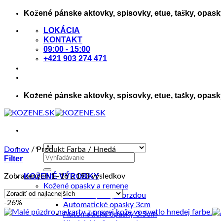
Skip
Kožené pánske aktovky, spisovky, etue, tašky, opas
to
LOKÁCIA
content
KONTAKT
09:00 - 15:00
+421 903 274 471
Kožené pánske aktovky, spisovky, etue, tašky, opas
Domov
/
Produkt Farba
/
Hnedá
Hľadať:
Filter
Zoradené
Zobrazených 1–16 z 193 výsledkov
KOŽENÉ VÝROBKY
podľa
Kožené opasky a remene
ceny:
Kožené opasky s brzdou
-26%
od
Automatické opasky 3cm
najnižšej
Automatické opasky 3.5cm