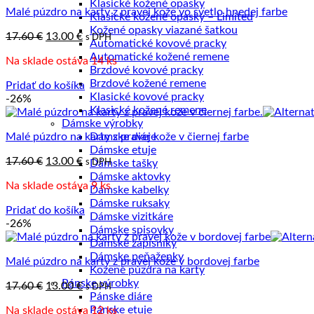
po
Klasické kožené opasky
Malé púzdro na karty z pravej kože vo svetlo hnedej farbe
najvyššiu
Klasické kožené opasky – Limited
Kožené opasky viazané šatkou
Pôvodná
Aktuálna
17.60
€
13.00
€
s DPH
Automatické kovové pracky
cena
cena
Automatické kožené remene
Na sklade ostáva 14 ks
bola:
je:
Brzdové kovové pracky
17.60 €.
13.00 €.
Brzdové kožené remene
Pridať do košíka
Klasické kovové pracky
-26%
Klasické kožené remene
Dámske výrobky
Malé púzdro na karty z pravej kože v čiernej farbe
Dámske diáre
Dámske etuje
Pôvodná
Aktuálna
17.60
€
13.00
€
s DPH
Dámske tašky
cena
cena
Dámske aktovky
Na sklade ostáva 9 ks
bola:
je:
Dámske kabelky
17.60 €.
13.00 €.
Dámske ruksaky
Pridať do košíka
Dámske vizitkáre
-26%
Dámske spisovky
Dámske zápisníky
Dámske peňaženky
Malé púzdro na karty z pravej kože v bordovej farbe
Kožené púzdra na karty
Pánske výrobky
Pôvodná
Aktuálna
17.60
€
13.00
€
s DPH
Pánske diáre
cena
cena
Pánske etuje
Na sklade ostáva 12 ks
bola:
je: