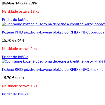
Pôvodná
Aktuálna
20.90
€
14.00
€
s DPH
cena
cena
Na sklade ostáva 18 ks
bola:
je:
20.90 €.
14.00 €.
Pridať do košíka
Kožené RFID púzdro vybavené blokáciou RFID / NFC, bordová
15.70
€
s DPH
Na sklade ostáva 2 ks
Pridať do košíka
Kožené RFID púzdro vybavené blokáciou RFID / NFC, khaki fa
15.70
€
s DPH
Na sklade ostáva 1 ks
Pridať do košíka