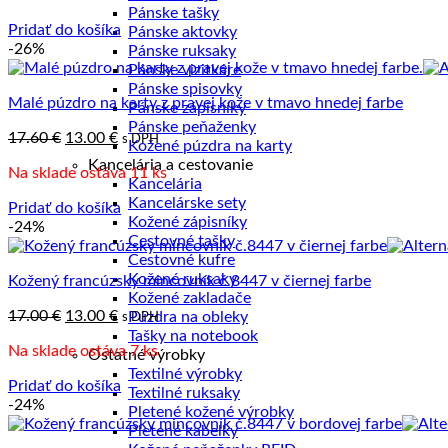
Pánske tašky
17.60 €.
13.00 €.
Pridať do košíka
Pánske aktovky
-26%
Pánske ruksaky
Pánske vizitkáre
Pánske spisovky
Malé púzdro na karty z pravej kože v tmavo hnedej farbe
Pánske zápisníky
Pánske peňaženky
Pôvodná
Aktuálna
17.60
€
13.00
€
s DPH
Kožené púzdra na karty
cena
cena
Kancelária a cestovanie
Na sklade ostáva 11 ks
bola:
je:
Kancelária
17.60 €.
13.00 €.
Kancelárske sety
Pridať do košíka
Kožené zápisníky
-24%
Cestovné tašky
Cestovné kufre
Kožené ruksaky
Kožený francúzsky mincovník č.8447 v čiernej farbe
Kožené zakladače
Pôvodná
Aktuálna
17.00
€
13.00
€
Púzdra na obleky
s DPH
cena
cena
Tašky na notebook
Na sklade ostáva 7 ks
bola:
je:
Ostatné výrobky
17.00 €.
13.00 €.
Textilné výrobky
Pridať do košíka
Textilné ruksaky
-24%
Pletené kožené výrobky
Pletené kabelky