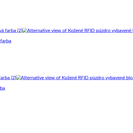
 farba
rba