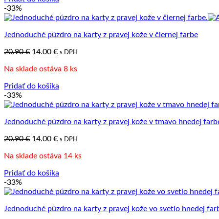
-33%
Jednoduché púzdro na karty z pravej kože v čiernej farbe
Pôvodná
Aktuálna
20.90
€
14.00
€
s DPH
cena
cena
Na sklade ostáva 8 ks
bola:
je:
20.90 €.
14.00 €.
Pridať do košíka
-33%
Jednoduché púzdro na karty z pravej kože v tmavo hnedej farb
Pôvodná
Aktuálna
20.90
€
14.00
€
s DPH
cena
cena
Na sklade ostáva 14 ks
bola:
je:
20.90 €.
14.00 €.
Pridať do košíka
-33%
Jednoduché púzdro na karty z pravej kože vo svetlo hnedej far