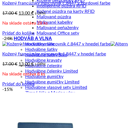
Kožené peňaženky RFID
Kožený francúzsky mincovník č.8447 v bordovej farbe
Inteligentné púzdra RFID
Kožené púzdra na karty RFID
Pôvodná
Aktuálna
17.00
€
13.00
€
s DPH
Maľované púzdra
cena
cena
Maľované kabelky
Na sklade ostáva 28 ks
bola:
je:
Maľované peňaženky
17.00 €.
13.00 €.
Pridať do košíka
Maľované Office sety
HODVÁB A VLNA
-24%
Hodvábne šále
Hodvábne šatky
Kožený francúzsky mincovník č.8447 v hnedej farbe
Hodvábne šatky Slim
Hodvábne kravaty
Pôvodná
Aktuálna
17.00
€
13.00
€
s DPH
Hodvábne čelenky
cena
cena
Hodvábne čelenky Limited
Na sklade ostáva 8 ks
bola:
je:
Hodvábne gumičky
17.00 €.
13.00 €.
Hodvábne gumičky Limited
Pridať do košíka
Hodvábne vlasové sety Limited
-15%
Zimné šále z Merino vlny
Šperky ku šatkám a šálom
DOPREDAJ
ZÁKAZKOVÁ VÝROBA
B2B SPOLUPRÁCA
PREDAJŇA
KONTAKT