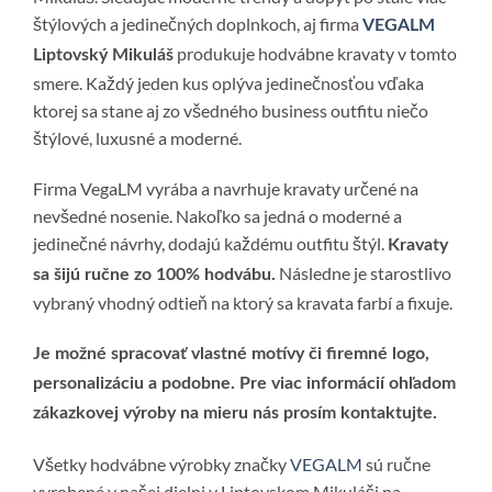
štýlových a jedinečných doplnkoch, aj firma
VEGALM
produkuje hodvábne kravaty v tomto
Liptovský Mikuláš
smere. Každý jeden kus oplýva jedinečnosťou vďaka
ktorej sa stane aj zo všedného business outfitu niečo
štýlové, luxusné a moderné.
Firma VegaLM vyrába a navrhuje kravaty určené na
nevšedné nosenie. Nakoľko sa jedná o moderné a
jedinečné návrhy, dodajú každému outfitu štýl.
Kravaty
Následne je starostlivo
sa šijú ručne zo 100% hodvábu.
vybraný vhodný odtieň na ktorý sa kravata farbí a fixuje.
Je možné spracovať vlastné motívy či firemné logo,
personalizáciu a podobne. Pre viac informácií ohľadom
zákazkovej výroby na mieru nás prosím kontaktujte.
Všetky hodvábne výrobky značky
VEGALM
sú ručne
vyrobené v našej dielni v Liptovskom Mikuláši na