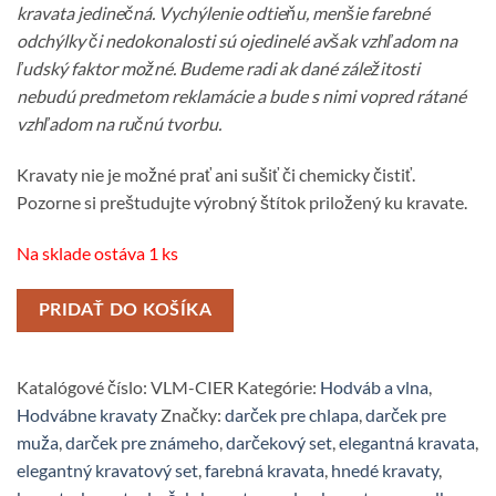
kravata jedinečná. Vychýlenie odtieňu, menšie farebné
odchýlky či nedokonalosti sú ojedinelé avšak vzhľadom na
ľudský faktor možné. Budeme radi ak dané záležitosti
nebudú predmetom reklamácie a bude s nimi vopred rátané
vzhľadom na ručnú tvorbu.
Kravaty nie je možné prať ani sušiť či chemicky čistiť.
Pozorne si preštudujte výrobný štítok priložený ku kravate.
Na sklade ostáva 1 ks
PRIDAŤ DO KOŠÍKA
Katalógové číslo:
VLM-CIER
Kategórie:
Hodváb a vlna
,
Hodvábne kravaty
Značky:
darček pre chlapa
,
darček pre
muža
,
darček pre známeho
,
darčekový set
,
elegantná kravata
,
elegantný kravatový set
,
farebná kravata
,
hnedé kravaty
,