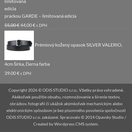
prackou GARDE – limitovaná edícia
Pôvodná
Aktuálna
55.00
€
44.00
€
s DPH
cena
cena
bola:
je:
Prémiový kožený opasok SILVER VALERIO,
55.00 €.
44.00 €.
4cm šírka, čierna farba
39.00
€
s DPH
Copyright 2026 © ODIS STUDIO s.r.o.. Všetky práva vyhradené.
Akékoľvek použitie obsahu, rozmnožovanie a šírenie textov,
obrázkov, fotografií či ukážok akýmkoľvek mechanickým alebo
elektronickým spôsobom je bez písomného povolenia spoločnosti
ODIS STUDIO s.r.o. zakázané. Spracovalo © 2014 Opavsky Studio /
Created by Wordpress CMS system.