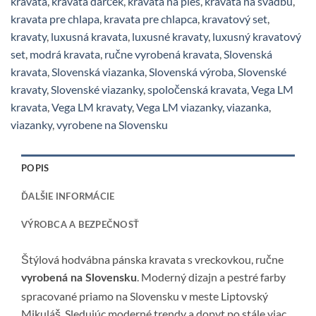
kravata
,
kravata darček
,
kravata na ples
,
kravata na svadbu
,
kravata pre chlapa
,
kravata pre chlapca
,
kravatový set
,
kravaty
,
luxusná kravata
,
luxusné kravaty
,
luxusný kravatový
set
,
modrá kravata
,
ručne vyrobená kravata
,
Slovenská
kravata
,
Slovenská viazanka
,
Slovenská výroba
,
Slovenské
kravaty
,
Slovenské viazanky
,
spoločenská kravata
,
Vega LM
kravata
,
Vega LM kravaty
,
Vega LM viazanky
,
viazanka
,
viazanky
,
vyrobene na Slovensku
POPIS
ĎALŠIE INFORMÁCIE
VÝROBCA A BEZPEČNOSŤ
Štýlová hodvábna pánska kravata s vreckovkou, ručne
. Moderný dizajn a pestré farby
vyrobená na Slovensku
spracované priamo na Slovensku v meste Liptovský
Mikuláš. Sledujúc moderné trendy a dopyt po stále viac