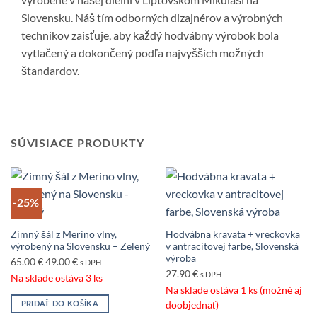
Slovensku. Náš tím odborných dizajnérov a výrobných
technikov zaisťuje, aby každý hodvábny výrobok bola
vytlačený a dokončený podľa najvyšších možných
štandardov.
SÚVISIACE PRODUKTY
-25%
Zimný šál z Merino vlny,
Hodvábna kravata + vreckovka
výrobený na Slovensku – Zelený
v antracitovej farbe, Slovenská
výroba
Pôvodná
Aktuálna
65.00
€
49.00
€
s DPH
27.90
€
s DPH
cena
cena
Na sklade ostáva 3 ks
Na sklade ostáva 1 ks (možné aj
bola:
je:
doobjednať)
PRIDAŤ DO KOŠÍKA
65.00 €.
49.00 €.