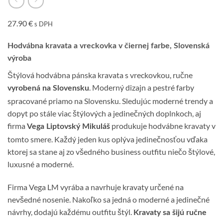
27.90
€
s DPH
Hodvábna kravata a vreckovka v čiernej farbe, Slovenská
výroba
Štýlová hodvábna pánska kravata s vreckovkou, ručne
. Moderný dizajn a pestré farby
vyrobená na Slovensku
spracované priamo na Slovensku. Sledujúc moderné trendy a
dopyt po stále viac štýlových a jedinečných doplnkoch, aj
firma
produkuje hodvábne kravaty v
Vega Liptovský Mikuláš
tomto smere. Každý jeden kus oplýva jedinečnosťou vďaka
ktorej sa stane aj zo všedného business outfitu niečo štýlové,
luxusné a moderné.
Firma Vega LM vyrába a navrhuje kravaty určené na
nevšedné nosenie. Nakoľko sa jedná o moderné a jedinečné
návrhy, dodajú každému outfitu štýl.
Kravaty sa šijú ručne