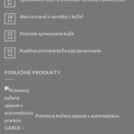
apr
Žiadne
komentáre
na
Ako sa starať o výrobky z kože?
18
Spracovanie
kože
jan
Žiadne
a
komentáre
Slovenské
na
výrobky
Precízne spracovanie kože
23
Ako
z
sa
sep
Žiadne
pravej
starať
komentáre
kože
o
na
výrobky
Kvalitná prírodná koža a jej spracovanie
21
Precízne
z
spracovanie
sep
Žiadne
kože?
kože
komentáre
na
Kvalitná
prírodná
POSLEDNÉ PRODUKTY
koža
a
jej
spracovanie
Prémiový kožený opasok s automatickou