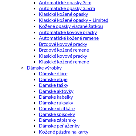
Automatické opasky 3cm
Automatické opasky 3.5cm
Klasické kožené opasky
Klasické kožené opasky – Limited
Kožené opasky viazané šatkou
Automatické kovové pracky
Automatické kožené remene
Brzdové kovové pracky
Brzdové kožené remene
Klasické kovové pracky
Klasické kožené remene
Dámske výrobky
Dámske diáre
Dámske etuje
Dámske tašky
Dámske aktovky
Dámske kabelky
Dámske ruksaky
Dámske vizitkáre
Dámske spisovky
Dámske zápisníky
Dámske peňaženky
Kožené púzdra na karty