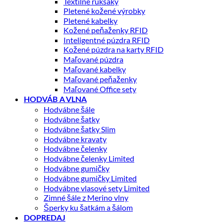
Textilné ruksaky
Pletené kožené výrobky
Pletené kabelky
Kožené peňaženky RFID
Inteligentné púzdra RFID
Kožené púzdra na karty RFID
Maľované púzdra
Maľované kabelky
Maľované peňaženky
Maľované Office sety
HODVÁB A VLNA
Hodvábne šále
Hodvábne šatky
Hodvábne šatky Slim
Hodvábne kravaty
Hodvábne čelenky
Hodvábne čelenky Limited
Hodvábne gumičky
Hodvábne gumičky Limited
Hodvábne vlasové sety Limited
Zimné šále z Merino vlny
Šperky ku šatkám a šálom
DOPREDAJ