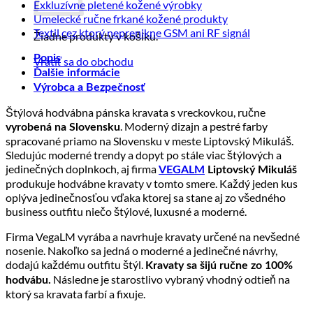
kože
Ako
na
Žiadne
komentáre
Exkluzívne pletené kožené výrobky
sa
a
Precízne
na
komentáre
Žiadne
Umelecké ručne frkané kožené produkty
starať
Sloven
spracovanie
Kvalitná
na
komentáre
Žiadne
Textil cez ktorý neprenikne GSM ani RF signál
Žiadne produkty v košíku.
výrobk
kože
o
prírodná
Exkluzívne
na
komentáre
z
výrobky
koža
pletené
Umelecké
na
Popis
Vrátiť sa do obchodu
pravej
z
kožené
a
ručne
Textil
Ďalšie informácie
kože
kože?
jej
výrobky
frkané
cez
Výrobca a Bezpečnosť
spracovanie
kožené
ktorý
neprenikne
Štýlová hodvábna pánska kravata s vreckovkou, ručne
produkty
GSM
. Moderný dizajn a pestré farby
vyrobená na Slovensku
ani
spracované priamo na Slovensku v meste Liptovský Mikuláš.
RF
Sledujúc moderné trendy a dopyt po stále viac štýlových a
signál
jedinečných doplnkoch, aj firma
VEGALM
Liptovský Mikuláš
produkuje hodvábne kravaty v tomto smere. Každý jeden kus
oplýva jedinečnosťou vďaka ktorej sa stane aj zo všedného
business outfitu niečo štýlové, luxusné a moderné.
Firma VegaLM vyrába a navrhuje kravaty určené na nevšedné
nosenie. Nakoľko sa jedná o moderné a jedinečné návrhy,
dodajú každému outfitu štýl.
Kravaty sa šijú ručne zo 100%
Následne je starostlivo vybraný vhodný odtieň na
hodvábu.
ktorý sa kravata farbí a fixuje.