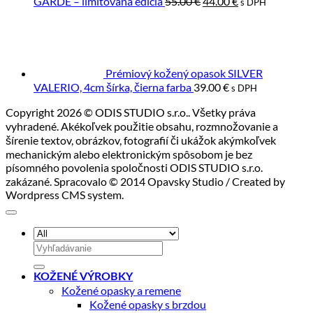
Pôvodná
Aktuálna
GARDE – limitovaná edícia
55.00
€
44.00
€
jej
s DPH
cena
cena
spracovanie
bola:
je:
55.00 €.
44.00 €.
Prémiový kožený opasok SILVER
VALERIO, 4cm šírka, čierna farba
39.00
€
s DPH
Copyright 2026 © ODIS STUDIO s.r.o.. Všetky práva
vyhradené. Akékoľvek použitie obsahu, rozmnožovanie a
šírenie textov, obrázkov, fotografií či ukážok akýmkoľvek
mechanickým alebo elektronickým spôsobom je bez
písomného povolenia spoločnosti ODIS STUDIO s.r.o.
zakázané. Spracovalo © 2014 Opavsky Studio / Created by
Wordpress CMS system.
Hľadať:
KOŽENÉ VÝROBKY
Kožené opasky a remene
Kožené opasky s brzdou