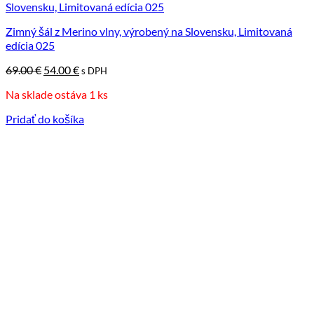
Zimný šál z Merino vlny, výrobený na Slovensku, Limitovaná
edícia 025
Pôvodná
Aktuálna
69.00
€
54.00
€
s DPH
cena
cena
Na sklade ostáva 1 ks
bola:
je:
69.00 €.
54.00 €.
Pridať do košíka