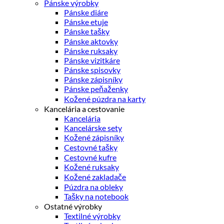
Pánske výrobky
Pánske diáre
Pánske etuje
Pánske tašky
Pánske aktovky
Pánske ruksaky
Pánske vizitkáre
Pánske spisovky
Pánske zápisníky
Pánske peňaženky
Kožené púzdra na karty
Kancelária a cestovanie
Kancelária
Kancelárske sety
Kožené zápisníky
Cestovné tašky
Cestovné kufre
Kožené ruksaky
Kožené zakladače
Púzdra na obleky
Tašky na notebook
Ostatné výrobky
Textilné výrobky