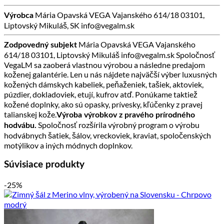
Mária Opavská VEGA Vajanského 614/18 03101,
Výrobca
Liptovský Mikuláš, SK info@vegalm.sk
Mária Opavská VEGA Vajanského
Zodpovedný subjekt
614/18 03101, Liptovský Mikuláš info@vegalm.sk Spoločnosť
VegaLM sa zaoberá vlastnou výrobou a následne predajom
koženej galantérie. Len u nás nájdete najväčší výber luxusných
kožených dámskych kabeliek, peňaženiek, tašiek, aktoviek,
púzdier, dokladoviek, etují, kufrov atď. Ponúkame taktiež
kožené doplnky, ako sú opasky, prívesky, kľúčenky z pravej
talianskej kože.
Výroba výrobkov z pravého prírodného
Spoločnosť rozšírila výrobný program o výrobu
hodvábu.
hodvábnych šatiek, šálov, vreckoviek, kraviat, spoločenských
motýlikov a iných módnych doplnkov.
Súvisiace produkty
-25%