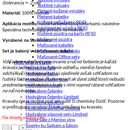
(tolerancia +- 2 cm)
Textilné ruksaky
Pletené kožené výrobky
100% hodváb
Materiál:
Pletené kabelky
Kožené peňaženky RFID
ručné farbenie kyslými farbami, následne
Aplikácia motívu:
Inteligentné púzdra RFID
špeciálna technológia potlače na hodváb.
Kožené púzdra na karty RFID
Maľované púzdra
Vyrobené na Slovensku
Maľované kabelky
Maľované peňaženky
Set je balený v darčekovom balení.
Maľované Office sety
Vzhľadom na ručné spracovanie a ručné farbenie je každá
HODVÁB A VLNA
kravata jedinečná. Vychýlenie odtieňu, menšie farebné
Hodvábne šále
odchýlky či nedokonalosti sú ojedinelé avšak vzhľadom na
Hodvábne šatky
ľudský faktor možné. Budeme radi ak dané záležitosti nebudú
Hodvábne šatky Slim
predmetom reklamácie a bude s nimi vopred rátané vzhľadom
Hodvábne kravaty
na ručnú tvorbu.
Hodvábne čelenky
Hodvábne čelenky Limited
Kravaty nie je možné prať ani sušiť či chemicky čistiť. Pozorne
Hodvábne gumičky
si preštudujte výrobný štítok priložený ku kravate.
Hodvábne gumičky Limited
Hodvábne vlasové sety Limited
Na sklade ostáva 2 ks
Zimné šále z Merino vlny
Šperky ku šatkám a šálom
množstvo