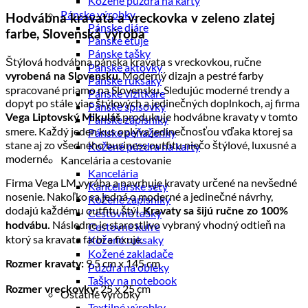
Kožené púzdra na karty
Pánske výrobky
Hodvábna kravata a vreckovka v zeleno zlatej
Pánske diáre
farbe, Slovenská výroba
Pánske etuje
Pánske tašky
Štýlová hodvábna pánska kravata s vreckovkou, ručne
Pánske aktovky
. Moderný dizajn a pestré farby
vyrobená na Slovensku
Pánske ruksaky
spracované priamo na Slovensku. Sledujúc moderné trendy a
Pánske vizitkáre
dopyt po stále viac štýlových a jedinečných doplnkoch, aj firma
Pánske spisovky
produkuje hodvábne kravaty v tomto
Vega Liptovský Mikuláš
Pánske zápisníky
smere. Každý jeden kus oplýva jedinečnosťou vďaka ktorej sa
Pánske peňaženky
stane aj zo všedného business outfitu niečo štýlové, luxusné a
Kožené púzdra na karty
moderné.
Kancelária a cestovanie
Kancelária
Firma Vega LM vyrába a navrhuje kravaty určené na nevšedné
Kancelárske sety
nosenie. Nakoľko sa jedná o moderné a jedinečné návrhy,
Kožené zápisníky
dodajú každému outfitu štýl.
Kravaty sa šijú ručne zo 100%
Cestovné tašky
Následne je starostlivo vybraný vhodný odtieň na
Cestovné kufre
hodvábu.
ktorý sa kravata farbí a fixuje.
Kožené ruksaky
Kožené zakladače
9,5 cm x 145 cm
Rozmer kravaty:
Púzdra na obleky
Tašky na notebook
25 x 25 cm
Rozmer vreckovky:
Ostatné výrobky
Textilné výrobky