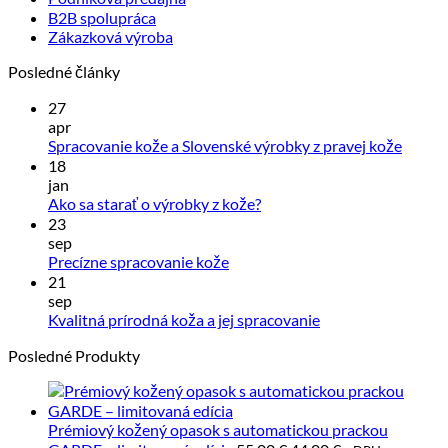
B2B spolupráca
Zákazková výroba
Posledné články
27
apr
Žiadn
Spracovanie kože a Slovenské výrobky z pravej kože
komen
18
na
jan
Spraco
Žiadne
Ako sa starať o výrobky z kože?
kože
komentáre
23
na
a
sep
Ako
Sloven
Žiadne
Precízne spracovanie kože
sa
výrobk
komentáre
21
starať
z
na
sep
pravej
Precízne
o
Žiadne
Kvalitná prírodná koža a jej spracovanie
kože
spracovanie
výrobky
komentáre
Posledné Produkty
kože
z
na
kože?
Kvalitná
prírodná
koža
Prémiový kožený opasok s automatickou prackou
a