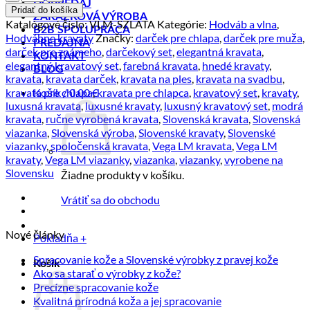
DOPREDAJ
Hodvábna
Pridať do košíka
ZÁKAZKOVÁ VÝROBA
kravata
Katalógové číslo:
VLM-SZLATA
Kategórie:
Hodváb a vlna
,
B2B SPOLUPRÁCA
+
Hodvábne kravaty
Značky:
darček pre chlapa
,
darček pre muža
,
PREDAJŇA
vreckovka
darček pre známeho
,
darčekový set
,
elegantná kravata
,
KONTAKT
v
elegantný kravatový set
,
farebná kravata
,
hnedé kravaty
,
BLOG
zeleno
kravata
,
kravata darček
,
kravata na ples
,
kravata na svadbu
,
zlatej
Košík /
0.00
€
kravata pre chlapa
,
kravata pre chlapca
,
kravatový set
,
kravaty
,
farbe,
luxusná kravata
,
luxusné kravaty
,
luxusný kravatový set
,
modrá
Slovenská
kravata
,
ručne vyrobená kravata
,
Slovenská kravata
,
Slovenská
výroba
viazanka
,
Slovenská výroba
,
Slovenské kravaty
,
Slovenské
viazanky
,
spoločenská kravata
,
Vega LM kravata
,
Vega LM
kravaty
,
Vega LM viazanky
,
viazanka
,
viazanky
,
vyrobene na
Slovensku
Žiadne produkty v košíku.
Vrátiť sa do obchodu
Nové články
Pokladňa
+
Žiadn
Spracovanie kože a Slovenské výrobky z pravej kože
Košík
Žiadne
komen
Ako sa starať o výrobky z kože?
na
Žiadne
komentáre
Precízne spracovanie kože
Spraco
na
komentáre
Žiadne
Kvalitná prírodná koža a jej spracovanie