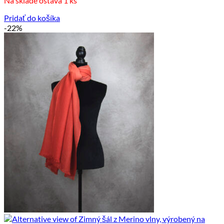
Na sklade ostáva 1 ks
bola:
je:
65.00 €.
49.00 €.
Pridať do košíka
-22%