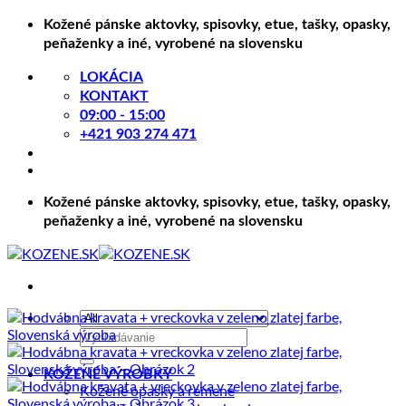
Skip
Kožené pánske aktovky, spisovky, etue, tašky, opasky,
to
peňaženky a iné, vyrobené na slovensku
content
LOKÁCIA
KONTAKT
09:00 - 15:00
+421 903 274 471
Kožené pánske aktovky, spisovky, etue, tašky, opasky,
peňaženky a iné, vyrobené na slovensku
Hľadať:
KOŽENÉ VÝROBKY
Kožené opasky a remene