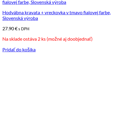
Hodvábna kravata + vreckovka v tmavo fialovej farbe,
Slovenská výroba
27.90
€
s DPH
Na sklade ostáva 2 ks (možné aj doobjednať)
Pridať do košíka