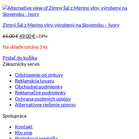
Zimný šál z Merino vlny, výrobený na Slovensku – Ivory
Pôvodná
Aktuálna
65.00
€
49.00
€
s DPH
cena
cena
Na sklade ostáva 3 ks
bola:
je:
65.00 €.
49.00 €.
Pridať do košíka
Zákaznícky servis
Odstúpenie od zmluvy
Reklamácia tovaru
Obchodné podmienky
Reklamačné podmienky
Ochrana osobných údajov
Alternatívne riešenie sporov
Spolupráca
Kontakt
Kto sme
Podniková predajňa