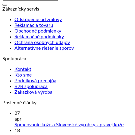
Zákaznícky servis
Odstúpenie od zmluvy
Reklamácia tovaru
Obchodné podmienky
Reklamačné podmienky
Ochrana osobných údajov
Alternatívne riešenie sporov
Spolupráca
Kontakt
Kto sme
Podniková predajňa
B2B spolupráca
Zákazková výroba
Posledné články
27
apr
Žiad
Spracovanie kože a Slovenské výrobky z pravej kože
kome
18