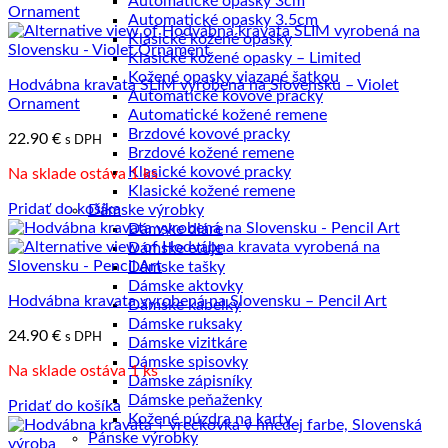
Automatické opasky 3cm
najnižšej
Automatické opasky 3.5cm
po
Klasické kožené opasky
najvyššiu
Klasické kožené opasky – Limited
Kožené opasky viazané šatkou
Hodvábna kravata SLIM vyrobená na Slovensku – Violet
Automatické kovové pracky
Ornament
Automatické kožené remene
Brzdové kovové pracky
22.90
€
s DPH
Brzdové kožené remene
Klasické kovové pracky
Na sklade ostáva 1 ks
Klasické kožené remene
Pridať do košíka
Dámske výrobky
Dámske diáre
Dámske etuje
Dámske tašky
Dámske aktovky
Hodvábna kravata vyrobená na Slovensku – Pencil Art
Dámske kabelky
Dámske ruksaky
24.90
€
s DPH
Dámske vizitkáre
Dámske spisovky
Na sklade ostáva 1 ks
Dámske zápisníky
Dámske peňaženky
Pridať do košíka
Kožené púzdra na karty
Pánske výrobky