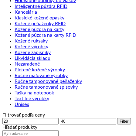
Hodvábne doplnky do vlasov
Inteligentné púzdra RFID
Kancelária
Klasické kožené opasky
Kožené peňaženky RFID
Kožené púzdra na karty
Kožené púzdra na karty RFID
Kožené ruksaky
Kožené výrobky
Kožené zápisníky
Likvidácia skladu
Nezaradené
Pletené kožené výrobky
Ručne maľované výrobky
Ručne tamponované peňaženky
Ručne tamponované spisovky
Tašky na notebook
Textilné výrobky
Unisex
Filtrovať podľa ceny
Minimálna
Maximálna
Filter
cena
cena
Hľadať produkty