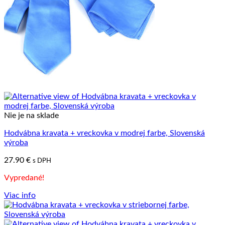
Vrátiť sa do obchodu
Nie je na sklade
Hodvábna kravata + vreckovka v modrej farbe, Slovenská
výroba
27.90
€
s DPH
Vypredané!
Viac info