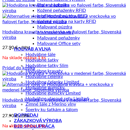
Pletené kabelky
Kožené peňaženky RFID
Inteligentné púzdra RFID
Kožené púzdra na karty RFID
Maľované púzdra
Hodvábna kravata + vreckovka vo fialovej farbe, Slovenská
Maľované kabelky
výroba
Maľované peňaženky
Maľované Office sety
27.90
€
s DPH
HODVÁB A VLNA
Hodvábne šále
Na sklade ostáva 1 ks
Hodvábne šatky
Hodvábne šatky Slim
Pridať do košíka
Hodvábne kravaty
Hodvábne čelenky
Hodvábne čelenky Limited
Hodvábne gumičky
Hodvábne gumičky Limited
Hodvábne vlasové sety Limited
Hodvábna kravata + vreckovka v medenej farbe, Slovenská
Zimné šále z Merino vlny
výroba
Šperky ku šatkám a šálom
DOPREDAJ
27.90
€
s DPH
ZÁKAZKOVÁ VÝROBA
Na sklade ostáva 1 ks
B2B SPOLUPRÁCA