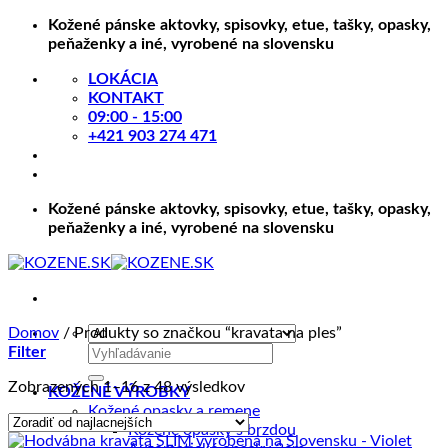
Skip
Kožené pánske aktovky, spisovky, etue, tašky, opasky,
to
peňaženky a iné, vyrobené na slovensku
content
LOKÁCIA
KONTAKT
09:00 - 15:00
+421 903 274 471
Kožené pánske aktovky, spisovky, etue, tašky, opasky,
peňaženky a iné, vyrobené na slovensku
Domov
/
Produkty so značkou “kravata na ples”
Hľadať:
Filter
Zoradené
Zobrazených 1–16 z 48 výsledkov
KOŽENÉ VÝROBKY
podľa
Kožené opasky a remene
ceny:
Kožené opasky s brzdou
od