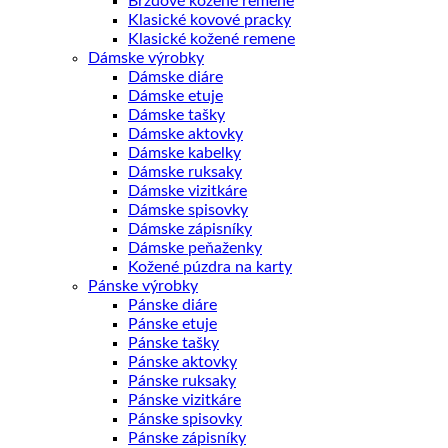
Brzdové kožené remene
Klasické kovové pracky
Klasické kožené remene
Dámske výrobky
Dámske diáre
Dámske etuje
Dámske tašky
Dámske aktovky
Dámske kabelky
Dámske ruksaky
Dámske vizitkáre
Dámske spisovky
Dámske zápisníky
Dámske peňaženky
Kožené púzdra na karty
Pánske výrobky
Pánske diáre
Pánske etuje
Pánske tašky
Pánske aktovky
Pánske ruksaky
Pánske vizitkáre
Pánske spisovky
Pánske zápisníky