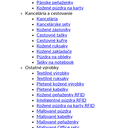
Pánske peňaženky
Kožené púzdra na karty
Kancelária a cestovanie
Kancelária
Kancelárske sety
Kožené zápisníky
Cestovné tašky
Cestovné kufre
Kožené ruksaky
Kožené zakladače
Púzdra na obleky
Tašky na notebook
Ostatné výrobky
Textilné výrobky
Textilné ruksaky
Pletené kožené výrobky
Pletené kabelky
Kožené peňaženky RFID
Inteligentné púzdra RFID
Kožené púzdra na karty RFID
Maľované púzdra
Maľované kabelky
Maľované peňaženky
Maľované Office sety