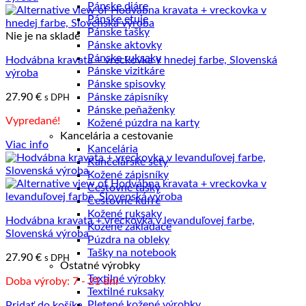
Pánske diáre
Pánske etuje
Pánske tašky
Nie je na sklade
Pánske aktovky
Pánske ruksaky
Hodvábna kravata + vreckovka v hnedej farbe, Slovenská
Pánske vizitkáre
výroba
Pánske spisovky
27.90
€
Pánske zápisníky
s DPH
Pánske peňaženky
Vypredané!
Kožené púzdra na karty
Kancelária a cestovanie
Viac info
Kancelária
Kancelárske sety
Kožené zápisníky
Cestovné tašky
Cestovné kufre
Kožené ruksaky
Hodvábna kravata + vreckovka v levanduľovej farbe,
Kožené zakladače
Slovenská výroba
Púzdra na obleky
Tašky na notebook
27.90
€
s DPH
Ostatné výrobky
Textilné výrobky
Doba výroby: 7 - 21 dní
Textilné ruksaky
Pletené kožené výrobky
Pridať do košíka