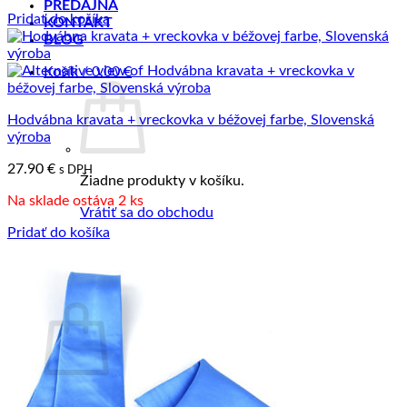
PREDAJŇA
Pridať do košíka
KONTAKT
BLOG
Košík /
0.00
€
Hodvábna kravata + vreckovka v béžovej farbe, Slovenská
výroba
27.90
€
s DPH
Žiadne produkty v košíku.
Na sklade ostáva 2 ks
Vrátiť sa do obchodu
Pridať do košíka
Pokladňa
+
Košík
Žiadne produkty v košíku.