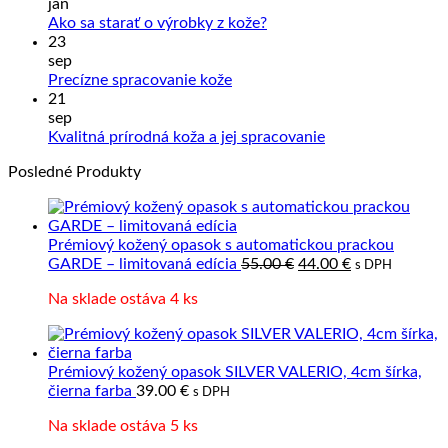
na
jan
Sprac
Žiadne
Ako sa starať o výrobky z kože?
kože
komentáre
23
na
a
sep
Ako
Slove
Žiadne
Precízne spracovanie kože
sa
výrob
komentáre
21
na
starať
z
sep
Precízne
o
prave
Žiadne
Kvalitná prírodná koža a jej spracovanie
spracovanie
výrobky
kože
komentáre
Posledné Produkty
kože
z
na
kože?
Kvalitná
prírodná
koža
Prémiový kožený opasok s automatickou prackou
a
Pôvodná
Aktuálna
GARDE – limitovaná edícia
55.00
€
44.00
€
s DPH
jej
cena
cena
spracovanie
Na sklade ostáva 4 ks
bola:
je:
55.00 €.
44.00 €.
Prémiový kožený opasok SILVER VALERIO, 4cm šírka,
čierna farba
39.00
€
s DPH
Na sklade ostáva 5 ks