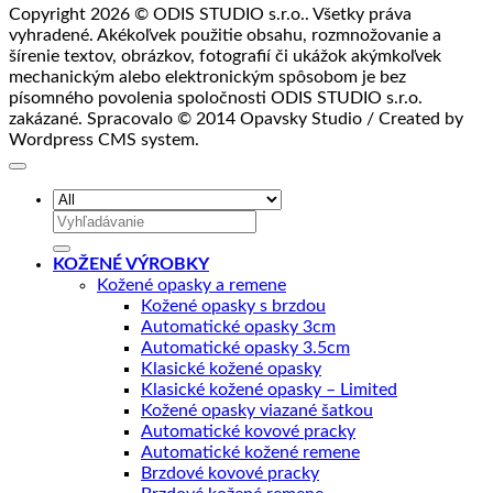
Copyright 2026 © ODIS STUDIO s.r.o.. Všetky práva
vyhradené. Akékoľvek použitie obsahu, rozmnožovanie a
šírenie textov, obrázkov, fotografií či ukážok akýmkoľvek
mechanickým alebo elektronickým spôsobom je bez
písomného povolenia spoločnosti ODIS STUDIO s.r.o.
zakázané. Spracovalo © 2014 Opavsky Studio / Created by
Wordpress CMS system.
Hľadať:
KOŽENÉ VÝROBKY
Kožené opasky a remene
Kožené opasky s brzdou
Automatické opasky 3cm
Automatické opasky 3.5cm
Klasické kožené opasky
Klasické kožené opasky – Limited
Kožené opasky viazané šatkou
Automatické kovové pracky
Automatické kožené remene
Brzdové kovové pracky