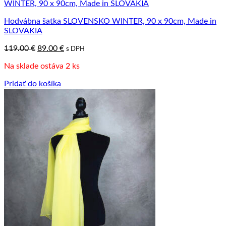
Hodvábna šatka SLOVENSKO WINTER, 90 x 90cm, Made in
SLOVAKIA
Pôvodná
Aktuálna
119.00
€
89.00
€
s DPH
cena
cena
Na sklade ostáva 2 ks
bola:
je:
119.00 €.
89.00 €.
Pridať do košíka