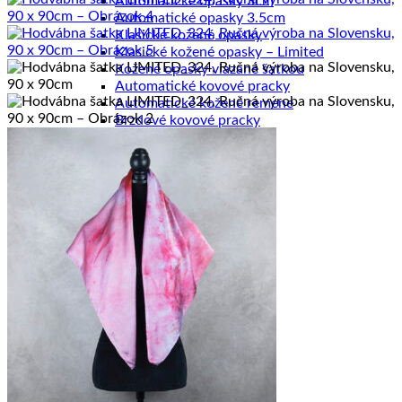
Automatické opasky 3cm
Automatické opasky 3.5cm
Klasické kožené opasky
Klasické kožené opasky – Limited
Kožené opasky viazané šatkou
Automatické kovové pracky
Automatické kožené remene
Brzdové kovové pracky
Brzdové kožené remene
Klasické kovové pracky
Klasické kožené remene
Dámske výrobky
Dámske diáre
Dámske etuje
Dámske tašky
Dámske aktovky
Dámske kabelky
Dámske ruksaky
Dámske vizitkáre
Dámske spisovky
Dámske zápisníky
Dámske peňaženky
Kožené púzdra na karty
Pánske výrobky