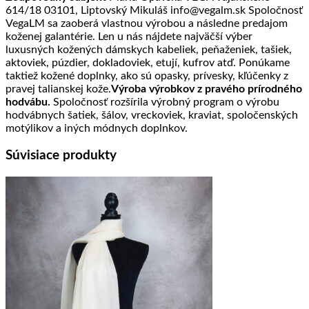
614/18 03101, Liptovský Mikuláš info@vegalm.sk Spoločnosť
VegaLM sa zaoberá vlastnou výrobou a následne predajom
koženej galantérie. Len u nás nájdete najväčší výber
luxusných kožených dámskych kabeliek, peňaženiek, tašiek,
aktoviek, púzdier, dokladoviek, etují, kufrov atď. Ponúkame
taktiež kožené doplnky, ako sú opasky, prívesky, kľúčenky z
pravej talianskej kože.
Výroba výrobkov z pravého prírodného
hodvábu.
Spoločnosť rozšírila výrobný program o výrobu
hodvábnych šatiek, šálov, vreckoviek, kraviat, spoločenských
motýlikov a iných módnych doplnkov.
Súvisiace produkty