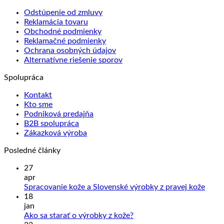
Odstúpenie od zmluvy
Reklamácia tovaru
Obchodné podmienky
Reklamačné podmienky
Ochrana osobných údajov
Alternatívne riešenie sporov
Spolupráca
Kontakt
Kto sme
Podniková predajňa
B2B spolupráca
Zákazková výroba
Posledné články
27
apr
Žiad
Spracovanie kože a Slovenské výrobky z pravej kože
kome
18
na
jan
Sprac
Žiadne
Ako sa starať o výrobky z kože?