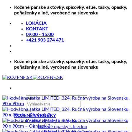
Skip
Kožené pánske aktovky, spisovky, etue, tašky, opasky,
to
peňaženky a iné, vyrobené na slovensku
content
LOKÁCIA
KONTAKT
09:00 - 15:00
+421 903 274 471
Kožené pánske aktovky, spisovky, etue, tašky, opasky,
peňaženky a iné, vyrobené na slovensku
Hľadať:
KOŽENÉ VÝROBKY
Kožené opasky a remene
Kožené opasky s brzdou