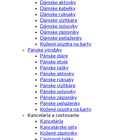
Dámske aktovky
Dámske kabelky
Dámske ruksaky
Dámske vizitkáre
Dámske spisovky
Dámske zápisníky
Dámske peňaženky
Kožené púzdra na karty
Pánske výrobky
Pánske diáre
Pánske etuje
Pánske tašky
Pánske aktovky
Pánske ruksaky
Pánske vizitkáre
Pánske spisovky
Pánske zápisníky
Pánske peňaženky
Kožené púzdra na karty
Kancelária a cestovanie
Kancelária
Kancelárske sety
Kožené zápisníky
Cestovné tašky