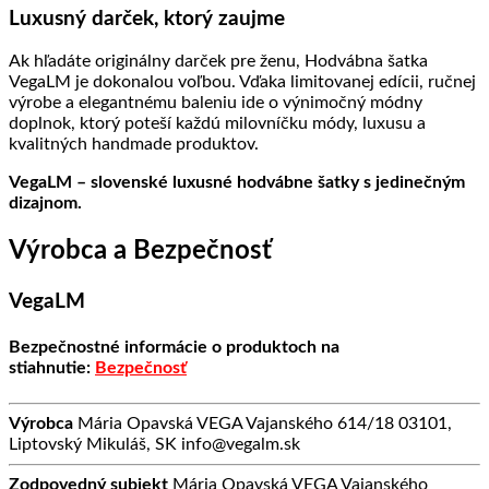
Luxusný darček, ktorý zaujme
Ak hľadáte originálny darček pre ženu, Hodvábna šatka
VegaLM je dokonalou voľbou. Vďaka limitovanej edícii, ručnej
výrobe a elegantnému baleniu ide o výnimočný módny
doplnok, ktorý poteší každú milovníčku módy, luxusu a
kvalitných handmade produktov.
VegaLM – slovenské luxusné hodvábne šatky s jedinečným
dizajnom.
Výrobca a Bezpečnosť
VegaLM
Bezpečnostné informácie o produktoch na
stiahnutie:
Bezpečnosť
Výrobca
Mária Opavská VEGA Vajanského 614/18 03101,
Liptovský Mikuláš, SK info@vegalm.sk
Zodpovedný subjekt
Mária Opavská VEGA Vajanského