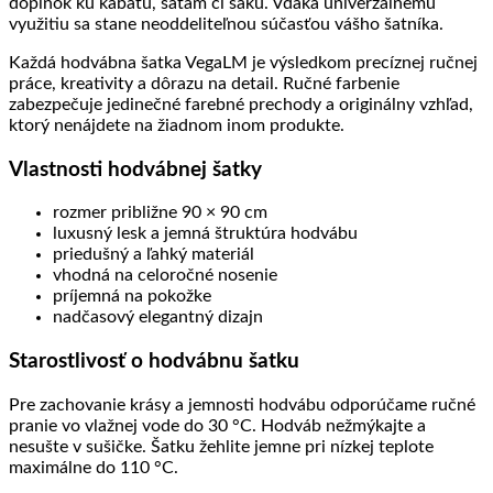
doplnok ku kabátu, šatám či saku. Vďaka univerzálnemu
využitiu sa stane neoddeliteľnou súčasťou vášho šatníka.
Každá hodvábna šatka VegaLM je výsledkom precíznej ručnej
práce, kreativity a dôrazu na detail. Ručné farbenie
zabezpečuje jedinečné farebné prechody a originálny vzhľad,
ktorý nenájdete na žiadnom inom produkte.
Vlastnosti hodvábnej šatky
rozmer približne 90 × 90 cm
luxusný lesk a jemná štruktúra hodvábu
priedušný a ľahký materiál
vhodná na celoročné nosenie
príjemná na pokožke
nadčasový elegantný dizajn
Starostlivosť o hodvábnu šatku
Pre zachovanie krásy a jemnosti hodvábu odporúčame ručné
pranie vo vlažnej vode do 30 °C. Hodváb nežmýkajte a
nesušte v sušičke. Šatku žehlite jemne pri nízkej teplote
maximálne do 110 °C.