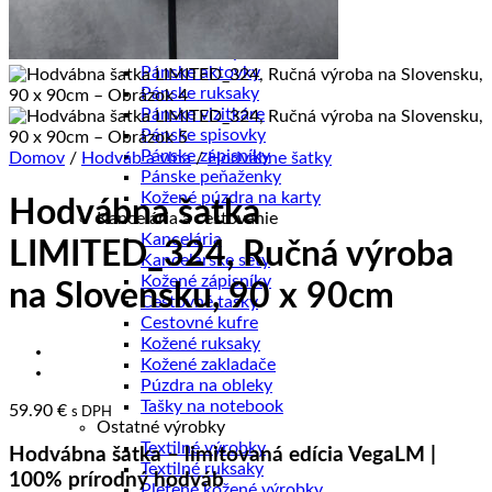
Pánske diáre
Pánske etuje
Pánske tašky
Pánske aktovky
Pánske ruksaky
Pánske vizitkáre
Pánske spisovky
Pánske zápisníky
Domov
/
Hodváb a vlna
/
Hodvábne šatky
Pánske peňaženky
Kožené púzdra na karty
Hodvábna šatka
Kancelária a cestovanie
Kancelária
LIMITED_324, Ručná výroba
Kancelárske sety
Kožené zápisníky
na Slovensku, 90 x 90cm
Cestovné tašky
Cestovné kufre
Kožené ruksaky
Kožené zakladače
Púzdra na obleky
Tašky na notebook
59.90
€
s DPH
Ostatné výrobky
Textilné výrobky
Hodvábna šatka – limitovaná edícia VegaLM |
Textilné ruksaky
100% prírodný hodváb
Pletené kožené výrobky