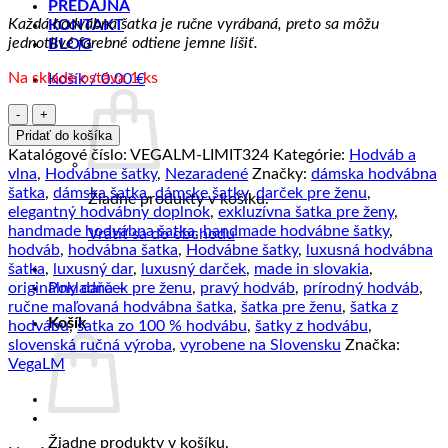
PREDAJŇA
Každá hodvábna šatka je ručne vyrábaná, preto sa môžu
KONTAKT
jednotlivé farebné odtiene jemne líšiť.
BLOG
Na sklade ostáva 1 ks
Košík /
0.00
€
množstvo
Hodvábna
Pridať do košíka
šatka
Katalógové číslo:
VEGALM-LIMIT324
Kategórie:
Hodváb a
LIMITED_324,
vlna
,
Hodvábne šatky
,
Nezaradené
Značky:
dámska hodvábna
Ručná
šatka
,
dámska šatka
,
dámske šatky
,
darček pre ženu
,
Žiadne produkty v košíku.
výroba
elegantný hodvábny doplnok
,
exkluzívna šatka pre ženy
,
na
handmade hodvábna šatka
,
handmade hodvábne šatky
,
Vrátiť sa do obchodu
Slovensku,
hodváb
,
hodvábna šatka
,
Hodvábne šatky
,
luxusná hodvábna
90
šatka
,
luxusný dar
,
luxusný darček
,
made in slovakia
,
x
Pokladňa
+
originálny darček pre ženu
,
pravý hodváb
,
prírodný hodváb
,
90cm
ručne maľovaná hodvábna šatka
,
šatka pre ženu
,
šatka z
Košík
hodvábu
,
šatka zo 100 % hodvábu
,
šatky z hodvábu
,
slovenská ručná výroba
,
vyrobene na Slovensku
Značka:
VegaLM
Žiadne produkty v košíku.