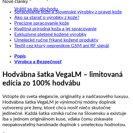
Nové články
Vrátiť sa do obchodu
Žiad
Spracovanie kože a Slovenské výrobky z pravej kože
Žiadne
kome
Ako sa starať o výrobky z kože?
na
Žiadne
komentáre
Precízne spracovanie kože
na
Sprac
komentáre
Žiadne
Kvalitná prírodná koža a jej spracovanie
na
Ako
kože
Žiadne
komentáre
Exkluzívne pletené kožené výrobky
Precízne
sa
na
a
komentáre
Žiadne
Umelecké ručne frkané kožené produkty
spracovanie
starať
na
Kvalitná
Slove
komentáre
Žiadne
Textil cez ktorý neprenikne GSM ani RF signál
kože
o
Exkluzívne
prírodná
na
výrob
komentáre
Popis
výrobky
pletené
koža
Umelecké
na
z
Výrobca a Bezpečnosť
z
kožené
a
ručne
Textil
prave
kože?
výrobky
jej
frkané
cez
kože
spracovanie
kožené
ktorý
Hodvábna šatka VegaLM – limitovaná
produkty
neprenikne
edícia zo 100% hodvábu
GSM
ani
RF
Vstúpte do sveta elegancie, originality a nadčasového luxusu.
signál
Hodvábna šatka VegaLM je výnimočný módny doplnok
vytvorený pre ženy, ktoré chcú nosiť niečo skutočne
jedinečné. Každá šatka vzniká ručne na Slovensku a existuje
iba v jednom originálnom kuse, vďaka čomu získavate
neopakovateľný handmade doplnok s umeleckou hodnotou.