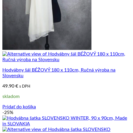
Hodvábny šál BÉŽOVÝ 180 x 110cm, Ručná výroba na
Slovensku
49.90
€
s DPH
skladom
Pridať do košíka
-25%