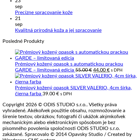
kože
komentáre
23
na
a
sep
Ako
Slove
Žiadne
Precízne spracovanie kože
sa
výrob
komentáre
21
na
starať
z
sep
Precízne
o
prave
Žiadne
Kvalitná prírodná koža a jej spracovanie
spracovanie
výrobky
kože
komentáre
Posledné Produkty
kože
z
na
kože?
Kvalitná
prírodná
koža
Prémiový kožený opasok s automatickou prackou
a
Pôvodná
Aktuálna
GARDE – limitovaná edícia
55.00
€
44.00
€
s DPH
jej
cena
cena
spracovanie
bola:
je:
55.00 €.
44.00 €.
Prémiový kožený opasok SILVER VALERIO, 4cm šírka,
čierna farba
39.00
€
s DPH
Copyright 2026 © ODIS STUDIO s.r.o.. Všetky práva
vyhradené. Akékoľvek použitie obsahu, rozmnožovanie a
šírenie textov, obrázkov, fotografií či ukážok akýmkoľvek
mechanickým alebo elektronickým spôsobom je bez
písomného povolenia spoločnosti ODIS STUDIO s.r.o.
zakázané. Spracovalo © 2014 Opavsky Studio / Created by