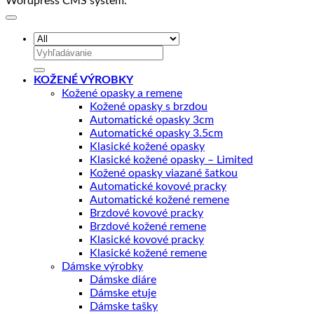
Wordpress CMS system.
Hľadať:
KOŽENÉ VÝROBKY
Kožené opasky a remene
Kožené opasky s brzdou
Automatické opasky 3cm
Automatické opasky 3.5cm
Klasické kožené opasky
Klasické kožené opasky – Limited
Kožené opasky viazané šatkou
Automatické kovové pracky
Automatické kožené remene
Brzdové kovové pracky
Brzdové kožené remene
Klasické kovové pracky
Klasické kožené remene
Dámske výrobky
Dámske diáre
Dámske etuje
Dámske tašky