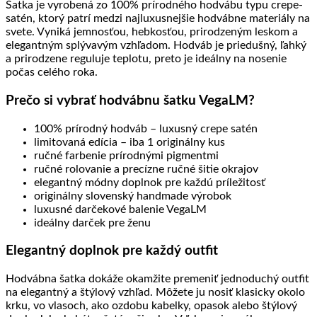
Šatka je vyrobená zo 100% prírodného hodvábu typu crepe-
satén, ktorý patrí medzi najluxusnejšie hodvábne materiály na
svete. Vyniká jemnosťou, hebkosťou, prirodzeným leskom a
elegantným splývavým vzhľadom. Hodváb je priedušný, ľahký
a prirodzene reguluje teplotu, preto je ideálny na nosenie
počas celého roka.
Prečo si vybrať hodvábnu šatku VegaLM?
100% prírodný hodváb – luxusný crepe satén
limitovaná edícia – iba 1 originálny kus
ručné farbenie prírodnými pigmentmi
ručné rolovanie a precízne ručné šitie okrajov
elegantný módny doplnok pre každú príležitosť
originálny slovenský handmade výrobok
luxusné darčekové balenie VegaLM
ideálny darček pre ženu
Elegantný doplnok pre každý outfit
Hodvábna šatka dokáže okamžite premeniť jednoduchý outfit
na elegantný a štýlový vzhľad. Môžete ju nosiť klasicky okolo
krku, vo vlasoch, ako ozdobu kabelky, opasok alebo štýlový