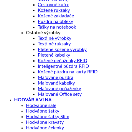
Cestovné kufre
Kožené ruksaky
Kožené zakladače
Púzdra na obleky
Tašky na notebook
Ostatné výrobky
Textilné výrobky
Textilné ruksaky
Pletené kožené výrobky
Pletené kabelky
Kožené peňaženky RFID
Inteligentné púzdra RFID
Kožené púzdra na karty RFID
Maľované púzdra
Maľované kabelky
Maľované peňaženky
Maľované Office sety
HODVÁB A VLNA
Hodvábne šále
Hodvábne šatky
Hodvábne šatky Slim
Hodvábne kravaty
Hodvábne čelenky