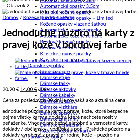
Automatické opasky 3cm
Automatické opasky 3.5cm
Klasické kožené opasky
Domov
/
Kožené púzdra na karty
Klasické kožené opasky – Limited
Kožené opasky viazané šatkou
Automatické kovové pracky
Jednoduché púzdro na karty z
Automatické kožené remene
Brzdové kovové pracky
pravej kože v bordovej farbe
Brzdové kožené remene
Klasické kovové pracky
Klasické kožené remene
Dámske výrobky
Dámske diáre
Dámske etuje
Dámske tašky
Pôvodná
Aktuálna
20.90
€
14.00
€
Dámske aktovky
s DPH
cena
cena
Dámske kabelky
Cena za posledných 30 dní je rovnaká ako aktuálna cena
bola:
je:
Dámske ruksaky
20.90 €.
14.00 €.
Dámske vizitkáre
ednoduché púzdro na karty z pravej kože, ktoré bezpečne
Dámske spisovky
pojme všetky karty a doklady, ktoré nechcete nosiť v
Dámske zápisníky
peňaženke. Vhodné pre bežné platobné a vernostné karty,
Dámske peňaženky
doklady / občiansky , vodičský a pod. Praktické púzdro na
Kožené púzdra na karty
doklady vyrobené z pravej prírodnej kože – puzdro na
Pánske výrobky