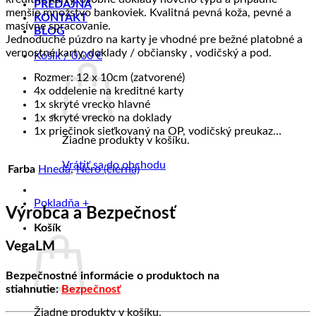
PREDAJŇA
menšie množstvo bankoviek. Kvalitná pevná koža, pevné a
KONTAKT
masívne spracovanie.
BLOG
Jednoduché púzdro na karty je vhodné pre bežné platobné a
vernostné karty, doklady / občiansky , vodičský a pod.
Košík /
0.00
€
Rozmer: 12 x 10cm (zatvorené)
4x oddelenie na kreditné karty
1x skryté vrecko hlavné
1x skryté vrecko na doklady
1x priečinok sieťkovaný na OP, vodičský preukaz…
Žiadne produkty v košíku.
Vrátiť sa do obchodu
Farba
Hnedá
,
Nero (čierna)
Pokladňa
+
Výrobca a Bezpečnosť
Košík
VegaLM
Bezpečnostné informácie o produktoch na
stiahnutie:
Bezpečnosť
Žiadne produkty v košíku.