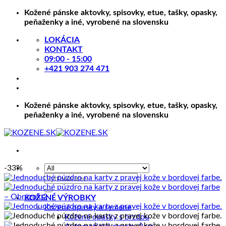
Skip
Kožené pánske aktovky, spisovky, etue, tašky, opasky,
to
peňaženky a iné, vyrobené na slovensku
content
LOKÁCIA
KONTAKT
09:00 - 15:00
+421 903 274 471
Kožené pánske aktovky, spisovky, etue, tašky, opasky,
peňaženky a iné, vyrobené na slovensku
-33%
Hľadať:
KOŽENÉ VÝROBKY
Kožené opasky a remene
Kožené opasky s brzdou