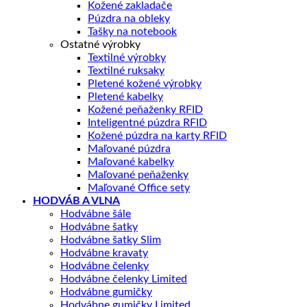
Kožené zakladače
Púzdra na obleky
Tašky na notebook
Ostatné výrobky
Textilné výrobky
Textilné ruksaky
Pletené kožené výrobky
Pletené kabelky
Kožené peňaženky RFID
Inteligentné púzdra RFID
Kožené púzdra na karty RFID
Maľované púzdra
Maľované kabelky
Maľované peňaženky
Maľované Office sety
HODVÁB A VLNA
Hodvábne šále
Hodvábne šatky
Hodvábne šatky Slim
Hodvábne kravaty
Hodvábne čelenky
Hodvábne čelenky Limited
Hodvábne gumičky
Hodvábne gumičky Limited