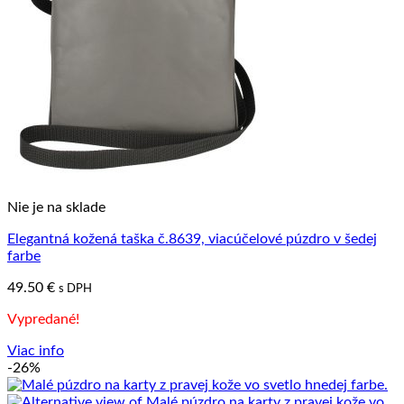
Nie je na sklade
Elegantná kožená taška č.8639, viacúčelové púzdro v šedej
farbe
49.50
€
s DPH
Vypredané!
Viac info
-26%