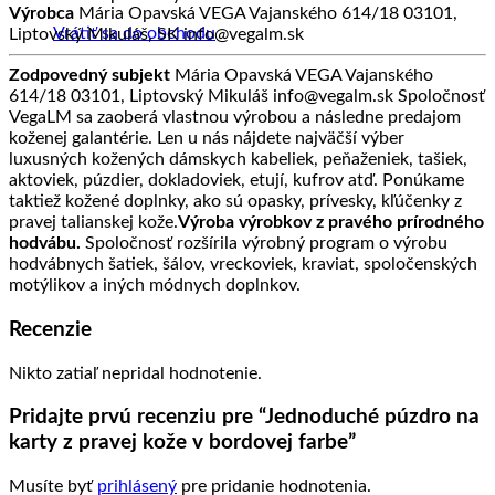
Výrobca
Mária Opavská VEGA Vajanského 614/18 03101,
Vrátiť sa do obchodu
Liptovský Mikuláš, SK info@vegalm.sk
Zodpovedný subjekt
Mária Opavská VEGA Vajanského
614/18 03101, Liptovský Mikuláš info@vegalm.sk Spoločnosť
VegaLM sa zaoberá vlastnou výrobou a následne predajom
koženej galantérie. Len u nás nájdete najväčší výber
luxusných kožených dámskych kabeliek, peňaženiek, tašiek,
aktoviek, púzdier, dokladoviek, etují, kufrov atď. Ponúkame
taktiež kožené doplnky, ako sú opasky, prívesky, kľúčenky z
pravej talianskej kože.
Výroba výrobkov z pravého prírodného
hodvábu.
Spoločnosť rozšírila výrobný program o výrobu
hodvábnych šatiek, šálov, vreckoviek, kraviat, spoločenských
motýlikov a iných módnych doplnkov.
Recenzie
Nikto zatiaľ nepridal hodnotenie.
Pridajte prvú recenziu pre “Jednoduché púzdro na
karty z pravej kože v bordovej farbe”
Musíte byť
prihlásený
pre pridanie hodnotenia.