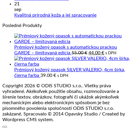
sa
výrob
komentáre
21
na
starať
z
sep
Precízne
o
prave
Žiadne
Kvalitná prírodná koža a jej spracovanie
spracovanie
výrobky
kože
komentáre
Posledné Produkty
kože
z
na
kože?
Kvalitná
prírodná
koža
Prémiový kožený opasok s automatickou prackou
a
Pôvodná
Aktuálna
GARDE – limitovaná edícia
55.00
€
44.00
€
s DPH
jej
cena
cena
spracovanie
bola:
je:
55.00 €.
44.00 €.
Prémiový kožený opasok SILVER VALERIO, 4cm šírka,
čierna farba
39.00
€
s DPH
Copyright 2026 © ODIS STUDIO s.r.o.. Všetky práva
vyhradené. Akékoľvek použitie obsahu, rozmnožovanie a
šírenie textov, obrázkov, fotografií či ukážok akýmkoľvek
mechanickým alebo elektronickým spôsobom je bez
písomného povolenia spoločnosti ODIS STUDIO s.r.o.
zakázané. Spracovalo © 2014 Opavsky Studio / Created by
Wordpress CMS system.