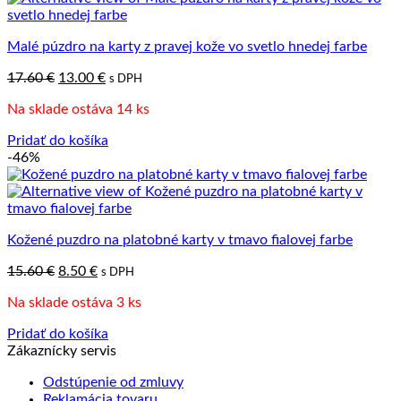
Malé púzdro na karty z pravej kože vo svetlo hnedej farbe
Pôvodná
Aktuálna
17.60
€
13.00
€
s DPH
cena
cena
Na sklade ostáva 14 ks
bola:
je:
17.60 €.
13.00 €.
Pridať do košíka
-46%
Kožené puzdro na platobné karty v tmavo fialovej farbe
Pôvodná
Aktuálna
15.60
€
8.50
€
s DPH
cena
cena
Na sklade ostáva 3 ks
bola:
je:
15.60 €.
8.50 €.
Pridať do košíka
Zákaznícky servis
Odstúpenie od zmluvy
Reklamácia tovaru