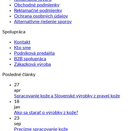
Obchodné podmienky
Reklamačné podmienky
Ochrana osobných údajov
Alternatívne riešenie sporov
Spolupráca
Kontakt
Kto sme
Podniková predajňa
B2B spolupráca
Zákazková výroba
Posledné články
27
apr
Žiad
Spracovanie kože a Slovenské výrobky z pravej kože
kome
18
na
jan
Sprac
Žiadne
Ako sa starať o výrobky z kože?
kože
komentáre
23
na
a
sep
Ako
Slove
Žiadne
Precízne spracovanie kože