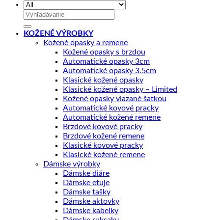
Hľadať:
KOŽENÉ VÝROBKY
Kožené opasky a remene
Kožené opasky s brzdou
Automatické opasky 3cm
Automatické opasky 3.5cm
Klasické kožené opasky
Klasické kožené opasky – Limited
Kožené opasky viazané šatkou
Automatické kovové pracky
Automatické kožené remene
Brzdové kovové pracky
Brzdové kožené remene
Klasické kovové pracky
Klasické kožené remene
Dámske výrobky
Dámske diáre
Dámske etuje
Dámske tašky
Dámske aktovky
Dámske kabelky
Dámske ruksaky