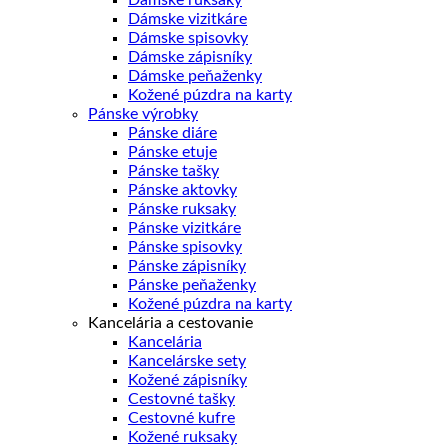
Dámske vizitkáre
Dámske spisovky
Dámske zápisníky
Dámske peňaženky
Kožené púzdra na karty
Pánske výrobky
Pánske diáre
Pánske etuje
Pánske tašky
Pánske aktovky
Pánske ruksaky
Pánske vizitkáre
Pánske spisovky
Pánske zápisníky
Pánske peňaženky
Kožené púzdra na karty
Kancelária a cestovanie
Kancelária
Kancelárske sety
Kožené zápisníky
Cestovné tašky
Cestovné kufre
Kožené ruksaky