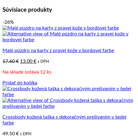
Súvisiace produkty
-26%
Malé púzdro na karty z pravej kože v bordovej farbe
Pôvodná
Aktuálna
17.60
€
13.00
€
s DPH
cena
cena
Na sklade ostáva 12 ks
bola:
je:
17.60 €.
13.00 €.
Pridať do košíka
Crossbody kožená taška s dekoračným prešívaním v šedej
farbe
49.50
€
s DPH