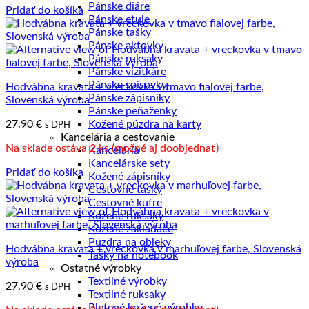
Pánske diáre
Pridať do košíka
Pánske etuje
Pánske tašky
Pánske aktovky
Pánske ruksaky
Pánske vizitkáre
Pánske spisovky
Hodvábna kravata + vreckovka v tmavo fialovej farbe,
Pánske zápisníky
Slovenská výroba
Pánske peňaženky
27.90
€
Kožené púzdra na karty
s DPH
Kancelária a cestovanie
Na sklade ostáva 2 ks (možné aj doobjednať)
Kancelária
Kancelárske sety
Pridať do košíka
Kožené zápisníky
Cestovné tašky
Cestovné kufre
Kožené ruksaky
Kožené zakladače
Púzdra na obleky
Hodvábna kravata + vreckovka v marhuľovej farbe, Slovenská
Tašky na notebook
výroba
Ostatné výrobky
Textilné výrobky
27.90
€
s DPH
Textilné ruksaky
Pletené kožené výrobky