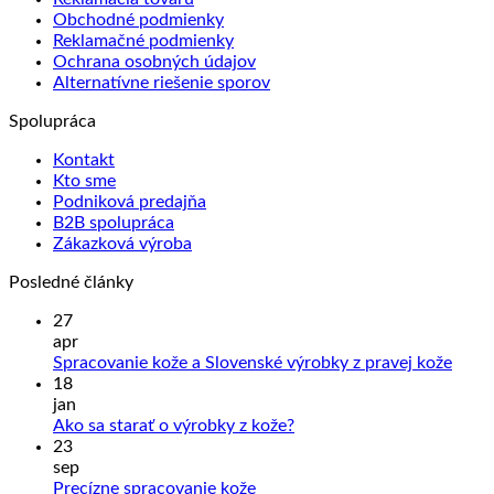
Obchodné podmienky
Reklamačné podmienky
Ochrana osobných údajov
Alternatívne riešenie sporov
Spolupráca
Kontakt
Kto sme
Podniková predajňa
B2B spolupráca
Zákazková výroba
Posledné články
27
apr
Žiad
Spracovanie kože a Slovenské výrobky z pravej kože
kome
18
na
jan
Sprac
Žiadne
Ako sa starať o výrobky z kože?
kože
komentáre
23
na
a
sep
Ako
Slove
Žiadne
Precízne spracovanie kože