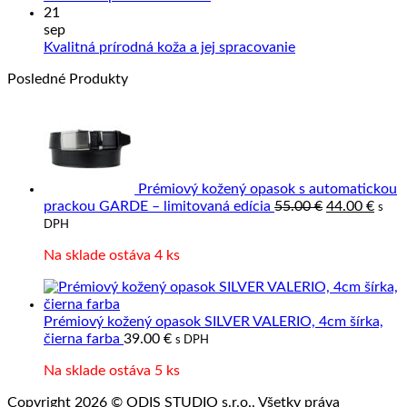
sa
výrob
komentáre
21
na
starať
z
sep
Precízne
o
prave
Žiadne
Kvalitná prírodná koža a jej spracovanie
spracovanie
výrobky
kože
komentáre
Posledné Produkty
kože
z
na
kože?
Kvalitná
prírodná
koža
a
jej
spracovanie
Prémiový kožený opasok s automatickou
Pôvodná
Aktu
prackou GARDE – limitovaná edícia
55.00
€
44.00
€
s
cena
cena
DPH
bola:
je:
Na sklade ostáva 4 ks
55.00 €.
44.00
Prémiový kožený opasok SILVER VALERIO, 4cm šírka,
čierna farba
39.00
€
s DPH
Na sklade ostáva 5 ks
Copyright 2026 © ODIS STUDIO s.r.o.. Všetky práva