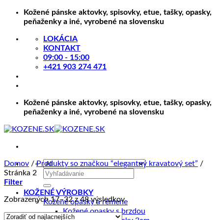
Skip
Kožené pánske aktovky, spisovky, etue, tašky, opasky,
to
peňaženky a iné, vyrobené na slovensku
content
LOKÁCIA
KONTAKT
09:00 - 15:00
+421 903 274 471
Kožené pánske aktovky, spisovky, etue, tašky, opasky,
peňaženky a iné, vyrobené na slovensku
Domov
/
Produkty so značkou “elegantný kravatový set”
/
Hľadať:
Stránka 2
Filter
KOŽENÉ VÝROBKY
Zoradené
Zobrazených 17–32 z 48 výsledkov
Kožené opasky a remene
podľa
Kožené opasky s brzdou
ceny: