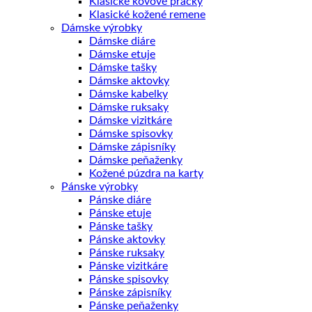
Klasické kovové pracky
Klasické kožené remene
Dámske výrobky
Dámske diáre
Dámske etuje
Dámske tašky
Dámske aktovky
Dámske kabelky
Dámske ruksaky
Dámske vizitkáre
Dámske spisovky
Dámske zápisníky
Dámske peňaženky
Kožené púzdra na karty
Pánske výrobky
Pánske diáre
Pánske etuje
Pánske tašky
Pánske aktovky
Pánske ruksaky
Pánske vizitkáre
Pánske spisovky
Pánske zápisníky
Pánske peňaženky