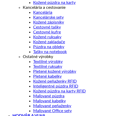
Kožené púzdra na karty
Kancelária a cestovanie
Kancelária
Kancelárske sety
Kožené zápisníky
Cestovné tašky
Cestovné kufre
Kožené ruksaky
Kožené zakladače
Púzdra na obleky
Tašky na notebook
Ostatné výrobky
Textilné výrobky
Textilné ruksaky
Pletené kožené výrobky
Pletené kabelky
Kožené peňaženky RFID
Inteligentné púzdra RFID
Kožené púzdra na karty RFID
Maľované púzdra
Maľované kabelky
Maľované peňaženky
Maľované Office sety
HODVÁB A VLNA