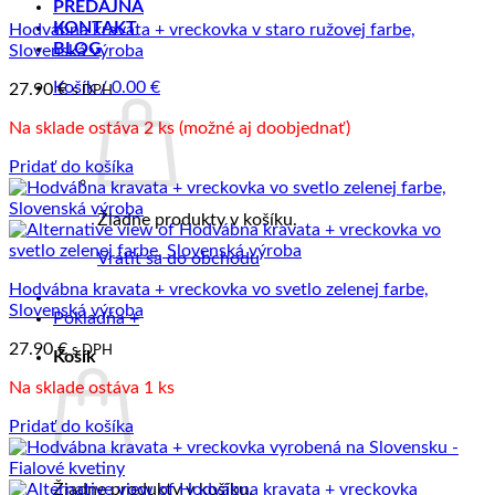
PREDAJŇA
KONTAKT
Hodvábna kravata + vreckovka v staro ružovej farbe,
BLOG
Slovenská výroba
Košík /
0.00
€
27.90
€
s DPH
Na sklade ostáva 2 ks (možné aj doobjednať)
Pridať do košíka
Žiadne produkty v košíku.
Vrátiť sa do obchodu
Hodvábna kravata + vreckovka vo svetlo zelenej farbe,
Slovenská výroba
Pokladňa
+
27.90
€
s DPH
Košík
Na sklade ostáva 1 ks
Pridať do košíka
Žiadne produkty v košíku.