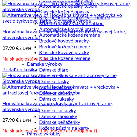
Automatické opasky 3cm
od
Automatické opasky 3.5cm
najnižšej
Klasické kožené opasky
po
Klasické kožené opasky – Limited
najvyššiu
Kožené opasky viazané šatkou
Automatické kovové pracky
Hodvábna kravata + vreckovka vo svetlo tyrkysovej farbe,
Automatické kožené remene
Slovenská výroba
Brzdové kovové pracky
Brzdové kožené remene
27.90
€
s DPH
Klasické kovové pracky
Klasické kožené remene
Na sklade ostáva 2 ks
Dámske výrobky
Pridať do košíka
Dámske diáre
Dámske etuje
Dámske tašky
Dámske aktovky
Dámske kabelky
Dámske ruksaky
Hodvábna kravata + vreckovka v antracitovej farbe,
Dámske vizitkáre
Slovenská výroba
Dámske spisovky
Dámske zápisníky
27.90
€
s DPH
Dámske peňaženky
Kožené púzdra na karty
Na sklade ostáva 1 ks (možné aj doobjednať)
Pánske výrobky