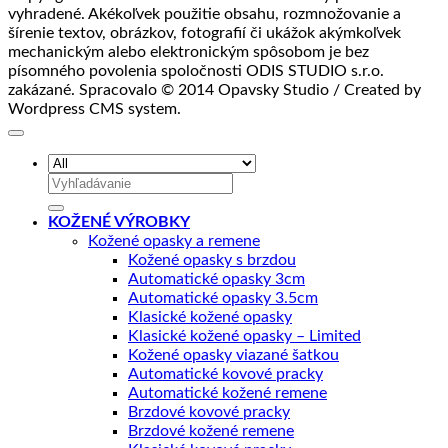
vyhradené. Akékoľvek použitie obsahu, rozmnožovanie a
šírenie textov, obrázkov, fotografií či ukážok akýmkoľvek
mechanickým alebo elektronickým spôsobom je bez
písomného povolenia spoločnosti ODIS STUDIO s.r.o.
zakázané. Spracovalo © 2014 Opavsky Studio / Created by
Wordpress CMS system.
Hľadať:
KOŽENÉ VÝROBKY
Kožené opasky a remene
Kožené opasky s brzdou
Automatické opasky 3cm
Automatické opasky 3.5cm
Klasické kožené opasky
Klasické kožené opasky – Limited
Kožené opasky viazané šatkou
Automatické kovové pracky
Automatické kožené remene
Brzdové kovové pracky
Brzdové kožené remene