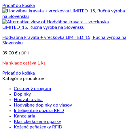
Pridať do košíka
Hodvábna kravata + vreckovka LIMITED_15, Ručná výroba na
Slovensku
39.00
€
s DPH
Na sklade ostáva 1 ks
Pridať do košíka
Kategórie produktov
Cestovný program
Doplnky
Hodváb a vlna
Hodvábne doplnky do vlasov
Inteligentné púzdra RFID
Kancelária
Klasické kožené opasky
Kožené peňaženky RFID