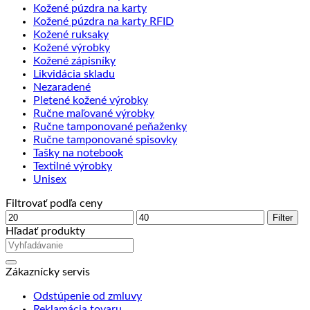
Kožené púzdra na karty
Kožené púzdra na karty RFID
Kožené ruksaky
Kožené výrobky
Kožené zápisníky
Likvidácia skladu
Nezaradené
Pletené kožené výrobky
Ručne maľované výrobky
Ručne tamponované peňaženky
Ručne tamponované spisovky
Tašky na notebook
Textilné výrobky
Unisex
Filtrovať podľa ceny
Minimálna
Maximálna
Filter
cena
cena
Hľadať produkty
Zákaznícky servis
Odstúpenie od zmluvy
Reklamácia tovaru