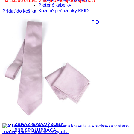
Na sklade ostáva 2 ks (možné aj doobjednať)
Pletené kabelky
Kožené peňaženky RFID
Pridať do košíka
Inteligentné púzdra RFID
Kožené púzdra na karty RFID
Maľované púzdra
Maľované kabelky
Maľované peňaženky
Maľované Office sety
HODVÁB A VLNA
Hodvábne šále
Hodvábne šatky
Hodvábne šatky Slim
Hodvábne kravaty
Hodvábne čelenky
Hodvábne čelenky Limited
Hodvábne gumičky
Hodvábne gumičky Limited
Hodvábne vlasové sety Limited
Zimné šále z Merino vlny
Šperky ku šatkám a šálom
DOPREDAJ
ZÁKAZKOVÁ VÝROBA
B2B SPOLUPRÁCA