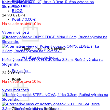
PREDAJŇA
Kožený opasok STRIKE, šírka 3.3cm, Ručná výroba na
KONTAKT
Slovensku
BLOG
24.90
€
s DPH
Košík /
0.00
€
Na sklade ostáva 10 ks
Výber možností
Tento
produkt
má
Žiadne produkty v košíku.
viacero
variantov.
Vrátiť sa do obchodu
Kožený opasok ONYX EDGE, šírka 3.3cm, Ručná výroba na
Možnosti
Slovensku
si
môžete
Pokladňa
+
24.90
€
s DPH
vybrať
na
Košík
Na sklade ostáva 10 ks
stránke
produktu.
Výber možností
Tento
produkt
má
viacero
Žiadne produkty v košíku.