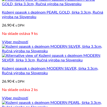
viacero
variantov.
Kožený opasok s dezénom PEARL GOLD, šírka 3.3cm, Ručná
Možnosti
výroba na Slovensku
si
môžete
26.90
€
s DPH
vybrať
na
Na sklade ostáva 9 ks
stránke
produktu.
Výber možností
Tento
produkt
má
viacero
variantov.
Kožený opasok s dezénom MODERN SILVER, šírka 3.3cm,
Možnosti
Ručná výroba na Slovensku
si
môžete
26.90
€
s DPH
vybrať
na
Na sklade ostáva 2 ks
stránke
produktu.
Výber možností
Tento