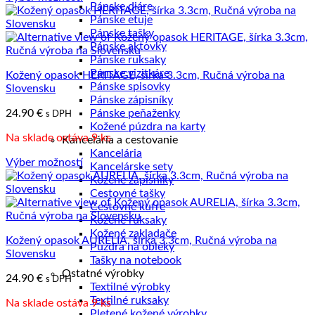
Pánske diáre
Tento
Pánske etuje
produkt
Pánske tašky
má
Pánske aktovky
viacero
Pánske ruksaky
variantov.
Pánske vizitkáre
Kožený opasok HERITAGE, šírka 3.3cm, Ručná výroba na
Možnosti
Pánske spisovky
Slovensku
si
Pánske zápisníky
môžete
24.90
€
Pánske peňaženky
s DPH
vybrať
Kožené púzdra na karty
na
Na sklade ostáva 9 ks
Kancelária a cestovanie
stránke
Kancelária
produktu.
Výber možností
Kancelárske sety
Tento
Kožené zápisníky
produkt
Cestovné tašky
má
Cestovné kufre
viacero
Kožené ruksaky
variantov.
Kožené zakladače
Kožený opasok AURELIA, šírka 3.3cm, Ručná výroba na
Možnosti
Púzdra na obleky
Slovensku
si
Tašky na notebook
môžete
Ostatné výrobky
24.90
€
s DPH
vybrať
Textilné výrobky
na
Textilné ruksaky
Na sklade ostáva 9 ks
stránke
Pletené kožené výrobky