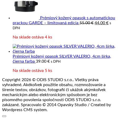
koža
a
jej
spracovanie
Prémiový kožený opasok s automatickou
Pôvodná
Aktu
prackou GARDE – limitovaná edícia
55.00
€
44.00
€
s
cena
cena
DPH
bola:
je:
Na sklade ostáva 4 ks
55.00 €.
44.00
Prémiový kožený opasok SILVER VALERIO, 4cm šírka,
čierna farba
39.00
€
s DPH
Na sklade ostáva 5 ks
Copyright 2026 © ODIS STUDIO s.r.o.. Všetky práva
vyhradené. Akékoľvek použitie obsahu, rozmnožovanie a
šírenie textov, obrázkov, fotografií či ukážok akýmkoľvek
mechanickým alebo elektronickým spôsobom je bez
písomného povolenia spoločnosti ODIS STUDIO s.r.o.
zakázané. Spracovalo © 2014 Opavsky Studio / Created by
Wordpress CMS system.