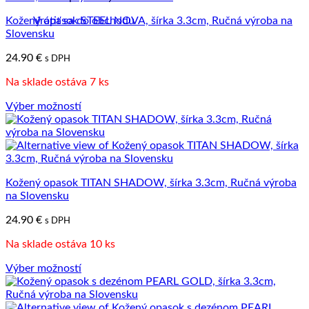
variantov.
Kožený opasok STEEL NOVA, šírka 3.3cm, Ručná výroba na
Vrátiť sa do obchodu
Možnosti
Slovensku
si
môžete
24.90
€
s DPH
vybrať
na
Na sklade ostáva 7 ks
stránke
produktu.
Výber možností
Tento
produkt
má
viacero
variantov.
Kožený opasok TITAN SHADOW, šírka 3.3cm, Ručná výroba
Možnosti
na Slovensku
si
môžete
24.90
€
s DPH
vybrať
na
Na sklade ostáva 10 ks
stránke
produktu.
Výber možností
Tento
produkt
má