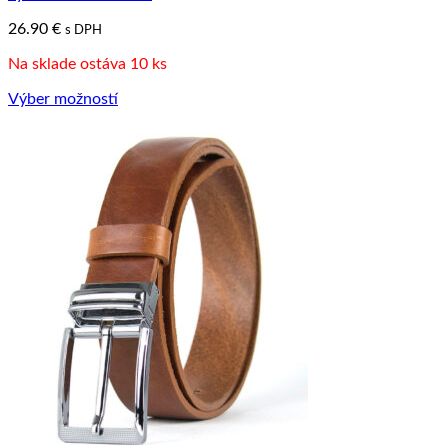
môžete
26.90
€
s DPH
vybrať
na
Na sklade ostáva 10 ks
stránke
produktu.
Výber možností
Tento
produkt
má
viacero
variantov.
Možnosti
si
môžete
vybrať
na
stránke
produktu.