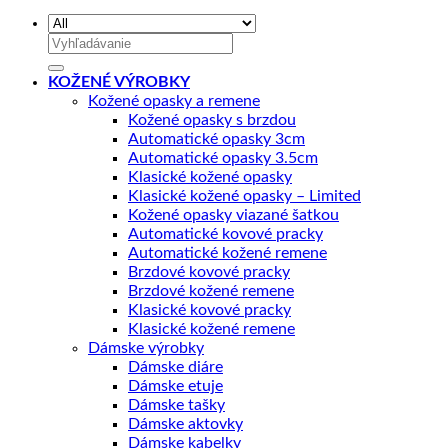
Hľadať:
KOŽENÉ VÝROBKY
Kožené opasky a remene
Kožené opasky s brzdou
Automatické opasky 3cm
Automatické opasky 3.5cm
Klasické kožené opasky
Klasické kožené opasky – Limited
Kožené opasky viazané šatkou
Automatické kovové pracky
Automatické kožené remene
Brzdové kovové pracky
Brzdové kožené remene
Klasické kovové pracky
Klasické kožené remene
Dámske výrobky
Dámske diáre
Dámske etuje
Dámske tašky
Dámske aktovky
Dámske kabelky