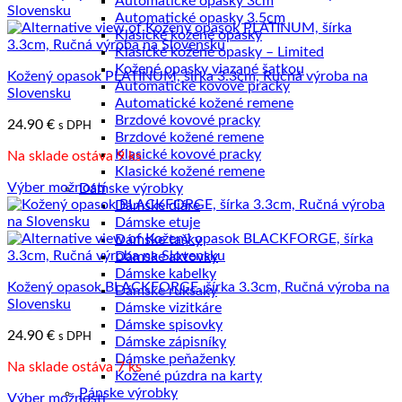
Automatické opasky 3cm
najnižšej
Automatické opasky 3.5cm
po
Klasické kožené opasky
najvyššiu
Klasické kožené opasky – Limited
Kožené opasky viazané šatkou
Kožený opasok PLATINUM, šírka 3.3cm, Ručná výroba na
Automatické kovové pracky
Slovensku
Automatické kožené remene
Brzdové kovové pracky
24.90
€
s DPH
Brzdové kožené remene
Klasické kovové pracky
Na sklade ostáva 9 ks
Klasické kožené remene
Výber možností
Dámske výrobky
Tento
Dámske diáre
produkt
Dámske etuje
má
Dámske tašky
viacero
Dámske aktovky
variantov.
Dámske kabelky
Kožený opasok BLACKFORGE, šírka 3.3cm, Ručná výroba na
Možnosti
Dámske ruksaky
Slovensku
si
Dámske vizitkáre
môžete
Dámske spisovky
24.90
€
s DPH
vybrať
Dámske zápisníky
na
Dámske peňaženky
Na sklade ostáva 7 ks
stránke
Kožené púzdra na karty
produktu.
Pánske výrobky
Výber možností