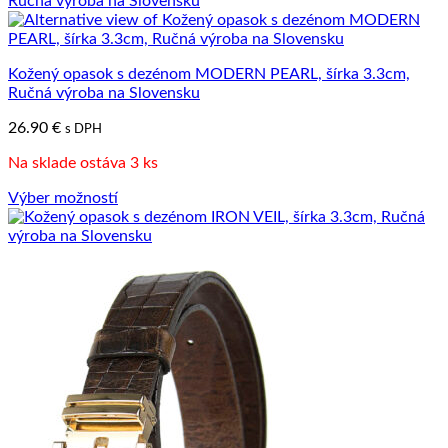
produkt
má
viacero
variantov.
Kožený opasok s dezénom MODERN PEARL, šírka 3.3cm,
Možnosti
Ručná výroba na Slovensku
si
môžete
26.90
€
s DPH
vybrať
na
Na sklade ostáva 3 ks
stránke
produktu.
Výber možností
Tento
produkt
má
viacero
variantov.
Možnosti
si
môžete
vybrať
na
stránke
produktu.