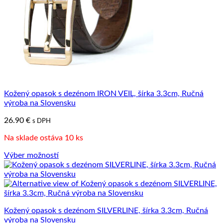
Kožený opasok s dezénom IRON VEIL, šírka 3.3cm, Ručná
výroba na Slovensku
26.90
€
s DPH
Na sklade ostáva 10 ks
Výber možností
Tento
produkt
má
viacero
variantov.
Kožený opasok s dezénom SILVERLINE, šírka 3.3cm, Ručná
Možnosti
výroba na Slovensku
si