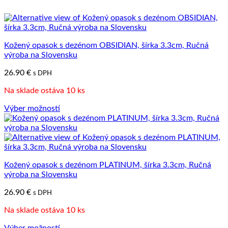
Kožený opasok s dezénom OBSIDIAN, šírka 3.3cm, Ručná
výroba na Slovensku
26.90
€
s DPH
Na sklade ostáva 10 ks
Výber možností
Tento
produkt
má
viacero
variantov.
Kožený opasok s dezénom PLATINUM, šírka 3.3cm, Ručná
Možnosti
výroba na Slovensku
si
môžete
26.90
€
s DPH
vybrať
na
Na sklade ostáva 10 ks
stránke
produktu.