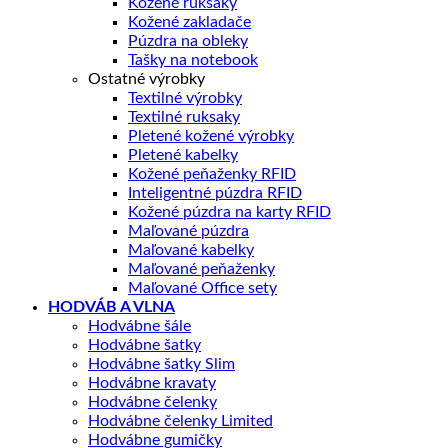
Kožené ruksaky
Kožené zakladače
Púzdra na obleky
Tašky na notebook
Ostatné výrobky
Textilné výrobky
Textilné ruksaky
Pletené kožené výrobky
Pletené kabelky
Kožené peňaženky RFID
Inteligentné púzdra RFID
Kožené púzdra na karty RFID
Maľované púzdra
Maľované kabelky
Maľované peňaženky
Maľované Office sety
HODVÁB A VLNA
Hodvábne šále
Hodvábne šatky
Hodvábne šatky Slim
Hodvábne kravaty
Hodvábne čelenky
Hodvábne čelenky Limited
Hodvábne gumičky