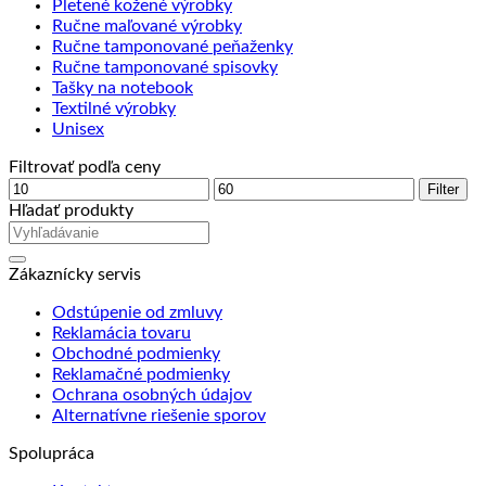
Pletené kožené výrobky
Ručne maľované výrobky
Ručne tamponované peňaženky
Ručne tamponované spisovky
Tašky na notebook
Textilné výrobky
Unisex
Filtrovať podľa ceny
Minimálna
Maximálna
Filter
cena
cena
Hľadať produkty
Zákaznícky servis
Odstúpenie od zmluvy
Reklamácia tovaru
Obchodné podmienky
Reklamačné podmienky
Ochrana osobných údajov
Alternatívne riešenie sporov
Spolupráca