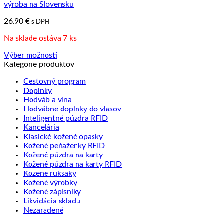
výroba na Slovensku
26.90
€
s DPH
Na sklade ostáva 7 ks
Výber možností
Tento
Kategórie produktov
produkt
Cestovný program
má
Doplnky
viacero
Hodváb a vlna
variantov.
Hodvábne doplnky do vlasov
Možnosti
Inteligentné púzdra RFID
si
Kancelária
môžete
Klasické kožené opasky
vybrať
Kožené peňaženky RFID
na
Kožené púzdra na karty
stránke
Kožené púzdra na karty RFID
produktu.
Kožené ruksaky
Kožené výrobky
Kožené zápisníky
Likvidácia skladu
Nezaradené