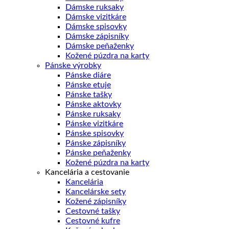
Dámske ruksaky
Dámske vizitkáre
Dámske spisovky
Dámske zápisníky
Dámske peňaženky
Kožené púzdra na karty
Pánske výrobky
Pánske diáre
Pánske etuje
Pánske tašky
Pánske aktovky
Pánske ruksaky
Pánske vizitkáre
Pánske spisovky
Pánske zápisníky
Pánske peňaženky
Kožené púzdra na karty
Kancelária a cestovanie
Kancelária
Kancelárske sety
Kožené zápisníky
Cestovné tašky
Cestovné kufre