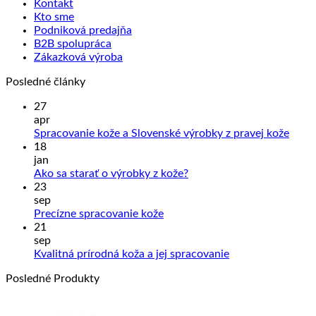
Kontakt
Kto sme
Podniková predajňa
B2B spolupráca
Zákazková výroba
Posledné články
27
apr
Žiad
Spracovanie kože a Slovenské výrobky z pravej kože
kome
18
na
jan
Sprac
Žiadne
Ako sa starať o výrobky z kože?
kože
komentáre
23
na
a
sep
Ako
Slove
Žiadne
Precízne spracovanie kože
sa
výrob
komentáre
21
na
starať
z
sep
Precízne
o
prave
Žiadne
Kvalitná prírodná koža a jej spracovanie
spracovanie
výrobky
kože
komentáre
Posledné Produkty
kože
z
na
kože?
Kvalitná
prírodná