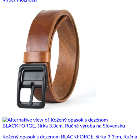
Výber možností
Tento
produkt
má
viacero
variantov.
Možnosti
si
môžete
vybrať
na
stránke
produktu.
Kožený opasok s dezénom BLACKFORGE, šírka 3.3cm, Ručná