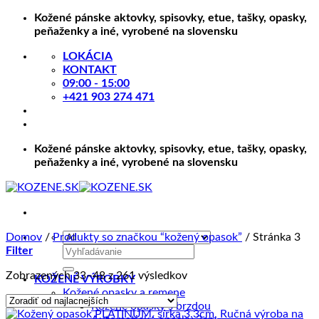
Skip
Kožené pánske aktovky, spisovky, etue, tašky, opasky,
to
peňaženky a iné, vyrobené na slovensku
content
LOKÁCIA
KONTAKT
09:00 - 15:00
+421 903 274 471
Kožené pánske aktovky, spisovky, etue, tašky, opasky,
peňaženky a iné, vyrobené na slovensku
Domov
/
Produkty so značkou “kožený opasok”
/
Stránka 3
Hľadať:
Filter
Zoradené
Zobrazených 33–48 z 261 výsledkov
KOŽENÉ VÝROBKY
podľa
Kožené opasky a remene
ceny:
Kožené opasky s brzdou
od