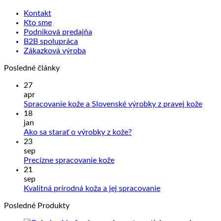
Kontakt
Kto sme
Podniková predajňa
B2B spolupráca
Zákazková výroba
Posledné články
27
apr
Žiad
Spracovanie kože a Slovenské výrobky z pravej kože
kome
18
na
jan
Sprac
Žiadne
Ako sa starať o výrobky z kože?
kože
komentáre
23
na
a
sep
Ako
Slove
Žiadne
Precízne spracovanie kože
sa
výrob
komentáre
21
na
starať
z
sep
Precízne
o
prave
Žiadne
Kvalitná prírodná koža a jej spracovanie
spracovanie
výrobky
kože
komentáre
Posledné Produkty
kože
z
na
kože?
Kvalitná