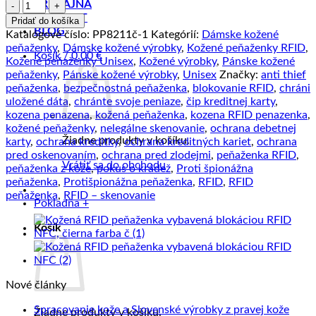
množstvo
PREDAJŇA
Kožená
KONTAKT
Pridať do košíka
RFID
BLOG
Katalógové číslo:
PP8211č-1
Kategórií:
Dámske kožené
peňaženka
peňaženky
,
Dámske kožené výrobky
,
Kožené peňaženky RFID
,
Košík /
0.00
€
vybavená
Kožené peňaženky Unisex
,
Kožené výrobky
,
Pánske kožené
blokáciou
peňaženky
,
Pánske kožené výrobky
,
Unisex
Značky:
anti thief
RFID
peňaženka
,
bezpečnostná peňaženka
,
blokovanie RFID
,
chráni
/
uložené dáta
,
chránte svoje peniaze
,
čip kreditnej karty
,
NFC,
kozena penazena
,
kožená peňaženka
,
kozena RFID penazenka
,
čierna
kožené peňaženky
,
nelegálne skenovanie
,
ochrana debetnej
farba
Žiadne produkty v košíku.
karty
,
ochrana kreditky
,
ochrana kreditných kariet
,
ochrana
č.8211
pred oskenovaním
,
ochrana pred zlodejmi
,
peňaženka RFID
,
Vrátiť sa do obchodu
peňaženka z kože
,
pokus o krádež
,
Proti špionážna
peňaženka
,
Protišpionážna peňaženka
,
RFID
,
RFID
peňaženka
,
RFID – skenovanie
Pokladňa
+
Košík
Nové články
Žiad
Spracovanie kože a Slovenské výrobky z pravej kože
Žiadne produkty v košíku.