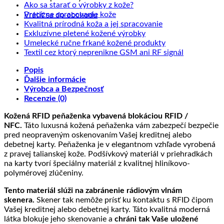
Žiadne
kome
Ako sa starať o výrobky z kože?
na
Žiadne
komentáre
Precízne spracovanie kože
Vrátiť sa do obchodu
na
Sprac
komentáre
Žiadne
Kvalitná prírodná koža a jej spracovanie
na
Ako
kože
Žiadne
komentáre
Exkluzívne pletené kožené výrobky
Precízne
sa
na
a
komentáre
Žiadne
Umelecké ručne frkané kožené produkty
spracovanie
starať
na
Kvalitná
Slove
komentáre
Žiadne
Textil cez ktorý neprenikne GSM ani RF signál
kože
o
Exkluzívne
prírodná
na
výrob
komentáre
Popis
výrobky
pletené
koža
Umelecké
na
z
Ďalšie informácie
z
kožené
a
ručne
Textil
prave
Výrobca a Bezpečnosť
kože?
výrobky
jej
frkané
cez
kože
Recenzie (0)
spracovanie
kožené
ktorý
produkty
neprenikne
Kožená RFID peňaženka vybavená blokáciou RFID /
GSM
NFC.
Táto luxusná kožená peňaženka vám zabezpečí bezpečie
ani
pred neopraveným oskenovaním Vašej kreditnej alebo
RF
debetnej karty. Peňaženka je v elegantnom vzhľade vyrobená
signál
z pravej talianskej kože. Podšívkový materiál v priehradkách
na karty tvorí špeciálny materiál z kvalitnej hliníkovo-
polymérovej zlúčeniny.
Tento materiál slúži na zabránenie rádiovým vlnám
skenera.
Skener tak nemôže prísť ku kontaktu s RFID čipom
Vašej kreditnej alebo debetnej karty. Táto kvalitná moderná
látka blokuje jeho skenovanie a
chráni tak Vaše uložené