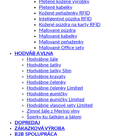
Pletené kožené výrobky
Pletené kabelky
Kožené peňaženky RFID
Inteligentné púzdra RFID
Kožené púzdra na karty RFID
Maľované púzdra
Maľované kabelky
Maľované peňaženky
Maľované Office sety
HODVÁB A VLNA
Hodvábne šále
Hodvábne šatky
Hodvábne šatky Slim
Hodvábne kravaty
Hodvábne čelenky
Hodvábne čelenky Limited
Hodvábne gumičky
Hodvábne gumičky Limited
Hodvábne vlasové sety Limited
Zimné šále z Merino vlny
Šperky ku šatkám a šálom
DOPREDAJ
ZÁKAZKOVÁ VÝROBA
B2B SPOLUPRÁCA