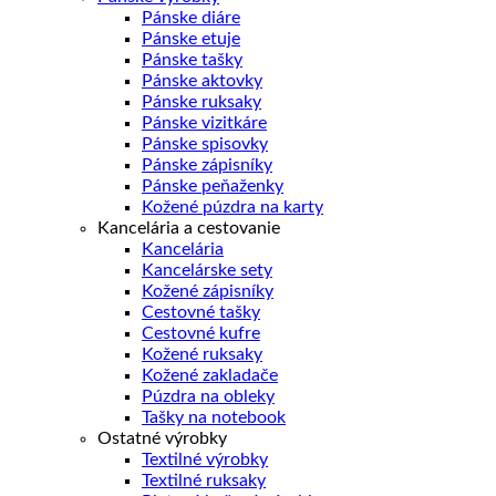
Pánske diáre
Pánske etuje
Pánske tašky
Pánske aktovky
Pánske ruksaky
Pánske vizitkáre
Pánske spisovky
Pánske zápisníky
Pánske peňaženky
Kožené púzdra na karty
Kancelária a cestovanie
Kancelária
Kancelárske sety
Kožené zápisníky
Cestovné tašky
Cestovné kufre
Kožené ruksaky
Kožené zakladače
Púzdra na obleky
Tašky na notebook
Ostatné výrobky
Textilné výrobky
Textilné ruksaky