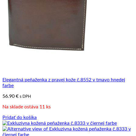
Elegantná peňaženka z pravej kože č.8552 v tmavo hnedej
farbe
56.90
€
s DPH
Na sklade ostáva 11 ks
Pridať do košíka