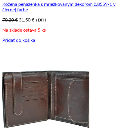
Kožená peňaženka s mriežkovaným dekorom č.8559-1 v
čiernej farbe
Pôvodná
Aktuálna
70.20
€
31.50
€
s DPH
cena
cena
Na sklade ostáva 5 ks
bola:
je:
70.20 €.
31.50 €.
Pridať do košíka