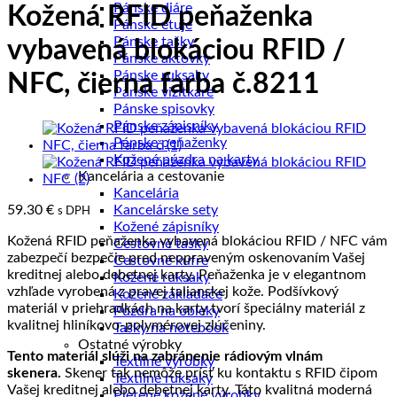
Pánske diáre
Kožená RFID peňaženka
Pánske etuje
Pánske tašky
vybavená blokáciou RFID /
Pánske aktovky
Pánske ruksaky
NFC, čierna farba č.8211
Pánske vizitkáre
Pánske spisovky
Pánske zápisníky
Pánske peňaženky
Kožené púzdra na karty
Kancelária a cestovanie
Kancelária
59.30
€
Kancelárske sety
s DPH
Kožené zápisníky
Kožená RFID peňaženka vybavená blokáciou RFID / NFC vám
Cestovné tašky
zabezpečí bezpečie pred neopraveným oskenovaním Vašej
Cestovné kufre
kreditnej alebo debetnej karty. Peňaženka je v elegantnom
Kožené ruksaky
vzhľade vyrobená z pravej talianskej kože. Podšívkový
Kožené zakladače
materiál v priehradkách na karty tvorí špeciálny materiál z
Púzdra na obleky
kvalitnej hliníkovo-polymérovej zlúčeniny.
Tašky na notebook
Ostatné výrobky
Tento materiál slúži na zabránenie rádiovým vlnám
Textilné výrobky
skenera.
Skener tak nemôže prísť ku kontaktu s RFID čipom
Textilné ruksaky
Vašej kreditnej alebo debetnej karty. Táto kvalitná moderná
Pletené kožené výrobky