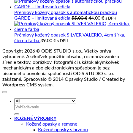
prírodná
koža
Prémiový kožený opasok s automatickou prackou
a
Pôvodná
Aktuálna
GARDE – limitovaná edícia
55.00
€
44.00
€
s DPH
jej
cena
cena
spracovanie
bola:
je:
55.00 €.
44.00 €.
Prémiový kožený opasok SILVER VALERIO, 4cm šírka,
čierna farba
39.00
€
s DPH
Copyright 2026 © ODIS STUDIO s.r.o.. Všetky práva
vyhradené. Akékoľvek použitie obsahu, rozmnožovanie a
šírenie textov, obrázkov, fotografií či ukážok akýmkoľvek
mechanickým alebo elektronickým spôsobom je bez
písomného povolenia spoločnosti ODIS STUDIO s.r.o.
zakázané. Spracovalo © 2014 Opavsky Studio / Created by
Wordpress CMS system.
Hľadať:
KOŽENÉ VÝROBKY
Kožené opasky a remene
Kožené opasky s brzdou