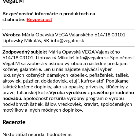
VegaLM
Bezpečnostné informácie o produktoch na
stiahnutie:
Bezpečnosť
Výrobca
Mária Opavská VEGA Vajanského 614/18 03101,
Liptovský Mikuláš, SK info@vegalm.sk
Zodpovedný subjekt
Mária Opavská VEGA Vajanského
614/18 03101, Liptovský Mikuláš info@vegalm.sk Spoločnosť
VegaLM sa zaoberá vlastnou výrobou a následne predajom
koženej galantérie. Len u nás nájdete najväčší výber
luxusných kožených dámskych kabeliek, peňaženiek, tašiek,
aktoviek, púzdier, dokladoviek, etují, kufrov atď. Ponúkame
taktiež kožené doplnky, ako sú opasky, prívesky, kľúčenky z
pravej talianskej kože.
Výroba výrobkov z pravého prírodného
hodvábu.
Spoločnosť rozšírila výrobný program o výrobu
hodvábnych šatiek, šálov, vreckoviek, kraviat, spoločenských
motýlikov a iných módnych doplnkov.
Recenzie
Nikto zatiaľ nepridal hodnotenie.