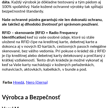
dáta.
Každý výrobok je dôkladne testovaný a tým pádom aj
100% spoľahlivý. Naše kožené ochranné výrobky tak spĺňajú
bezpečnostné štandardy.
Naše ochranné púzdra garantujú nie len dokonalú ochranu,
ale taktiež aj dlhodobú životnosť pri správnom používaní.
RFID – skenovanie (RFID = Radio Frequency
Identification)
keď sú vaše osobné údaje, ktoré sú stále
uložené na RFID čipe na kreditnej karte, debetnej karte a
dokonca aj v nových ID kartách, cestovných pasoch nelegálne
skenované, bez vášho vedomia. Pri pokuse o krádež dá z RFID
je čip kreditnej alebo debetnej karty detekovaný a prečítaný z
krátkej vzdialenosti. Tento druh krádeže je možné vykonať aj
keď sa Vaše karty nachádzajú v kožených peňaženkách,
nohaviciach, aktovkách, kabelkách, v bunde a pod.
Farba
Hnedá
,
Nero (čierna)
Výrobca a Bezpečnosť