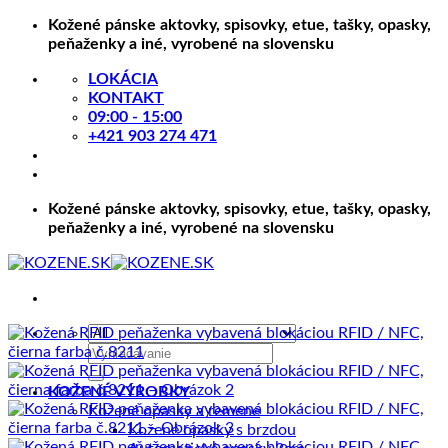
Skip
Kožené pánske aktovky, spisovky, etue, tašky, opasky,
to
peňaženky a iné, vyrobené na slovensku
content
LOKÁCIA
KONTAKT
09:00 - 15:00
+421 903 274 471
Kožené pánske aktovky, spisovky, etue, tašky, opasky,
peňaženky a iné, vyrobené na slovensku
Hľadať:
KOŽENÉ VÝROBKY
Kožené opasky a remene
Kožené opasky s brzdou