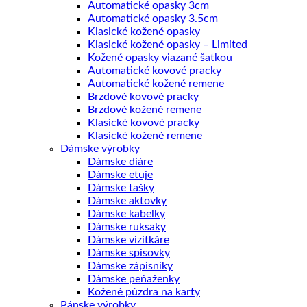
Automatické opasky 3cm
Automatické opasky 3.5cm
Klasické kožené opasky
Klasické kožené opasky – Limited
Kožené opasky viazané šatkou
Automatické kovové pracky
Automatické kožené remene
Brzdové kovové pracky
Brzdové kožené remene
Klasické kovové pracky
Klasické kožené remene
Dámske výrobky
Dámske diáre
Dámske etuje
Dámske tašky
Dámske aktovky
Dámske kabelky
Dámske ruksaky
Dámske vizitkáre
Dámske spisovky
Dámske zápisníky
Dámske peňaženky
Kožené púzdra na karty
Pánske výrobky