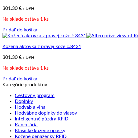
301.30
€
s DPH
Na sklade ostáva 1 ks
Pridať do košíka
Kožená aktovka z pravej kože č.8431
301.30
€
s DPH
Na sklade ostáva 1 ks
Pridať do košíka
Kategórie produktov
Cestovný program
Doplnky
Hodváb a vlna
Hodvábne doplnky do vlasov
Inteligentné púzdra RFID
Kancelária
Klasické kožené opasky
Kožené peňaženky RFID