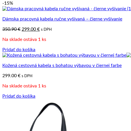
-15%
Dámska pracovná kabela ručne vyšívaná – čierne vyšívanie
Pôvodná
Aktuálna
350.90
€
299.00
€
s DPH
cena
cena
Na sklade ostáva 1 ks
bola:
je:
350.90 €.
299.00 €.
Pridať do košíka
Kožená cestovná kabela s bohatou výbavou v čiernej farbe
299.00
€
s DPH
Na sklade ostáva 1 ks
Pridať do košíka