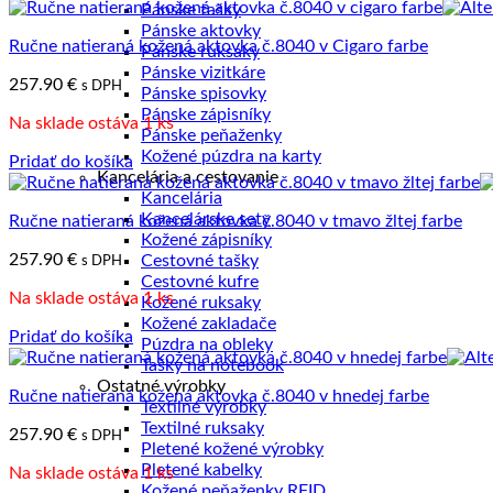
Pánske tašky
Pánske aktovky
Ručne natieraná kožená aktovka č.8040 v Cigaro farbe
Pánske ruksaky
Pánske vizitkáre
257.90
€
s DPH
Pánske spisovky
Pánske zápisníky
Na sklade ostáva 1 ks
Pánske peňaženky
Kožené púzdra na karty
Pridať do košíka
Kancelária a cestovanie
Kancelária
Kancelárske sety
Ručne natieraná kožená aktovka č.8040 v tmavo žltej farbe
Kožené zápisníky
257.90
€
Cestovné tašky
s DPH
Cestovné kufre
Na sklade ostáva 1 ks
Kožené ruksaky
Kožené zakladače
Pridať do košíka
Púzdra na obleky
Tašky na notebook
Ostatné výrobky
Ručne natieraná kožená aktovka č.8040 v hnedej farbe
Textilné výrobky
Textilné ruksaky
257.90
€
s DPH
Pletené kožené výrobky
Pletené kabelky
Na sklade ostáva 1 ks
Kožené peňaženky RFID