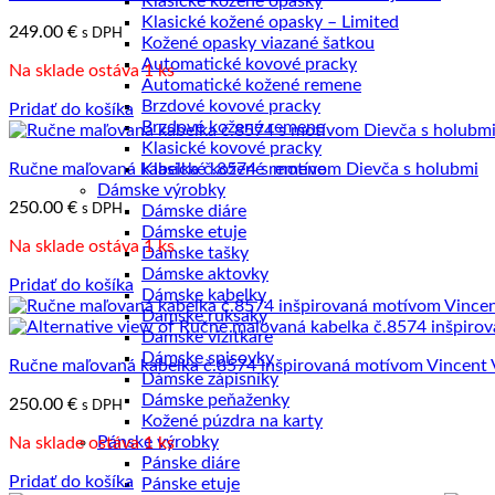
Klasické kožené opasky
najvyššiu
Klasické kožené opasky – Limited
249.00
€
s DPH
Kožené opasky viazané šatkou
Automatické kovové pracky
Na sklade ostáva 1 ks
Automatické kožené remene
Brzdové kovové pracky
Pridať do košíka
Brzdové kožené remene
Klasické kovové pracky
Ručne maľovaná kabelka č.8574 s motívom Dievča s holubmi
Klasické kožené remene
Dámske výrobky
250.00
€
s DPH
Dámske diáre
Dámske etuje
Na sklade ostáva 1 ks
Dámske tašky
Dámske aktovky
Pridať do košíka
Dámske kabelky
Dámske ruksaky
Dámske vizitkáre
Dámske spisovky
Ručne maľovaná kabelka č.8574 inšpirovaná motívom Vincent
Dámske zápisníky
Dámske peňaženky
250.00
€
s DPH
Kožené púzdra na karty
Pánske výrobky
Na sklade ostáva 1 ks
Pánske diáre
Pridať do košíka
Pánske etuje