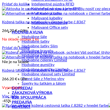
Pridať do košíka
Inteligentné púzdra RFID
Kožené púzdra na karty RFID
Maľované púzdra
Maľované kabelky
Kožená taška na notebook v čiernej farbe č.8367
Maľované peňaženky
Maľované Office sety
266.20
€
s DPH
HODVÁB A VLNA
Hodvábne šále
Na sklade ostáva 1 ks
Hodvábne šatky
Hodvábne šatky Slim
Pridať do košíka
Hodvábne kravaty
Hodvábne čelenky
Hodvábne čelenky Limited
Nie je na sklade
Hodvábne gumičky
Hodvábne gumičky Limited
Kožená taška na notebook v hnedej farbe č.8367
Hodvábne vlasové sety Limited
Zimné šále z Merino vlny
266.20
€
s DPH
Šperky ku šatkám a šálom
Vypredané!
DOPREDAJ
ZÁKAZKOVÁ VÝROBA
Viac info
B2B SPOLUPRÁCA
-45%
PREDAJŇA
KONTAKT