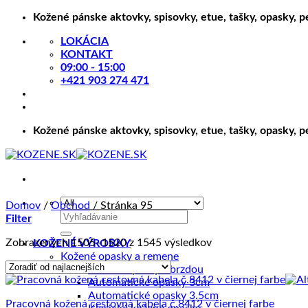
Skip
Kožené pánske aktovky, spisovky, etue, tašky, opasky, 
to
LOKÁCIA
content
KONTAKT
09:00 - 15:00
+421 903 274 471
Kožené pánske aktovky, spisovky, etue, tašky, opasky, 
Domov
/
Obchod
/
Stránka 95
Hľadať:
Filter
Zoradené
Zobrazených 1505–1520 z 1545 výsledkov
KOŽENÉ VÝROBKY
podľa
Kožené opasky a remene
ceny:
Kožené opasky s brzdou
od
Automatické opasky 3cm
najnižšej
Automatické opasky 3.5cm
Pracovná kožená cestovná kabela č.8412 v čiernej farbe
po