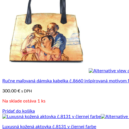
Ručne maľovaná dámska kabelka č.8660 inšpirovaná motívom 
300.00
€
s DPH
Na sklade ostáva 1 ks
Pridať do košíka
Luxusná kožená aktovka č.8131 v čiernej farbe