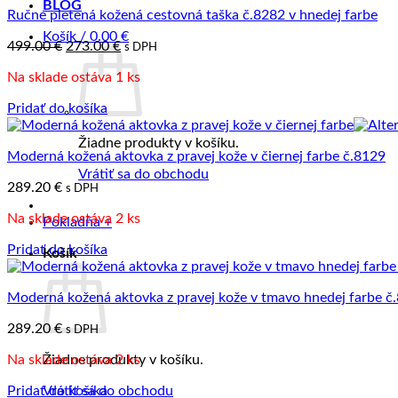
BLOG
Ručne pletená kožená cestovná taška č.8282 v hnedej farbe
Košík /
0.00
€
Pôvodná
Aktuálna
499.00
€
273.00
€
s DPH
cena
cena
Na sklade ostáva 1 ks
bola:
je:
499.00 €.
273.00 €.
Pridať do košíka
Žiadne produkty v košíku.
Moderná kožená aktovka z pravej kože v čiernej farbe č.8129
Vrátiť sa do obchodu
289.20
€
s DPH
Na sklade ostáva 2 ks
Pokladňa
+
Pridať do košíka
Košík
Moderná kožená aktovka z pravej kože v tmavo hnedej farbe č
289.20
€
s DPH
Na sklade ostáva 2 ks
Žiadne produkty v košíku.
Pridať do košíka
Vrátiť sa do obchodu