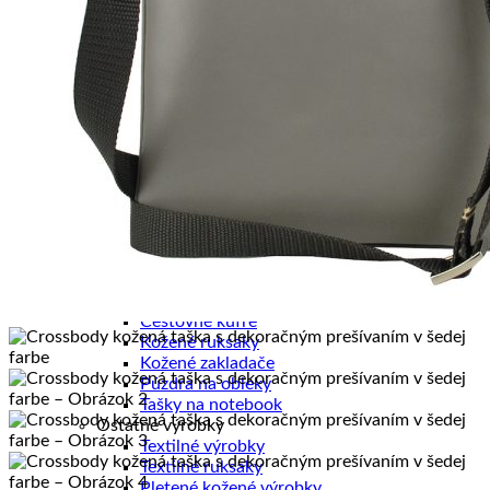
Pánske diáre
Pánske etuje
Pánske tašky
Pánske aktovky
Pánske ruksaky
Pánske vizitkáre
Pánske spisovky
Pánske zápisníky
Pánske peňaženky
Kožené púzdra na karty
Kancelária a cestovanie
Kancelária
Kancelárske sety
Kožené zápisníky
Cestovné tašky
Cestovné kufre
Kožené ruksaky
Kožené zakladače
Púzdra na obleky
Tašky na notebook
Ostatné výrobky
Textilné výrobky
Textilné ruksaky
Pletené kožené výrobky