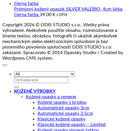
bola:
je:
55.00 €.
44.00 €.
Prémiový kožený opasok SILVER VALERIO, 4cm šírka,
čierna farba
39.00
€
s DPH
Copyright 2026 © ODIS STUDIO s.r.o.. Všetky práva
vyhradené. Akékoľvek použitie obsahu, rozmnožovanie a
šírenie textov, obrázkov, fotografií či ukážok akýmkoľvek
mechanickým alebo elektronickým spôsobom je bez
písomného povolenia spoločnosti ODIS STUDIO s.r.o.
zakázané. Spracovalo © 2014 Opavsky Studio / Created by
Wordpress CMS system.
Hľadať:
KOŽENÉ VÝROBKY
Kožené opasky a remene
Kožené opasky s brzdou
Automatické opasky 3cm
Automatické opasky 3.5cm
Klasické kožené opasky
Klasické kožené opasky – Limited
Kožené opasky viazané šatkou