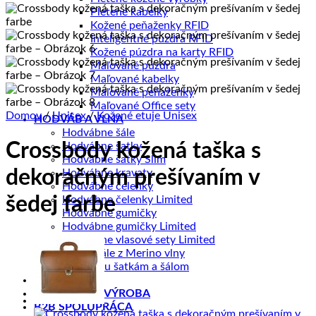
Pletené kabelky
Kožené peňaženky RFID
Inteligentné púzdra RFID
Kožené púzdra na karty RFID
Maľované púzdra
Maľované kabelky
Maľované peňaženky
Maľované Office sety
Domov
/
Unisex
/
Kožené etuje Unisex
HODVÁB A VLNA
Hodvábne šále
Crossbody kožená taška s
Hodvábne šatky
Hodvábne šatky Slim
dekoračným prešívaním v
Hodvábne kravaty
Hodvábne čelenky
šedej farbe
Hodvábne čelenky Limited
Hodvábne gumičky
Hodvábne gumičky Limited
Hodvábne vlasové sety Limited
Zimné šále z Merino vlny
Šperky ku šatkám a šálom
DOPREDAJ
ZÁKAZKOVÁ VÝROBA
B2B SPOLUPRÁCA