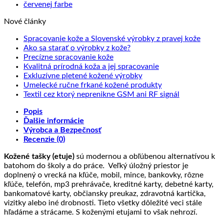
Nové články
Žiad
Spracovanie kože a Slovenské výrobky z pravej kože
Žiadne
kome
Ako sa starať o výrobky z kože?
na
Žiadne
komentáre
Precízne spracovanie kože
na
Sprac
komentáre
Žiadne
Kvalitná prírodná koža a jej spracovanie
na
Ako
kože
Žiadne
komentáre
Exkluzívne pletené kožené výrobky
Precízne
sa
na
a
komentáre
Žiadne
Umelecké ručne frkané kožené produkty
spracovanie
starať
na
Kvalitná
Slove
komentáre
Žiadne
Textil cez ktorý neprenikne GSM ani RF signál
kože
o
Exkluzívne
prírodná
na
výrob
komentáre
Popis
výrobky
pletené
koža
Umelecké
na
z
Ďalšie informácie
z
kožené
a
ručne
Textil
prave
Výrobca a Bezpečnosť
kože?
výrobky
jej
frkané
cez
kože
Recenzie (0)
spracovanie
kožené
ktorý
produkty
neprenikne
Kožené tašky (etuje)
sú modernou a obľúbenou alternatívou k
GSM
batohom do školy a do práce. Veľký úložný priestor je
ani
doplnený o vrecká na kľúče, mobil, mince, bankovky, rôzne
RF
kľúče, telefón, mp3 prehrávače, kreditné karty, debetné karty,
signál
bankomatové karty, občiansky preukaz, zdravotná kartička,
vizitky alebo iné drobnosti. Tieto všetky dôležité veci stále
hľadáme a strácame. S koženými etujami to však nehrozí.