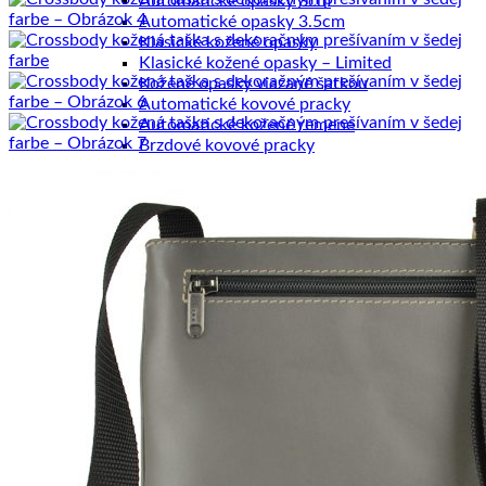
Automatické opasky 3cm
Automatické opasky 3.5cm
Klasické kožené opasky
Klasické kožené opasky – Limited
Kožené opasky viazané šatkou
Automatické kovové pracky
Automatické kožené remene
Brzdové kovové pracky
Brzdové kožené remene
Klasické kovové pracky
Klasické kožené remene
Dámske výrobky
Dámske diáre
Dámske etuje
Dámske tašky
Dámske aktovky
Dámske kabelky
Dámske ruksaky
Dámske vizitkáre
Dámske spisovky
Dámske zápisníky
Dámske peňaženky
Kožené púzdra na karty
Pánske výrobky