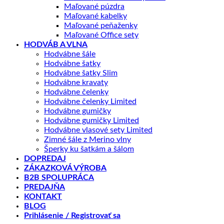
Maľované púzdra
Maľované kabelky
Maľované peňaženky
Maľované Office sety
HODVÁB A VLNA
Hodvábne šále
Hodvábne šatky
Hodvábne šatky Slim
Hodvábne kravaty
Hodvábne čelenky
Hodvábne čelenky Limited
Hodvábne gumičky
Hodvábne gumičky Limited
Hodvábne vlasové sety Limited
Zimné šále z Merino vlny
Šperky ku šatkám a šálom
DOPREDAJ
ZÁKAZKOVÁ VÝROBA
B2B SPOLUPRÁCA
PREDAJŇA
KONTAKT
BLOG
Prihlásenie / Registrovať sa