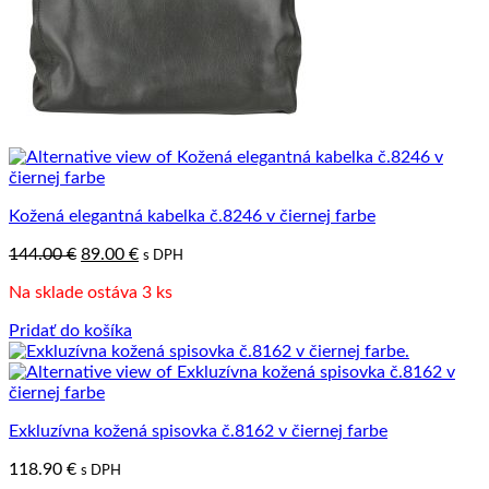
Kožená elegantná kabelka č.8246 v čiernej farbe
Pôvodná
Aktuálna
144.00
€
89.00
€
s DPH
cena
cena
Na sklade ostáva 3 ks
bola:
je:
144.00 €.
89.00 €.
Pridať do košíka
Exkluzívna kožená spisovka č.8162 v čiernej farbe
118.90
€
s DPH