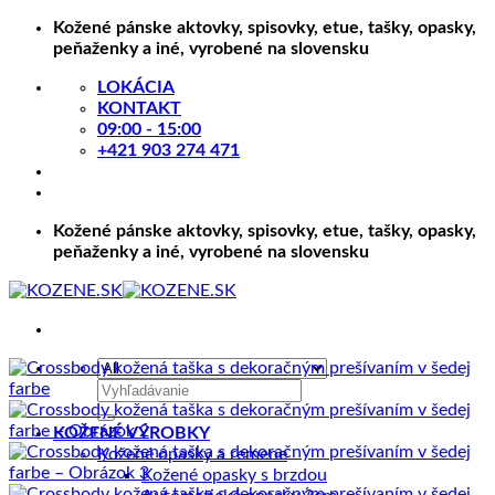
Skip
Kožené pánske aktovky, spisovky, etue, tašky, opasky,
to
peňaženky a iné, vyrobené na slovensku
content
LOKÁCIA
KONTAKT
09:00 - 15:00
+421 903 274 471
Kožené pánske aktovky, spisovky, etue, tašky, opasky,
peňaženky a iné, vyrobené na slovensku
Hľadať:
KOŽENÉ VÝROBKY
Kožené opasky a remene
Kožené opasky s brzdou