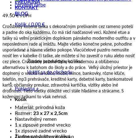
PREDAJŇA
KONTAKT
BLOG
49.50
€
s DPH
Košík /
0.00
€
Crossbody kožená taška s dekoračným prešívaním cez rameno poteší
a padne do oka každému, čo má rád nadčasové veci. Kožené etue a
tašky sú veľmi praktickým doplnkom pánskeho moderného outfitu a v
neposlednom rade aj imidžu. Majte všetko konečne pekne, pohodlne
usporiadané a hlavne všetko pokope. Viacúčelové puzdro nemusíte
nosiť len v kabelke či taške, ale môžete si ho zavesiť o ruku alebo nosiť
Žiadne produkty v košíku.
cez plece. Crossbody kožené tašky sú modernou a obľúbenou
alternatívou k batohom do školy a do práce. Veľký úložný priestor je
Vrátiť sa do obchodu
doplnený o vrecká na kľúče, mobil, mince, bankovky, rôzne kľúče,
telefón, mp3 prehrávače, kreditné karty, debetné karty, bankomatové
karty, občiansky preukaz, zdravotná kartička, vizitky alebo iné
Pokladňa
+
drobnosti. Tieto všetky dôležité veci stále hľadáme a strácame. S
koženými taškami to však nehrozí.
Košík
Materiál: prírodná koža
Rozmer:
23 x 27 x 2,5cm
Nastavitelný remen
1 x zipsové predné vrecko
1x zipsové zadné vrecko
Žiadne produkty v košíku.
1x zipsové vnútorné vrecko