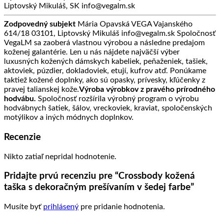
Liptovský Mikuláš, SK info@vegalm.sk
Zodpovedný subjekt
Mária Opavská VEGA Vajanského
614/18 03101, Liptovský Mikuláš info@vegalm.sk Spoločnosť
VegaLM sa zaoberá vlastnou výrobou a následne predajom
koženej galantérie. Len u nás nájdete najväčší výber
luxusných kožených dámskych kabeliek, peňaženiek, tašiek,
aktoviek, púzdier, dokladoviek, etují, kufrov atď. Ponúkame
taktiež kožené doplnky, ako sú opasky, prívesky, kľúčenky z
pravej talianskej kože.
Výroba výrobkov z pravého prírodného
hodvábu.
Spoločnosť rozšírila výrobný program o výrobu
hodvábnych šatiek, šálov, vreckoviek, kraviat, spoločenských
motýlikov a iných módnych doplnkov.
Recenzie
Nikto zatiaľ nepridal hodnotenie.
Pridajte prvú recenziu pre “Crossbody kožená
taška s dekoračným prešívaním v šedej farbe”
Musíte byť
prihlásený
pre pridanie hodnotenia.