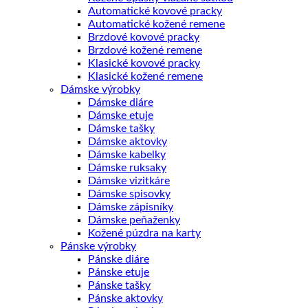
Automatické kovové pracky
Automatické kožené remene
Brzdové kovové pracky
Brzdové kožené remene
Klasické kovové pracky
Klasické kožené remene
Dámske výrobky
Dámske diáre
Dámske etuje
Dámske tašky
Dámske aktovky
Dámske kabelky
Dámske ruksaky
Dámske vizitkáre
Dámske spisovky
Dámske zápisníky
Dámske peňaženky
Kožené púzdra na karty
Pánske výrobky
Pánske diáre
Pánske etuje
Pánske tašky
Pánske aktovky