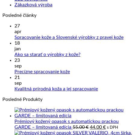
Zákazková výroba
Posledné články
27
apr
Žiad
Spracovanie kože a Slovenské výrobky z pravej kože
kome
18
na
jan
Sprac
Žiadne
Ako sa starať o výrobky z kože?
kože
komentáre
23
na
a
sep
Ako
Slove
Žiadne
Precízne spracovanie kože
sa
výrob
komentáre
21
na
starať
z
sep
Precízne
o
prave
Žiadne
Kvalitná prírodná koža a jej spracovanie
spracovanie
výrobky
kože
komentáre
Posledné Produkty
kože
z
na
kože?
Kvalitná
prírodná
koža
Prémiový kožený opasok s automatickou prackou
a
Pôvodná
Aktuálna
GARDE – limitovaná edícia
55.00
€
44.00
€
s DPH
jej
cena
cena
spracovanie