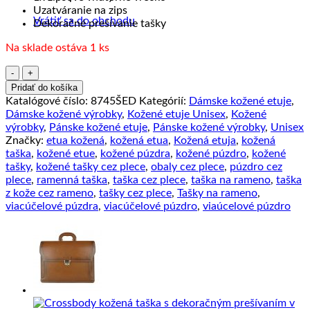
Uzatváranie na zips
Vrátiť sa do obchodu
Dekoračné prešívanie tašky
Na sklade ostáva 1 ks
množstvo
Crossbody
Pridať do košíka
kožená
Katalógové číslo:
8745ŠED
Kategórií:
Dámske kožené etuje
,
taška
Dámske kožené výrobky
,
Kožené etuje Unisex
,
Kožené
s
výrobky
,
Pánske kožené etuje
,
Pánske kožené výrobky
,
Unisex
dekoračným
Značky:
etua kožená
,
kožená etua
,
Kožená etuja
,
kožená
prešívaním
taška
,
kožené etue
,
kožené púzdra
,
kožené púzdro
,
kožené
v
tašky
,
kožené tašky cez plece
,
obaly cez plece
,
púzdro cez
šedej
plece
,
ramenná taška
,
taška cez plece
,
taška na rameno
,
taška
farbe
z kože cez rameno
,
tašky cez plece
,
Tašky na rameno
,
viacúčelové púzdra
,
viacúčelové púzdro
,
viaúcelové púzdro