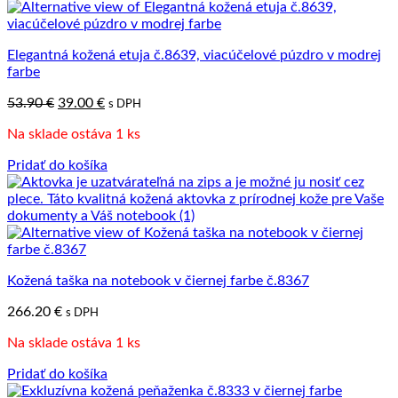
Elegantná kožená etuja č.8639, viacúčelové púzdro v modrej
farbe
Pôvodná
Aktuálna
53.90
€
39.00
€
s DPH
cena
cena
Na sklade ostáva 1 ks
bola:
je:
53.90 €.
39.00 €.
Pridať do košíka
Kožená taška na notebook v čiernej farbe č.8367
266.20
€
s DPH
Na sklade ostáva 1 ks
Pridať do košíka