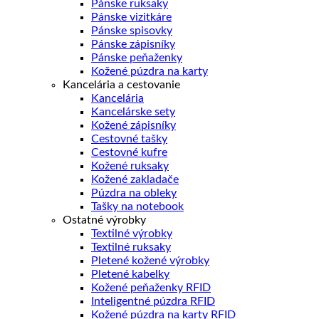
Pánske ruksaky
Pánske vizitkáre
Pánske spisovky
Pánske zápisníky
Pánske peňaženky
Kožené púzdra na karty
Kancelária a cestovanie
Kancelária
Kancelárske sety
Kožené zápisníky
Cestovné tašky
Cestovné kufre
Kožené ruksaky
Kožené zakladače
Púzdra na obleky
Tašky na notebook
Ostatné výrobky
Textilné výrobky
Textilné ruksaky
Pletené kožené výrobky
Pletené kabelky
Kožené peňaženky RFID
Inteligentné púzdra RFID
Kožené púzdra na karty RFID