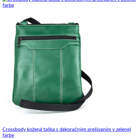
Crossbody kožená taška s dekoračným prešívaním v zelenej
farbe