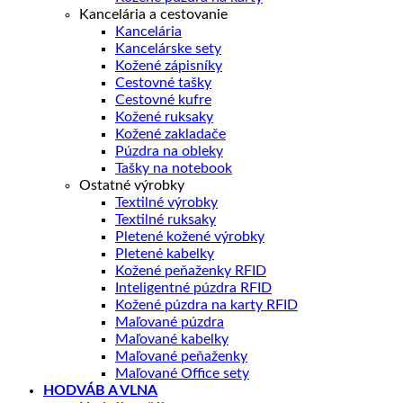
Kancelária a cestovanie
Kancelária
Kancelárske sety
Kožené zápisníky
Cestovné tašky
Cestovné kufre
Kožené ruksaky
Kožené zakladače
Púzdra na obleky
Tašky na notebook
Ostatné výrobky
Textilné výrobky
Textilné ruksaky
Pletené kožené výrobky
Pletené kabelky
Kožené peňaženky RFID
Inteligentné púzdra RFID
Kožené púzdra na karty RFID
Maľované púzdra
Maľované kabelky
Maľované peňaženky
Maľované Office sety
HODVÁB A VLNA