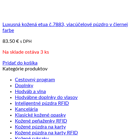
Luxusná kožená etua č.7883, viacúčelové púzdro v čiernej
farbe
83.50
€
s DPH
Na sklade ostáva 3 ks
Pridať do košíka
Kategórie produktov
Cestovný program
Doplnky
Hodváb a vlna
Hodvábne doplnky do vlasov
Inteligentné púzdra RFID
Kancelária
Klasické kožené opasky
Kožené peňaženky RFID
Kožené púzdra na karty
Kožené púzdra na karty RFID
Kožené ruksaky