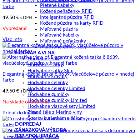
Elegantná kožená taška č.8639, viacúčelové púzdro v čiernej
Pletené kabelky
farbe
Kožené peňaženky RFID
Inteligentné púzdra RFID
49.50
€
s DPH
Kožené púzdra na karty RFID
Vypredané!
Maľované púzdra
Maľované kabelky
Viac info
Maľované peňaženky
Maľované Office sety
HODVÁB A VLNA
Hodvábne šále
Hodvábne šatky
Hodvábne šatky Slim
Elegantná kožená taška č.8639, viacúčelové púzdro v hnedej
Hodvábne kravaty
farbe
Hodvábne čelenky
Hodvábne čelenky Limited
49.50
€
s DPH
Hodvábne gumičky
Hodvábne gumičky Limited
Na sklade ostáva 3 ks
Hodvábne vlasové sety Limited
Zimné šále z Merino vlny
Pridať do košíka
Šperky ku šatkám a šálom
DOPREDAJ
ZÁKAZKOVÁ VÝROBA
B2B SPOLUPRÁCA