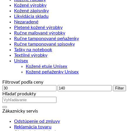
Kožené výrobky
Kožené zápisníky
Likvidácia skladu
Nezaradené
Pletené kožené výrobky
Ručne maľované výrobky
Ručne tamponované peňaženky
Ručne tamponované spisovky
Tašky na notebook
Textilné výrobky
Unisex
Kožené etuje Unisex
Kožené peňaženky Unisex
Filtrovať podľa ceny
Minimálna
Maximálna
Filter
cena
cena
Hľadať produkty
Zákaznícky servis
Odstúpenie od zmluvy
Reklamácia tovaru