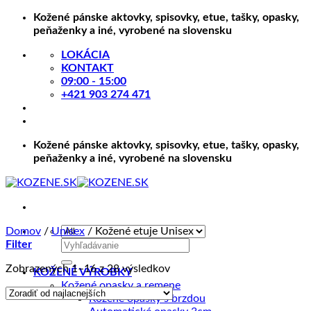
Skip
Kožené pánske aktovky, spisovky, etue, tašky, opasky,
to
peňaženky a iné, vyrobené na slovensku
content
LOKÁCIA
KONTAKT
09:00 - 15:00
+421 903 274 471
Kožené pánske aktovky, spisovky, etue, tašky, opasky,
peňaženky a iné, vyrobené na slovensku
Domov
/
Unisex
/
Kožené etuje Unisex
Hľadať:
Filter
Zoradené
Zobrazených 1–16 z 28 výsledkov
KOŽENÉ VÝROBKY
podľa
Kožené opasky a remene
ceny:
Kožené opasky s brzdou
od