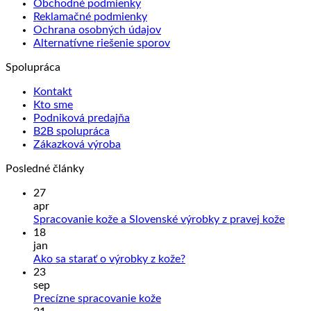
Obchodné podmienky
Reklamačné podmienky
Ochrana osobných údajov
Alternatívne riešenie sporov
Spolupráca
Kontakt
Kto sme
Podniková predajňa
B2B spolupráca
Zákazková výroba
Posledné články
27
apr
Žiad
Spracovanie kože a Slovenské výrobky z pravej kože
kome
18
na
jan
Sprac
Žiadne
Ako sa starať o výrobky z kože?
kože
komentáre
23
na
a
sep
Ako
Slove
Žiadne
Precízne spracovanie kože
sa
výrob