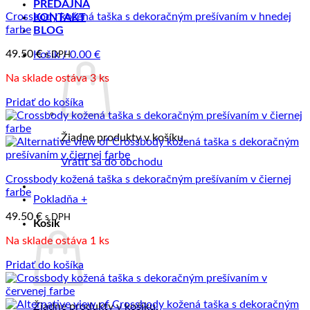
PREDAJŇA
Crossbody kožená taška s dekoračným prešívaním v hnedej
KONTAKT
farbe
BLOG
49.50
€
Košík /
0.00
€
s DPH
Na sklade ostáva 3 ks
Pridať do košíka
Žiadne produkty v košíku.
Vrátiť sa do obchodu
Crossbody kožená taška s dekoračným prešívaním v čiernej
farbe
Pokladňa
+
49.50
€
s DPH
Košík
Na sklade ostáva 1 ks
Pridať do košíka
Žiadne produkty v košíku.