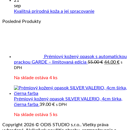
komentáre
21
na
starať
z
sep
Precízne
o
prave
Žiadne
Kvalitná prírodná koža a jej spracovanie
spracovanie
výrobky
kože
komentáre
Posledné Produkty
kože
z
na
kože?
Kvalitná
prírodná
koža
a
jej
spracovanie
Prémiový kožený opasok s automatickou
Pôvodná
Aktu
prackou GARDE – limitovaná edícia
55.00
€
44.00
€
s
cena
cena
DPH
bola:
je:
Na sklade ostáva 4 ks
55.00 €.
44.00
Prémiový kožený opasok SILVER VALERIO, 4cm šírka,
čierna farba
39.00
€
s DPH
Na sklade ostáva 5 ks
Copyright 2026 © ODIS STUDIO s.r.o.. Všetky práva