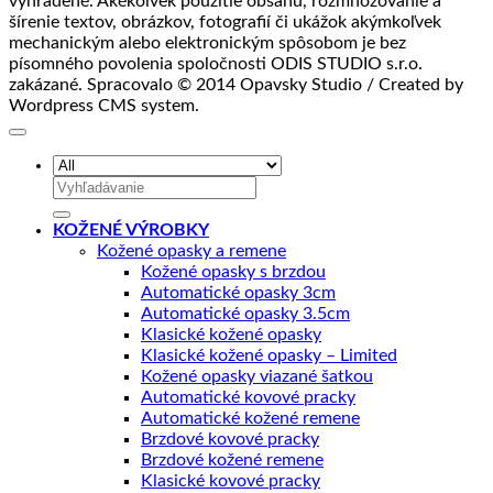
vyhradené. Akékoľvek použitie obsahu, rozmnožovanie a
šírenie textov, obrázkov, fotografií či ukážok akýmkoľvek
mechanickým alebo elektronickým spôsobom je bez
písomného povolenia spoločnosti ODIS STUDIO s.r.o.
zakázané. Spracovalo © 2014 Opavsky Studio / Created by
Wordpress CMS system.
Hľadať:
KOŽENÉ VÝROBKY
Kožené opasky a remene
Kožené opasky s brzdou
Automatické opasky 3cm
Automatické opasky 3.5cm
Klasické kožené opasky
Klasické kožené opasky – Limited
Kožené opasky viazané šatkou
Automatické kovové pracky
Automatické kožené remene
Brzdové kovové pracky
Brzdové kožené remene
Klasické kovové pracky