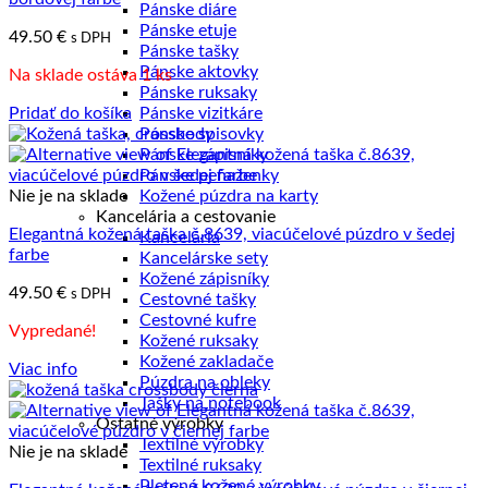
Pánske diáre
Pánske etuje
49.50
€
s DPH
Pánske tašky
Pánske aktovky
Na sklade ostáva 1 ks
Pánske ruksaky
Pridať do košíka
Pánske vizitkáre
Pánske spisovky
Pánske zápisníky
Pánske peňaženky
Nie je na sklade
Kožené púzdra na karty
Kancelária a cestovanie
Elegantná kožená taška č.8639, viacúčelové púzdro v šedej
Kancelária
farbe
Kancelárske sety
Kožené zápisníky
49.50
€
s DPH
Cestovné tašky
Cestovné kufre
Vypredané!
Kožené ruksaky
Kožené zakladače
Viac info
Púzdra na obleky
Tašky na notebook
Ostatné výrobky
Textilné výrobky
Nie je na sklade
Textilné ruksaky
Pletené kožené výrobky