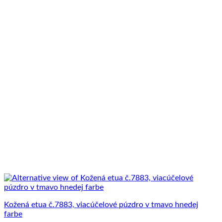
Kožená etua č.7883, viacúčelové púzdro v tmavo hnedej
farbe