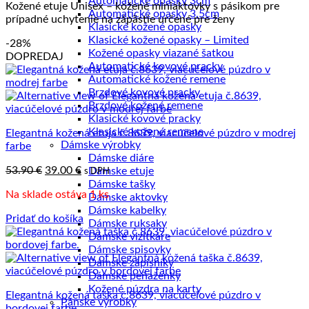
Automatické opasky 3cm
Kožené etuje Unisex – kožené miniaktovky s pásikom pre
najnižšej
Automatické opasky 3.5cm
prípadné uchytenie na zápästie určené pre ženy
po
Klasické kožené opasky
najvyššiu
Klasické kožené opasky – Limited
-28%
Kožené opasky viazané šatkou
DOPREDAJ
Automatické kovové pracky
Automatické kožené remene
Brzdové kovové pracky
Brzdové kožené remene
Klasické kovové pracky
Klasické kožené remene
Elegantná kožená etuja č.8639, viacúčelové púzdro v modrej
Dámske výrobky
farbe
Dámske diáre
Pôvodná
Aktuálna
53.90
€
39.00
€
Dámske etuje
s DPH
cena
cena
Dámske tašky
Na sklade ostáva 1 ks
bola:
je:
Dámske aktovky
53.90 €.
39.00 €.
Dámske kabelky
Pridať do košíka
Dámske ruksaky
Dámske vizitkáre
Dámske spisovky
Dámske zápisníky
Dámske peňaženky
Kožené púzdra na karty
Elegantná kožená taška č.8639, viacúčelové púzdro v
Pánske výrobky
bordovej farbe