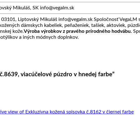
vský Mikuláš, SK info@vegalm.sk
3101, Liptovský Mikuláš info@vegalm.sk Spoločnosť VegaLM sa
 kožených dámskych kabeliek, peňaženiek, tašiek, aktoviek, púzdie
anskej kože.
Výroba výrobkov z pravého prírodného hodvábu.
Spo
motýlikov a iných módnych doplnkov.
 č.8639, viacúčelové púzdro v hnedej farbe”