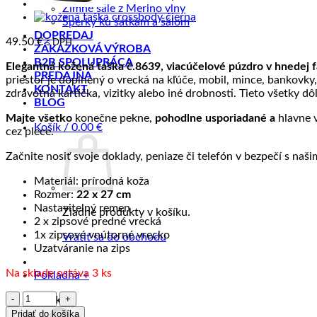
Zimné šále z Merino vlny
Šperky ku šatkám a šálom
DOPREDAJ
49.50
€
s DPH
ZÁKAZKOVÁ VÝROBA
B2B SPOLUPRÁCA
Elegantná kožená taška č.8639, viacúčelové púzdro v hnedej f
PREDAJŇA
priestor je doplnený o vrecká na kľúče, mobil, mince, bankovky
KONTAKT
zdravotná kartička, vizitky alebo iné drobnosti. Tieto všetky d
BLOG
Majte všetko
konečne pekne,
pohodlne usporiadané a
hlavne v
Košík /
0.00
€
cez plece.
Začnite nosiť svoje doklady, peniaze či telefón v bezpečí s naš
Materiál: prírodná koža
Rozmer:
22 x 27 cm
Nastavitelný remen
Žiadne produkty v košíku.
2 x zipsové predné vrecká
1x zipsové vnútorné vrecko
Vrátiť sa do obchodu
Uzatváranie na zips
Na sklade ostáva 3 ks
Pokladňa
+
množstvo
Košík
Elegantná
Pridať do košíka