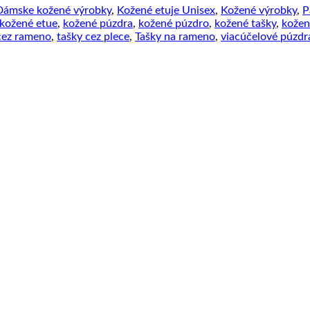
Dámske kožené výrobky
,
Kožené etuje Unisex
,
Kožené výrobky
,
P
kožené etue
,
kožené púzdra
,
kožené púzdro
,
kožené tašky
,
kožen
 cez rameno
,
tašky cez plece
,
Tašky na rameno
,
viacúčelové púzdr
ne
ntáre
ovanie
nské
ky
j