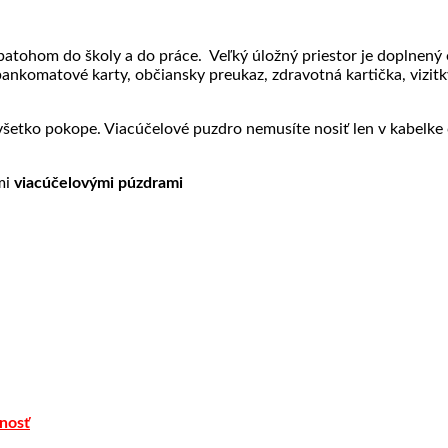
atohom do školy a do práce. Veľký úložný priestor je doplnený o
bankomatové karty, občiansky preukaz, zdravotná kartička, vizitky
šetko pokope. Viacúčelové puzdro nemusíte nosiť len v kabelke či
imi
viacúčelovými púzdrami
nosť