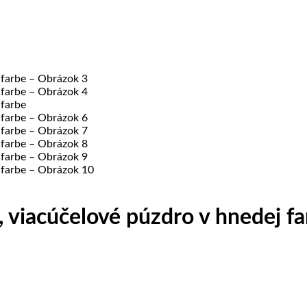
 viacúčelové púzdro v hnedej f