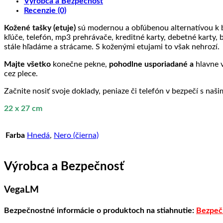
Výrobca a Bezpečnosť
kože?
výrobky
jej
frkané
cez
kože
Recenzie (0)
spracovanie
kožené
ktorý
produkty
neprenikne
Kožené tašky (etuje)
sú modernou a obľúbenou alternatívou k b
GSM
kľúče, telefón, mp3 prehrávače, kreditné karty, debetné karty, 
ani
stále hľadáme a strácame. S koženými etujami to však nehrozí.
RF
signál
Majte všetko
konečne pekne,
pohodlne usporiadané a
hlavne v
cez plece.
Začnite nosiť svoje doklady, peniaze či telefón v bezpečí s naš
22 x 27 cm
Farba
Hnedá
,
Nero (čierna)
Výrobca a Bezpečnosť
VegaLM
Bezpečnostné informácie o produktoch na stiahnutie:
Bezpeč