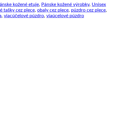
ánske kožené etuje
,
Pánske kožené výrobky
,
Unisex
é tašky cez plece
,
obaly cez plece
,
púzdro cez plece
,
a
,
viacúčelové púzdro
,
viaúcelové púzdro