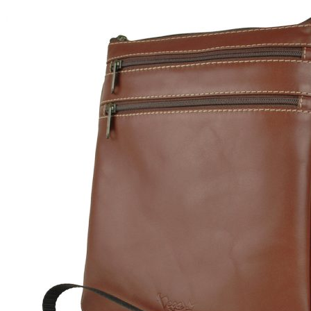
Hľadať:
KOŽENÉ VÝROBKY
Kožené opasky a remene
Kožené opasky s brzdou
Automatické opasky 3cm
Automatické opasky 3.5cm
Klasické kožené opasky
Klasické kožené opasky – Limited
Kožené opasky viazané šatkou
Automatické kovové pracky
Automatické kožené remene
Brzdové kovové pracky
Brzdové kožené remene
Klasické kovové pracky
Klasické kožené remene
Dámske výrobky
Dámske diáre
Dámske etuje
Dámske tašky
Dámske aktovky
Dámske kabelky
Dámske ruksaky
Dámske vizitkáre