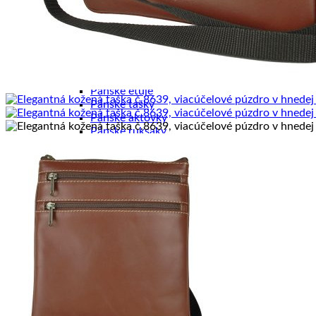
Dámske spisovky
Dámske zápisníky
Dámske peňaženky
Kožené púzdra na karty
Pánske výrobky
Pánske diáre
Pánske etuje
Pánske tašky
Pánske aktovky
Pánske ruksaky
Pánske vizitkáre
Pánske spisovky
Pánske zápisníky
Pánske peňaženky
Kožené púzdra na karty
Kancelária a cestovanie
Kancelária
Kancelárske sety
Kožené zápisníky
Cestovné tašky
Cestovné kufre
Kožené ruksaky
Kožené zakladače