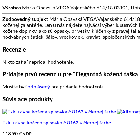
Výrobca
Mária Opavská VEGA Vajanského 614/18 03101, Lipto
Zodpovedný subjekt
Mária Opavská VEGA Vajanského 614/18 0
koženej galantérie. Len u nás nájdete najväčší výber luxusných
kožené doplnky, ako sú opasky, prívesky, kľúčenky z pravej tali
hodvábnych šatiek, šálov, vreckoviek, kraviat, spoločenských 
Recenzie
Nikto zatiaľ nepridal hodnotenie.
Pridajte prvú recenziu pre “Elegantná kožená taška
Musíte byť
prihlásený
pre pridanie hodnotenia.
Súvisiace produkty
Exkluzívna kožená spisovka č.8162 v čiernej farbe
118.90
€
s DPH