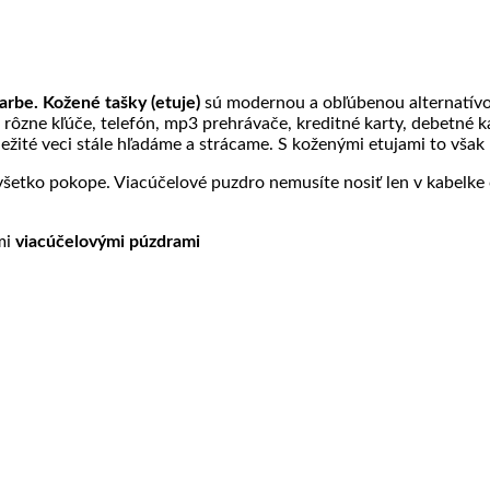
arbe. Kožené tašky (etuje)
sú modernou a obľúbenou alternatívo
, rôzne kľúče, telefón, mp3 prehrávače, kreditné karty, debetné 
ôležité veci stále hľadáme a strácame. S koženými etujami to však 
šetko pokope. Viacúčelové puzdro nemusíte nosiť len v kabelke či
imi
viacúčelovými púzdrami